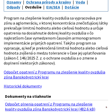
Oznamy
Ochrana prírody a krajiny
Voda
Odpady
Ovzdušie
EIA/SEA
Dotácie
Program na zlepšenie kvality ovzdušia sa vypracováva pre
zónu a aglomeráciu, v ktorej koncentrácia znečisťujúcej látky
prekračuje limitnú hodnotu alebo cieľovú hodnotu a určuje
opatrenia na dosiahnutie dobrej kvality ovzdušia v čo
najkratšom čase vymedzenom časovým armonogramom
implementácie prijatých opatrení. Takýto program sa
vypracuje, aj keď je prekročená limitná hodnota alebo cieľová
hodnota zvýšená o medzu tolerancie v čase jej uplatňovania
(zákon č. 146/2025 Z. z. o ochrane ovzdušia a o zmene a
doplnení niektorých zákonov).
Odpočet opatrení z Programu na zlepšenie kvality ovzdušia
zóna Banskobystrický kraj
Historické dokumenty
Dokumenty na stiahnutie
Odpočet plnenia opatrení z Programu na zlepšenie
kvality ovzdušia zóna Banskobystrický kraj (482,6 kB)