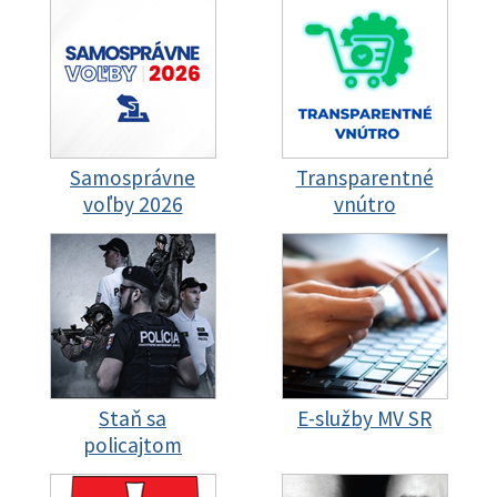
Samosprávne
Transparentné
voľby 2026
vnútro
Staň sa
E-služby MV SR
policajtom