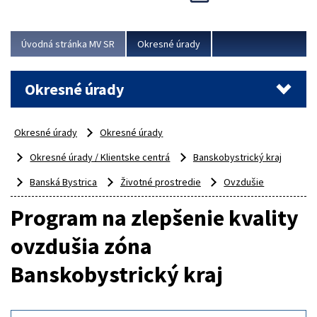
Novinky predstavili na...
Viac
Úvodná stránka MV SR
Okresné úrady
Okresné úrady
Okresné úrady
Okresné úrady
Okresné úrady / Klientske centrá
Banskobystrický kraj
Banská Bystrica
Životné prostredie
Ovzdušie
Program na zlepšenie kvality
ovzdušia zóna
Banskobystrický kraj