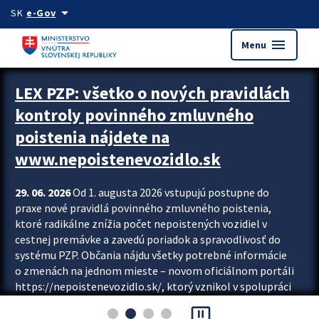
Preskocit na hlavný obsah
arrow_drop_down
SK
e-Gov
menu
Menu
Zastavit automatický posun upútavok
LEX PZP: všetko o nových pravidlách
kontroly povinného zmluvného
poistenia nájdete na
www.nepoistenevozidlo.sk
29. 06. 2026
Od 1. augusta 2026 vstupujú postupne do
praxe nové pravidlá povinného zmluvného poistenia,
ktoré radikálne znížia počet nepoistených vozidiel v
cestnej premávke a zavedú poriadok a spravodlivosť do
systému PZP. Občania nájdu všetky potrebné informácie
o zmenách na jednom mieste – novom oficiálnom portáli
https://nepoistenevozidlo.sk/, ktorý vznikol v spolupráci
Slovenskej kancelárie poisťovateľov (SKP), Slovenskej
pause_presentation
asociácie poisťovní (SLASPO) a Ministerstva vnútra SR.