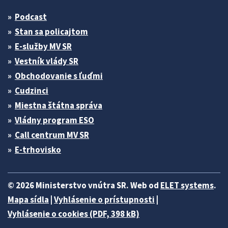
Podcast
Stan sa policajtom
E-služby MV SR
Vestník vlády SR
Obchodovanie s ľuďmi
Cudzinci
Miestna štátna správa
Vládny program ESO
Call centrum MV SR
E-trhovisko
© 2026 Ministerstvo vnútra SR. Web od
ELET systems
.
Mapa sídla
|
Vyhlásenie o prístupnosti
|
Vyhlásenie o cookies (PDF, 398 kB)