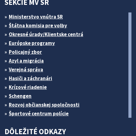
SEKCIE MV SR
Ministerstvo vnútra SR
Štátna komisia pre volby
Okresné úrady/Klientske centrá
Európske programy
Policajný zbor
Azyl a migrácia
Verejná správa
Hasiči a záchranári
Krízové riadenie
Schengen
Rozvoj občianskej spoločnosti
Športové centrum polície
DÔLEŽITÉ ODKAZY