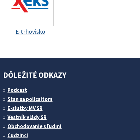
E-trhovisko
DÔLEŽITÉ ODKAZY
Podcast
Stan sa policajtom
E-služby MV SR
Vestník vlády SR
Obchodovanie s ľuďmi
Cudzinci