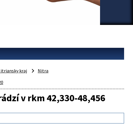
itriansky kraj
Nitra
20
rádzí v rkm 42,330-48,456