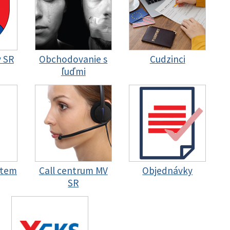
y SR
Obchodovanie s
Cudzinci
ľuďmi
stem
Call centrum MV
Objednávky
SR