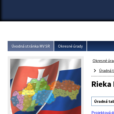
Úvodná stránka MV SR
Okresné úrady
Okresné úra
Úradná t
Rieka 
Úradná tabu
Projektová d