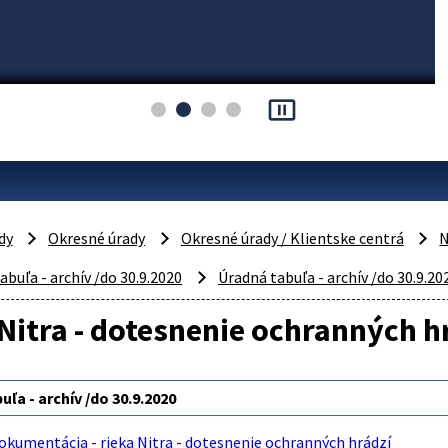
pause_presentation
dy
Okresné úrady
Okresné úrady / Klientske centrá
N
abuľa - archív /do 30.9.2020
Úradná tabuľa - archív /do 30.9.20
Nitra - dotesnenie ochranných h
ľa - archív /do 30.9.2020
okumentácia - rieka Nitra - dotesnenie ochranných hrádzí