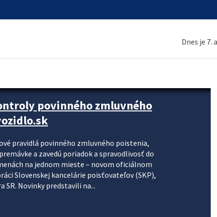
Dnes je 7.
kontroly povinného zmluvného
ozidlo.sk
nové pravidlá povinného zmluvného poistenia,
j premávke a zavedú poriadok a spravodlivosť do
zmenách na jednom mieste – novom oficiálnom
práci Slovenskej kancelárie poisťovateľov (SKP),
 SR. Novinky predstavili na...