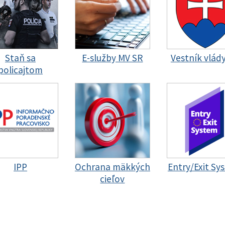
Staň sa
E-služby MV SR
Vestník vlád
policajtom
IPP
Ochrana mäkkých
Entry/Exit Sy
cieľov