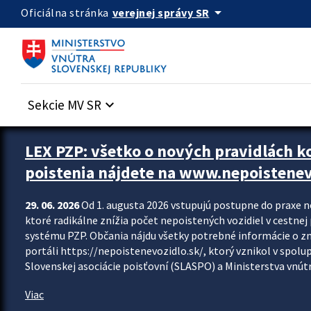
Preskocit na hlavný obsah
arrow_drop_down
verejnej správy SR
Oficiálna stránka
Sekcie MV SR
keyboard_arrow_down
Zastavit automatický posun upútavok
LEX PZP: všetko o nových pravidlách 
poistenia nájdete na www.nepoistenev
29. 06. 2026
Od 1. augusta 2026 vstupujú postupne do praxe 
ktoré radikálne znížia počet nepoistených vozidiel v cestne
systému PZP. Občania nájdu všetky potrebné informácie o 
portáli https://nepoistenevozidlo.sk/, ktorý vznikol v spolu
Slovenskej asociácie poisťovní (SLASPO) a Ministerstva vnútra
Viac