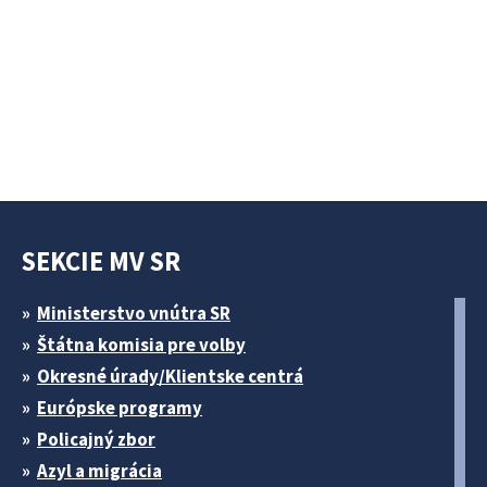
SEKCIE MV SR
Ministerstvo vnútra SR
Štátna komisia pre volby
Okresné úrady/Klientske centrá
Európske programy
Policajný zbor
Azyl a migrácia