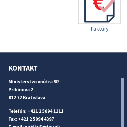
Faktúry
KONTAKT
Ministerstvo vnútra SR
Pribinova 2
812 72 Bratislava
Telefón: +421 2 5094 1111
Fax: +421 2 5094 4397
E-mail:
public@minv
.sk