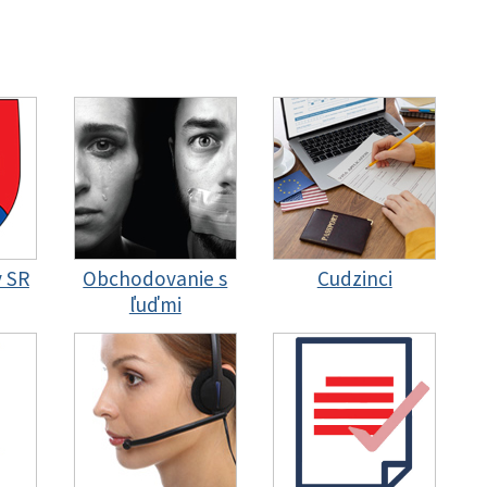
y SR
Obchodovanie s
Cudzinci
ľuďmi