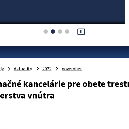
pause_presentation
dy
Aktuality
2022
november
ačné kancelárie pre obete tres
erstva vnútra