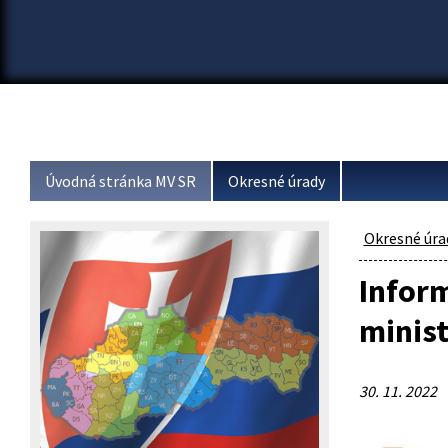
Úvodná stránka MV SR
Okresné úrady
Okresné úra
Inform
minist
30. 11. 2022