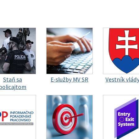
Staň sa
E-služby MV SR
Vestník vlád
policajtom