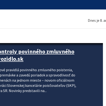
Dnes je 8. 
kontroly povinného zmluvného
ozidlo.sk
nové pravidlá povinného zmluvného poistenia,
j premávke a zavedú poriadok a spravodlivosť do
zmenách na jednom mieste – novom oficiálnom
práci Slovenskej kancelárie poisťovateľov (SKP),
 SR. Novinky predstavili na...