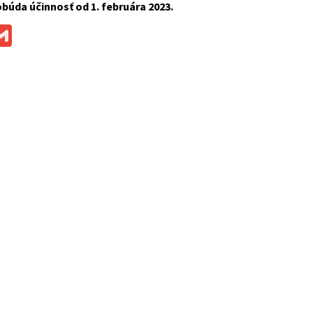
búda účinnosť od
1. februára 2023.
ok
ssenger
Gmail