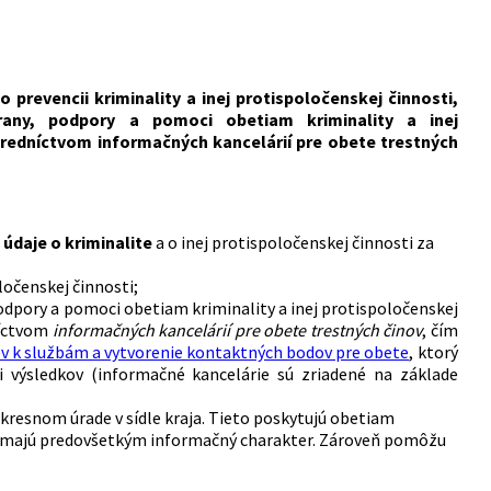
prevencii kriminality a inej protispoločenskej činnosti,
rany, podpory a pomoci obetiam kriminality a inej
redníctvom informačných kancelárií pre obete trestných
údaje o kriminalite
a o inej protispoločenskej činnosti za
ločenskej činnosti;
podpory a pomoci obetiam kriminality a inej protispoločenskej
níctvom
informačných kancelárií pre obete trestných činov
, čím
ov k službám a vytvorenie kontaktných bodov pre obete
, ktorý
 výsledkov (informačné kancelárie sú zriadené na základe
 okresnom úrade v sídle kraja. Tieto poskytujú obetiam
oré majú predovšetkým informačný charakter. Zároveň pomôžu