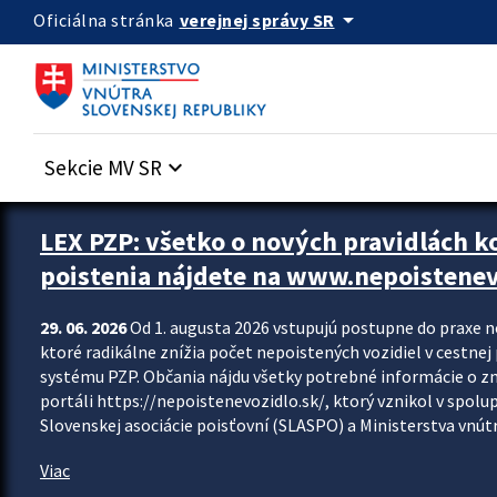
Preskocit na hlavný obsah
arrow_drop_down
verejnej správy SR
Oficiálna stránka
Sekcie MV SR
keyboard_arrow_down
Zastavit automatický posun upútavok
LEX PZP: všetko o nových pravidlách 
poistenia nájdete na www.nepoistenev
29. 06. 2026
Od 1. augusta 2026 vstupujú postupne do praxe 
ktoré radikálne znížia počet nepoistených vozidiel v cestne
systému PZP. Občania nájdu všetky potrebné informácie o 
portáli https://nepoistenevozidlo.sk/, ktorý vznikol v spolu
Slovenskej asociácie poisťovní (SLASPO) a Ministerstva vnútra
Viac