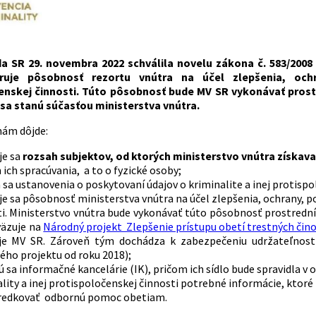
a SR 29. novembra 2022 schválila novelu zákona č. 583/2008 o 
iruje pôsobnosť rezortu vnútra na účel zlepšenia, och
enskej činnosti. Túto pôsobnosť bude MV SR vykonávať prost
 sa stanú súčasťou ministerstva vnútra.
ám dôjde:
je sa
rozsah subjektov, od ktorých ministerstvo vnútra získava 
ich spracúvania, a to o fyzické osoby;
 sa ustanovenia o poskytovaní údajov o kriminalite a inej protispo
je sa pôsobnosť ministerstva vnútra na účel zlepšenia, ochrany, 
ti. Ministerstvo vnútra bude vykonávať túto pôsobnosť prostred
väzuje na
Národný projekt Zlepšenie prístupu obetí trestných čin
uje MV SR. Zároveň tým dochádza k zabezpečeniu udržateľnosti
ého projektu od roku 2018);
ú sa informačné kancelárie (IK), pričom ich sídlo bude spravidla v
ality a inej protispoločenskej činnosti potrebné informácie, kt
redkovať odbornú pomoc obetiam.