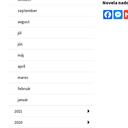
Novela nado
september
Facebo
Me
august
júl
jún
máj
apríl
marec
február
január
2021
2020