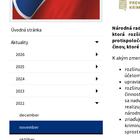
Národná rad
Úvodná stránka
ktorá r
ozš
protispoloč
Aktuality
činov, ktoré
2026
K akým zmen
2025
rozširu
účelom 
2024
upravia
rozširu
2023
činnos
sa nad
2022
realiz
národn
december
zriaďuj
krimin
november
sprost
október