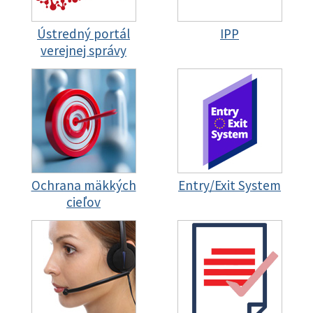
Ústredný portál
IPP
verejnej správy
Ochrana mäkkých
Entry/Exit System
cieľov