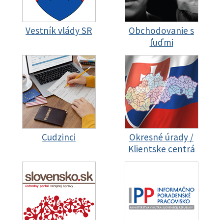
Vestník vlády SR
Obchodovanie s
ľuďmi
Cudzinci
Okresné úrady /
Klientske centrá