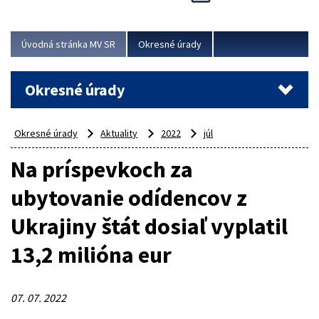
Novinky predstavili na...
Viac
Úvodná stránka MV SR
Okresné úrady
Okresné úrady
Okresné úrady
Aktuality
2022
júl
Na príspevkoch za
ubytovanie odídencov z
Ukrajiny štát dosiaľ vyplatil
13,2 milióna eur
07. 07. 2022