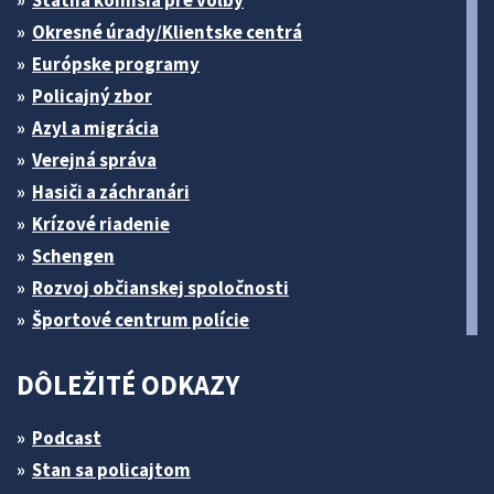
Štátna komisia pre volby
Okresné úrady/Klientske centrá
Európske programy
Policajný zbor
Azyl a migrácia
Verejná správa
Hasiči a záchranári
Krízové riadenie
Schengen
Rozvoj občianskej spoločnosti
Športové centrum polície
DÔLEŽITÉ ODKAZY
Podcast
Stan sa policajtom