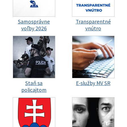
Samosprávne
Transparentné
voľby 2026
vnútro
Staň sa
E-služby MV SR
policajtom