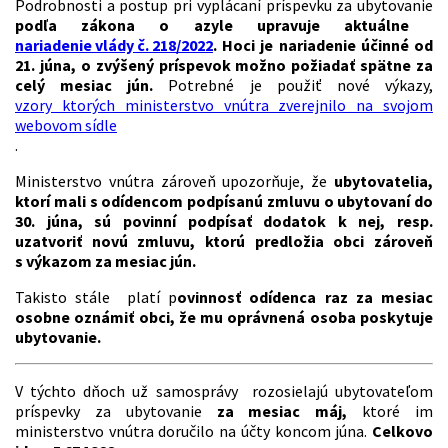
Podrobnosti a postup pri vyplácaní príspevku za ubytovanie
podľa zákona o azyle upravuje aktuálne
nariadenie vlády č. 218/2022
. Hoci je nariadenie účinné od
21. júna, o zvýšený príspevok možno požiadať spätne za
celý mesiac jún.
Potrebné je použiť nové výkazy,
vzory ktorých ministerstvo vnútra zverejnilo na svojom
webovom sídle
.
Ministerstvo vnútra zároveň upozorňuje, že
ubytovatelia,
ktorí mali s odídencom podpísanú zmluvu o ubytovaní do
30. júna, sú povinní podpísať dodatok k nej, resp.
uzatvoriť novú zmluvu, ktorú predložia obci zároveň
s výkazom za mesiac jún.
Takisto stále platí p
ovinnosť odídenca raz za mesiac
osobne oznámiť obci, že mu oprávnená osoba poskytuje
ubytovanie.
V týchto dňoch už samosprávy rozosielajú ubytovateľom
príspevky za ubytovanie
za mesiac máj,
ktoré im
ministerstvo vnútra doručilo na účty koncom júna.
Celkovo