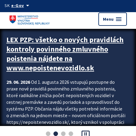
Preskocit na hlavný obsah
arrow_drop_down
SK
e-Gov
menu
Menu
Zastavit automatický posun upútavok
LEX PZP: všetko o nových pravidlách
kontroly povinného zmluvného
poistenia nájdete na
www.nepoistenevozidlo.sk
29. 06. 2026
Od 1. augusta 2026 vstupujú postupne do
praxe nové pravidlá povinného zmluvného poistenia,
ktoré radikálne znížia počet nepoistených vozidiel v
cestnej premávke a zavedú poriadok a spravodlivosť do
systému PZP. Občania nájdu všetky potrebné informácie
o zmenách na jednom mieste – novom oficiálnom portáli
https://nepoistenevozidlo.sk/, ktorý vznikol v spolupráci
Slovenskej kancelárie poisťovateľov (SKP), Slovenskej
pause_presentation
asociácie poisťovní (SLASPO) a Ministerstva vnútra SR.