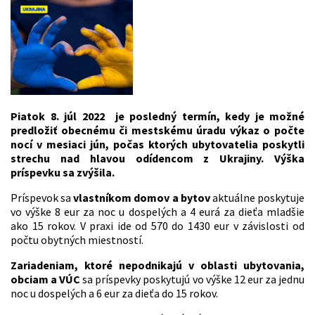
Piatok 8. júl 2022 je posledný termín, kedy je možné
predložiť obecnému či mestskému úradu výkaz o počte
nocí v mesiaci jún, počas ktorých ubytovatelia poskytli
strechu nad hlavou odídencom z Ukrajiny. Výška
príspevku sa zvýšila.
Príspevok sa
vlastníkom domov a bytov
aktuálne poskytuje
vo výške 8 eur za noc u dospelých a 4 eurá za dieťa mladšie
ako 15 rokov. V praxi ide od 570 do 1430 eur v závislosti od
počtu obytných miestností.
Zariadeniam, ktoré nepodnikajú v oblasti ubytovania,
obciam a VÚC
sa príspevky poskytujú vo výške 12 eur za jednu
noc u dospelých a 6 eur za dieťa do 15 rokov.