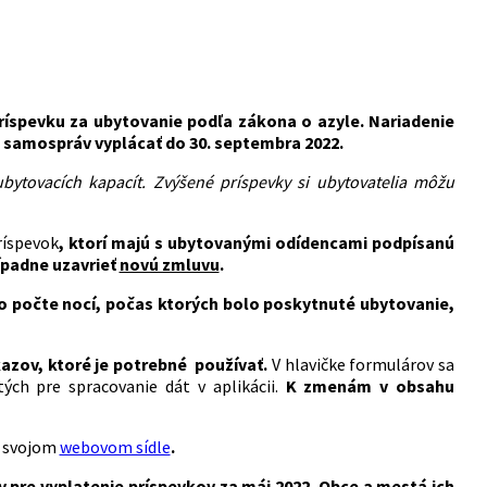
ríspevku za ubytovanie podľa zákona o azyle. Nariadenie
 samospráv vyplácať do 30. septembra 2022.
bytovacích kapacít. Zvýšené príspevky si ubytovatelia môžu
ríspevok
, ktorí majú s ubytovanými odídencami podpísanú
rípadne uzavrieť
novú zmluvu
.
 počte nocí, počas ktorých bolo poskytnuté ubytovanie,
azov, ktoré je potrebné používať.
V hlavičke formulárov sa
tých pre spracovanie dát v aplikácii.
K zmenám v obsahu
a svojom
webovom sídle
.
pre vyplatenie príspevkov za máj 2022. Obce a mestá ich