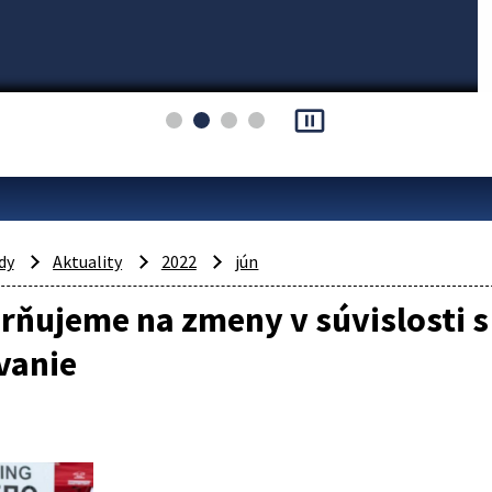
pause_presentation
dy
Aktuality
2022
jún
ňujeme na zmeny v súvislosti s
vanie