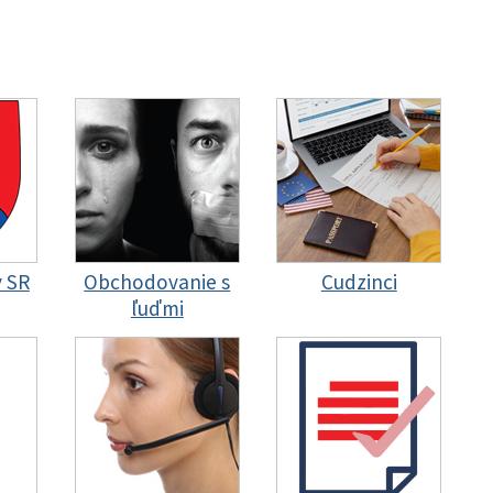
y SR
Obchodovanie s
Cudzinci
ľuďmi