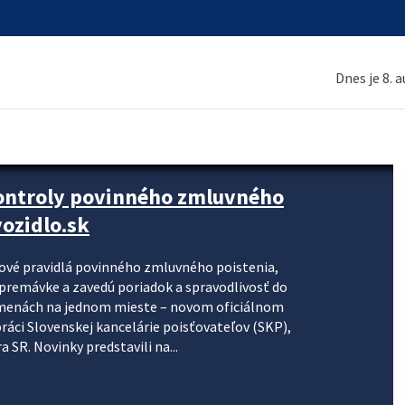
Dnes je 8. 
kontroly povinného zmluvného
ozidlo.sk
nové pravidlá povinného zmluvného poistenia,
j premávke a zavedú poriadok a spravodlivosť do
zmenách na jednom mieste – novom oficiálnom
práci Slovenskej kancelárie poisťovateľov (SKP),
 SR. Novinky predstavili na...