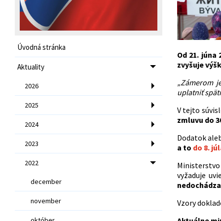
Úvodná stránka
Od 21. júna 
zvyšuje výš
Aktuality
„Zámerom je 
2026
uplatniť spät
2025
V tejto súvi
zmluvu do 30
2024
Dodatok aleb
2023
a to
do 8. jú
2022
Ministerstvo 
vyžaduje uvi
december
nedochádza
november
Vzory doklad
október
Aktuálne mi