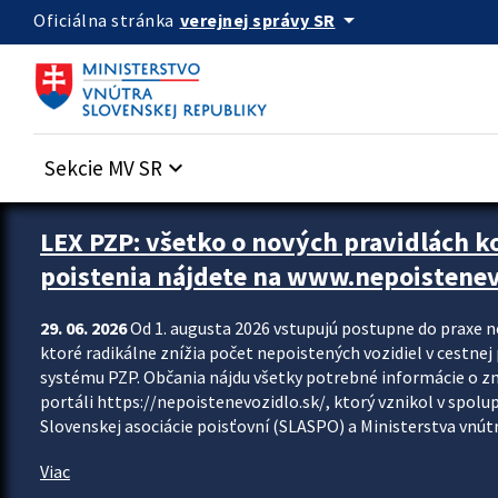
Preskocit na hlavný obsah
arrow_drop_down
verejnej správy SR
Oficiálna stránka
Sekcie MV SR
keyboard_arrow_down
Zastavit automatický posun upútavok
LEX PZP: všetko o nových pravidlách 
poistenia nájdete na www.nepoistenev
29. 06. 2026
Od 1. augusta 2026 vstupujú postupne do praxe 
ktoré radikálne znížia počet nepoistených vozidiel v cestne
systému PZP. Občania nájdu všetky potrebné informácie o 
portáli https://nepoistenevozidlo.sk/, ktorý vznikol v spolu
Slovenskej asociácie poisťovní (SLASPO) a Ministerstva vnútra
Viac