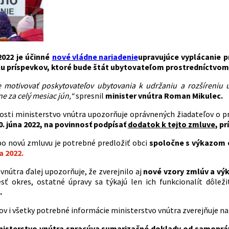
2022 je účinné
nové vládne nariadenie
upravujúce vyplácanie p
ku príspevkov, ktoré bude štát ubytovateľom prostredníctvom
motivovať poskytovateľov ubytovania k udržaniu a rozšíreniu u
ne za celý mesiac jún,“
spresnil
minister vnútra Roman Mikulec.
slosti ministerstvo vnútra upozorňuje oprávnených žiadateľov o p
. júna 2022, na povinnosť podpísať
dodatok k tejto zmluve
, p
o novú zmluvu je potrebné predložiť obci
spoločne s výkazom o
la 2022.
vnútra ďalej upozorňuje, že zverejnilo aj
nové vzory zmlúv a výk
esť okres, ostatné úpravy sa týkajú len ich funkcionalít dôleži
.
ov i všetky potrebné informácie ministerstvo vnútra zverejňuje n
nisterstvo vnútra spracúva sumarizačné doklady od samopráv 