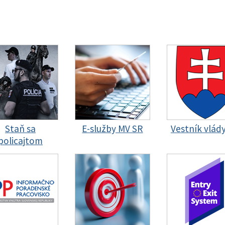
Staň sa
E-služby MV SR
Vestník vlád
policajtom