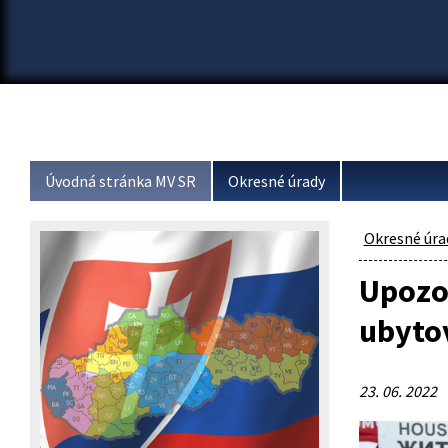
Úvodná stránka MV SR
Okresné úrady
Okresné úra
Upozor
ubyto
23. 06. 2022