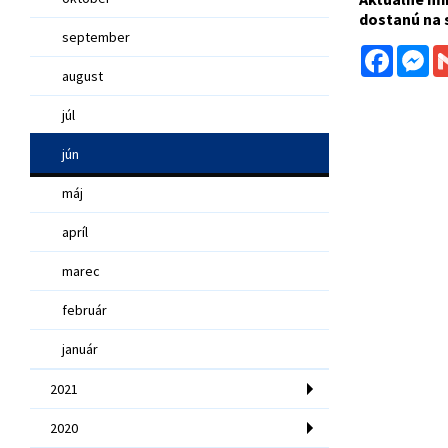
dostanú na 
september
Facebo
Me
august
júl
jún
máj
apríl
marec
február
január
2021
2020