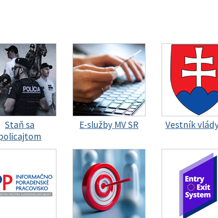
Staň sa
E-služby MV SR
Vestník vlád
policajtom