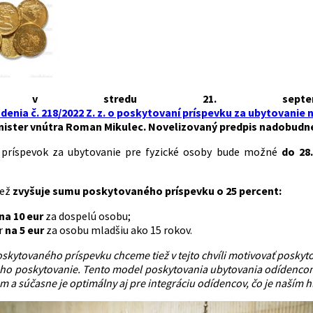
a v stredu 21. septe
denia č. 218/2022 Z. z. o poskytovaní príspevku za ubytovanie
inister vnútra Roman Mikulec. Novelizovaný predpis nadobudne 
príspevok za ubytovanie pre fyzické osoby bude možné
do 28
iež
zvyšuje sumu poskytovaného príspevku o 25 percent:
na 10 eur
za dospelú osobu;
r
na 5 eur
za osobu mladšiu ako 15 rokov.
kytovaného príspevku chceme tiež v tejto chvíli motivovať poskyto
eho poskytovanie. Tento model poskytovania ubytovania odídencom
 a súčasne je optimálny aj pre integráciu odídencov, čo je naším 