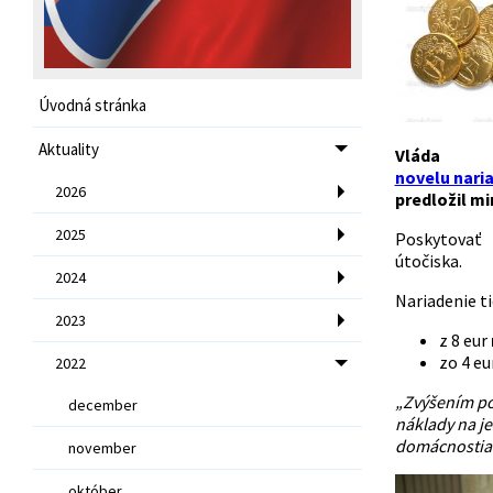
Úvodná stránka
Aktuality
Vlád
novelu naria
2026
predložil m
2025
Poskytovať 
útočiska.
2024
Nariadenie t
2023
z 8 eur
zo 4 eu
2022
„Zvýšením pos
december
náklady na j
domácnostiam
november
október