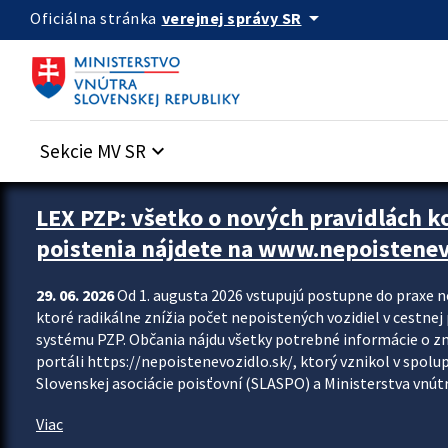
Preskocit na hlavný obsah
arrow_drop_down
verejnej správy SR
Oficiálna stránka
Sekcie MV SR
keyboard_arrow_down
Zastavit automatický posun upútavok
LEX PZP: všetko o nových pravidlách 
poistenia nájdete na www.nepoistenev
29. 06. 2026
Od 1. augusta 2026 vstupujú postupne do praxe 
ktoré radikálne znížia počet nepoistených vozidiel v cestne
systému PZP. Občania nájdu všetky potrebné informácie o 
portáli https://nepoistenevozidlo.sk/, ktorý vznikol v spolu
Slovenskej asociácie poisťovní (SLASPO) a Ministerstva vnútra
Viac