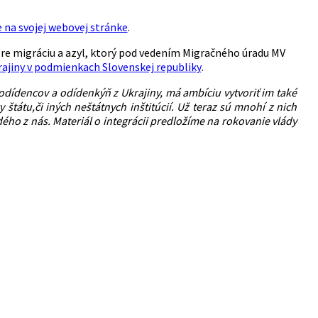
e na svojej webovej stránke
.
pre migráciu a azyl, ktorý pod vedením Migračného úradu MV
rajiny v podmienkach Slovenskej republiky
.
 odídencov a odídenkýň z Ukrajiny, má ambíciu vytvoriť im také
tátu,či iných neštátnych inštitúcií. Už teraz sú mnohí z nich
ého z nás. Materiál o integrácii predložíme na rokovanie vlády