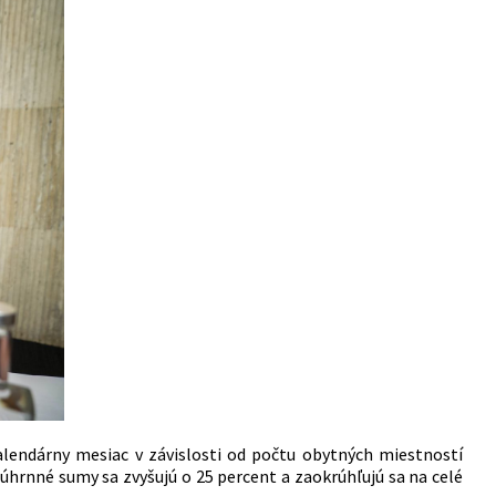
lendárny mesiac v závislosti od počtu obytných miestností
úhrnné sumy sa zvyšujú o 25 percent a zaokrúhľujú sa na celé