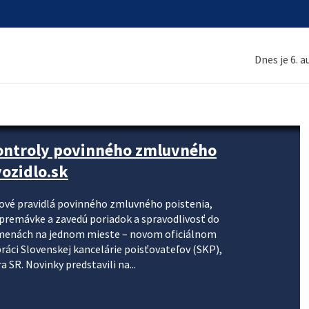
Dnes je 6. 
kontroly povinného zmluvného
ozidlo.sk
nové pravidlá povinného zmluvného poistenia,
j premávke a zavedú poriadok a spravodlivosť do
zmenách na jednom mieste – novom oficiálnom
práci Slovenskej kancelárie poisťovateľov (SKP),
 SR. Novinky predstavili na...