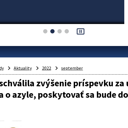
pause_presentation
dy
Aktuality
2022
september
schválila zvýšenie príspevku za
 o azyle, poskytovať sa bude d