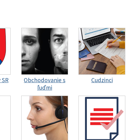
y SR
Obchodovanie s
Cudzinci
ľuďmi