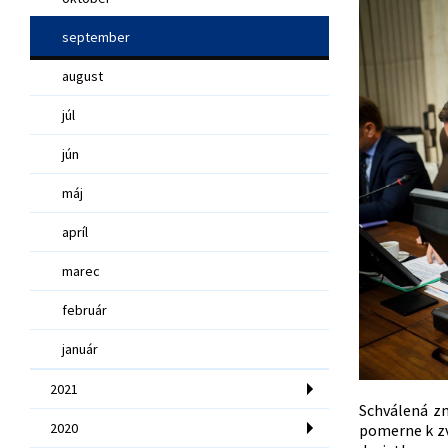
september
august
júl
jún
máj
apríl
marec
február
január
2021
Schválená z
2020
pomerne k zv