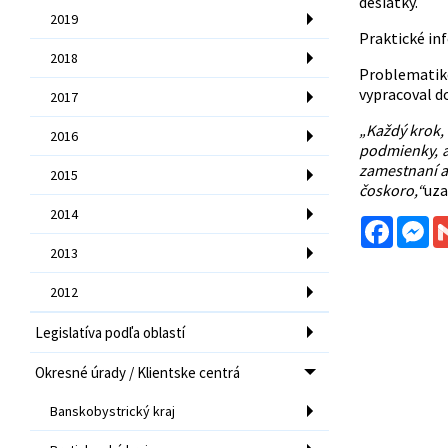
desiatky.
2019
Praktické in
2018
Problematiko
vypracoval 
2017
„Každý krok, 
2016
podmienky, ab
zamestnaní a 
2015
čoskoro,“
uza
2014
Facebo
Me
2013
2012
Legislatíva podľa oblastí
Okresné úrady / Klientske centrá
Banskobystrický kraj