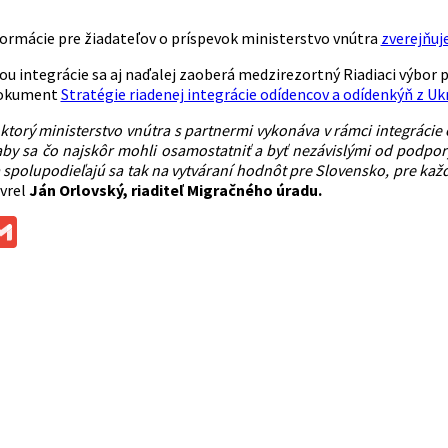
formácie pre žiadateľov o príspevok ministerstvo vnútra
zverejňuj
u integrácie sa aj naďalej zaoberá medzirezortný Riadiaci výbor 
dokument
Stratégie riadenej integrácie odídencov a odídenkýň z Uk
ktorý ministerstvo vnútra s partnermi vykonáva v rámci integrácie
y sa čo najskôr mohli osamostatniť a byť nezávislými od podpory š
spolupodieľajú sa tak na vytváraní hodnôt pre Slovensko, pre každ
vrel
Ján Orlovský, riaditeľ Migračného úradu.
ok
ssenger
Gmail