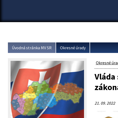
Úvodná stránka MV SR
Okresné úrady
Okresné úra
Vláda 
zákona
21. 09. 2022