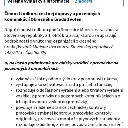
Verejné vyhlášky a informácie
Žiadosti
Činnosti odboru cestnej dopravy a pozemných
komunikácií Okresného úradu Zvolen:
Náplň činnosti odboru podľa Smernice Ministerstva vnútra
Slovenskej republiky z 1. októbra 2013, ktorou sa upravujú
podrobnosti o vnútornej organizácii okresného
úradu
[Vestník Ministerstva vnútra Slovenskej republiky č.
142/2013 - Čiastka 75]
a) na úseku podmienok prevádzky vozidiel v premávke na
pozemných komunikáciách
vykonáva štátny odborný dozor v pôsobnosti okresu,
vystupuje ako schvaľovací úrad a plní jeho funkcie,
rozhoduje o dočasnom vyradení alebo trvalom vyradení
vozidiel z premávky na pozemných komunikáciách a o
ich opätovnom uvedení do premávky,
povoľuje zriadenie stanice technickej kontroly,
pracoviska emisnej kontroly, pracoviska kontroly
originality, pracoviska montáže plynových zariadení a
rozhoduje o udelení, zmene, pozastavení alebo zrušení