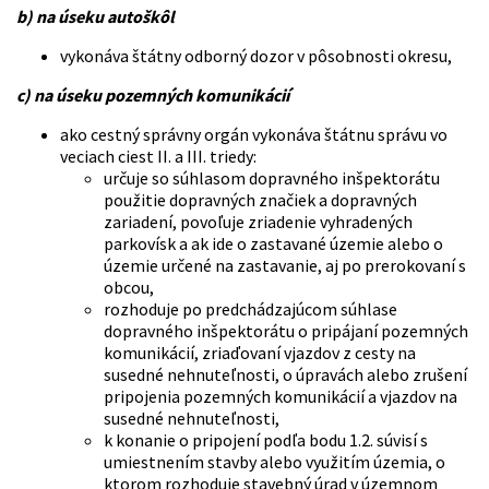
b) na úseku autoškôl
vykonáva štátny odborný dozor v pôsobnosti okresu,
c) na úseku pozemných komunikácií
ako cestný správny orgán vykonáva štátnu správu vo
veciach ciest II. a III. triedy:
určuje so súhlasom dopravného inšpektorátu
použitie dopravných značiek a dopravných
zariadení, povoľuje zriadenie vyhradených
parkovísk a ak ide o zastavané územie alebo o
územie určené na zastavanie, aj po prerokovaní s
obcou,
rozhoduje po predchádzajúcom súhlase
dopravného inšpektorátu o pripájaní pozemných
komunikácií, zriaďovaní vjazdov z cesty na
susedné nehnuteľnosti, o úpravách alebo zrušení
pripojenia pozemných komunikácií a vjazdov na
susedné nehnuteľnosti,
k konanie o pripojení podľa bodu 1.2. súvisí s
umiestnením stavby alebo využitím územia, o
ktorom rozhoduje stavebný úrad v územnom