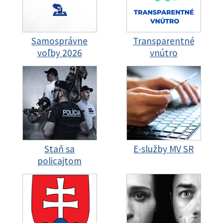
Samosprávne
Transparentné
voľby 2026
vnútro
Staň sa
E-služby MV SR
policajtom