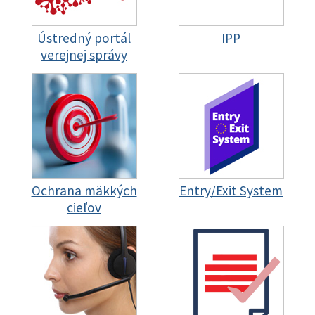
Ústredný portál
IPP
verejnej správy
Ochrana mäkkých
Entry/Exit System
cieľov