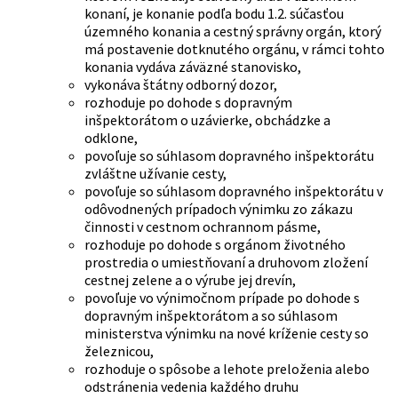
konaní, je konanie podľa bodu 1.2. súčasťou
územného konania a cestný správny orgán, ktorý
má postavenie dotknutého orgánu, v rámci tohto
konania vydáva záväzné stanovisko,
vykonáva štátny odborný dozor,
rozhoduje po dohode s dopravným
inšpektorátom o uzávierke, obchádzke a
odklone,
povoľuje so súhlasom dopravného inšpektorátu
zvláštne užívanie cesty,
povoľuje so súhlasom dopravného inšpektorátu v
odôvodnených prípadoch výnimku zo zákazu
činnosti v cestnom ochrannom pásme,
rozhoduje po dohode s orgánom životného
prostredia o umiestňovaní a druhovom zložení
cestnej zelene a o výrube jej drevín,
povoľuje vo výnimočnom prípade po dohode s
dopravným inšpektorátom a so súhlasom
ministerstva výnimku na nové kríženie cesty so
železnicou,
rozhoduje o spôsobe a lehote preloženia alebo
odstránenia vedenia každého druhu