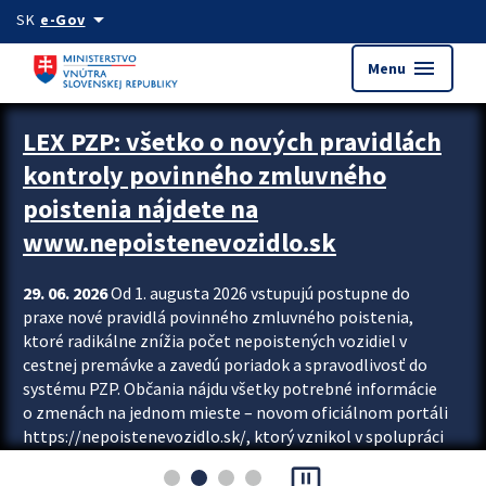
Preskocit na hlavný obsah
arrow_drop_down
SK
e-Gov
menu
Menu
Zastavit automatický posun upútavok
LEX PZP: všetko o nových pravidlách
kontroly povinného zmluvného
poistenia nájdete na
www.nepoistenevozidlo.sk
29. 06. 2026
Od 1. augusta 2026 vstupujú postupne do
praxe nové pravidlá povinného zmluvného poistenia,
ktoré radikálne znížia počet nepoistených vozidiel v
cestnej premávke a zavedú poriadok a spravodlivosť do
systému PZP. Občania nájdu všetky potrebné informácie
o zmenách na jednom mieste – novom oficiálnom portáli
https://nepoistenevozidlo.sk/, ktorý vznikol v spolupráci
Slovenskej kancelárie poisťovateľov (SKP), Slovenskej
pause_presentation
asociácie poisťovní (SLASPO) a Ministerstva vnútra SR.