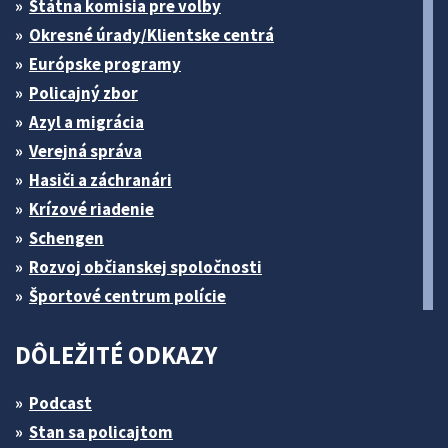
Štátna komisia pre volby
Okresné úrady/Klientske centrá
Európske programy
Policajný zbor
Azyl a migrácia
Verejná správa
Hasiči a záchranári
Krízové riadenie
Schengen
Rozvoj občianskej spoločnosti
Športové centrum polície
DÔLEŽITÉ ODKAZY
Podcast
Stan sa policajtom