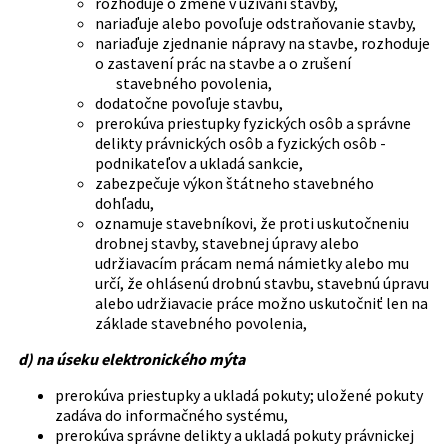
rozhoduje o zmene v užívaní stavby,
nariaďuje alebo povoľuje odstraňovanie stavby,
nariaďuje zjednanie nápravy na stavbe, rozhoduje
o zastavení prác na stavbe a o zrušení
stavebného povolenia,
dodatočne povoľuje stavbu,
prerokúva priestupky fyzických osôb a správne
delikty právnických osôb a fyzických osôb -
podnikateľov a ukladá sankcie,
zabezpečuje výkon štátneho stavebného
dohľadu,
oznamuje stavebníkovi, že proti uskutočneniu
drobnej stavby, stavebnej úpravy alebo
udržiavacím prácam nemá námietky alebo mu
určí, že ohlásenú drobnú stavbu, stavebnú úpravu
alebo udržiavacie práce možno uskutočniť len na
základe stavebného povolenia,
d) na úseku elektronického mýta
prerokúva priestupky a ukladá pokuty; uložené pokuty
zadáva do informačného systému,
prerokúva správne delikty a ukladá pokuty právnickej