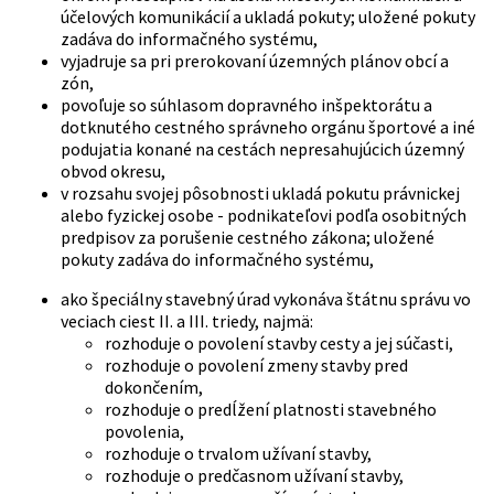
účelových komunikácií a ukladá pokuty; uložené pokuty
zadáva do informačného systému,
vyjadruje sa pri prerokovaní územných plánov obcí a
zón,
povoľuje so súhlasom dopravného inšpektorátu a
dotknutého cestného správneho orgánu športové a iné
podujatia konané na cestách nepresahujúcich územný
obvod okresu,
v rozsahu svojej pôsobnosti ukladá pokutu právnickej
alebo fyzickej osobe - podnikateľovi podľa osobitných
predpisov za porušenie cestného zákona; uložené
pokuty zadáva do informačného systému,
ako špeciálny stavebný úrad vykonáva štátnu správu vo
veciach ciest II. a III. triedy, najmä:
rozhoduje o povolení stavby cesty a jej súčasti,
rozhoduje o povolení zmeny stavby pred
dokončením,
rozhoduje o predĺžení platnosti stavebného
povolenia,
rozhoduje o trvalom užívaní stavby,
rozhoduje o predčasnom užívaní stavby,