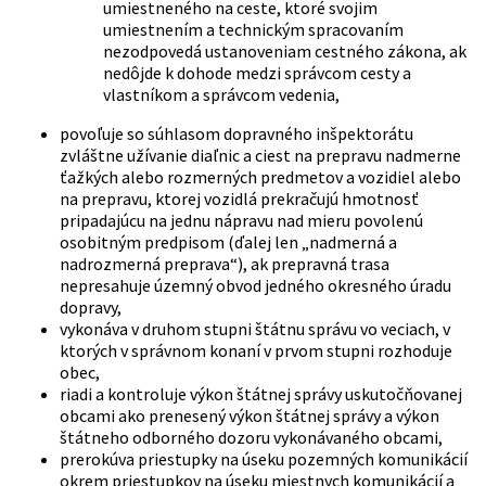
umiestneného na ceste, ktoré svojim
umiestnením a technickým spracovaním
nezodpovedá ustanoveniam cestného zákona, ak
nedôjde k dohode medzi správcom cesty a
vlastníkom a správcom vedenia,
povoľuje so súhlasom dopravného inšpektorátu
zvláštne užívanie diaľnic a ciest na prepravu nadmerne
ťažkých alebo rozmerných predmetov a vozidiel alebo
na prepravu, ktorej vozidlá prekračujú hmotnosť
pripadajúcu na jednu nápravu nad mieru povolenú
osobitným predpisom (ďalej len „nadmerná a
nadrozmerná preprava“), ak prepravná trasa
nepresahuje územný obvod jedného okresného úradu
dopravy,
vykonáva v druhom stupni štátnu správu vo veciach, v
ktorých v správnom konaní v prvom stupni rozhoduje
obec,
riadi a kontroluje výkon štátnej správy uskutočňovanej
obcami ako prenesený výkon štátnej správy a výkon
štátneho odborného dozoru vykonávaného obcami,
prerokúva priestupky na úseku pozemných komunikácií
okrem priestupkov na úseku miestnych komunikácií a