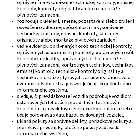
oprávnení na vykonávanie technickej kontroly, emisnej
kontroly, kontroly originality alebo na montáže
plynových zariadení,
rozhoduje o udelení, zmene, pozastavení alebo zrušení
osvedčení o odbornej spôsobilosti na vykonávanie
technickej kontroly, emisnej kontroly, kontroly
originality alebo montáže plynových zariadení,
vedie evidenciu oprávnených osôb technickej kontroly,
oprávnených osôb emisnej kontroly, oprávnených osôb
kontroly originality, oprávnených osôb montáže
plynových zariadení, kontrolných technikov, technikov
emisnej kontroly, technikov kontroly originality a
technikov montáže plynových zariadení v rámci svojej
územnej pôsobnosti a poskytuje údaje do jednotného
informačného systému,
sleduje, či prevádzkovateľ vozidla podrobuje vozidlo v
ustanovených lehotách pravidelným technickým
kontrolám a pravidelným emisným kontrolám a tieto
údaje porovnáva s databázou evidovaných vozidiel,
ukladá pokuty za správne delikty, poriadkové pokuty a
prerokúva priestupky; uložené pokuty zadáva do
informačného systému,