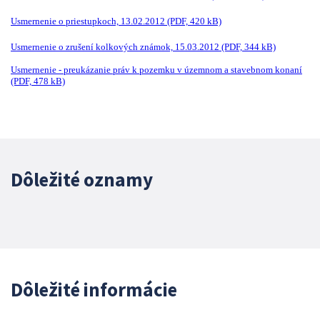
Usmernenie o priestupkoch, 13.02.2012 (PDF, 420 kB)
Usmernenie o zrušení kolkových známok, 15.03.2012 (PDF, 344 kB)
Usmernenie - preukázanie práv k pozemku v územnom a stavebnom konaní
(PDF, 478 kB)
Dôležité oznamy
Dôležité informácie