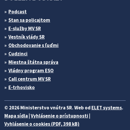
Podcast
Stan sa policajtom
E-služby MV SR
Vestník vlády SR
Obchodovanie s ľuďmi
Cudzinci
Miestna štátna správa
Vládny program ESO
Call centrum MV SR
E-trhovisko
© 2026 Ministerstvo vnútra SR. Web od
ELET systems
.
Mapa sídla
|
Vyhlásenie o prístupnosti
|
Vyhlásenie o cookies (PDF, 398 kB)