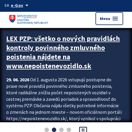
Preskocit na hlavný obsah
arrow_drop_down
SK
e-Gov
menu
Menu
Zastavit automatický posun upútavok
LEX PZP: všetko o nových pravidlách
kontroly povinného zmluvného
poistenia nájdete na
www.nepoistenevozidlo.sk
29. 06. 2026
Od 1. augusta 2026 vstupujú postupne do
praxe nové pravidlá povinného zmluvného poistenia,
ktoré radikálne znížia počet nepoistených vozidiel v
cestnej premávke a zavedú poriadok a spravodlivosť do
systému PZP. Občania nájdu všetky potrebné informácie
o zmenách na jednom mieste – novom oficiálnom portáli
https://nepoistenevozidlo.sk/, ktorý vznikol v spolupráci
Slovenskej kancelárie poisťovateľov (SKP), Slovenskej
pause_presentation
asociácie poisťovní (SLASPO) a Ministerstva vnútra SR.