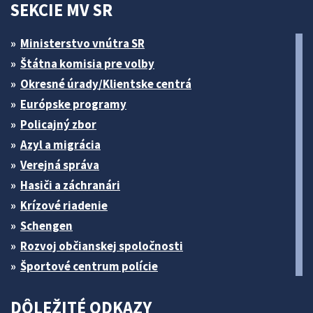
SEKCIE MV SR
Ministerstvo vnútra SR
Štátna komisia pre volby
Okresné úrady/Klientske centrá
Európske programy
Policajný zbor
Azyl a migrácia
Verejná správa
Hasiči a záchranári
Krízové riadenie
Schengen
Rozvoj občianskej spoločnosti
Športové centrum polície
DÔLEŽITÉ ODKAZY