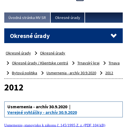
Novinky predstavili na...
Viac
Úvodná stránka MV SR
Okresné úrady
Okresné úrady
Okresné úrady
Okresné úrady
Okresné úrady / Klientske centrá
Trnavský kraj
Trnava
Bytová politika
Usmernenia - archív 30.9.2020
2012
2012
Usmernenia - archív 30.9.2020
Verejné vyhlášky - archív 30.9.2020
Usmernenie- stanovisko k zákonu č. 145/1995 Z. z. (PDF, 104 kB)