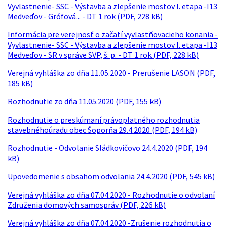
Vyvlastnenie- SSC - Výstavba a zlepšenie mostov I. etapa -I13
Medveďov - Grófová... - DT 1 rok (PDF, 228 kB)
Informácia pre verejnosť o začatí vyvlastňovacieho konania -
Vyvlastnenie- SSC - Výstavba a zlepšenie mostov I. etapa -I13
Medveďov - SR v správe SVP, š. p. - DT 1 rok (PDF, 228 kB)
Verejná vyhláška zo dňa 11.05.2020 - Prerušenie LASON (PDF,
185 kB)
Rozhodnutie zo dňa 11.05.2020 (PDF, 155 kB)
Rozhodnutie o preskúmaní právoplatného rozhodnutia
stavebnéhoúradu obec Šoporňa 29.4.2020 (PDF, 194 kB)
Rozhodnutie - Odvolanie Sládkovičovo 24.4.2020 (PDF, 194
kB)
Upovedomenie s obsahom odvolania 24.4.2020 (PDF, 545 kB)
Verejná vyhláška zo dňa 07.04.2020 - Rozhodnutie o odvolaní
Združenia domových samospráv (PDF, 226 kB)
Verejná vyhláška zo dňa 07.04.2020 -Zrušenie rozhodnutia o