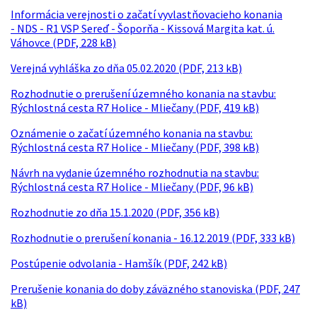
Informácia verejnosti o začatí vyvlastňovacieho konania
- NDS - R1 VSP Sereď - Šoporňa - Kissová Margita kat. ú.
Váhovce (PDF, 228 kB)
Verejná vyhláška zo dňa 05.02.2020 (PDF, 213 kB)
Rozhodnutie o prerušení územného konania na stavbu:
Rýchlostná cesta R7 Holice - Mliečany (PDF, 419 kB)
Oznámenie o začatí územného konania na stavbu:
Rýchlostná cesta R7 Holice - Mliečany (PDF, 398 kB)
Návrh na vydanie územného rozhodnutia na stavbu:
Rýchlostná cesta R7 Holice - Mliečany (PDF, 96 kB)
Rozhodnutie zo dňa 15.1.2020 (PDF, 356 kB)
Rozhodnutie o prerušení konania - 16.12.2019 (PDF, 333 kB)
Postúpenie odvolania - Hamšík (PDF, 242 kB)
Prerušenie konania do doby záväzného stanoviska (PDF, 247
kB)