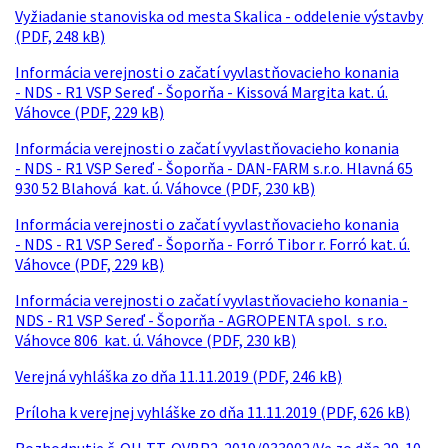
Vyžiadanie stanoviska od mesta Skalica - oddelenie výstavby
(PDF, 248 kB)
Informácia verejnosti o začatí vyvlastňovacieho konania
- NDS - R1 VSP Sereď - Šoporňa - Kissová Margita kat. ú.
Váhovce (PDF, 229 kB)
Informácia verejnosti o začatí vyvlastňovacieho konania
- NDS - R1 VSP Sereď - Šoporňa - DAN-FARM s.r.o. Hlavná 65
930 52 Blahová kat. ú. Váhovce (PDF, 230 kB)
Informácia verejnosti o začatí vyvlastňovacieho konania
- NDS - R1 VSP Sereď - Šoporňa - Forró Tibor r. Forró kat. ú.
Váhovce (PDF, 229 kB)
Informácia verejnosti o začatí vyvlastňovacieho konania -
NDS - R1 VSP Sereď - Šoporňa - AGROPENTA spol. s r.o.
Váhovce 806 kat. ú. Váhovce (PDF, 230 kB)
Verejná vyhláška zo dňa 11.11.2019 (PDF, 246 kB)
Príloha k verejnej vyhláške zo dňa 11.11.2019 (PDF, 626 kB)