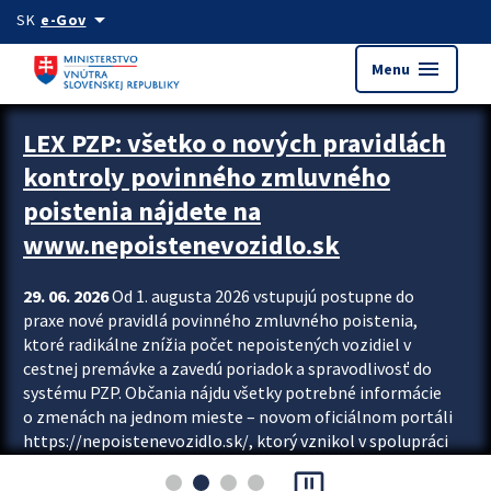
Preskocit na hlavný obsah
arrow_drop_down
SK
e-Gov
menu
Menu
Zastavit automatický posun upútavok
LEX PZP: všetko o nových pravidlách
kontroly povinného zmluvného
poistenia nájdete na
www.nepoistenevozidlo.sk
29. 06. 2026
Od 1. augusta 2026 vstupujú postupne do
praxe nové pravidlá povinného zmluvného poistenia,
ktoré radikálne znížia počet nepoistených vozidiel v
cestnej premávke a zavedú poriadok a spravodlivosť do
systému PZP. Občania nájdu všetky potrebné informácie
o zmenách na jednom mieste – novom oficiálnom portáli
https://nepoistenevozidlo.sk/, ktorý vznikol v spolupráci
Slovenskej kancelárie poisťovateľov (SKP), Slovenskej
pause_presentation
asociácie poisťovní (SLASPO) a Ministerstva vnútra SR.