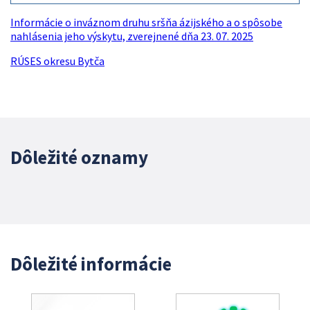
Informácie o inváznom druhu sršňa ázijského a o spôsobe
nahlásenia jeho výskytu, zverejnené dňa 23. 07. 2025
RÚSES okresu Bytča
Dôležité oznamy
Dôležité informácie