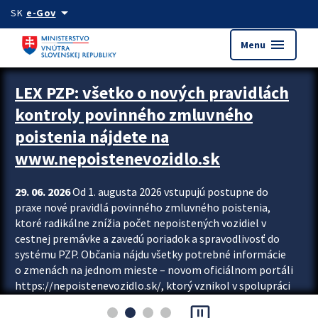
Preskocit na hlavný obsah
arrow_drop_down
SK
e-Gov
menu
Menu
Zastavit automatický posun upútavok
LEX PZP: všetko o nových pravidlách
kontroly povinného zmluvného
poistenia nájdete na
www.nepoistenevozidlo.sk
29. 06. 2026
Od 1. augusta 2026 vstupujú postupne do
praxe nové pravidlá povinného zmluvného poistenia,
ktoré radikálne znížia počet nepoistených vozidiel v
cestnej premávke a zavedú poriadok a spravodlivosť do
systému PZP. Občania nájdu všetky potrebné informácie
o zmenách na jednom mieste – novom oficiálnom portáli
https://nepoistenevozidlo.sk/, ktorý vznikol v spolupráci
Slovenskej kancelárie poisťovateľov (SKP), Slovenskej
pause_presentation
asociácie poisťovní (SLASPO) a Ministerstva vnútra SR.