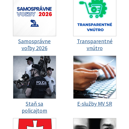
Samosprávne
Transparentné
voľby 2026
vnútro
Staň sa
E-služby MV SR
policajtom