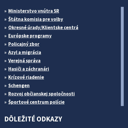
Ministerstvo vnútra SR
Štátna komisia pre volby
Okresné úrady/Klientske centrá
Európske programy
Policajný zbor
Azyl a migrácia
Verejná správa
Hasiči a záchranári
Krízové riadenie
Schengen
Rozvoj občianskej spoločnosti
Športové centrum polície
DÔLEŽITÉ ODKAZY