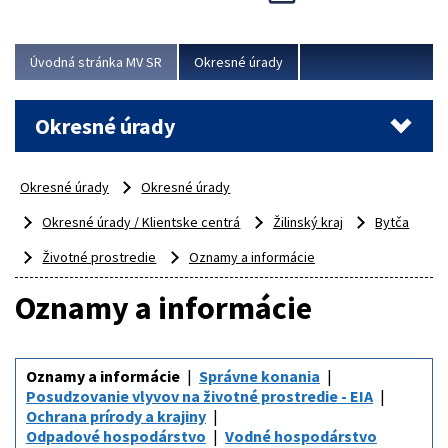
Novinky predstavili na...
Viac
Úvodná stránka MV SR
Okresné úrady
Okresné úrady
Okresné úrady
Okresné úrady
Okresné úrady / Klientske centrá
Žilinský kraj
Bytča
Životné prostredie
Oznamy a informácie
Oznamy a informácie
Oznamy a informácie
Správne konania
Posudzovanie vlyvov na životné prostredie - EIA
Ochrana prírody a krajiny
Odpadové hospodárstvo
Vodné hospodárstvo