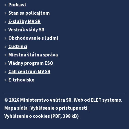
Podcast
Stan sa policajtom
E-služby MV SR
Vestník vlády SR
Obchodovanie s ľuďmi
Cudzinci
Miestna štátna správa
Vládny program ESO
Call centrum MV SR
E-trhovisko
© 2026 Ministerstvo vnútra SR. Web od
ELET systems
.
Mapa sídla
|
Vyhlásenie o prístupnosti
|
Vyhlásenie o cookies (PDF, 398 kB)