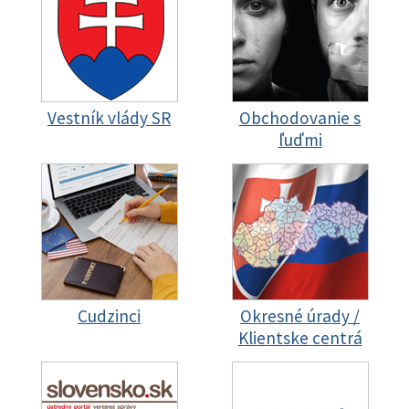
Vestník vlády SR
Obchodovanie s
ľuďmi
Cudzinci
Okresné úrady /
Klientske centrá