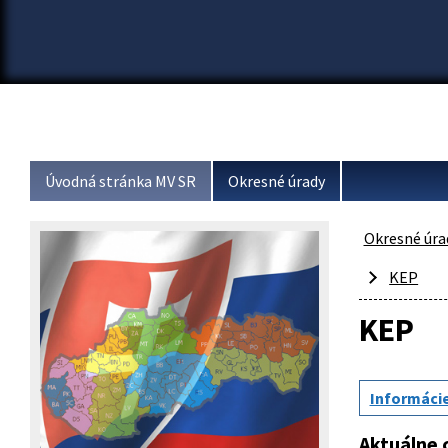
Úvodná stránka MV SR
Okresné úrady
Okresné úra
KEP
KEP
Informácie
Aktuálne c