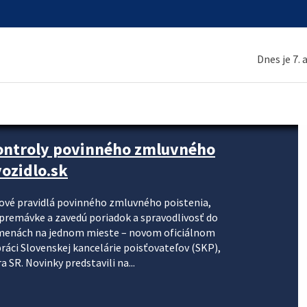
Dnes je 7.
kontroly povinného zmluvného
ozidlo.sk
nové pravidlá povinného zmluvného poistenia,
j premávke a zavedú poriadok a spravodlivosť do
zmenách na jednom mieste – novom oficiálnom
práci Slovenskej kancelárie poisťovateľov (SKP),
 SR. Novinky predstavili na...