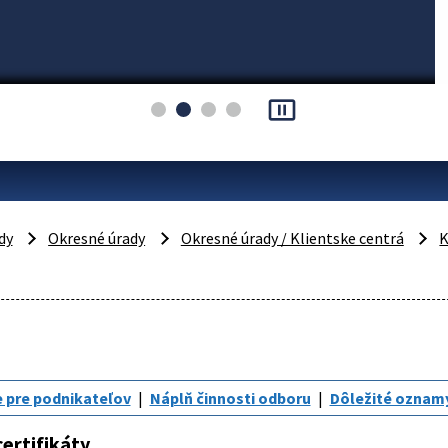
pause_presentation
dy
Okresné úrady
Okresné úrady / Klientske centrá
K
 pre podnikateľov
Náplň činnosti odboru
Dôležité oznam
ertifikáty