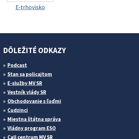
E-trhovisko
DÔLEŽITÉ ODKAZY
Podcast
Stan sa policajtom
E-služby MV SR
Vestník vlády SR
Obchodovanie s ľuďmi
Cudzinci
Miestna štátna správa
Vládny program ESO
Call centrum MV SR