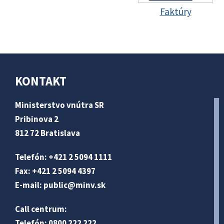
Faktúry
KONTAKT
Ministerstvo vnútra SR
Pribinova 2
812 72 Bratislava
Telefón: +421 2 5094 1111
Fax: +421 2 5094 4397
E-mail:
public@minv
.sk
Call centrum:
Telefón: 0800 222 222