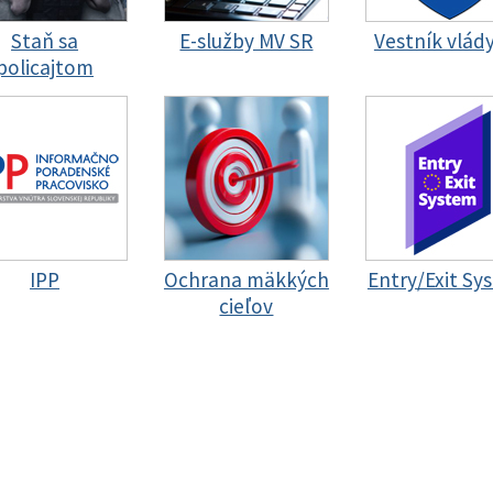
Staň sa
E-služby MV SR
Vestník vlád
policajtom
IPP
Ochrana mäkkých
Entry/Exit Sy
cieľov