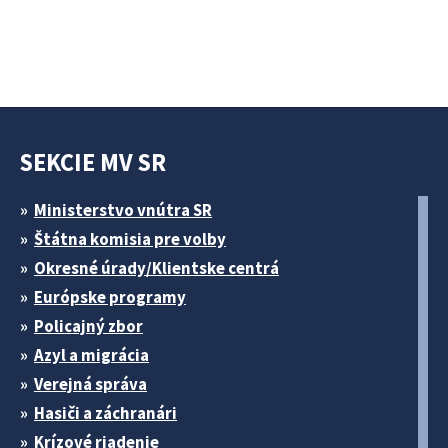
SEKCIE MV SR
Ministerstvo vnútra SR
Štátna komisia pre volby
Okresné úrady/Klientske centrá
Európske programy
Policajný zbor
Azyl a migrácia
Verejná správa
Hasiči a záchranári
Krízové riadenie