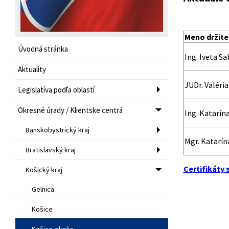
Meno držiteľ
Úvodná stránka
Ing. Iveta S
Aktuality
JUDr. Valéri
Legislatíva podľa oblastí
Okresné úrady / Klientske centrá
Ing. Katarín
Banskobystrický kraj
Mgr. Katarín
Bratislavský kraj
Certifikáty
Košický kraj
Gelnica
Košice
Košice-okolie