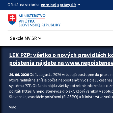
Preskocit na hlavný obsah
arrow_drop_down
verejnej správy SR
Oficiálna stránka
Sekcie MV SR
keyboard_arrow_down
Zastavit automatický posun upútavok
LEX PZP: všetko o nových pravidlách 
poistenia nájdete na www.nepoistenev
29. 06. 2026
Od 1. augusta 2026 vstupujú postupne do praxe 
ktoré radikálne znížia počet nepoistených vozidiel v cestne
systému PZP. Občania nájdu všetky potrebné informácie o 
portáli https://nepoistenevozidlo.sk/, ktorý vznikol v spolu
Slovenskej asociácie poisťovní (SLASPO) a Ministerstva vnútra
Viac