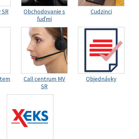
y SR
Obchodovanie s
Cudzinci
ľuďmi
stem
Call centrum MV
Objednávky
SR