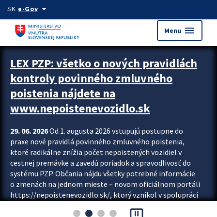
Preskocit na hlavný obsah
arrow_drop_down
SK
e-Gov
menu
Menu
Zastavit automatický posun upútavok
LEX PZP: všetko o nových pravidlách
kontroly povinného zmluvného
poistenia nájdete na
www.nepoistenevozidlo.sk
29. 06. 2026
Od 1. augusta 2026 vstupujú postupne do
praxe nové pravidlá povinného zmluvného poistenia,
ktoré radikálne znížia počet nepoistených vozidiel v
cestnej premávke a zavedú poriadok a spravodlivosť do
systému PZP. Občania nájdu všetky potrebné informácie
o zmenách na jednom mieste – novom oficiálnom portáli
https://nepoistenevozidlo.sk/, ktorý vznikol v spolupráci
Slovenskej kancelárie poisťovateľov (SKP), Slovenskej
pause_presentation
asociácie poisťovní (SLASPO) a Ministerstva vnútra SR.