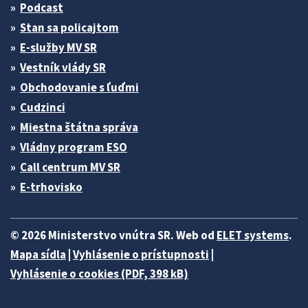
Podcast
Stan sa policajtom
E-služby MV SR
Vestník vlády SR
Obchodovanie s ľuďmi
Cudzinci
Miestna štátna správa
Vládny program ESO
Call centrum MV SR
E-trhovisko
© 2026 Ministerstvo vnútra SR. Web od
ELET systems
.
Mapa sídla
|
Vyhlásenie o prístupnosti
|
Vyhlásenie o cookies (PDF, 398 kB)