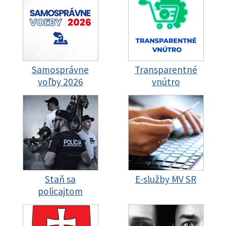
Samosprávne
Transparentné
voľby 2026
vnútro
Staň sa
E-služby MV SR
policajtom