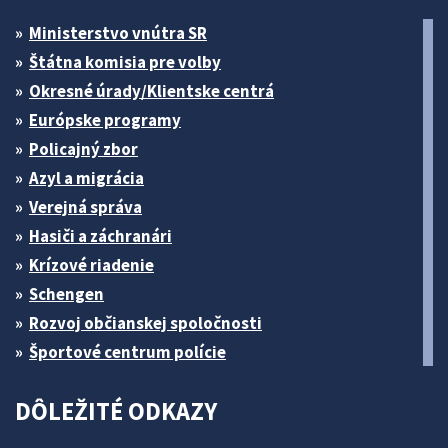
Ministerstvo vnútra SR
Štátna komisia pre volby
Okresné úrady/Klientske centrá
Európske programy
Policajný zbor
Azyl a migrácia
Verejná správa
Hasiči a záchranári
Krízové riadenie
Schengen
Rozvoj občianskej spoločnosti
Športové centrum polície
DÔLEŽITÉ ODKAZY