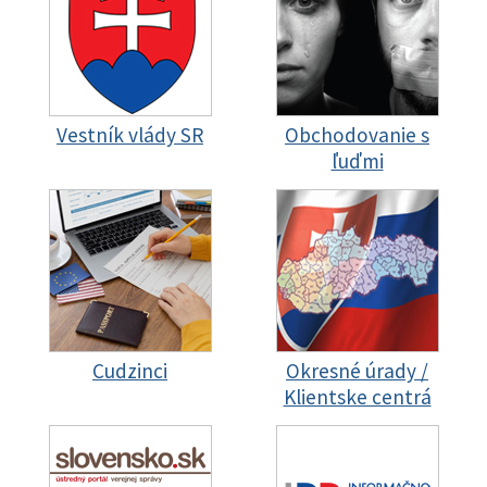
Vestník vlády SR
Obchodovanie s
ľuďmi
Cudzinci
Okresné úrady /
Klientske centrá