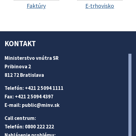
Faktúry
E-trhovisko
KONTAKT
Ministerstvo vnútra SR
Pribinova 2
812 72 Bratislava
Telefón: +421 2 5094 1111
Fax: +421 2 5094 4397
E-mail:
public@minv
.sk
Call centrum:
Telefón: 0800 222 222
Nahlásenie problému: