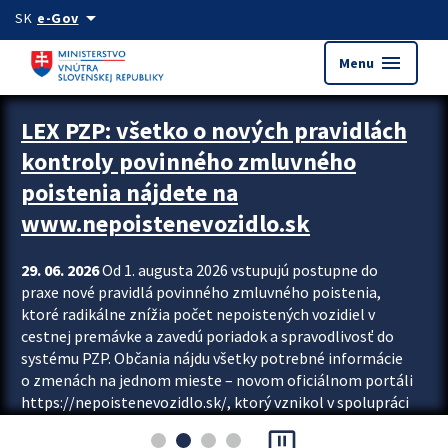
Preskocit na hlavný obsah
arrow_drop_down
SK
e-Gov
menu
Menu
Zastavit automatický posun upútavok
LEX PZP: všetko o nových pravidlách
kontroly povinného zmluvného
poistenia nájdete na
www.nepoistenevozidlo.sk
29. 06. 2026
Od 1. augusta 2026 vstupujú postupne do
praxe nové pravidlá povinného zmluvného poistenia,
ktoré radikálne znížia počet nepoistených vozidiel v
cestnej premávke a zavedú poriadok a spravodlivosť do
systému PZP. Občania nájdu všetky potrebné informácie
o zmenách na jednom mieste – novom oficiálnom portáli
https://nepoistenevozidlo.sk/, ktorý vznikol v spolupráci
Slovenskej kancelárie poisťovateľov (SKP), Slovenskej
pause_presentation
asociácie poisťovní (SLASPO) a Ministerstva vnútra SR.