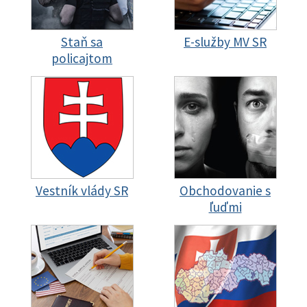
Staň sa
E-služby MV SR
policajtom
Vestník vlády SR
Obchodovanie s
ľuďmi