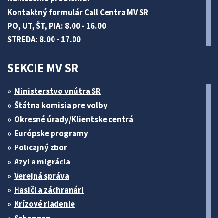
Kontaktný formulár Call Centra MV SR
PO, UT, ŠT, PIA: 8.00 - 16.00
STREDA: 8.00 - 17.00
SEKCIE MV SR
Ministerstvo vnútra SR
Štátna komisia pre volby
Okresné úrady/Klientske centrá
Európske programy
Policajný zbor
Azyl a migrácia
Verejná správa
Hasiči a záchranári
Krízové riadenie