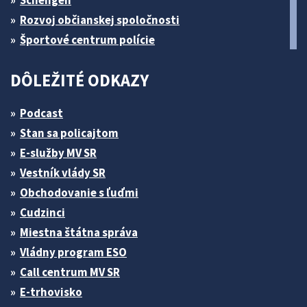
Schengen
Rozvoj občianskej spoločnosti
Športové centrum polície
DÔLEŽITÉ ODKAZY
Podcast
Stan sa policajtom
E-služby MV SR
Vestník vlády SR
Obchodovanie s ľuďmi
Cudzinci
Miestna štátna správa
Vládny program ESO
Call centrum MV SR
E-trhovisko