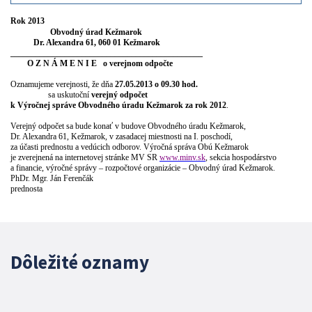
Rok 2013
Obvodný úrad Kežmarok
Dr. Alexandra 61, 060 01 Kežmarok
______________________________________________
O Z N Á M E N I E
o verejnom odpočte
Oznamujeme verejnosti, že dňa
27.05.2013
o 09.30 hod.
sa uskutoční
verejný odpočet
k Výročnej správe Obvodného úradu Kežmarok za rok 2012
.
Verejný odpočet sa bude konať v budove Obvodného úradu Kežmarok,
Dr. Alexandra 61, Kežmarok, v zasadacej miestnosti na I. poschodí,
za účasti prednostu a vedúcich odborov. Výročná správa Obú Kežmarok
je zverejnená na internetovej stránke MV SR
www.minv.sk
, sekcia hospodárstvo
a financie, výročné správy – rozpočtové organizácie – Obvodný úrad Kežmarok.
PhDr. Mgr. Ján Ferenčák
prednosta
Dôležité oznamy