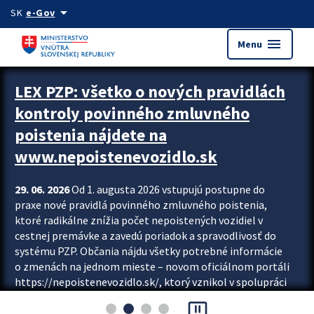
Preskocit na hlavný obsah
arrow_drop_down
SK
e-Gov
menu
Menu
Zastavit automatický posun upútavok
LEX PZP: všetko o nových pravidlách
kontroly povinného zmluvného
poistenia nájdete na
www.nepoistenevozidlo.sk
29. 06. 2026
Od 1. augusta 2026 vstupujú postupne do
praxe nové pravidlá povinného zmluvného poistenia,
ktoré radikálne znížia počet nepoistených vozidiel v
cestnej premávke a zavedú poriadok a spravodlivosť do
systému PZP. Občania nájdu všetky potrebné informácie
o zmenách na jednom mieste – novom oficiálnom portáli
https://nepoistenevozidlo.sk/, ktorý vznikol v spolupráci
Slovenskej kancelárie poisťovateľov (SKP), Slovenskej
pause_presentation
asociácie poisťovní (SLASPO) a Ministerstva vnútra SR.