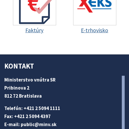
Faktúry
E-trhovisko
KONTAKT
Ministerstvo vnútra SR
Pribinova 2
812 72 Bratislava
Telefón: +421 2 5094 1111
Fax: +421 2 5094 4397
E-mail:
public@minv
.sk