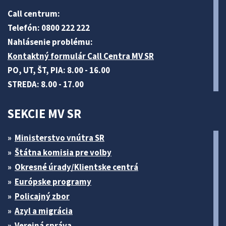
Call centrum:
Telefón: 0800 222 222
Nahlásenie problému:
Kontaktný formulár Call Centra MV SR
PO, UT, ŠT, PIA: 8.00 - 16.00
STREDA: 8.00 - 17.00
SEKCIE MV SR
Ministerstvo vnútra SR
Štátna komisia pre volby
Okresné úrady/Klientske centrá
Európske programy
Policajný zbor
Azyl a migrácia
Verejná správa