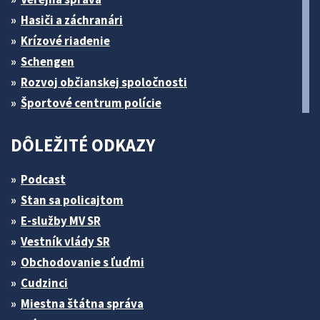
Hasiči a záchranári
Krízové riadenie
Schengen
Rozvoj občianskej spoločnosti
Športové centrum polície
DÔLEŽITÉ ODKAZY
Podcast
Stan sa policajtom
E-služby MV SR
Vestník vlády SR
Obchodovanie s ľuďmi
Cudzinci
Miestna štátna správa