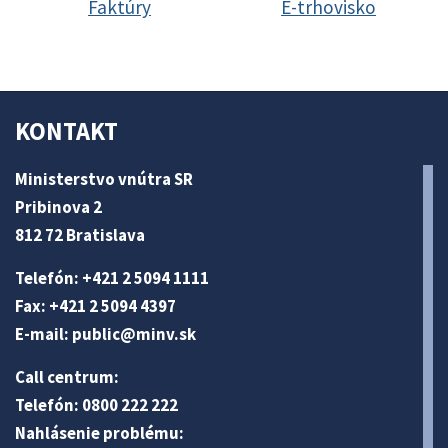
Faktúry
E-trhovisko
KONTAKT
Ministerstvo vnútra SR
Pribinova 2
812 72 Bratislava
Telefón: +421 2 5094 1111
Fax: +421 2 5094 4397
E-mail:
public@minv
.sk
Call centrum:
Telefón: 0800 222 222
Nahlásenie problému: