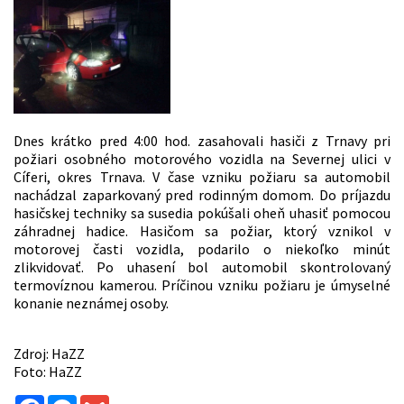
Dnes krátko pred 4:00 hod. zasahovali hasiči z Trnavy pri
požiari osobného motorového vozidla na Severnej ulici v
Cíferi, okres Trnava. V čase vzniku požiaru sa automobil
nachádzal zaparkovaný pred rodinným domom. Do príjazdu
hasičskej techniky sa susedia pokúšali oheň uhasiť pomocou
záhradnej hadice. Hasičom sa požiar, ktorý vznikol v
motorovej časti vozidla, podarilo o niekoľko minút
zlikvidovať. Po
uhasení bol automobil skontrolovaný
termovíznou kamerou. Príčinou vzniku požiaru je úmyselné
konanie neznámej osoby.
Zdroj: HaZZ
Foto: HaZZ
Facebook
Messenger
Gmail