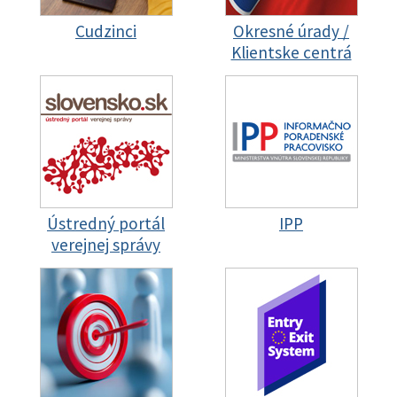
Cudzinci
Okresné úrady /
Klientske centrá
Ústredný portál
IPP
verejnej správy