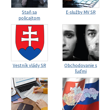
Staň sa
E-služby MV SR
policajtom
Vestník vlády SR
Obchodovanie s
ľuďmi