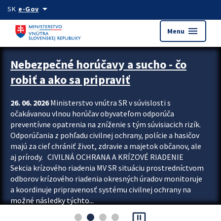
Preskocit na hlavný obsah
arrow_drop_down
SK
e-Gov
menu
Menu
Zastavit automatický posun upútavok
Nebezpečné horúčavy a sucho - čo
robiť a ako sa pripraviť
26. 06. 2026
Ministerstvo vnútra SR v súvislosti s
očakávanou vlnou horúčav obyvateľom odporúča
preventívne opatrenia na zníženie s tým súvisiacich rizík.
Odporúčania z pohľadu civilnej ochrany, polície a hasičov
majú za cieľ chrániť život, zdravie a majetok občanov, ale
aj prírody. CIVILNÁ OCHRANA A KRÍZOVÉ RIADENIE
Sekcia krízového riadenia MV SR situáciu prostredníctvom
odborov krízového riadenia okresných úradov monitoruje
a koordinuje pripravenosť systému civilnej ochrany na
možné následky týchto...
pause_presentation
Viac