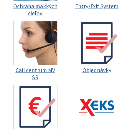
Ochrana mäkkých
Entry/Exit System
cieľov
Call centrum MV
Objednávky
SR