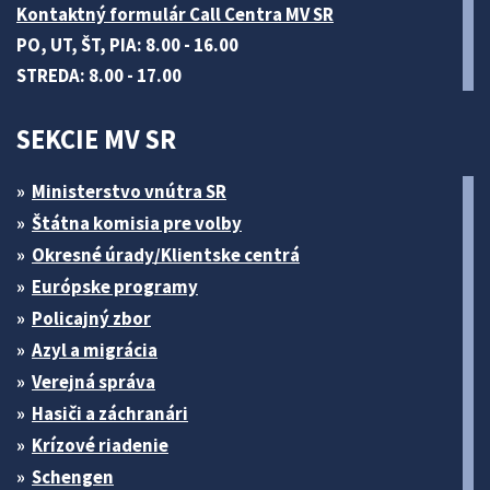
Kontaktný formulár Call Centra MV SR
PO, UT, ŠT, PIA: 8.00 - 16.00
STREDA: 8.00 - 17.00
SEKCIE MV SR
Ministerstvo vnútra SR
Štátna komisia pre volby
Okresné úrady/Klientske centrá
Európske programy
Policajný zbor
Azyl a migrácia
Verejná správa
Hasiči a záchranári
Krízové riadenie
Schengen