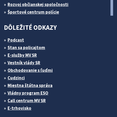
Rozvoj občianskej spoločnosti
Športové centrum polície
DÔLEŽITÉ ODKAZY
Podcast
Stan sa policajtom
E-služby MV SR
Vestník vlády SR
Obchodovanie s ľuďmi
Cudzinci
Miestna štátna správa
Vládny program ESO
Call centrum MV SR
E-trhovisko