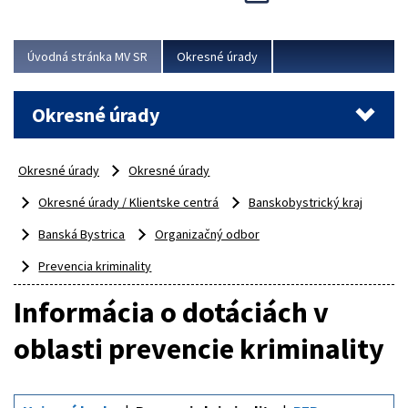
Novinky predstavili na...
Viac
Úvodná stránka MV SR
Okresné úrady
Okresné úrady
Okresné úrady
Okresné úrady
Okresné úrady / Klientske centrá
Banskobystrický kraj
Banská Bystrica
Organizačný odbor
Prevencia kriminality
Informácia o dotáciách v
oblasti prevencie kriminality