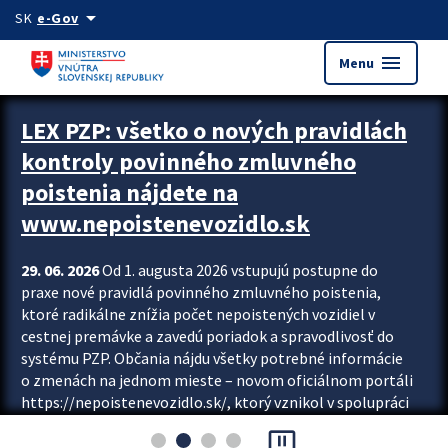
Preskocit na hlavný obsah
arrow_drop_down
SK
e-Gov
menu
Menu
Zastavit automatický posun upútavok
LEX PZP: všetko o nových pravidlách
kontroly povinného zmluvného
poistenia nájdete na
www.nepoistenevozidlo.sk
29. 06. 2026
Od 1. augusta 2026 vstupujú postupne do
praxe nové pravidlá povinného zmluvného poistenia,
ktoré radikálne znížia počet nepoistených vozidiel v
cestnej premávke a zavedú poriadok a spravodlivosť do
systému PZP. Občania nájdu všetky potrebné informácie
o zmenách na jednom mieste – novom oficiálnom portáli
https://nepoistenevozidlo.sk/, ktorý vznikol v spolupráci
Slovenskej kancelárie poisťovateľov (SKP), Slovenskej
pause_presentation
asociácie poisťovní (SLASPO) a Ministerstva vnútra SR.