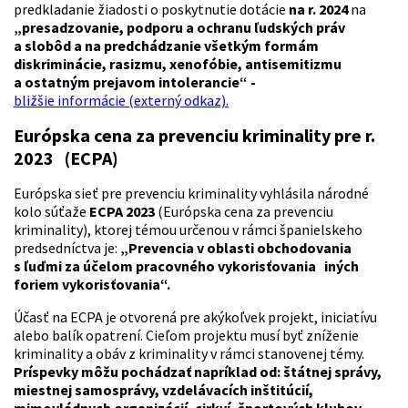
predkladanie žiadosti o poskytnutie dotácie
na r. 2024
na
„presadzovanie, podporu a ochranu ľudských práv
a slobôd a na predchádzanie všetkým formám
diskriminácie, rasizmu, xenofóbie, antisemitizmu
a ostatným prejavom intolerancie“ -
bližšie informácie (externý odkaz).
Európska cena za prevenciu kriminality pre r.
2023 (ECPA)
Európska sieť pre prevenciu kriminality vyhlásila národné
kolo súťaže
ECPA 2023
(Európska cena za prevenciu
kriminality), ktorej témou určenou v rámci španielskeho
predsedníctva je:
„Prevencia v oblasti obchodovania
s ľuďmi za účelom pracovného vykorisťovania iných
foriem vykorisťovania“.
Účasť na ECPA je otvorená pre akýkoľvek projekt, iniciatívu
alebo balík opatrení. Cieľom projektu musí byť zníženie
kriminality a obáv z kriminality v rámci stanovenej témy.
Príspevky môžu pochádzať napríklad od: štátnej správy,
miestnej samosprávy, vzdelávacích inštitúcií,
mimovládnych organizácií, cirkví, športových klubov,