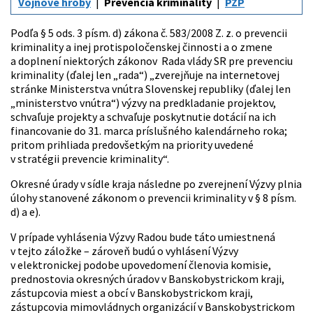
Vojnové hroby
Prevencia kriminality
PZP
Podľa § 5 ods. 3 písm. d) zákona č. 583/2008 Z. z. o prevencii
kriminality a inej protispoločenskej činnosti a o zmene
a doplnení niektorých zákonov Rada vlády SR pre prevenciu
kriminality (ďalej len „rada“) „zverejňuje na internetovej
stránke Ministerstva vnútra Slovenskej republiky (ďalej len
„ministerstvo vnútra“) výzvy na predkladanie projektov,
schvaľuje projekty a schvaľuje poskytnutie dotácií na ich
financovanie do 31. marca príslušného kalendárneho roka;
pritom prihliada predovšetkým na priority uvedené
v stratégii prevencie kriminality“.
Okresné úrady v sídle kraja následne po zverejnení Výzvy plnia
úlohy stanovené zákonom o prevencii kriminality v § 8 písm.
d) a e).
V prípade vyhlásenia Výzvy Radou bude táto umiestnená
v tejto záložke – zároveň budú o vyhlásení Výzvy
v elektronickej podobe upovedomení členovia komisie,
prednostovia okresných úradov v Banskobystrickom kraji,
zástupcovia miest a obcí v Banskobystrickom kraji,
zástupcovia mimovládnych organizácií v Banskobystrickom