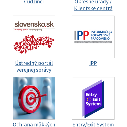
Cudzinci
Okresné úrady /
Klientske centrá
Ústredný portál
IPP
verejnej správy
Ochrana mäkkých
Entry/Exit System