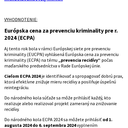
VYHODNOTENIE:
Európska cena za prevenciu kriminality pre r.
2024 (ECPA)
Aj tento rok bola v rámci Európskej siete pre prevenciu
kriminality (EUCPN) vyhlásená Európska cena za prevenciu
kriminality (ECPA) na tému
„prevencia recidívy“
počas
maďarského predsedníctva v Rade Európskej únie.
Cieľom ECPA 2024
je identifikovať a spropagovať dobrú prax,
ktorá efektívne znižuje mieru recidívy a posilňuje úspešnú
reintegráciu.
Do národného kola súťaže sa môže prihlásiť každý, kto
realizuje alebo realizoval projekt zameraný na znižovanie
recidívy.
Do národného kola ECPA 2024 sa môžete prihlásiť
od 1.
augusta 2024 do 6. septembra 2024
vyplnením