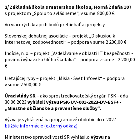
2/ Základná škola s materskou školou, Horná Ždaňa 107
s projektom „Spolu to zvládneme“, v sume 800,00 €
Vo viacerých krajoch budú prebiehať aj projekty:
Slovenskej debatnej asociácie – projekt „Diskusiou k
internetovej zodpovednosti“ – podpora v sume 2 200,00 €
Indície, n. o. – projekt „Vzdelávanie v oblasti IT bezpečnosti -
povinná výbava každého školáka“ – podpora v sume 2 200,00
€
Lietajúcej ryby – projekt „Misia - Svet Infovek“ – podpora
v sume 2 500,00 €
Úrad vlády SR
– ako sprostredkovateľský orgán PSK - dňa
30.06.2023
vyhlásil Výzvu PSK-UV-001-2023-DV-ESF+ -
„Miestne občianske a preventívne služby“.
Výzva je vyhlásená na programové obdobie do r. 2027 –
bližšie informácie (externý odkaz).
Ministerstvo spravodlivosti SR vyhlásilo
Výzvu
na