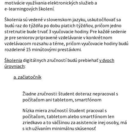
motivácie využívania elektronických služieb a
e‑learningových školení.
Školenia sú vedené v slovenskom jazyku, uskutočňovať sa
budú raz do týždňa po dobu piatich týždňov, pričom jedno
stretnutie bude trvať 3 vyučovacie hodiny. Pre každé sedenie
je pre seniorov pripravené vzdelávanie v konkrétnom
vzdelávacom rozsahu a téme, pričom vyučovacie hodiny budú
rozdelené 15 minútovými prestávkmi.
Školenia
digitálnych zručností budú prebiehať
v dvoch
úrovniach
:
a. začiatočník
Žiadne zručnosti: študent doteraz nepracoval s
počítačom ani tabletom, smartfónom
Nízka miera zručností: študent pracoval s
počítačom, tabletom alebo smartfónom len
zriedkavo a to väčšinou za asistencie inej osoby, má
s ich užívaním minimálnu skúsenosť