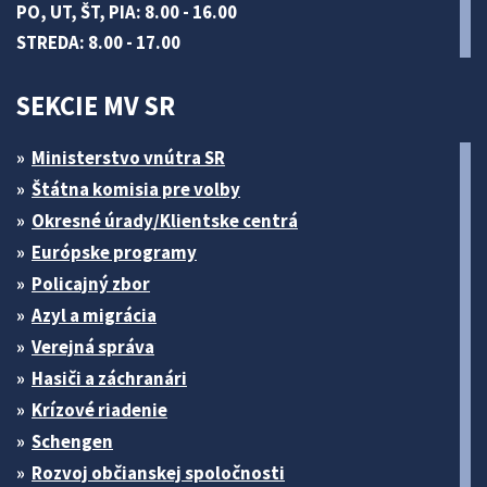
PO, UT, ŠT, PIA: 8.00 - 16.00
STREDA: 8.00 - 17.00
SEKCIE MV SR
Ministerstvo vnútra SR
Štátna komisia pre volby
Okresné úrady/Klientske centrá
Európske programy
Policajný zbor
Azyl a migrácia
Verejná správa
Hasiči a záchranári
Krízové riadenie
Schengen
Rozvoj občianskej spoločnosti