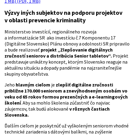
1 MB) (PDF, 1 MB)
Výzvy iných subjektov na podporu projektov
v oblasti prevencie kriminality
Ministerstvo investícií, regionálneho rozvoja
a informatizácie SR ako investíciu č.7 Komponentu 17
(Digitálne Slovensko) Plánu obnovy a odolnosti SR pripravilo
a bude realizovať
projekt
„Zlepšovanie digitálnych
zručností seniorov a distribúcia Senior tabletov“.
Projekt
predstavuje unikátny koncept, ktorým Slovensko reaguje na
aktuálnu situáciu a dopady pandémie na najzraniteľnejšie
skupiny obyvateľstva.
Jeho
hlavným cieľom
je
zlepšiť digitálne zručnosti
približne 170.000 seniorom a znevýhodneným osobám vo
veku od 65 rokov formou prezenčných a e
‑
learningových
školení
. Aby sa mohlo školenia zúčastniť čo najviac
záujemcov, tak budú alokované
v rôznych častiach
Slovenska.
Ďalším cieľom je poskytnúť už vyškoleným seniorom vhodné
technické zariadenia s dátovými balíkmi, na zvýšenie