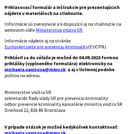
Prihlasovací formulár a inštrukcie pre prezentujúcich
nájdete v materiáloch na stiahnutie.
Informácie sú zverejnené a k dispozícii aj na stiahnutie na
webovom sídle
Ministerstva vnútra SR.
Informácie nájdete aj na stránke
Európskej siete pre prevenciu kriminality
(EUCPN).
Prihlásiť sa do súťaže je možné do 04.09.2023 formou
prihlášky (vyplneného formulára) elektronicky na
michaela.vanisova@minv.sk
a aj v listinnej podobe
poštou na adresu:
Ministerstvo vnútra SR
sekretariát Rady vlády SR pre prevenciu kriminality
odbor prevencie kriminality kancelárie ministra vnútra SR
Drieňová 22, 826 86 Bratislava
V prípade otázok je možné kedykoľvek kontaktovať:
michaela.vanisova@minv.sk