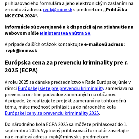
prihlasovacieho formulára a jeho elektronickým zaslaním na
e-mailovú adresu:
rvpk@minv.sk
s predmetom
„Prihláška
NK ECPA 2024“.
Informácie sú zverejnené a k dispozícii aj na stiahnutie na
webovom sídle
Ministerstva vnútra SR
V prípade ďalších otázok kontaktujte
e-mailovú adresu:
rvpk@minv.sk
Európska cena za prevenciu kriminality pre r.
2025 (ECPA)
V roku 2025 sa dánske predsedníctvo v Rade Európskej únie v
rámci
Európskej siete pre prevenciu kriminality
zameriava na
prevenciu on-line podvodov zameraných na občanov.
V prípade, že realizujete projekt zameraný na tohtoročnú
tému, máte možnosť prihlásiť sa do národného kola
Európskej ceny za prevenciu kriminality 2025
.
Do národného kola ECPA 2025 sa môžete prihlasovať do 1.
septembra 2025. Vyplnený prihlasovací formulár zasielajte
na e-mailovú adresu rvpk@minv.sk s predmetom