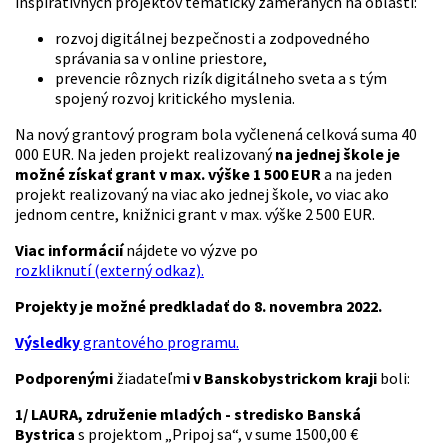
inšpiratívnych projektov tematicky zameraných na oblasti:
rozvoj digitálnej bezpečnosti a zodpovedného
správania sa v online priestore,
prevencie rôznych rizík digitálneho sveta a s tým
spojený rozvoj kritického myslenia.
Na nový grantový program bola vyčlenená celková suma 40
000 EUR. Na jeden projekt realizovaný
na jednej škole je
možné získať grant v max. výške 1 500 EUR
a na jeden
projekt realizovaný na viac ako jednej škole, vo viac ako
jednom centre, knižnici grant v max. výške 2 500 EUR.
Viac informácií
nájdete vo výzve po
rozkliknutí (externý odkaz).
Projekty je možné predkladať do 8. novembra 2022.
Výsledky
grantového programu.
Podporenými
žiadateľm
i v Banskobystrickom kraji
boli:
1/ LAURA, združenie mladých - stredisko Banská
Bystrica
s projektom „Pripoj sa“, v sume 1500,00 €