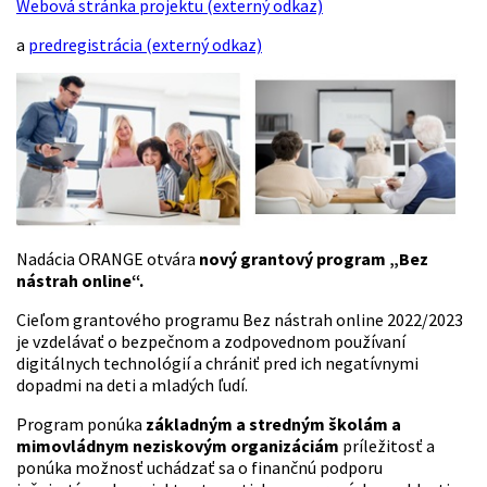
Webová stránka projektu (externý odkaz)
a
predregistrácia (externý odkaz)
Nadácia ORANGE otvára
nový grantový program „Bez
nástrah online“.
Cieľom grantového programu Bez nástrah online 2022/2023
je vzdelávať o bezpečnom a zodpovednom používaní
digitálnych technológií a chrániť pred ich negatívnymi
dopadmi na deti a mladých ľudí.
Program ponúka
základným a stredným školám a
mimovládnym neziskovým organizáciám
príležitosť a
ponúka možnosť uchádzať sa o finančnú podporu