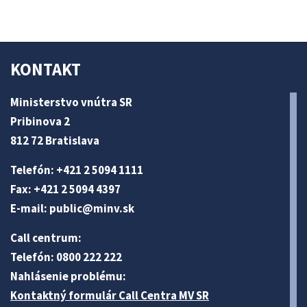
KONTAKT
Ministerstvo vnútra SR
Pribinova 2
812 72 Bratislava
Telefón: +421 2 5094 1111
Fax: +421 2 5094 4397
E-mail:
public@minv
.sk
Call centrum:
Telefón: 0800 222 222
Nahlásenie problému:
Kontaktný formulár Call Centra MV SR