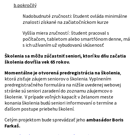
b.pokročilý
Nadobudnuté zručnosti: študent ovláda minimálne
znalosti získané na začiatočníckom kurze
Vyššia miera zručností : študent pracoval s
počítačom, tabletom alebo smartfónom denne, má
s ich užívaním už vybudovanú skúsenosť
Školenia sa môžu zúčastniť seniori, ktorí ku dňu začatia
školenia dovŕšia vek 65 rokov.
Momentálne je otvorená predregistrácia na školenia
,
ktorá zisťuje záujem seniorov o školenia. Vyplnením
predregistračného formulára na nižšie uvedenej webovej
stránke sú seniori zaradení do zoznamu záujemcov o
školenie. V prípade voľných kapacít v želanom meste
konania školenia budú seniori informovaní o termíne a
ďalšom postupe priebehu školení.
Celým projektom bude sprevádzať jeho
ambasádor Boris
Farkaš.