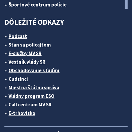
Športové centrum polície
DÔLEŽITÉ ODKAZY
Podcast
Stan sa policajtom
E-služby MV SR
Vestník vlády SR
Obchodovanie s ľuďmi
Cudzinci
Miestna štátna správa
Vládny program ESO
Call centrum MV SR
E-trhovisko