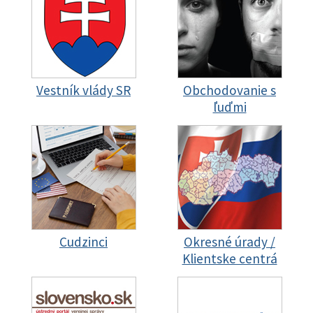
Vestník vlády SR
Obchodovanie s
ľuďmi
Cudzinci
Okresné úrady /
Klientske centrá