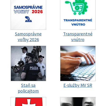
Samosprávne
Transparentné
voľby 2026
vnútro
Staň sa
E-služby MV SR
policajtom