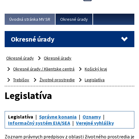
Novinky predstavili na...
Viac
Úvodná stránka MV SR
Okresné úrady
Okresné úrady
Okresné úrady
Okresné úrady
Okresné úrady / Klientske centrá
Košický kraj
Trebišov
Životné prostredie
Legislatíva
Legislatíva
Legislatíva
Správne konania
Oznamy
Informačný systém EIA/SEA
Verejné vyhlášky
Zoznam právnych predpisov z oblasti životného prostredia je