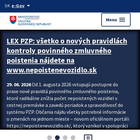
Preskocit na hlavný obsah
arrow_drop_down
SK
e-Gov
menu
Menu
Zastavit automatický posun upútavok
LEX PZP: všetko o nových pravidlách
kontroly povinného zmluvného
poistenia nájdete na
www.nepoistenevozidlo.sk
29. 06. 2026
Od 1. augusta 2026 vstupujú postupne do
praxe nové pravidlá povinného zmluvného poistenia,
ktoré radikálne znížia počet nepoistených vozidiel v
cestnej premávke a zavedú poriadok a spravodlivosť do
systému PZP. Občania nájdu všetky potrebné informácie
o zmenách na jednom mieste – novom oficiálnom portáli
https://nepoistenevozidlo.sk/, ktorý vznikol v spolupráci
Slovenskej kancelárie poisťovateľov (SKP), Slovenskej
pause_presentation
asociácie poisťovní (SLASPO) a Ministerstva vnútra SR.