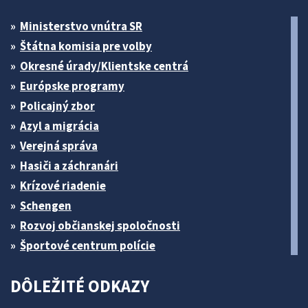
Ministerstvo vnútra SR
Štátna komisia pre volby
Okresné úrady/Klientske centrá
Európske programy
Policajný zbor
Azyl a migrácia
Verejná správa
Hasiči a záchranári
Krízové riadenie
Schengen
Rozvoj občianskej spoločnosti
Športové centrum polície
DÔLEŽITÉ ODKAZY