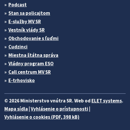
Podcast
Stan sa policajtom
E-služby MV SR
Vestník vlády SR
Obchodovanie s ľuďmi
Cudzinci
Miestna štátna správa
Vládny program ESO
Call centrum MV SR
E-trhovisko
© 2026 Ministerstvo vnútra SR. Web od
ELET systems
.
Mapa sídla
|
Vyhlásenie o prístupnosti
|
Vyhlásenie o cookies (PDF, 398 kB)