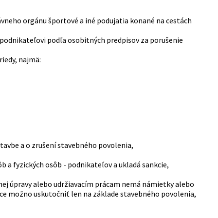
vneho orgánu športové a iné podujatia konané na cestách
- podnikateľovi podľa osobitných predpisov za porušenie
riedy, najmä:
stavbe a o zrušení stavebného povolenia,
ôb a fyzických osôb - podnikateľov a ukladá sankcie,
ebnej úpravy alebo udržiavacím prácam nemá námietky alebo
ráce možno uskutočniť len na základe stavebného povolenia,