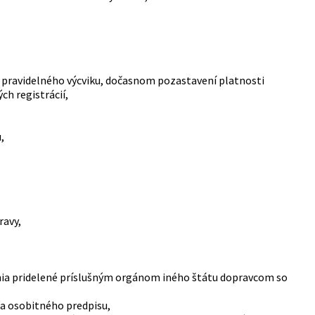
ov pravidelného výcviku, dočasnom pozastavení platnosti
ch registrácií,
,
ravy,
nia pridelené príslušným orgánom iného štátu dopravcom so
ľa osobitného predpisu,