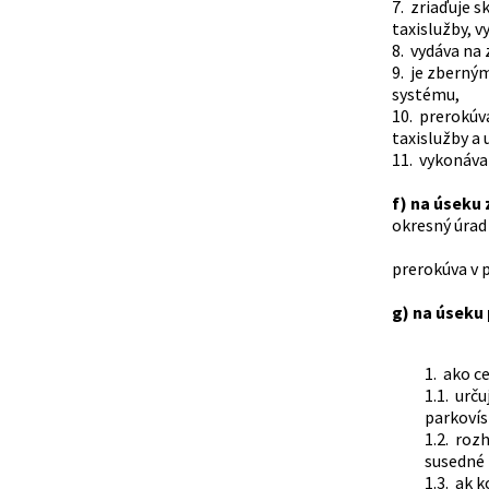
7. zriaďuje 
taxislužby, 
8. vydáva na 
9. je zberný
systému,
10. prerokúv
taxislužby a
11. vykonáva
f) na úseku
okresný úrad 
prerokúva v 
g) na úseku
1. ako ce
1.1. urč
parkovís
1.2. roz
susedné 
1.3. ak 