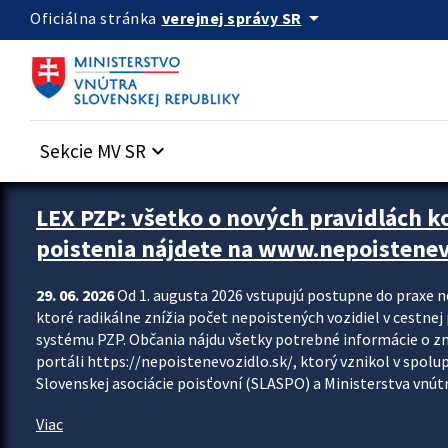
Preskocit na hlavný obsah
arrow_drop_down
verejnej správy SR
Oficiálna stránka
Sekcie MV SR
keyboard_arrow_down
Zastavit automatický posun upútavok
LEX PZP: všetko o nových pravidlách 
poistenia nájdete na www.nepoistenev
29. 06. 2026
Od 1. augusta 2026 vstupujú postupne do praxe 
ktoré radikálne znížia počet nepoistených vozidiel v cestne
systému PZP. Občania nájdu všetky potrebné informácie o 
portáli https://nepoistenevozidlo.sk/, ktorý vznikol v spolu
Slovenskej asociácie poisťovní (SLASPO) a Ministerstva vnútra
Viac