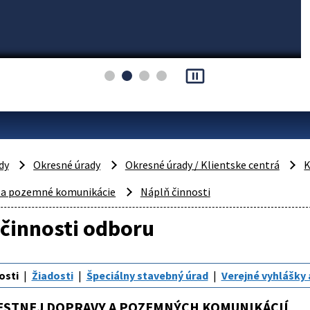
pause_presentation
dy
Okresné úrady
Okresné úrady / Klientske centrá
K
 a pozemné komunikácie
Náplň činnosti
činnosti odboru
osti
Žiadosti
Špeciálny stavebný úrad
Verejné vyhlášky 
ESTNEJ DOPRAVY A POZEMNÝCH KOMUNIKÁCIÍ