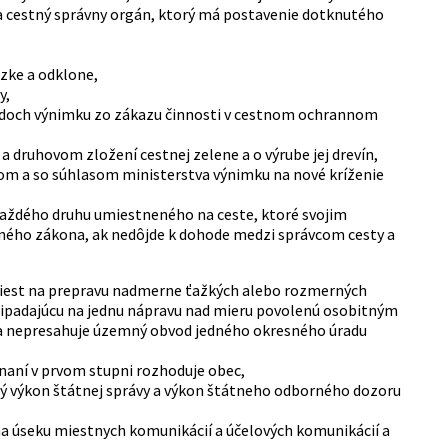
 cestný správny orgán, ktorý má postavenie dotknutého
zke a odklone,
y,
adoch výnimku zo zákazu činnosti v cestnom ochrannom
 druhovom zložení cestnej zelene a o výrube jej drevín,
m a so súhlasom ministerstva výnimku na nové kríženie
 každého druhu umiestneného na ceste, ktoré svojim
ho zákona, ak nedôjde k dohode medzi správcom cesty a
 ciest na prepravu nadmerne ťažkých alebo rozmerných
pripadajúcu na jednu nápravu nad mieru povolenú osobitným
sa nepresahuje územný obvod jedného okresného úradu
onaní v prvom stupni rozhoduje obec,
ný výkon štátnej správy a výkon štátneho odborného dozoru
a úseku miestnych komunikácií a účelových komunikácií a