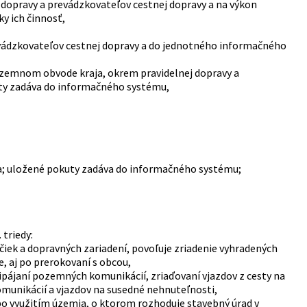
 dopravy a prevádzkovateľov cestnej dopravy a na výkon
y ich činnosť,
vádzkovateľov cestnej dopravy a do jednotného informačného
 územnom obvode kraja, okrem pravidelnej dopravy a
kuty zadáva do informačného systému,
a; uložené pokuty zadáva do informačného systému;
 triedy:
iek a dopravných zariadení, povoľuje zriadenie vyhradených
, aj po prerokovaní s obcou,
pájaní pozemných komunikácií, zriaďovaní vjazdov z cesty na
munikácií a vjazdov na susedné nehnuteľnosti,
lebo využitím územia, o ktorom rozhoduje stavebný úrad v