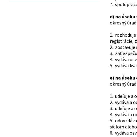
7. spoluprac
d) na úseku 
okresný úrad 
1. rozhoduje 
registrácie, 
2. zostavuje
3. zabezpeču
4. vydáva osv
5. vydáva kva
e) na úseku
okresný úrad 
1. udeľuje a
2. vydáva a 
3. udeľuje a 
4. vydáva a 
5. odovzdáva
sídlom alebo
6. vydáva os