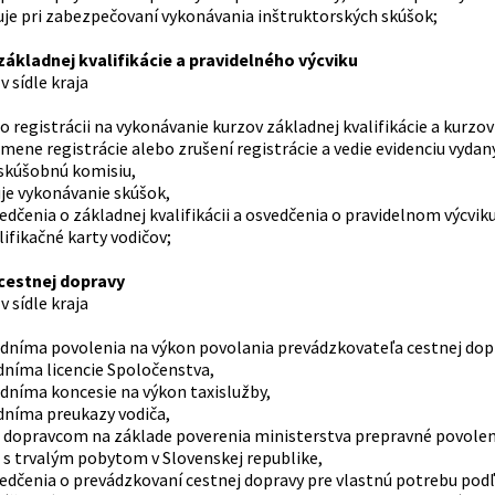
uje pri zabezpečovaní vykonávania inštruktorských skúšok;
základnej kvalifikácie a pravidelného výcviku
v sídle kraja
o registrácii na vykonávanie kurzov základnej kvalifikácie a kurz
zmene registrácie alebo zrušení registrácie a vedie evidenciu vydaný
 skúšobnú komisiu,
je vykonávanie skúšok,
edčenia o základnej kvalifikácii a osvedčenia o pravidelnom výcviku
lifikačné karty vodičov;
 cestnej dopravy
v sídle kraja
 odníma povolenia na výkon povolania prevádzkovateľa cestnej dop
odníma licencie Spoločenstva,
odníma koncesie na výkon taxislužby,
odníma preukazy vodiča,
 dopravcom na základe poverenia ministerstva prepravné povole
 s trvalým pobytom v Slovenskej republike,
vedčenia o prevádzkovaní cestnej dopravy pre vlastnú potrebu pod