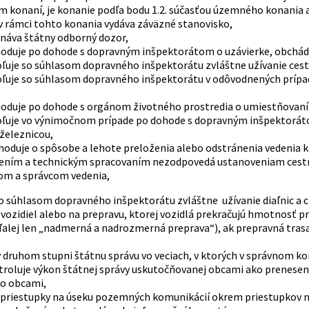
konaní, je konanie podľa bodu 1.2. súčasťou územného konania a
v rámci tohto konania vydáva záväzné stanovisko,
onáva štátny odborný dozor,
hoduje po dohode s dopravným inšpektorátom o uzávierke, obchád
oľuje so súhlasom dopravného inšpektorátu zvláštne užívanie cest
oľuje so súhlasom dopravného inšpektorátu v odôvodnených príp
hoduje po dohode s orgánom životného prostredia o umiestňovaní a
oľuje vo výnimočnom prípade po dohode s dopravným inšpektoráto
 železnicou,
zhoduje o spôsobe a lehote preloženia alebo odstránenia vedenia
ením a technickým spracovaním nezodpovedá ustanoveniam cestné
om a správcom vedenia,
so súhlasom dopravného inšpektorátu zvláštne užívanie diaľnic a
vozidiel alebo na prepravu, ktorej vozidlá prekračujú hmotnosť 
alej len „nadmerná a nadrozmerná preprava“), ak prepravná tra
v druhom stupni štátnu správu vo veciach, v ktorých v správnom k
ontroluje výkon štátnej správy uskutočňovanej obcami ako prenese
o obcami,
 priestupky na úseku pozemných komunikácií okrem priestupkov n