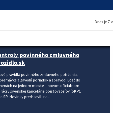
Dnes je 7.
kontroly povinného zmluvného
ozidlo.sk
nové pravidlá povinného zmluvného poistenia,
j premávke a zavedú poriadok a spravodlivosť do
zmenách na jednom mieste – novom oficiálnom
práci Slovenskej kancelárie poisťovateľov (SKP),
 SR. Novinky predstavili na...