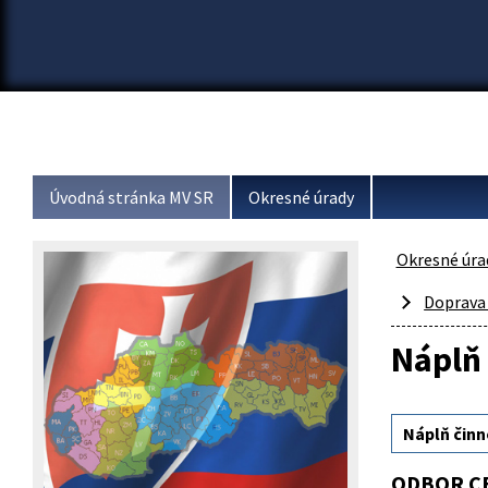
Úvodná stránka MV SR
Okresné úrady
Okresné úra
Doprava
Náplň 
Náplň činn
ODBOR C