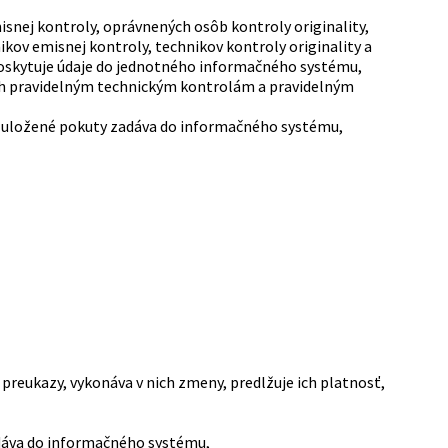
snej kontroly, oprávnených osôb kontroly originality,
ov emisnej kontroly, technikov kontroly originality a
poskytuje údaje do jednotného informačného systému,
ách pravidelným technickým kontrolám a pravidelným
,
y; uložené pokuty zadáva do informačného systému,
preukazy, vykonáva v nich zmeny, predlžuje ich platnosť,
adáva do informačného systému,