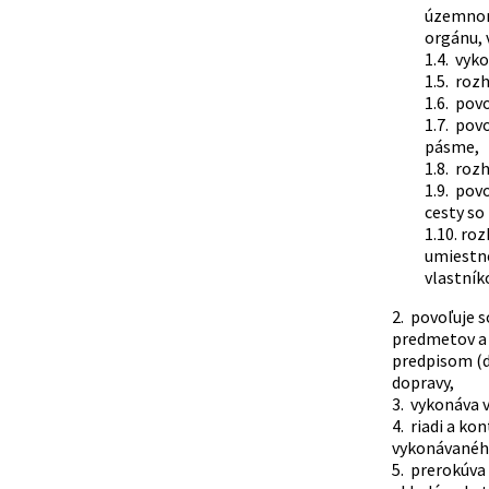
územnom 
orgánu, 
1.4. vyk
1.5. roz
1.6. pov
1.7. pov
pásme,
1.8. roz
1.9. pov
cesty so
1.10. ro
umiestn
vlastník
2. povoľuje 
predmetov a 
predpisom (ď
dopravy,
3. vykonáva 
4. riadi a k
vykonávanéh
5. prerokúva