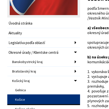
podľa Smernic
okresného ú
[Vestník Mini
Úvodná stránka
a) všeobecn
okresný úrad 
Aktuality
spolupracuje
Legislatíva podľa oblastí
okresných úr
Okresné úrady / Klientske centrá
b) na úseku
komunikáciá
Banskobystrický kraj
Bratislavský kraj
1. vykonáva 
2. vystupuje 
Košický kraj
3. rozhoduje
premávky,
Gelnica
4. povoľuje z
pozastavení 
Košice
plynových za
5. rozhoduje
Košice-okolie