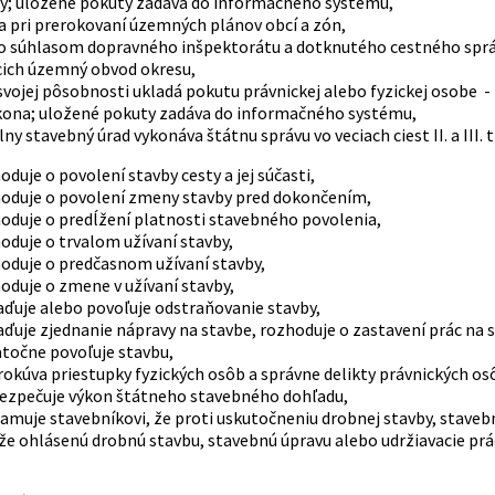
y; uložené pokuty zadáva do informačného systému,
sa pri prerokovaní územných plánov obcí a zón,
so súhlasom dopravného inšpektorátu a dotknutého cestného sprá
cich územný obvod okresu,
 svojej pôsobnosti ukladá pokutu právnickej alebo fyzickej osobe 
ona; uložené pokuty zadáva do informačného systému,
lny stavebný úrad vykonáva štátnu správu vo veciach ciest II. a III. t
oduje o povolení stavby cesty a jej súčasti,
hoduje o povolení zmeny stavby pred dokončením,
hoduje o predĺžení platnosti stavebného povolenia,
hoduje o trvalom užívaní stavby,
hoduje o predčasnom užívaní stavby,
hoduje o zmene v užívaní stavby,
iaďuje alebo povoľuje odstraňovanie stavby,
iaďuje zjednanie nápravy na stavbe, rozhoduje o zastavení prác na 
atočne povoľuje stavbu,
erokúva priestupky fyzických osôb a správne delikty právnických os
bezpečuje výkon štátneho stavebného dohľadu,
namuje stavebníkovi, že proti uskutočneniu drobnej stavby, stav
 že ohlásenú drobnú stavbu, stavebnú úpravu alebo udržiavacie p