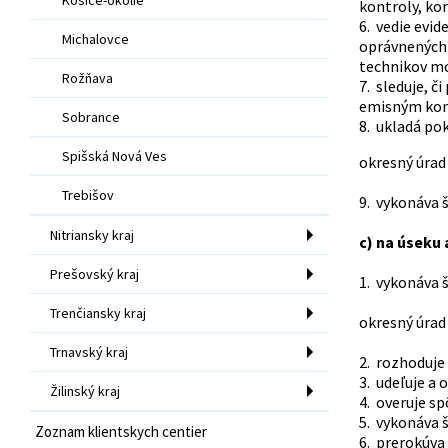
kontroly, ko
6. vedie evi
Michalovce
oprávnených 
technikov mo
Rožňava
7. sleduje, 
emisným kont
Sobrance
8. ukladá po
Spišská Nová Ves
okresný úrad 
Trebišov
9. vykonáva 
Nitriansky kraj
c) na úseku
Prešovský kraj
1. vykonáva 
Trenčiansky kraj
okresný úrad 
Trnavský kraj
2. rozhoduje 
3. udeľuje a 
Žilinský kraj
4. overuje s
5. vykonáva 
Zoznam klientskych centier
6. prerokúva