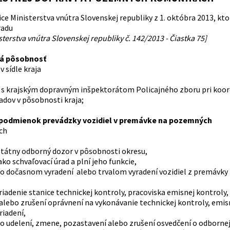
e Ministerstva vnútra Slovenskej republiky z 1. októbra 2013, kto
radu
sterstva vnútra Slovenskej republiky č. 142/2013 - Čiastka 75]
á pôsobnosť
v sídle kraja
 s krajským dopravným inšpektorátom Policajného zboru pri koor
adov v pôsobnosti kraja;
 podmienok prevádzky vozidiel v premávke na pozemných
ch
štátny odborný dozor v pôsobnosti okresu,
ako schvaľovací úrad a plní jeho funkcie,
 o dočasnom vyradení alebo trvalom vyradení vozidiel z premávk
riadenie stanice technickej kontroly, pracoviska emisnej kontroly,
alebo zrušení oprávnení na vykonávanie technickej kontroly, emis
riadení,
 o udelení, zmene, pozastavení alebo zrušení osvedčení o odbornej