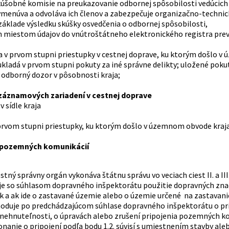
skúšobné komisie na preukazovanie odbornej spôsobilosti vedúcich
vymenúva a odvoláva ich členov a zabezpečuje organizačno-technick
základe výsledku skúšky osvedčenia o odbornej spôsobilosti,
m miestom údajov do vnútroštátneho elektronického registra pre
a v prvom stupni priestupky v cestnej doprave, ku ktorým došlo v
 ukladá v prvom stupni pokuty za iné správne delikty; uložené po
 odborný dozor v pôsobnosti kraja;
 záznamových zariadení v cestnej doprave
v sídle kraja
prvom stupni priestupky, ku ktorým došlo v územnom obvode kraj
 pozemných komunikácií
stný správny orgán vykonáva štátnu správu vo veciach ciest II. a III.
uje so súhlasom dopravného inšpektorátu použitie dopravných znač
k a ak ide o zastavané územie alebo o územie určené na zastavanie
hoduje po predchádzajúcom súhlase dopravného inšpektorátu o pri
nehnuteľnosti, o úpravách alebo zrušení pripojenia pozemných ko
konanie o pripojení podľa bodu 1.2. súvisí s umiestnením stavby a