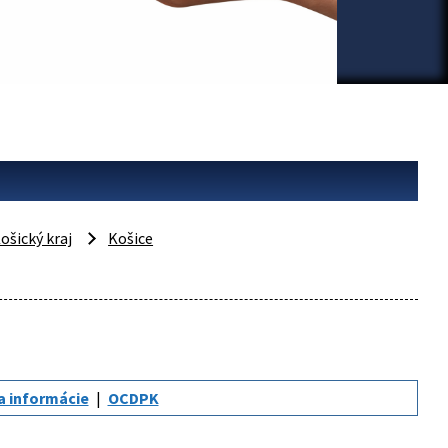
ošický kraj
Košice
a informácie
OCDPK