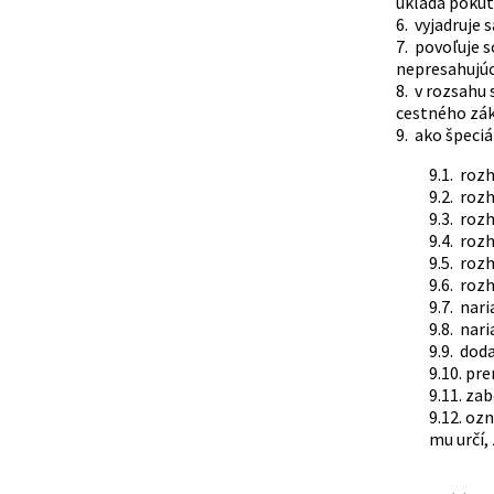
ukladá pokut
6. vyjadruje 
7. povoľuje 
nepresahujú
8. v rozsahu
cestného zák
9. ako špeciá
9.1. rozh
9.2. roz
9.3. roz
9.4. roz
9.5. roz
9.6. roz
9.7. nar
9.8. nar
9.9. dod
9.10. pr
9.11. za
9.12. oz
mu určí,