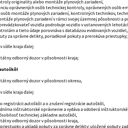
ntroly originality alebo montáže plynových zariadení,
denciu oprávnených osôb technickej kontroly, oprávnených osôb emi
osôb montáže plynových zariadení, kontrolných technikov, technik
ntáže plynových zariadení v rámci svojej územnej pôsobnosti a 
či prevádzkovateľ vozidla podrobuje vozidlo v ustanovených lehot
rolám a tieto údaje porovnáva s databázou evidovaných vozidiel
kuty za správne delikty, poriadkové pokuty a prerokúva priestupk
v sídle kraja ďalej
štátny odborný dozor v pôsobnosti kraja;
 autoškôl
štátny odborný dozor v pôsobnosti okresu,
v sídle kraja ďalej
o registrácii autoškôl a o zrušení registrácie autoškôl,
odníma inštruktorské oprávnenie a vydáva a odoberá inštruktorské 
pôsobilosť technickej základne autoškôl,
štátny odborný dozor v pôsobnosti kraja,
 priestupky a ukladá pokuty za správne delikty; uložené pokuty z