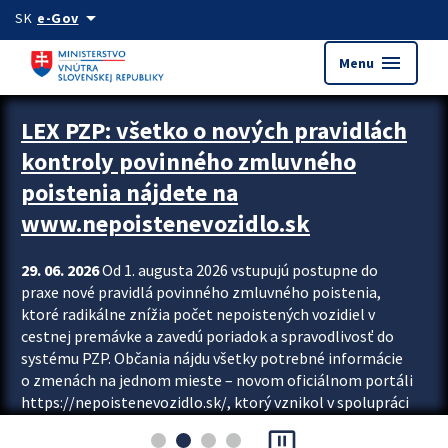
Preskocit na hlavný obsah
arrow_drop_down
SK
e-Gov
menu
Menu
Zastavit automatický posun upútavok
LEX PZP: všetko o nových pravidlách
kontroly povinného zmluvného
poistenia nájdete na
www.nepoistenevozidlo.sk
29. 06. 2026
Od 1. augusta 2026 vstupujú postupne do
praxe nové pravidlá povinného zmluvného poistenia,
ktoré radikálne znížia počet nepoistených vozidiel v
cestnej premávke a zavedú poriadok a spravodlivosť do
systému PZP. Občania nájdu všetky potrebné informácie
o zmenách na jednom mieste – novom oficiálnom portáli
https://nepoistenevozidlo.sk/, ktorý vznikol v spolupráci
Slovenskej kancelárie poisťovateľov (SKP), Slovenskej
pause_presentation
asociácie poisťovní (SLASPO) a Ministerstva vnútra SR.