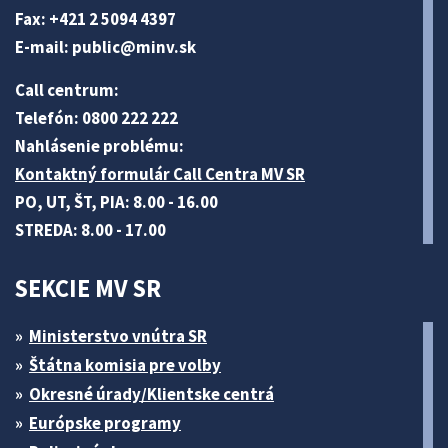
Fax: +421 2 5094 4397
E-mail:
public@minv
.sk
Call centrum:
Telefón: 0800 222 222
Nahlásenie problému:
Kontaktný formulár Call Centra MV SR
PO, UT, ŠT, PIA: 8.00 - 16.00
STREDA: 8.00 - 17.00
SEKCIE MV SR
Ministerstvo vnútra SR
Štátna komisia pre volby
Okresné úrady/Klientske centrá
Európske programy