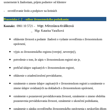
usmernenie k žiadostiam, príjem podnetov od klientov
-
osvedčovanie listín a podpisov na listinách
–odateľňa OÚ
Pracovisko č. 2
- odbor živnostenského podnikania:
Kontakt:
0961 10 5721
–
Mgr. Miroslava Králiková
_
Mgr. Katarína Varačková
ohlásenie živnosti a podanie žiadosti o vydanie osvedčenia o živnostenskom
oprávnení,
výpis zo živnostenského registra (verejný, neverejný),
potvrdenie o tom, že zápis v živnostenskom registri nie je,
prehľad údajov zapísaných v živnostenskom registri,
ohlásenie o zriadení/zrušení prevádzkarne,
oznámenie o zmene údajov zapísaných v živnostenskom registri a oznámenie o
zmene údajov uvádzaných na dokladoch o živnostenskom oprávnení,
oznámenie o pozastavení prevádzkovania živnosti, oznámenie o zmene obdobia
pozastavenia prevádzkovania živnosti, oznámenie o ukončení podnikania,
oznámenie o zániku osvedčeného živnostenského oprávnenia s neskorším dňom