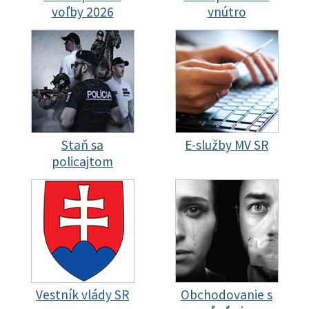
voľby 2026
vnútro
Staň sa
E-služby MV SR
policajtom
Vestník vlády SR
Obchodovanie s