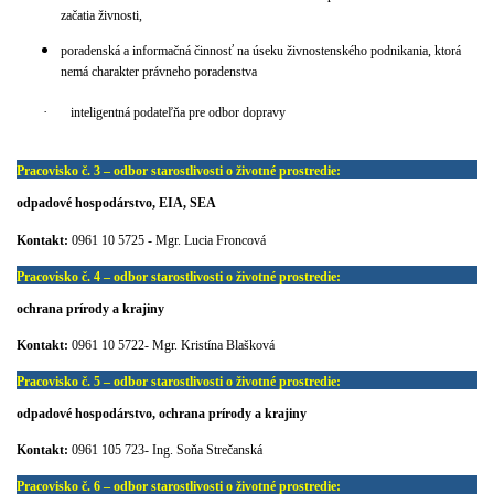
začatia živnosti,
poradenská a informačná činnosť na úseku živnostenského podnikania, ktorá
nemá charakter právneho poradenstva
·
inteligentná podateľňa pre odbor dopravy
Pracovisko č. 3 – odbor starostlivosti o životné prostredie:
odpadové hospodárstvo, EIA, SEA
Kontakt:
0961 10 5725 - Mgr. Lucia Froncová
Pracovisko č. 4 – odbor starostlivosti o životné prostredie:
ochrana prírody a krajiny
Kontakt:
0961 10 5722- Mgr. Kristína Blašková
Pracovisko č. 5 – odbor starostlivosti o životné prostredie:
odpadové hospodárstvo, ochrana prírody a krajiny
Kontakt:
0961 105 723-
Ing. Soňa Strečanská
Pracovisko č. 6 – odbor starostlivosti o životné prostredie: