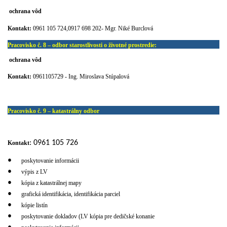
ochrana vôd
Kontakt:
0961 105 724,0917 698 202- Mgr. Niké Burclová
Pracovisko č. 8 – odbor starostlivosti o životné prostredie:
ochrana vôd
Kontakt:
0961105729 -
Ing. Miroslava Stúpalová
Pracovisko č. 9 – katastrálny odbor
: 0961 105 726
Kontakt
•
poskytovanie informácii
•
výpis z LV
•
kópia z katastrálnej mapy
•
grafická identifikácia, identifikácia parciel
•
kópie listín
•
poskytovanie dokladov (LV kópia pre dedičské konanie