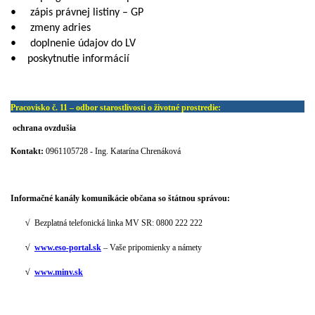
•
zápis právnej listiny – GP
•
zmeny adries
•
doplnenie údajov do LV
•
poskytnutie informácií
Pracovisko č. 11 – odbor starostlivosti o životné prostredie:
ochrana ovzdušia
Kontakt:
0961105728 - Ing. Katarína Chrenáková
Informačné kanály komunikácie občana so štátnou správou:
√
Bezplatná telefonická linka MV SR: 0800 222 222
√
www.eso-portal.sk
– Vaše pripomienky a námety
√
www.minv.sk