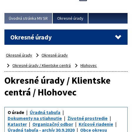
Novinky predstavili na...
Viac
Úvodná stránka MV SR
Okresné úrady
Okresné úrady
Okresné úrady
Okresné úrady
Okresné úrady / Klientske centrá
Hlohovec
Okresné úrady / Klientske
centrá / Hlohovec
O úrade
Úradná tabuľa
Dokumenty na stiahnutie
Životné prostredie
Kataster
Organizačný odbor
Krízové riadenie
Úradná tabuľa - archív 30.9.2020
Obce okresu