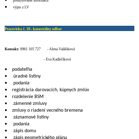
•
poskytovanie informácii
•
výpis z LV
Pracovisko č. 10– katastrálny odbor
Kontakt:
0961 105 727
- Alena Valášiková
- Eva Kadlečíková
•
podateľňa
•
úradné listiny
•
podania
•
registrácia darovacích, kúpnych zmlúv
•
rozdelenie BSM
•
zámenné zmluvy
•
zmluvy o riadení vecného bremena
•
záznamové listiny
•
podania
•
zápis domu
•
zápis geometrického plánu