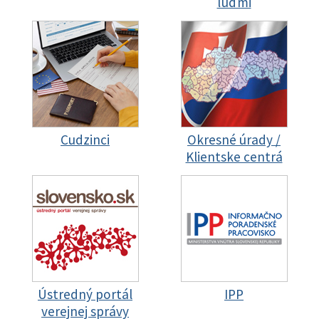
ľuďmi
Cudzinci
Okresné úrady /
Klientske centrá
Ústredný portál
IPP
verejnej správy