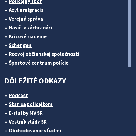
Policajný zbor
Azyl a migrácia
Verejná správa
Hasiči a záchranári
Krízové riadenie
Schengen
Rozvoj občianskej spoločnosti
Športové centrum polície
DÔLEŽITÉ ODKAZY
Podcast
Stan sa policajtom
E-služby MV SR
Vestník vlády SR
Obchodovanie s ľuďmi