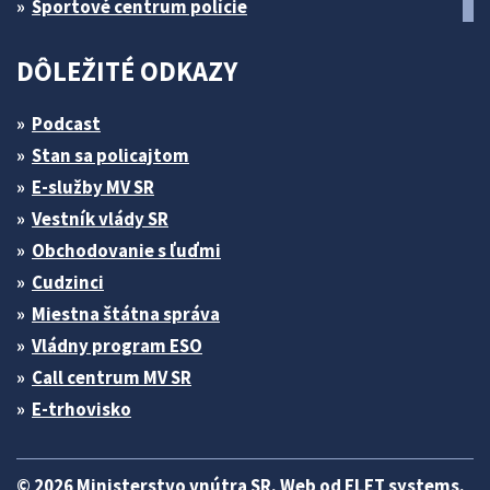
Športové centrum polície
DÔLEŽITÉ ODKAZY
Podcast
Stan sa policajtom
E-služby MV SR
Vestník vlády SR
Obchodovanie s ľuďmi
Cudzinci
Miestna štátna správa
Vládny program ESO
Call centrum MV SR
E-trhovisko
© 2026 Ministerstvo vnútra SR. Web od
ELET systems
.