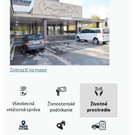
Zobraziť na mape
Všeobecná
Živnostenské
Životné
vnútorná správa
podnikanie
prostredie