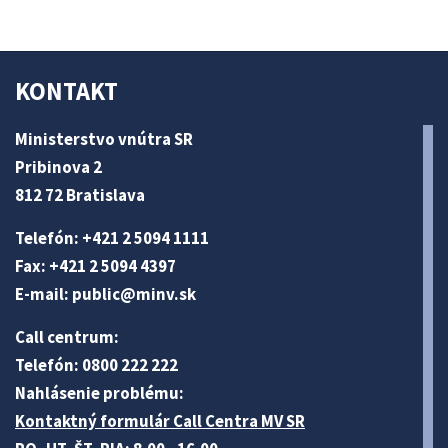
KONTAKT
Ministerstvo vnútra SR
Pribinova 2
812 72 Bratislava
Telefón: +421 2 5094 1111
Fax: +421 2 5094 4397
E-mail:
public@minv
.sk
Call centrum:
Telefón: 0800 222 222
Nahlásenie problému:
Kontaktný formulár Call Centra MV SR