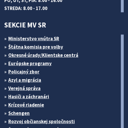
PO, UT, ŠT, PIA: 8.00 - 16.00
STREDA: 8.00 - 17.00
SEKCIE MV SR
Ministerstvo vnútra SR
Štátna komisia pre volby
Okresné úrady/Klientske centrá
Európske programy
Policajný zbor
Azyl a migrácia
Verejná správa
Hasiči a záchranári
Krízové riadenie
Schengen
Rozvoj občianskej spoločnosti