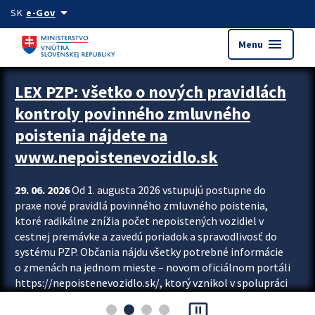
Preskocit na hlavný obsah
arrow_drop_down
SK
e-Gov
menu
Menu
Zastavit automatický posun upútavok
LEX PZP: všetko o nových pravidlách
kontroly povinného zmluvného
poistenia nájdete na
www.nepoistenevozidlo.sk
29. 06. 2026
Od 1. augusta 2026 vstupujú postupne do
praxe nové pravidlá povinného zmluvného poistenia,
ktoré radikálne znížia počet nepoistených vozidiel v
cestnej premávke a zavedú poriadok a spravodlivosť do
systému PZP. Občania nájdu všetky potrebné informácie
o zmenách na jednom mieste – novom oficiálnom portáli
https://nepoistenevozidlo.sk/, ktorý vznikol v spolupráci
Slovenskej kancelárie poisťovateľov (SKP), Slovenskej
pause_presentation
asociácie poisťovní (SLASPO) a Ministerstva vnútra SR.