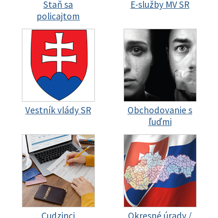
Staň sa
E-služby MV SR
policajtom
Vestník vlády SR
Obchodovanie s
ľuďmi
Cudzinci
Okresné úrady /