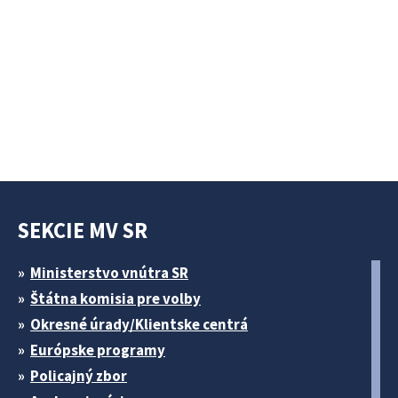
SEKCIE MV SR
Ministerstvo vnútra SR
Štátna komisia pre volby
Okresné úrady/Klientske centrá
Európske programy
Policajný zbor