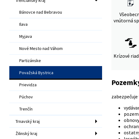
Trenčiansky kraj
Bánovce nad Bebravou
Všeobec
vnútorná sp
Ilava
Myjava
Nové Mesto nad Váhom
Krízové ria
Partizánske
Považská Bystrica
Pozemky
Prievidza
zabezpečuje 
Púchov
vydáva
Trenčín
pozemk
obnovy
Trnavský kraj
ochran
ostatný
Žilinský kraj
lesnéh