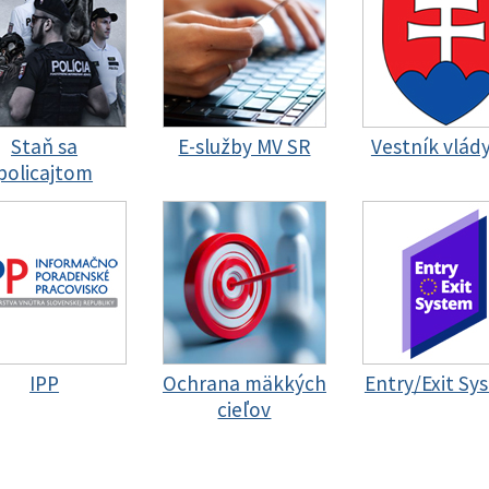
Staň sa
E-služby MV SR
Vestník vlád
policajtom
IPP
Ochrana mäkkých
Entry/Exit Sy
cieľov