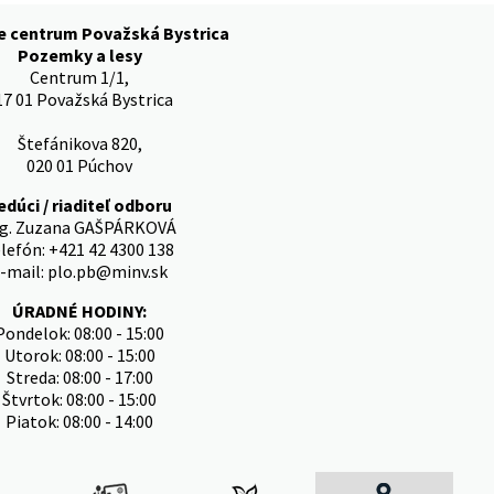
e centrum Považská Bystrica
Pozemky a lesy
Centrum 1/1,
17 01 Považská Bystrica
Štefánikova 820,
020 01 Púchov
edúci / riaditeľ odboru
ng. Zuzana GAŠPÁRKOVÁ
lefón: +421 42 4300 138
-mail: plo.pb@minv.sk
ÚRADNÉ HODINY:
Pondelok: 08:00 - 15:00
Utorok: 08:00 - 15:00
Streda: 08:00 - 17:00
Štvrtok: 08:00 - 15:00
Piatok: 08:00 - 14:00