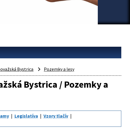
ovažská Bystrica
Pozemky a lesy
važská Bystrica / Pozemky a
namy
Legislatíva
Vzory tlačív