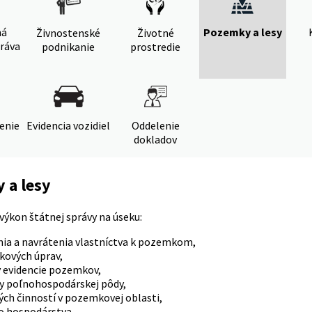
ná
Pozemky a lesy
Živnostenské
Životné
ráva
podnikanie
prostredie
denie
Evidencia vozidiel
Oddelenie
dokladov
 a lesy
výkon štátnej správy na úseku:
nia a navrátenia vlastníctva k pozemkom,
ových úprav,
 evidencie pozemkov,
y poľnohospodárskej pôdy,
ch činností v pozemkovej oblasti,
o hospodárstva,