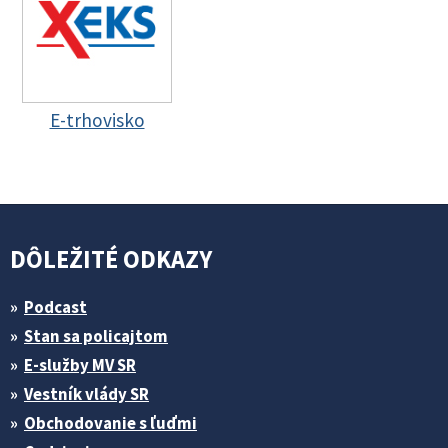
E-trhovisko
DÔLEŽITÉ ODKAZY
Podcast
Stan sa policajtom
E-služby MV SR
Vestník vlády SR
Obchodovanie s ľuďmi