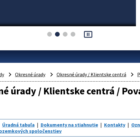
pause_presentation
dy
Okresné úrady
Okresné úrady / Klientske centrá
P
é úrady / Klientske centrá / Po
Úradná tabuľa
Dokumenty na stiahnutie
Kontakty
Oz
pozemkových spoločenstiev