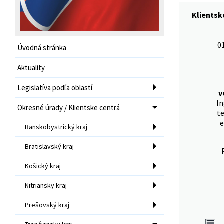
Klientsk
0
Úvodná stránka
Aktuality
Legislatíva podľa oblastí
v
I
Okresné úrady / Klientske centrá
te
e
Banskobystrický kraj
Bratislavský kraj
Košický kraj
Nitriansky kraj
Prešovský kraj