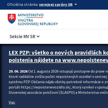
Preskocit na hlavný obsah
arrow_drop_down
verejnej správy SR
Oficiálna stránka
Sekcie MV SR
keyboard_arrow_down
Zastavit automatický posun upútavok
LEX PZP: všetko o nových pravidlách 
poistenia nájdete na www.nepoistenev
29. 06. 2026
Od 1. augusta 2026 vstupujú postupne do praxe 
ktoré radikálne znížia počet nepoistených vozidiel v cestne
systému PZP. Občania nájdu všetky potrebné informácie o 
portáli https://nepoistenevozidlo.sk/, ktorý vznikol v spolu
Slovenskej asociácie poisťovní (SLASPO) a Ministerstva vnútra
Viac