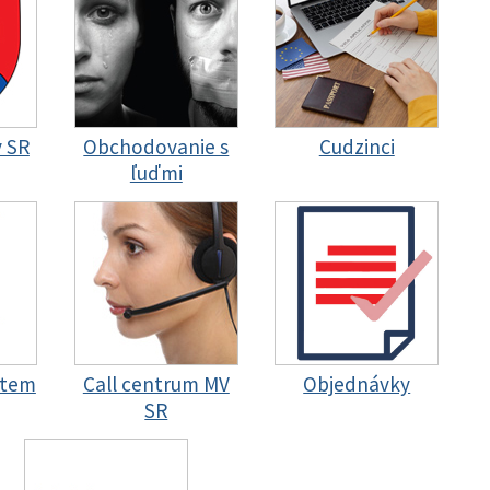
y SR
Obchodovanie s
Cudzinci
ľuďmi
stem
Call centrum MV
Objednávky
SR