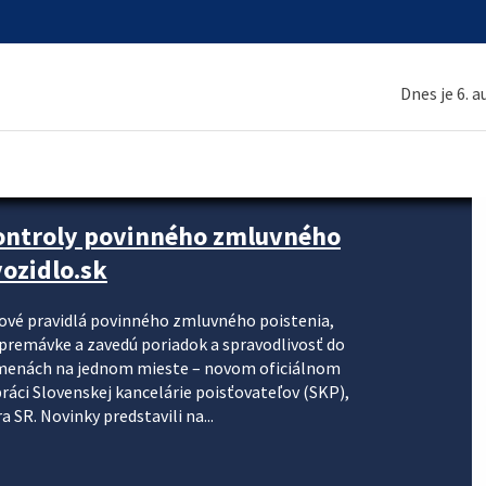
Dnes je 6. 
kontroly povinného zmluvného
ozidlo.sk
nové pravidlá povinného zmluvného poistenia,
j premávke a zavedú poriadok a spravodlivosť do
zmenách na jednom mieste – novom oficiálnom
práci Slovenskej kancelárie poisťovateľov (SKP),
 SR. Novinky predstavili na...