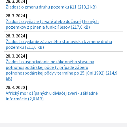
28. 3. 2024 |
Žiadosť o zmenu druhu pozemku §11 (213,2 kB)
28. 3. 2024 |
Žiadosť o vyňatie (trvalé alebo dočasné) lesných
pozemkov z plnenia funkcií lesov (217,0 kB)
28. 3. 2024 |
Žiadosť o vydanie záväzného stanoviska k zmene druhu
pozemku (211,6 kB)
28. 3. 2024 |
Žiadosť o usporiadanie nezákonného stavu na
poľnohospodárskej pôde (v prípade záberu
poľnohospodárskej pôdy v termíne po 25. júni 1992) (214,9
kB)
28. 4. 2020 |
Africký mor ošípaných u diviačej zveri - základné
informácie (2,0 MB)