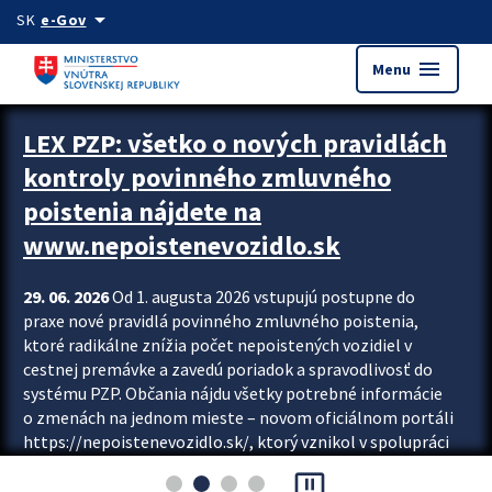
Preskocit na hlavný obsah
arrow_drop_down
SK
e-Gov
menu
Menu
Zastavit automatický posun upútavok
LEX PZP: všetko o nových pravidlách
kontroly povinného zmluvného
poistenia nájdete na
www.nepoistenevozidlo.sk
29. 06. 2026
Od 1. augusta 2026 vstupujú postupne do
praxe nové pravidlá povinného zmluvného poistenia,
ktoré radikálne znížia počet nepoistených vozidiel v
cestnej premávke a zavedú poriadok a spravodlivosť do
systému PZP. Občania nájdu všetky potrebné informácie
o zmenách na jednom mieste – novom oficiálnom portáli
https://nepoistenevozidlo.sk/, ktorý vznikol v spolupráci
Slovenskej kancelárie poisťovateľov (SKP), Slovenskej
pause_presentation
asociácie poisťovní (SLASPO) a Ministerstva vnútra SR.