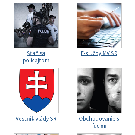
Staň sa
E-služby MV SR
policajtom
Vestník vlády SR
Obchodovanie s
ľuďmi