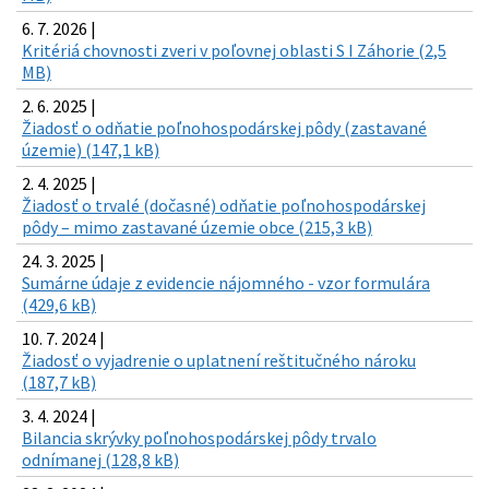
6. 7. 2026 |
Kritériá chovnosti zveri v poľovnej oblasti S I Záhorie (2,5
MB)
2. 6. 2025 |
Žiadosť o odňatie poľnohospodárskej pôdy (zastavané
územie) (147,1 kB)
2. 4. 2025 |
Žiadosť o trvalé (dočasné) odňatie poľnohospodárskej
pôdy – mimo zastavané územie obce (215,3 kB)
24. 3. 2025 |
Sumárne údaje z evidencie nájomného - vzor formulára
(429,6 kB)
10. 7. 2024 |
Žiadosť o vyjadrenie o uplatnení reštitučného nároku
(187,7 kB)
3. 4. 2024 |
Bilancia skrývky poľnohospodárskej pôdy trvalo
odnímanej (128,8 kB)