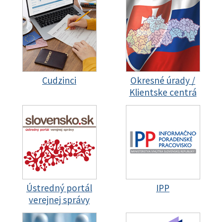
Cudzinci
Okresné úrady /
Klientske centrá
Ústredný portál
IPP
verejnej správy