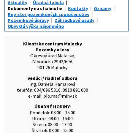
Aktuality
Úradná tabuľa
Dokumenty na stiahnutie
Kontakty
Oznamy
Register pozemkových spoločenstiev
Pozemkové úpravy
Záhradkové osady
Obvyklá výška nájomného
Klientske centrum Malacky
Pozemky a lesy
Okresný úrad Malacky,
Záhorácka 2942/60A,
901 26 Malacky
vedúci / riaditeľ odboru
Ing. Daniela Hamarová
telefón: 034/696 5310, 0910 891 000
e-mail: plo.ma@minv.sk
ÚRADNÉ HODINY:
Pondelok: 08:00 - 15:00
Utorok: 08:00 - 15:00
Streda: 08:00 - 17:00
Štvrtok: 08:00 - 15:00