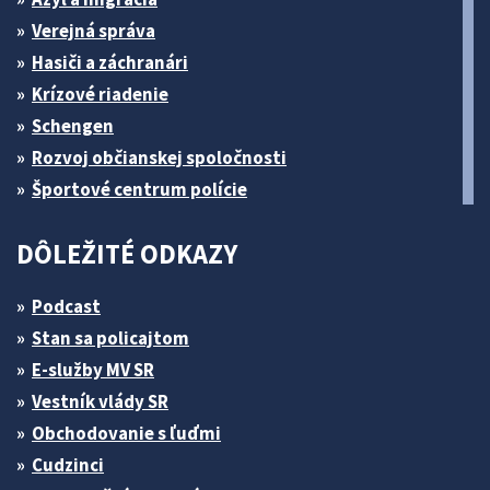
Verejná správa
Hasiči a záchranári
Krízové riadenie
Schengen
Rozvoj občianskej spoločnosti
Športové centrum polície
DÔLEŽITÉ ODKAZY
Podcast
Stan sa policajtom
E-služby MV SR
Vestník vlády SR
Obchodovanie s ľuďmi
Cudzinci