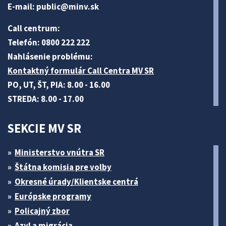
E-mail:
public@minv
.sk
Call centrum:
Telefón: 0800 222 222
Nahlásenie problému:
Kontaktný formulár Call Centra MV SR
PO, UT, ŠT, PIA: 8.00 - 16.00
STREDA: 8.00 - 17.00
SEKCIE MV SR
Ministerstvo vnútra SR
Štátna komisia pre volby
Okresné úrady/Klientske centrá
Európske programy
Policajný zbor
Azyl a migrácia