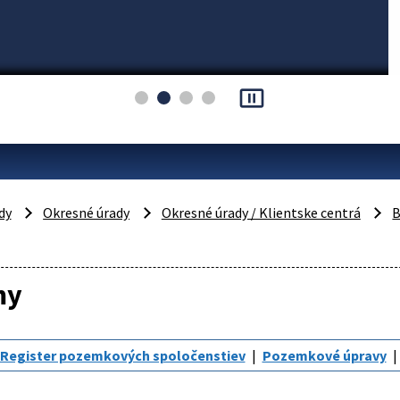
pause_presentation
dy
Okresné úrady
Okresné úrady / Klientske centrá
B
my
Register pozemkových spoločenstiev
Pozemkové úpravy