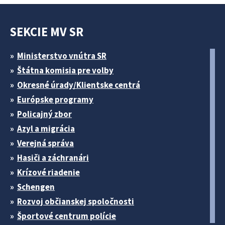
SEKCIE MV SR
Ministerstvo vnútra SR
Štátna komisia pre volby
Okresné úrady/Klientske centrá
Európske programy
Policajný zbor
Azyl a migrácia
Verejná správa
Hasiči a záchranári
Krízové riadenie
Schengen
Rozvoj občianskej spoločnosti
Športové centrum polície