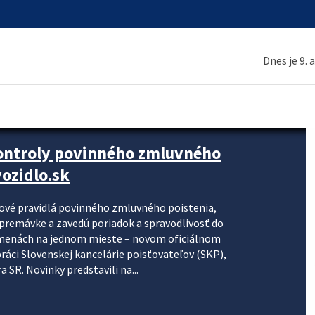
Dnes je 9. 
kontroly povinného zmluvného
ozidlo.sk
nové pravidlá povinného zmluvného poistenia,
j premávke a zavedú poriadok a spravodlivosť do
zmenách na jednom mieste – novom oficiálnom
práci Slovenskej kancelárie poisťovateľov (SKP),
 SR. Novinky predstavili na...