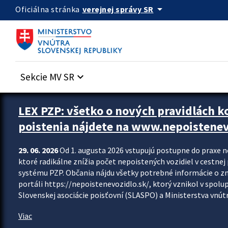
Preskocit na hlavný obsah
arrow_drop_down
verejnej správy SR
Oficiálna stránka
Sekcie MV SR
keyboard_arrow_down
Zastavit automatický posun upútavok
LEX PZP: všetko o nových pravidlách 
poistenia nájdete na www.nepoistenev
29. 06. 2026
Od 1. augusta 2026 vstupujú postupne do praxe 
ktoré radikálne znížia počet nepoistených vozidiel v cestne
systému PZP. Občania nájdu všetky potrebné informácie o 
portáli https://nepoistenevozidlo.sk/, ktorý vznikol v spolu
Slovenskej asociácie poisťovní (SLASPO) a Ministerstva vnútra
Viac