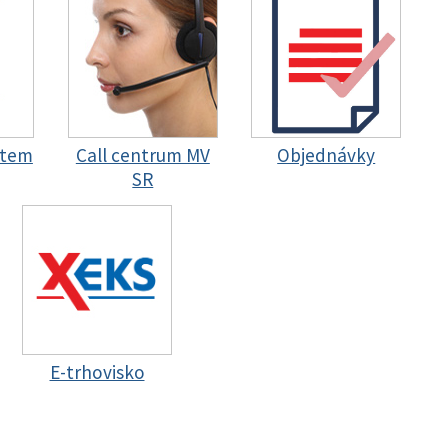
stem
Call centrum MV
Objednávky
SR
E-trhovisko