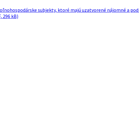
oľnohospodárske subjekty, ktoré majú uzatvorené nájomné a p
, 296 kB)