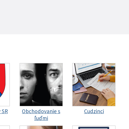
y SR
Obchodovanie s
Cudzinci
ľuďmi