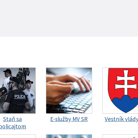
Staň sa
E-služby MV SR
Vestník vlád
policajtom