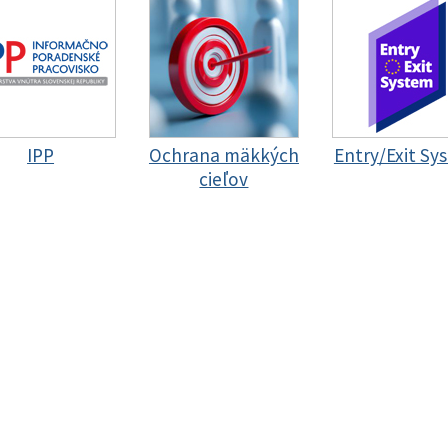
IPP
Ochrana mäkkých
Entry/Exit Sy
cieľov