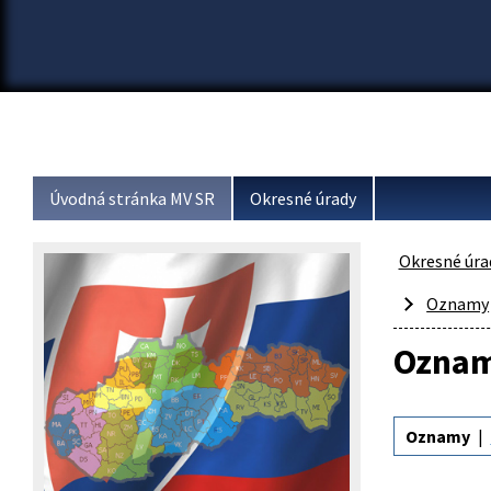
Úvodná stránka MV SR
Okresné úrady
Okresné úra
Oznamy
Ozna
Oznamy