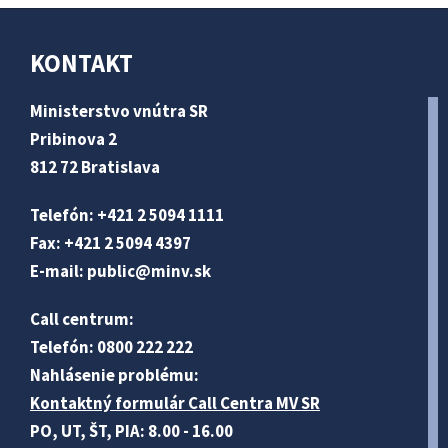
KONTAKT
Ministerstvo vnútra SR
Pribinova 2
812 72 Bratislava
Telefón: +421 2 5094 1111
Fax: +421 2 5094 4397
E-mail:
public@minv
.sk
Call centrum:
Telefón: 0800 222 222
Nahlásenie problému:
Kontaktný formulár Call Centra MV SR
PO, UT, ŠT, PIA: 8.00 - 16.00