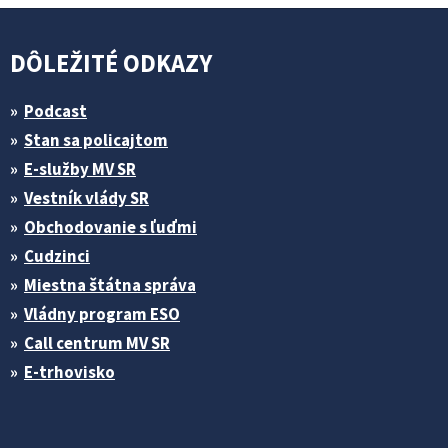
DÔLEŽITÉ ODKAZY
Podcast
Stan sa policajtom
E-služby MV SR
Vestník vlády SR
Obchodovanie s ľuďmi
Cudzinci
Miestna štátna správa
Vládny program ESO
Call centrum MV SR
E-trhovisko