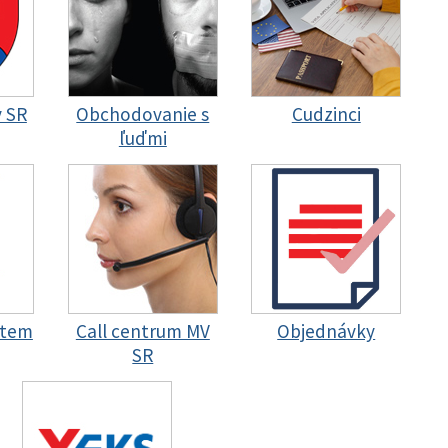
y SR
Obchodovanie s
Cudzinci
ľuďmi
stem
Call centrum MV
Objednávky
SR