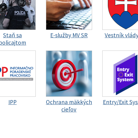
Staň sa
E-služby MV SR
Vestník vlád
policajtom
IPP
Ochrana mäkkých
Entry/Exit Sy
cieľov