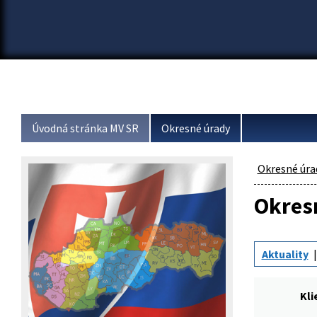
Úvodná stránka MV SR
Okresné úrady
Okresné úra
Okresn
Aktuality
Kli