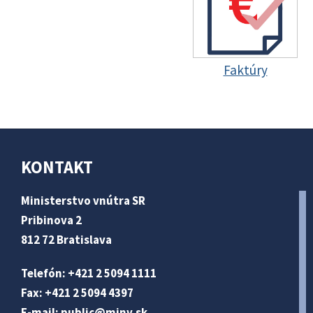
Faktúry
KONTAKT
Ministerstvo vnútra SR
Pribinova 2
812 72 Bratislava
Telefón: +421 2 5094 1111
Fax: +421 2 5094 4397
E-mail:
public@minv
.sk