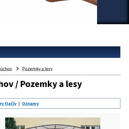
úchov
Pozemky a lesy
chov / Pozemky a lesy
y tlačív
Oznamy