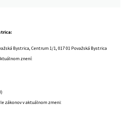
trica:
važská Bystrica, Centrum 1/1, 017 01 Považská Bystrica
aktuálnom znení:
3)
sle zákonov v aktuálnom zmeni: