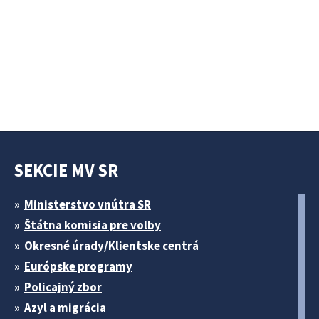
SEKCIE MV SR
Ministerstvo vnútra SR
Štátna komisia pre volby
Okresné úrady/Klientske centrá
Európske programy
Policajný zbor
Azyl a migrácia