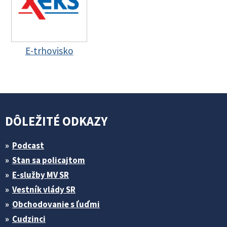
E-trhovisko
DÔLEŽITÉ ODKAZY
Podcast
Stan sa policajtom
E-služby MV SR
Vestník vlády SR
Obchodovanie s ľuďmi
Cudzinci