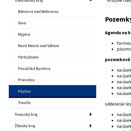
Krízové ria
Trenčiansky kraj
Bánovce nad Bebravou
Pozemky
Ilava
Agendu na k
Myjava
formou
Nové Mesto nad Váhom
písomn
Partizánske
pozemkové 
Považská Bystrica
na úse
na úse
Prievidza
na úsek
na úse
Púchov
na úsek
Trenčín
oddelenie le
na úse
Trnavský kraj
na úse
Žilinský kraj
na úse