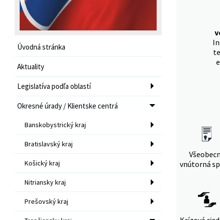
v
I
Úvodná stránka
te
e
Aktuality
Legislatíva podľa oblastí
Okresné úrady / Klientske centrá
Banskobystrický kraj
Bratislavský kraj
Všeobec
Košický kraj
vnútorná sp
Nitriansky kraj
Prešovský kraj