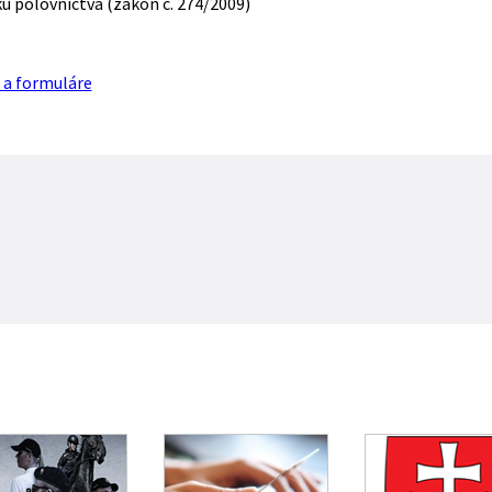
u poľovníctva (zákon č. 274/2009)
 a formuláre