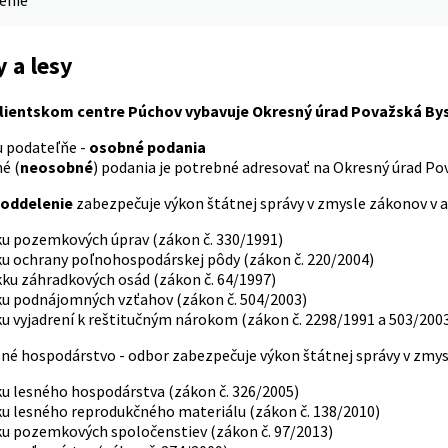
denie
 a lesy
lientskom centre Púchov vybavuje Okresný úrad Považská Bys
 podateľňe -
osobné podania
é (
neosobné
) podania je potrebné adresovať na Okresný úrad Po
oddelenie
zabezpečuje výkon štátnej správy v zmysle zákonov v 
ku pozemkových úprav (zákon č. 330/1991)
ku ochrany poľnohospodárskej pôdy (zákon č. 220/2004)
ku záhradkových osád (zákon č. 64/1997)
ku podnájomných vzťahov (zákon č. 504/2003)
u vyjadrení k reštitučným nárokom (zákon č. 2298/1991 a 503/200
sné hospodárstvo - odbor zabezpečuje výkon štátnej správy v zmy
ku lesného hospodárstva (zákon č. 326/2005)
ku lesného reprodukčného materiálu (zákon č. 138/2010)
ku pozemkových spoločenstiev (zákon č. 97/2013)