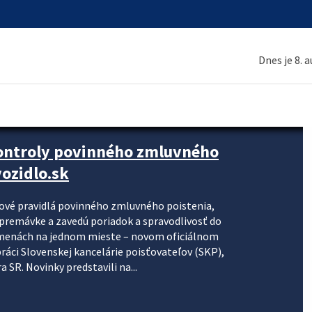
Dnes je 8. 
kontroly povinného zmluvného
ozidlo.sk
nové pravidlá povinného zmluvného poistenia,
j premávke a zavedú poriadok a spravodlivosť do
zmenách na jednom mieste – novom oficiálnom
práci Slovenskej kancelárie poisťovateľov (SKP),
 SR. Novinky predstavili na...