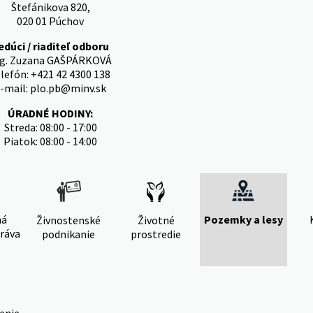
Štefánikova 820,
020 01 Púchov
edúci / riaditeľ odboru
ng. Zuzana GAŠPÁRKOVÁ
lefón: +421 42 4300 138
-mail: plo.pb@minv.sk
ÚRADNÉ HODINY:
Streda: 08:00 - 17:00
Piatok: 08:00 - 14:00
ná
Pozemky a lesy
Živnostenské
Životné
ráva
podnikanie
prostredie