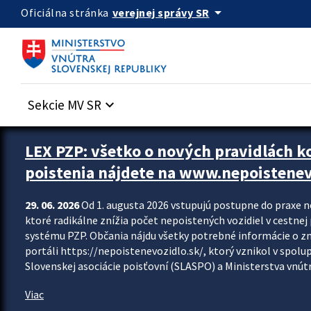
Preskocit na hlavný obsah
arrow_drop_down
verejnej správy SR
Oficiálna stránka
Sekcie MV SR
keyboard_arrow_down
Zastavit automatický posun upútavok
LEX PZP: všetko o nových pravidlách 
poistenia nájdete na www.nepoistenev
29. 06. 2026
Od 1. augusta 2026 vstupujú postupne do praxe 
ktoré radikálne znížia počet nepoistených vozidiel v cestne
systému PZP. Občania nájdu všetky potrebné informácie o 
portáli https://nepoistenevozidlo.sk/, ktorý vznikol v spolu
Slovenskej asociácie poisťovní (SLASPO) a Ministerstva vnútra
Viac