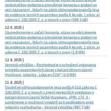
nedostatkov podania a prerušenie konania o podaní vo
veci nazvanom „Návrh na zápis obhospodarovateľa lesa
do evidencie lesných pozemkov podľa § 4a ods. 1 písm. a)
zákona č. 326/2005 Z. z. o lesoch v znen (599,3 kB)
12. 6. 2025 |
Upovedomenie o začatí konania, výzva na odstránenie
nedostatkov podania a prerušenie konania o podaní vo
veci nazvanom „Návrh na zápis obhospodarovateľa lesa
do evidencie lesných pozemkov podľa § 4a ods. 1 písm. a)
zákona č. 326/2005 Z. z. o lesoch v znen (1,8 MB)
12. 6. 2025 |
Verejná vyhláška – Rozhodnutie o schválení vykonania
projektu pozemkových úprav v katastrálnom území
Hosťovce, lokalita „Lúka pri ČOV“ (2,9 MB)
11. 6. 2025 |
Osobitné obhospodarovanie lesa podľa § 51d zákona č.
326/2005 Z. z. o lesoch v znení neskorších predpisov v
katastrálnom území Veľké Vozokany, JPRL 173_0 -
oznámenie o možnosti vyjadriť sa k podkladom pred
vydaním rozhodnutia – Verejná vyhláška (987,7 kB)