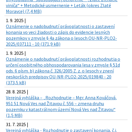
viniča“ + Metodické usmernenie + Leták (okres Zlaté
Moravce) (7,4 MB)
1. 9. 2025 |
Oznámenie o nadobudnutí právoplatnosti o zastavení
konania vo veci žiadosti o zápis do evidencie lesných
pozemkov v zmysle § 4a zákona o lesoch OU-NR-PLO2-
2025/037111 - 10 (371,9 kB)
1. 9. 2025 |
Oznámenie o nadobudnutí právoplatnosti rozhodnutia o
určení osobitného obhospodarovania lesa v zmysle § 51d
ods. 6 písm. b) zákona č. 326/2005 Z. z. o lesoch v znení
neskorších predpisov OU-NR-PLO2-2025/019840 - 20
(373,5 kB)
28. 8. 2025 |
Verejná vyhláška – „Rozhodnutie – Mgr. Anna Kováčová,
951 51 Nová Ves nad Žitavou č. 556 – zmena druhu
pozemku v katastrálnom území Nová Ves nad Žitavou“
(1,5 MB)
31. 7. 2025 |
Verejná vyhláška - Rozhodnutie o zastavení konania, č.j.