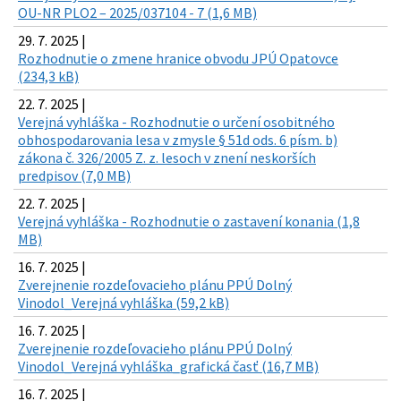
OU-NR PLO2 – 2025/037104 - 7 (1,6 MB)
29. 7. 2025 |
Rozhodnutie o zmene hranice obvodu JPÚ Opatovce
(234,3 kB)
22. 7. 2025 |
Verejná vyhláška - Rozhodnutie o určení osobitného
obhospodarovania lesa v zmysle § 51d ods. 6 písm. b)
zákona č. 326/2005 Z. z. lesoch v znení neskorších
predpisov (7,0 MB)
22. 7. 2025 |
Verejná vyhláška - Rozhodnutie o zastavení konania (1,8
MB)
16. 7. 2025 |
Zverejnenie rozdeľovacieho plánu PPÚ Dolný
Vinodol_Verejná vyhláška (59,2 kB)
16. 7. 2025 |
Zverejnenie rozdeľovacieho plánu PPÚ Dolný
Vinodol_Verejná vyhláška_grafická časť (16,7 MB)
16. 7. 2025 |