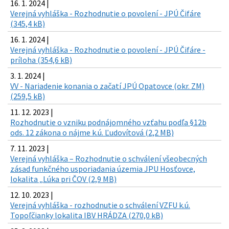
16. 1. 2024 |
Verejná vyhláška - Rozhodnutie o povolení - JPÚ Čifáre
(345,4 kB)
16. 1. 2024 |
Verejná vyhláška - Rozhodnutie o povolení - JPÚ Čifáre -
príloha (354,6 kB)
3. 1. 2024 |
VV - Nariadenie konania o začatí JPÚ Opatovce (okr. ZM)
(259,5 kB)
11. 12. 2023 |
Rozhodnutie o vzniku podnájomného vzťahu podľa §12b
ods. 12 zákona o nájme k.ú. Ľudovítová (2,2 MB)
7. 11. 2023 |
Verejná vyhláška – Rozhodnutie o schválení všeobecných
zásad funkčného usporiadania územia JPU Hosťovce,
lokalita „Lúka pri ČOV (2,9 MB)
12. 10. 2023 |
Verejná vyhláška - rozhodnutie o schválení VZFU k.ú.
Topoľčianky lokalita IBV HRÁDZA (270,0 kB)