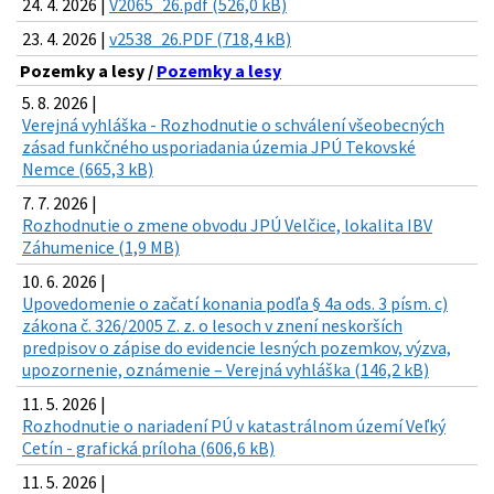
24. 4. 2026 |
V2065_26.pdf (526,0 kB)
23. 4. 2026 |
v2538_26.PDF (718,4 kB)
Pozemky a lesy /
Pozemky a lesy
5. 8. 2026 |
Verejná vyhláška - Rozhodnutie o schválení všeobecných
zásad funkčného usporiadania územia JPÚ Tekovské
Nemce (665,3 kB)
7. 7. 2026 |
Rozhodnutie o zmene obvodu JPÚ Velčice, lokalita IBV
Záhumenice (1,9 MB)
10. 6. 2026 |
Upovedomenie o začatí konania podľa § 4a ods. 3 písm. c)
zákona č. 326/2005 Z. z. o lesoch v znení neskorších
predpisov o zápise do evidencie lesných pozemkov, výzva,
upozornenie, oznámenie – Verejná vyhláška (146,2 kB)
11. 5. 2026 |
Rozhodnutie o nariadení PÚ v katastrálnom území Veľký
Cetín - grafická príloha (606,6 kB)
11. 5. 2026 |