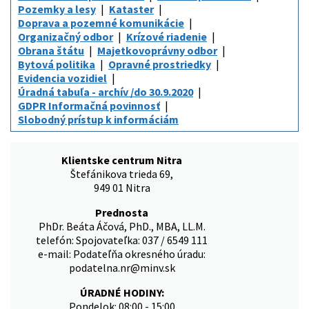
Pozemky a lesy
Kataster
Doprava a pozemné komunikácie
Organizačný odbor
Krízové riadenie
Obrana štátu
Majetkovoprávny odbor
Bytová politika
Opravné prostriedky
Evidencia vozidiel
Úradná tabuľa - archív /do 30.9.2020
GDPR Informačná povinnosť
Slobodný prístup k informáciám
Klientske centrum Nitra
Štefánikova trieda 69,
949 01 Nitra
Prednosta
PhDr. Beáta Áčová, PhD., MBA, LL.M.
telefón: Spojovateľka: 037 / 6549 111
e-mail: Podateľňa okresného úradu:
podatelna.nr@minv.sk
ÚRADNÉ HODINY:
Pondelok: 08:00 - 15:00