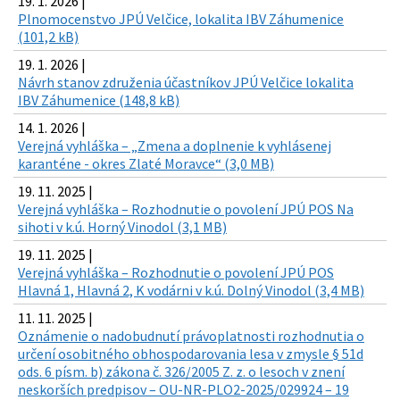
19. 1. 2026 |
Plnomocenstvo JPÚ Velčice, lokalita IBV Záhumenice
(101,2 kB)
19. 1. 2026 |
Návrh stanov združenia účastníkov JPÚ Velčice lokalita
IBV Záhumenice (148,8 kB)
14. 1. 2026 |
Verejná vyhláška – „Zmena a doplnenie k vyhlásenej
karanténe - okres Zlaté Moravce“ (3,0 MB)
19. 11. 2025 |
Verejná vyhláška – Rozhodnutie o povolení JPÚ POS Na
sihoti v k.ú. Horný Vinodol (3,1 MB)
19. 11. 2025 |
Verejná vyhláška – Rozhodnutie o povolení JPÚ POS
Hlavná 1, Hlavná 2, K vodárni v k.ú. Dolný Vinodol (3,4 MB)
11. 11. 2025 |
Oznámenie o nadobudnutí právoplatnosti rozhodnutia o
určení osobitného obhospodarovania lesa v zmysle § 51d
ods. 6 písm. b) zákona č. 326/2005 Z. z. o lesoch v znení
neskorších predpisov – OU-NR-PLO2-2025/029924 – 19