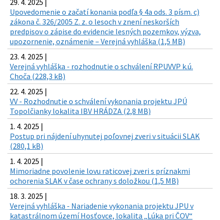
29. 4. 2025 |
Upovedomenie o začatí konania podľa § 4a ods. 3 písm. c)
zákona č. 326/2005 Z. z. o lesoch v znení neskorších
predpisov o zápise do evidencie lesných pozemkov, výzva,
upozornenie, oznámenie – Verejná vyhláška (1,5 MB)
23. 4. 2025 |
Verejná vyhláška - rozhodnutie o schválení RPUVVP k.ú.
Choča (228,3 kB)
22. 4. 2025 |
VV - Rozhodnutie o schválení vykonania projektu JPÚ
Topolčianky lokalita IBV HRÁDZA (2,8 MB)
1. 4. 2025 |
Postup pri nájdení uhynutej poľovnej zveri v situácii SLAK
(280,1 kB)
1. 4. 2025 |
Mimoriadne povolenie lovu raticovej zveri s príznakmi
ochorenia SLAK v čase ochrany s doložkou (1,5 MB)
18. 3. 2025 |
Verejná vyhláška - Nariadenie vykonania projektu JPU v
katastrálnom území Hosťovce, lokalita „Lúka pri ČOV“