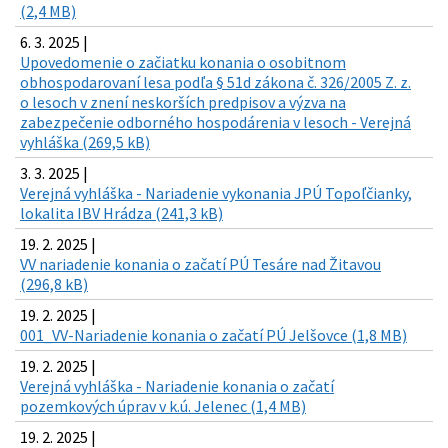
(2,4 MB)
6. 3. 2025 |
Upovedomenie o začiatku konania o osobitnom
obhospodarovaní lesa podľa § 51d zákona č. 326/2005 Z. z.
o lesoch v znení neskorších predpisov a výzva na
zabezpečenie odborného hospodárenia v lesoch - Verejná
vyhláška (269,5 kB)
3. 3. 2025 |
Verejná vyhláška - Nariadenie vykonania JPÚ Topoľčianky,
lokalita IBV Hrádza (241,3 kB)
19. 2. 2025 |
VV nariadenie konania o začatí PÚ Tesáre nad Žitavou
(296,8 kB)
19. 2. 2025 |
001_VV-Nariadenie konania o začatí PÚ Jelšovce (1,8 MB)
19. 2. 2025 |
Verejná vyhláška - Nariadenie konania o začatí
pozemkových úprav v k.ú. Jelenec (1,4 MB)
19. 2. 2025 |