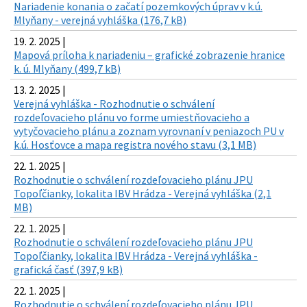
Nariadenie konania o začatí pozemkových úprav v k.ú.
Mlyňany - verejná vyhláška (176,7 kB)
19. 2. 2025 |
Mapová príloha k nariadeniu – grafické zobrazenie hranice
k. ú. Mlyňany (499,7 kB)
13. 2. 2025 |
Verejná vyhláška - Rozhodnutie o schválení
rozdeľovacieho plánu vo forme umiestňovacieho a
vytyčovacieho plánu a zoznam vyrovnaní v peniazoch PU v
k.ú. Hosťovce a mapa registra nového stavu (3,1 MB)
22. 1. 2025 |
Rozhodnutie o schválení rozdeľovacieho plánu JPU
Topoľčianky, lokalita IBV Hrádza - Verejná vyhláška (2,1
MB)
22. 1. 2025 |
Rozhodnutie o schválení rozdeľovacieho plánu JPU
Topoľčianky, lokalita IBV Hrádza - Verejná vyhláška -
grafická časť (397,9 kB)
22. 1. 2025 |
Rozhodnutie o schválení rozdeľovacieho plánu JPU