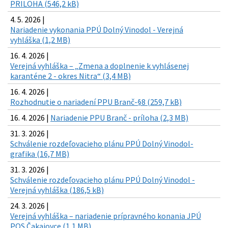
PRILOHA (546,2 kB)
4. 5. 2026 |
Nariadenie vykonania PPÚ Dolný Vinodol - Verejná
vyhláška (1,2 MB)
16. 4. 2026 |
Verejná vyhláška – „Zmena a doplnenie k vyhlásenej
karanténe 2 - okres Nitra“ (3,4 MB)
16. 4. 2026 |
Rozhodnutie o nariadení PPU Branč-§8 (259,7 kB)
16. 4. 2026 |
Nariadenie PPU Branč - príloha (2,3 MB)
31. 3. 2026 |
Schválenie rozdeľovacieho plánu PPÚ Dolný Vinodol-
grafika (16,7 MB)
31. 3. 2026 |
Schválenie rozdeľovacieho plánu PPÚ Dolný Vinodol -
Verejná vyhláška (186,5 kB)
24. 3. 2026 |
Verejná vyhláška – nariadenie prípravného konania JPÚ
POS Čakajovce (1,1 MB)