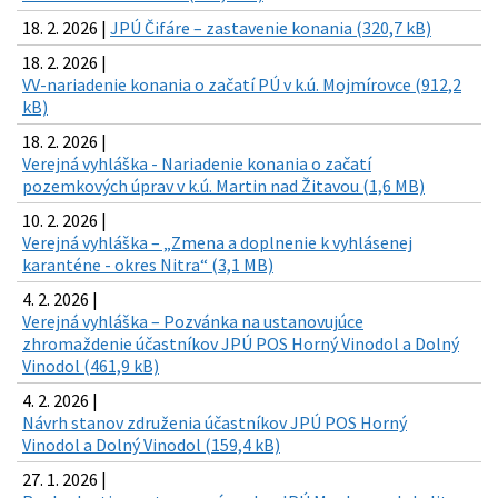
18. 2. 2026 |
JPÚ Čifáre – zastavenie konania (320,7 kB)
18. 2. 2026 |
VV-nariadenie konania o začatí PÚ v k.ú. Mojmírovce (912,2
kB)
18. 2. 2026 |
Verejná vyhláška - Nariadenie konania o začatí
pozemkových úprav v k.ú. Martin nad Žitavou (1,6 MB)
10. 2. 2026 |
Verejná vyhláška – „Zmena a doplnenie k vyhlásenej
karanténe - okres Nitra“ (3,1 MB)
4. 2. 2026 |
Verejná vyhláška – Pozvánka na ustanovujúce
zhromaždenie účastníkov JPÚ POS Horný Vinodol a Dolný
Vinodol (461,9 kB)
4. 2. 2026 |
Návrh stanov združenia účastníkov JPÚ POS Horný
Vinodol a Dolný Vinodol (159,4 kB)
27. 1. 2026 |