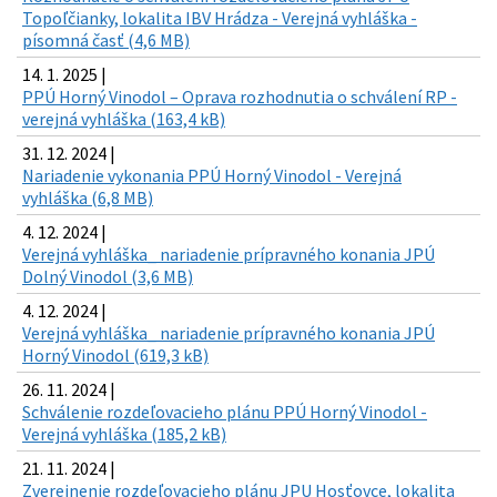
Topoľčianky, lokalita IBV Hrádza - Verejná vyhláška -
písomná časť (4,6 MB)
14. 1. 2025 |
PPÚ Horný Vinodol – Oprava rozhodnutia o schválení RP -
verejná vyhláška (163,4 kB)
31. 12. 2024 |
Nariadenie vykonania PPÚ Horný Vinodol - Verejná
vyhláška (6,8 MB)
4. 12. 2024 |
Verejná vyhláška_ nariadenie prípravného konania JPÚ
Dolný Vinodol (3,6 MB)
4. 12. 2024 |
Verejná vyhláška_ nariadenie prípravného konania JPÚ
Horný Vinodol (619,3 kB)
26. 11. 2024 |
Schválenie rozdeľovacieho plánu PPÚ Horný Vinodol -
Verejná vyhláška (185,2 kB)
21. 11. 2024 |
Zverejnenie rozdeľovacieho plánu JPU Hosťovce, lokalita