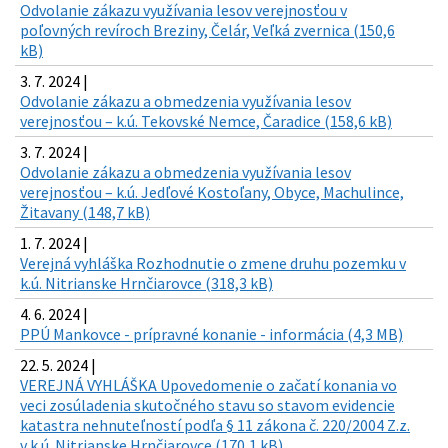
Odvolanie zákazu využívania lesov verejnosťou v
poľovných revíroch Breziny, Čelár, Veľká zvernica (150,6
kB)
3. 7. 2024 |
Odvolanie zákazu a obmedzenia využívania lesov
verejnosťou – k.ú. Tekovské Nemce, Čaradice (158,6 kB)
3. 7. 2024 |
Odvolanie zákazu a obmedzenia využívania lesov
verejnosťou – k.ú. Jedľové Kostoľany, Obyce, Machulince,
Žitavany (148,7 kB)
1. 7. 2024 |
Verejná vyhláška Rozhodnutie o zmene druhu pozemku v
k.ú. Nitrianske Hrnčiarovce (318,3 kB)
4. 6. 2024 |
PPÚ Mankovce - prípravné konanie - informácia (4,3 MB)
22. 5. 2024 |
VEREJNÁ VYHLÁŠKA Upovedomenie o začatí konania vo
veci zosúladenia skutočného stavu so stavom evidencie
katastra nehnuteľností podľa § 11 zákona č. 220/2004 Z.z.
v k.ú. Nitrianske Hrnčiarovce (170,1 kB)