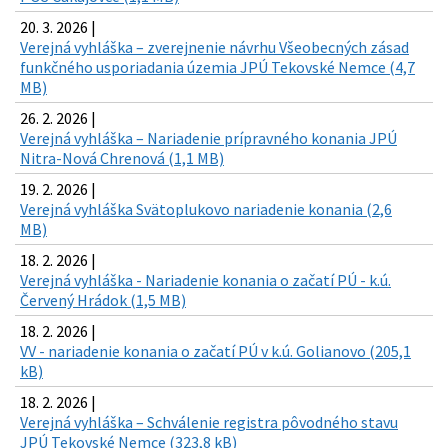
20. 3. 2026 |
Verejná vyhláška – zverejnenie návrhu Všeobecných zásad
funkčného usporiadania územia JPÚ Tekovské Nemce (4,7
MB)
26. 2. 2026 |
Verejná vyhláška – Nariadenie prípravného konania JPÚ
Nitra-Nová Chrenová (1,1 MB)
19. 2. 2026 |
Verejná vyhláška Svätoplukovo nariadenie konania (2,6
MB)
18. 2. 2026 |
Verejná vyhláška - Nariadenie konania o začatí PÚ - k.ú.
Červený Hrádok (1,5 MB)
18. 2. 2026 |
VV - nariadenie konania o začatí PÚ v k.ú. Golianovo (205,1
kB)
18. 2. 2026 |
Verejná vyhláška – Schválenie registra pôvodného stavu
JPÚ Tekovské Nemce (323,8 kB)