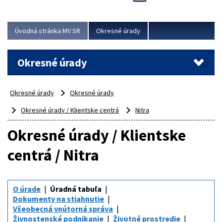
Novinky predstavili na...
Viac
Úvodná stránka MV SR
Okresné úrady
Okresné úrady
Okresné úrady
Okresné úrady
Okresné úrady / Klientske centrá
Nitra
Okresné úrady / Klientske
centrá / Nitra
O úrade
Úradná tabuľa
Dokumenty na stiahnutie
Všeobecná vnútorná správa
Živnostenské podnikanie
Životné prostredie