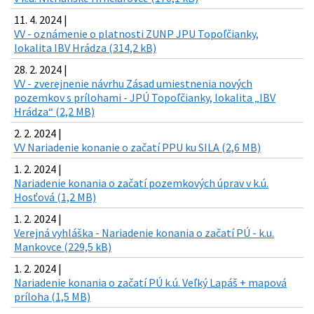
11. 4. 2024 |
VV - oznámenie o platnosti ZUNP JPU Topoľčianky,
lokalita IBV Hrádza (314,2 kB)
28. 2. 2024 |
VV - zverejnenie návrhu Zásad umiestnenia nových
pozemkov s prílohami - JPÚ Topoľčianky, lokalita „IBV
Hrádza“ (2,2 MB)
2. 2. 2024 |
VV Nariadenie konanie o začatí PPU ku SILA (2,6 MB)
1. 2. 2024 |
Nariadenie konania o začatí pozemkových úprav v k.ú.
Hosťová (1,2 MB)
1. 2. 2024 |
Verejná vyhláška - Nariadenie konania o začatí PÚ - k.u.
Mankovce (229,5 kB)
1. 2. 2024 |
Nariadenie konania o začatí PÚ k.ú. Veľký Lapáš + mapová
príloha (1,5 MB)