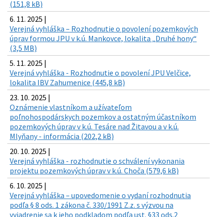
(151,8 kB)
6. 11. 2025 |
Verejná vyhláška – Rozhodnutie o povolení pozemkových
úprav formou JPU v k.ú. Mankovce, lokalita „Druhé hony“
(3,5 MB)
5. 11. 2025 |
Verejná vyhláška - Rozhodnutie o povolení JPU Velčice,
lokalita IBV Zahumenice (445,8 kB)
23. 10. 2025 |
Oznámenie vlastníkom a užívateľom
poľnohospodárskych pozemkov a ostatným účastníkom
pozemkových úprav v k.ú. Tesáre nad Žitavou a v k.ú.
Mlyňany - informácia (202,2 kB)
20. 10. 2025 |
Verejná vyhláška - rozhodnutie o schválení vykonania
projektu pozemkových úprav v k.ú. Choča (579,6 kB)
6. 10. 2025 |
Verejná vyhláška – upovedomenie o vydaní rozhodnutia
podľa § 8 ods. 1 zákona č. 330/1991 Z.z. s výzvou na
vyjadrenie sa k jeho podkladom podľa ust. §33 ods.2