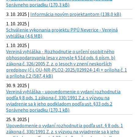
Správneho poriadku (170,3 kB)
3. 10. 2025 |
Informácia novým projektantom (138,0 kB)
1. 10. 2025 |
Schválenie vykonania projektu PPÚ Neverice - Verejná
vyhláška (4,6 MB)
1. 10. 2025 |
Verejná vyhláška - Rozhodnutie o určení osobitného
obhospodarovania lesa v zmysle § 51d ods. 6 písm. b)
zákona č. 326/2005 Z. z. o lesoch v znení neskorších
predpisov (č.j. OU-NR-PLO2-2025/029924-14) + príloha č. 1
a príloha č.2 (587,4 kB)
30. 9. 2025 |
Verejná vyhláška – upovedomenie o vydaní rozhodnutia
podľa § 8 ods. 1 zákona č. 330/1991 Z.z. s výzvou na
vyjadrenie sa k jeho podkladom podľa ust. §33 ods.2
Správneho poriadku (170,1 kB)
25. 9. 2025 |
Upovedomenie o vydaní rozhodnutia podľa ust. § 8 ods. 1
zákona č. 330/1991 Z. z. s výzvou na vyjadrenie sa k jeho