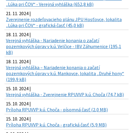
„Lúka pri ČOV“ - Verejná vyhláška (652,8 kB)
21. 11. 2024 |
Zverejnenie rozdeľovacieho plánu JPU Hosťovce, lokalita
„Lúka pri ČOV“ - grafická časť (45,0 kB)
18. 11. 2024 |
Verejná vyhláška - Nariadenie konania o začatí
pozemkových úprav v k.ú. Velčice - IBV Záhumenice (195,1
kB)
18. 11. 2024 |
Verejná vyhláška – Nariadenie konania o začatí
pozemkových úprav v k.ú. Mankovce, lokalita „Druhé hony“
(199,9 kB)
15. 10. 2024 |
Verejná vyhláška - Zverejnenie RPUVVP k.ú. Choča (74,7 kB)
15. 10. 2024 |
Príloha RPUVVP k.ú. Choča - písomná časť (2,0 MB)
15. 10. 2024 |
Príloha RPUVVP k.ú. Choča - grafická časť (5,9 MB)