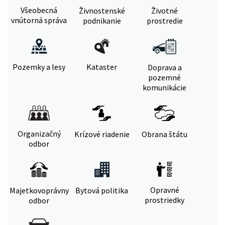
Všeobecná
Živnostenské
Životné
vnútorná správa
podnikanie
prostredie
Pozemky a lesy
Kataster
Doprava a
pozemné
komunikácie
Organizačný
Krízové riadenie
Obrana štátu
odbor
Opravné
Majetkovoprávny
Bytová politika
prostriedky
odbor