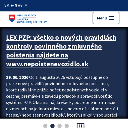
Preskocit na hlavný obsah
arrow_drop_down
SK
e-Gov
menu
Menu
Zastavit automatický posun upútavok
LEX PZP: všetko o nových pravidlách
kontroly povinného zmluvného
poistenia nájdete na
www.nepoistenevozidlo.sk
29. 06. 2026
Od 1. augusta 2026 vstupujú postupne do
praxe nové pravidlá povinného zmluvného poistenia,
ktoré radikálne znížia počet nepoistených vozidiel v
cestnej premávke a zavedú poriadok a spravodlivosť do
systému PZP. Občania nájdu všetky potrebné informácie
o zmenách na jednom mieste – novom oficiálnom portáli
https://nepoistenevozidlo.sk/, ktorý vznikol v spolupráci
Slovenskej kancelárie poisťovateľov (SKP), Slovenskej
pause_presentation
asociácie poisťovní (SLASPO) a Ministerstva vnútra SR.