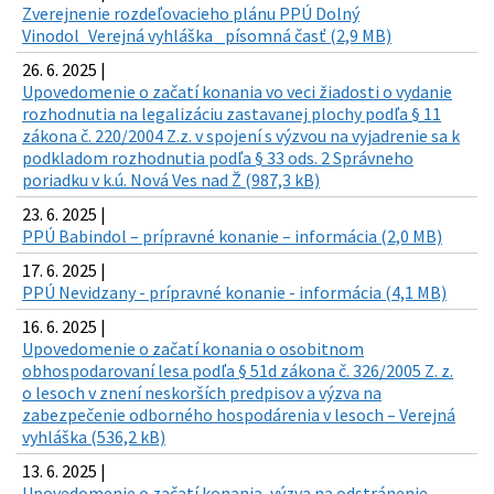
Zverejnenie rozdeľovacieho plánu PPÚ Dolný
Vinodol_Verejná vyhláška _písomná časť (2,9 MB)
26. 6. 2025 |
Upovedomenie o začatí konania vo veci žiadosti o vydanie
rozhodnutia na legalizáciu zastavanej plochy podľa § 11
zákona č. 220/2004 Z.z. v spojení s výzvou na vyjadrenie sa k
podkladom rozhodnutia podľa § 33 ods. 2 Správneho
poriadku v k.ú. Nová Ves nad Ž (987,3 kB)
23. 6. 2025 |
PPÚ Babindol – prípravné konanie – informácia (2,0 MB)
17. 6. 2025 |
PPÚ Nevidzany - prípravné konanie - informácia (4,1 MB)
16. 6. 2025 |
Upovedomenie o začatí konania o osobitnom
obhospodarovaní lesa podľa § 51d zákona č. 326/2005 Z. z.
o lesoch v znení neskorších predpisov a výzva na
zabezpečenie odborného hospodárenia v lesoch – Verejná
vyhláška (536,2 kB)
13. 6. 2025 |
Upovedomenie o začatí konania, výzva na odstránenie