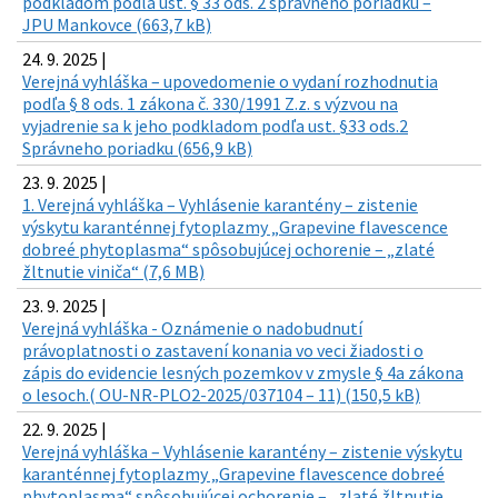
podkladom podľa ust. § 33 ods. 2 správneho poriadku –
JPU Mankovce (663,7 kB)
24. 9. 2025 |
Verejná vyhláška – upovedomenie o vydaní rozhodnutia
podľa § 8 ods. 1 zákona č. 330/1991 Z.z. s výzvou na
vyjadrenie sa k jeho podkladom podľa ust. §33 ods.2
Správneho poriadku (656,9 kB)
23. 9. 2025 |
1. Verejná vyhláška – Vyhlásenie karantény – zistenie
výskytu karanténnej fytoplazmy „Grapevine flavescence
dobreé phytoplasma“ spôsobujúcej ochorenie – „zlaté
žltnutie viniča“ (7,6 MB)
23. 9. 2025 |
Verejná vyhláška - Oznámenie o nadobudnutí
právoplatnosti o zastavení konania vo veci žiadosti o
zápis do evidencie lesných pozemkov v zmysle § 4a zákona
o lesoch.( OU-NR-PLO2-2025/037104 – 11) (150,5 kB)
22. 9. 2025 |
Verejná vyhláška – Vyhlásenie karantény – zistenie výskytu
karanténnej fytoplazmy „Grapevine flavescence dobreé
phytoplasma“ spôsobujúcej ochorenie – „zlaté žltnutie