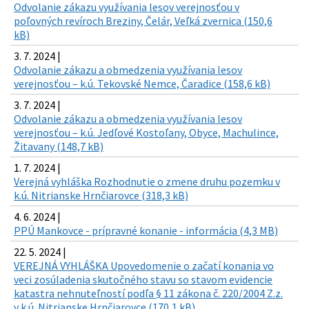
Odvolanie zákazu využívania lesov verejnosťou v
poľovných revíroch Breziny, Čelár, Veľká zvernica (150,6
kB)
3. 7. 2024 |
Odvolanie zákazu a obmedzenia využívania lesov
verejnosťou – k.ú. Tekovské Nemce, Čaradice (158,6 kB)
3. 7. 2024 |
Odvolanie zákazu a obmedzenia využívania lesov
verejnosťou – k.ú. Jedľové Kostoľany, Obyce, Machulince,
Žitavany (148,7 kB)
1. 7. 2024 |
Verejná vyhláška Rozhodnutie o zmene druhu pozemku v
k.ú. Nitrianske Hrnčiarovce (318,3 kB)
4. 6. 2024 |
PPÚ Mankovce - prípravné konanie - informácia (4,3 MB)
22. 5. 2024 |
VEREJNÁ VYHLÁŠKA Upovedomenie o začatí konania vo
veci zosúladenia skutočného stavu so stavom evidencie
katastra nehnuteľností podľa § 11 zákona č. 220/2004 Z.z.
v k.ú. Nitrianske Hrnčiarovce (170,1 kB)