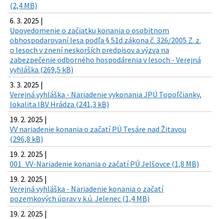
(2,4 MB)
6. 3. 2025 |
Upovedomenie o začiatku konania o osobitnom
obhospodarovaní lesa podľa § 51d zákona č. 326/2005 Z. z.
o lesoch v znení neskorších predpisov a výzva na
zabezpečenie odborného hospodárenia v lesoch - Verejná
vyhláška (269,5 kB)
3. 3. 2025 |
Verejná vyhláška - Nariadenie vykonania JPÚ Topoľčianky,
lokalita IBV Hrádza (241,3 kB)
19. 2. 2025 |
VV nariadenie konania o začatí PÚ Tesáre nad Žitavou
(296,8 kB)
19. 2. 2025 |
001_VV-Nariadenie konania o začatí PÚ Jelšovce (1,8 MB)
19. 2. 2025 |
Verejná vyhláška - Nariadenie konania o začatí
pozemkových úprav v k.ú. Jelenec (1,4 MB)
19. 2. 2025 |