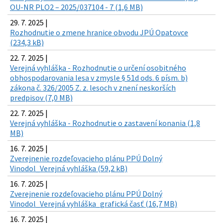
OU-NR PLO2 – 2025/037104 - 7 (1,6 MB)
29. 7. 2025 |
Rozhodnutie o zmene hranice obvodu JPÚ Opatovce
(234,3 kB)
22. 7. 2025 |
Verejná vyhláška - Rozhodnutie o určení osobitného
obhospodarovania lesa v zmysle § 51d ods. 6 písm. b)
zákona č. 326/2005 Z. z. lesoch v znení neskorších
predpisov (7,0 MB)
22. 7. 2025 |
Verejná vyhláška - Rozhodnutie o zastavení konania (1,8
MB)
16. 7. 2025 |
Zverejnenie rozdeľovacieho plánu PPÚ Dolný
Vinodol_Verejná vyhláška (59,2 kB)
16. 7. 2025 |
Zverejnenie rozdeľovacieho plánu PPÚ Dolný
Vinodol_Verejná vyhláška_grafická časť (16,7 MB)
16. 7. 2025 |