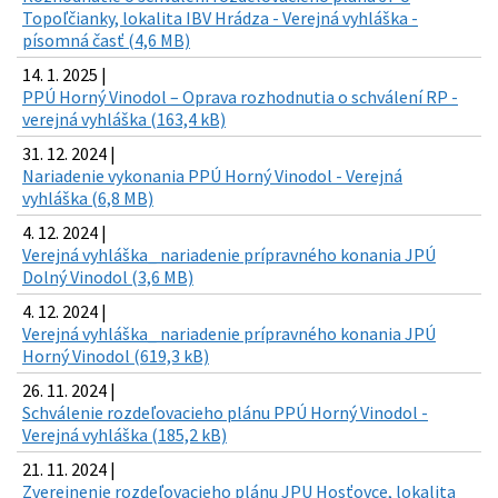
Topoľčianky, lokalita IBV Hrádza - Verejná vyhláška -
písomná časť (4,6 MB)
14. 1. 2025 |
PPÚ Horný Vinodol – Oprava rozhodnutia o schválení RP -
verejná vyhláška (163,4 kB)
31. 12. 2024 |
Nariadenie vykonania PPÚ Horný Vinodol - Verejná
vyhláška (6,8 MB)
4. 12. 2024 |
Verejná vyhláška_ nariadenie prípravného konania JPÚ
Dolný Vinodol (3,6 MB)
4. 12. 2024 |
Verejná vyhláška_ nariadenie prípravného konania JPÚ
Horný Vinodol (619,3 kB)
26. 11. 2024 |
Schválenie rozdeľovacieho plánu PPÚ Horný Vinodol -
Verejná vyhláška (185,2 kB)
21. 11. 2024 |
Zverejnenie rozdeľovacieho plánu JPU Hosťovce, lokalita