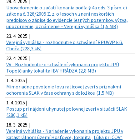
29. 4. 2025 |
Upovedomenie o začatí konania podľa § 4a ods. 3 písm. c)
zákona č. 326/2005 Z. z. o lesoch v znení neskorších
predpisov o zápise do evidencie lesných pozemkov, výzva,
upozornenie, oznámenie – Verejná vyhláška (1,5 MB)
23. 4. 2025 |
Verejná vyhláška - rozhodnutie o schválení RPUVVP k.ú.
Choča (228,3 kB)
22. 4. 2025 |
VV - Rozhodnutie o schválení vykonania projektu JPÚ
Topolčianky lokalita IBV HRÁDZA (2,8 MB)
1. 4. 2025 |
Mimoriadne povolenie lovu raticovej zveri s príznakmi
ochorenia SLAK v čase ochrany s doložkou (1,5 MB)
1. 4. 2025 |
Postup pri nájdení uhynutej poľovnej zveri v situácii SLAK
(280,1 kB)
18. 3. 2025 |
Verejná vyhláška - Nariadenie vykonania projektu JPU v
katastrálnom území Hosťovce, lokalita „Lúka pri ČOV“