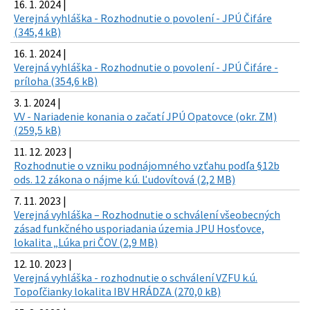
16. 1. 2024 |
Verejná vyhláška - Rozhodnutie o povolení - JPÚ Čifáre
(345,4 kB)
16. 1. 2024 |
Verejná vyhláška - Rozhodnutie o povolení - JPÚ Čifáre -
príloha (354,6 kB)
3. 1. 2024 |
VV - Nariadenie konania o začatí JPÚ Opatovce (okr. ZM)
(259,5 kB)
11. 12. 2023 |
Rozhodnutie o vzniku podnájomného vzťahu podľa §12b
ods. 12 zákona o nájme k.ú. Ľudovítová (2,2 MB)
7. 11. 2023 |
Verejná vyhláška – Rozhodnutie o schválení všeobecných
zásad funkčného usporiadania územia JPU Hosťovce,
lokalita „Lúka pri ČOV (2,9 MB)
12. 10. 2023 |
Verejná vyhláška - rozhodnutie o schválení VZFU k.ú.
Topoľčianky lokalita IBV HRÁDZA (270,0 kB)