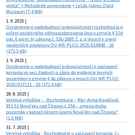
viniča“ + Metodické usmernenie + Leták (okres Zlaté
Moravce) (7,4 MB)
1. 9. 2025 |
Oznámenie o nadobudnutí právoplatnosti rozhodnutia o
určení osobitného obhospodarovania lesa v zmysle § 51d
ods. 6 písm. b) zákona č. 326/2005 Z. z. o lesoch v znení
neskorších predpisov OU-NR-PLO2-2025/019840 - 20
(373,5 kB)
1. 9. 2025 |
Oznámenie o nadobudnutí právoplatnosti o zastavení
konania vo veci žiadosti o zápis do evidencie lesných
pozemkov v zmysle § 4a zákona o lesoch OU-NR-PLO2-
2025/037111 - 10 (371,9 kB)
28. 8. 2025 |
Verejná vyhláška – „Rozhodnutie – Mgr. Anna Kováčová,
951 51 Nová Ves nad Žitavou č. 556 – zmena druhu
pozemku v katastrálnom území Nová Ves nad Žitavou“
(1,5 MB)
31. 7. 2025 |
Verejná vyhláška - Rozhodnutie o zastavení konania, č.j.