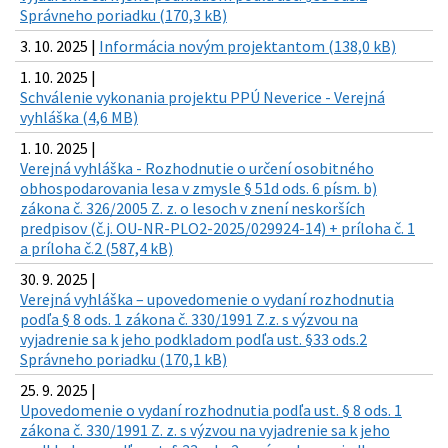
Správneho poriadku (170,3 kB)
3. 10. 2025 |
Informácia novým projektantom (138,0 kB)
1. 10. 2025 |
Schválenie vykonania projektu PPÚ Neverice - Verejná
vyhláška (4,6 MB)
1. 10. 2025 |
Verejná vyhláška - Rozhodnutie o určení osobitného
obhospodarovania lesa v zmysle § 51d ods. 6 písm. b)
zákona č. 326/2005 Z. z. o lesoch v znení neskorších
predpisov (č.j. OU-NR-PLO2-2025/029924-14) + príloha č. 1
a príloha č.2 (587,4 kB)
30. 9. 2025 |
Verejná vyhláška – upovedomenie o vydaní rozhodnutia
podľa § 8 ods. 1 zákona č. 330/1991 Z.z. s výzvou na
vyjadrenie sa k jeho podkladom podľa ust. §33 ods.2
Správneho poriadku (170,1 kB)
25. 9. 2025 |
Upovedomenie o vydaní rozhodnutia podľa ust. § 8 ods. 1
zákona č. 330/1991 Z. z. s výzvou na vyjadrenie sa k jeho