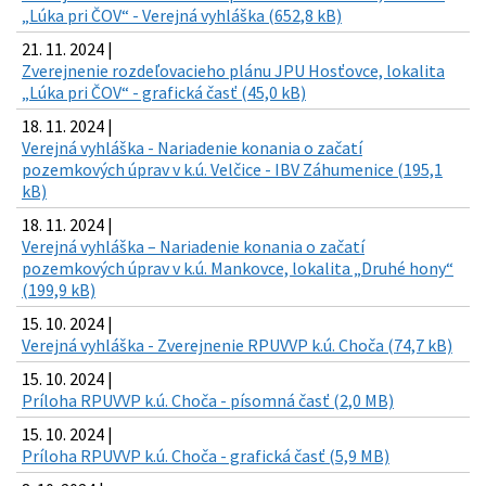
„Lúka pri ČOV“ - Verejná vyhláška (652,8 kB)
21. 11. 2024 |
Zverejnenie rozdeľovacieho plánu JPU Hosťovce, lokalita
„Lúka pri ČOV“ - grafická časť (45,0 kB)
18. 11. 2024 |
Verejná vyhláška - Nariadenie konania o začatí
pozemkových úprav v k.ú. Velčice - IBV Záhumenice (195,1
kB)
18. 11. 2024 |
Verejná vyhláška – Nariadenie konania o začatí
pozemkových úprav v k.ú. Mankovce, lokalita „Druhé hony“
(199,9 kB)
15. 10. 2024 |
Verejná vyhláška - Zverejnenie RPUVVP k.ú. Choča (74,7 kB)
15. 10. 2024 |
Príloha RPUVVP k.ú. Choča - písomná časť (2,0 MB)
15. 10. 2024 |
Príloha RPUVVP k.ú. Choča - grafická časť (5,9 MB)