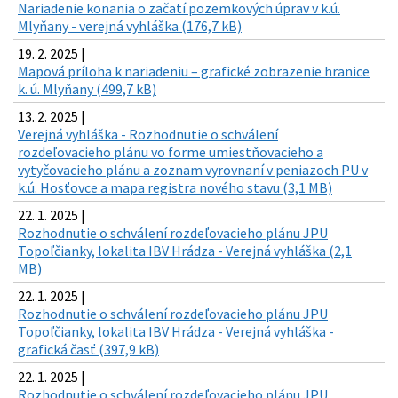
Nariadenie konania o začatí pozemkových úprav v k.ú.
Mlyňany - verejná vyhláška (176,7 kB)
19. 2. 2025 |
Mapová príloha k nariadeniu – grafické zobrazenie hranice
k. ú. Mlyňany (499,7 kB)
13. 2. 2025 |
Verejná vyhláška - Rozhodnutie o schválení
rozdeľovacieho plánu vo forme umiestňovacieho a
vytyčovacieho plánu a zoznam vyrovnaní v peniazoch PU v
k.ú. Hosťovce a mapa registra nového stavu (3,1 MB)
22. 1. 2025 |
Rozhodnutie o schválení rozdeľovacieho plánu JPU
Topoľčianky, lokalita IBV Hrádza - Verejná vyhláška (2,1
MB)
22. 1. 2025 |
Rozhodnutie o schválení rozdeľovacieho plánu JPU
Topoľčianky, lokalita IBV Hrádza - Verejná vyhláška -
grafická časť (397,9 kB)
22. 1. 2025 |
Rozhodnutie o schválení rozdeľovacieho plánu JPU