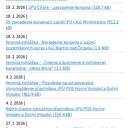
18. 2. 2026 |
JPÚ Čifáre – zastavenie konania (320,7 kB)
18. 2. 2026 |
VV-nariadenie konania o začatí PÚ v k.ú. Mojmírovce (912,2
kB)
18. 2. 2026 |
Verejná vyhláška - Nariadenie konania o začatí
pozemkových úprav v k.ú. Martin nad Žitavou (1,6 MB)
10. 2. 2026 |
Verejná vyhláška – „Zmena a doplnenie k vyhlásenej
karanténe - okres Nitra“ (3,1 MB)
4. 2. 2026 |
Verejná vyhláška – Pozvánka na ustanovujúce
zhromaždenie účastníkov JPÚ POS Horný Vinodol a Dolný
Vinodol (461,9 kB)
4. 2. 2026 |
Návrh stanov združenia účastníkov JPÚ POS Horný
Vinodol a Dolný Vinodol (159,4 kB)
27. 1. 2026 |