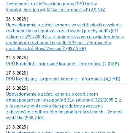
Zverejnenie rozdeľovacieho plánu PPÚ Dolný
Vinodol_Verejná vyhláška _písomná časť (2,9 MB)
26. 6. 2025 |
Upovedomenie o začatí konania vo veci žiadosti o vydanie
rozhodnutia na legalizáciu zastavanej plochy podľa § 11
zákona č. 220/2004 Z.z. v spojení s výzvou na vyjadrenie sa k
podkladom rozhodnutia podľa § 33 ods. 2 Správneho
poriadku v k.ú. Nová Ves nad Ž (987,3 kB)
23. 6. 2025 |
PPÚ Babindol – prípravné konanie – informácia (2,0 MB)
17. 6. 2025 |
PPÚ Nevidzany - prípravné konanie - informácia (4,1 MB)
16. 6. 2025 |
Upovedomenie o začatí konania o osobitnom
obhospodarovaní lesa podľa § 51d zákona č. 326/2005 Z. z.
o lesoch v znení neskorších predpisov a výzva na
zabezpečenie odborného hospodárenia v lesoch – Verejná
vyhláška (536,2 kB)
13. 6. 2025 |
Upovedomenie o začatí konania, výzva na odstránenie