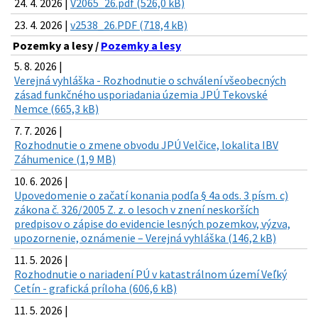
24. 4. 2026 |
V2065_26.pdf (526,0 kB)
23. 4. 2026 |
v2538_26.PDF (718,4 kB)
Pozemky a lesy /
Pozemky a lesy
5. 8. 2026 |
Verejná vyhláška - Rozhodnutie o schválení všeobecných
zásad funkčného usporiadania územia JPÚ Tekovské
Nemce (665,3 kB)
7. 7. 2026 |
Rozhodnutie o zmene obvodu JPÚ Velčice, lokalita IBV
Záhumenice (1,9 MB)
10. 6. 2026 |
Upovedomenie o začatí konania podľa § 4a ods. 3 písm. c)
zákona č. 326/2005 Z. z. o lesoch v znení neskorších
predpisov o zápise do evidencie lesných pozemkov, výzva,
upozornenie, oznámenie – Verejná vyhláška (146,2 kB)
11. 5. 2026 |
Rozhodnutie o nariadení PÚ v katastrálnom území Veľký
Cetín - grafická príloha (606,6 kB)
11. 5. 2026 |