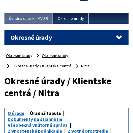
Novinky predstavili na...
Viac
Úvodná stránka MV SR
Okresné úrady
Okresné úrady
Okresné úrady
Okresné úrady
Okresné úrady / Klientske centrá
Nitra
Okresné úrady / Klientske
centrá / Nitra
O úrade
Úradná tabuľa
Dokumenty na stiahnutie
Všeobecná vnútorná správa
Živnostenské podnikanie
Životné prostredie