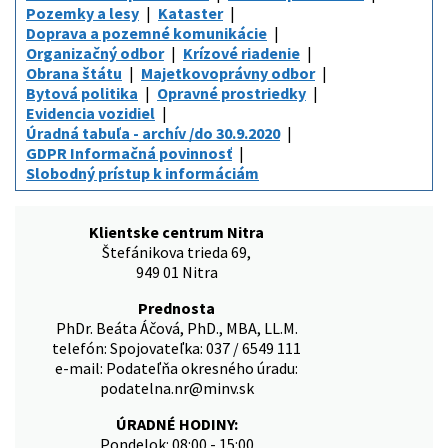
Pozemky a lesy
Kataster
Doprava a pozemné komunikácie
Organizačný odbor
Krízové riadenie
Obrana štátu
Majetkovoprávny odbor
Bytová politika
Opravné prostriedky
Evidencia vozidiel
Úradná tabuľa - archív /do 30.9.2020
GDPR Informačná povinnosť
Slobodný prístup k informáciám
Klientske centrum Nitra
Štefánikova trieda 69,
949 01 Nitra
Prednosta
PhDr. Beáta Áčová, PhD., MBA, LL.M.
telefón: Spojovateľka: 037 / 6549 111
e-mail: Podateľňa okresného úradu:
podatelna.nr@minv.sk
ÚRADNÉ HODINY:
Pondelok: 08:00 - 15:00