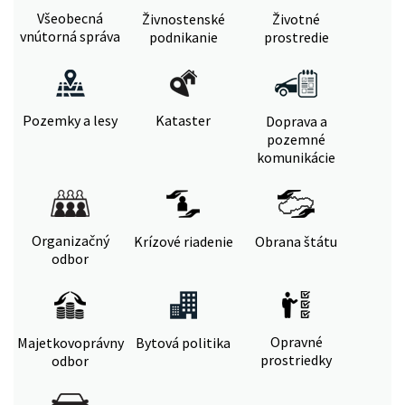
Všeobecná
Živnostenské
Životné
vnútorná správa
podnikanie
prostredie
Pozemky a lesy
Kataster
Doprava a
pozemné
komunikácie
Organizačný
Krízové riadenie
Obrana štátu
odbor
Opravné
Majetkovoprávny
Bytová politika
prostriedky
odbor