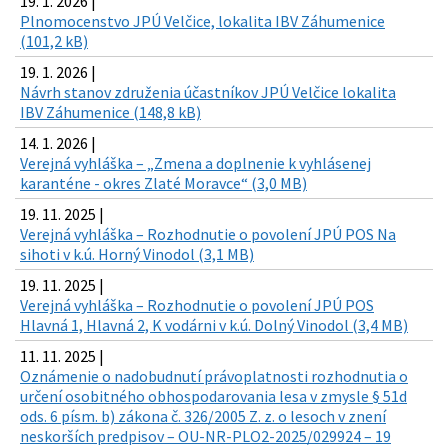
19. 1. 2026 |
Plnomocenstvo JPÚ Velčice, lokalita IBV Záhumenice
(101,2 kB)
19. 1. 2026 |
Návrh stanov združenia účastníkov JPÚ Velčice lokalita
IBV Záhumenice (148,8 kB)
14. 1. 2026 |
Verejná vyhláška – „Zmena a doplnenie k vyhlásenej
karanténe - okres Zlaté Moravce“ (3,0 MB)
19. 11. 2025 |
Verejná vyhláška – Rozhodnutie o povolení JPÚ POS Na
sihoti v k.ú. Horný Vinodol (3,1 MB)
19. 11. 2025 |
Verejná vyhláška – Rozhodnutie o povolení JPÚ POS
Hlavná 1, Hlavná 2, K vodárni v k.ú. Dolný Vinodol (3,4 MB)
11. 11. 2025 |
Oznámenie o nadobudnutí právoplatnosti rozhodnutia o
určení osobitného obhospodarovania lesa v zmysle § 51d
ods. 6 písm. b) zákona č. 326/2005 Z. z. o lesoch v znení
neskorších predpisov – OU-NR-PLO2-2025/029924 – 19