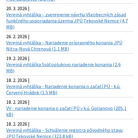
20. 3. 2026 |
Verejná vyhláška – zverejnenie návrhu Všeobecných zásad
funkčného usporiadania územia JPÚ Tekovské Nemce (4,7
MB)
26. 2. 2026 |
Verejná vyhláška – Nariadenie prípravného konania JPÚ
Nitra-Nová Chrenová (1,1 MB)
19. 2. 2026 |
Verejná vyhláška Svätoplukovo nariadenie konania (2,6
MB)
18. 2. 2026 |
Verejná vyhláška - Nariadenie konania o začatí PÚ - k.ú.
Červený Hrádok (1,5 MB)
18. 2. 2026 |
VV - nariadenie konania o začatí PÚ v k.ú. Golianovo (205,1
kB)
18. 2. 2026 |
Verejná vyhláška – Schválenie registra pôvodného stavu
JPÚ Tekovské Nemce (323,8 kB)