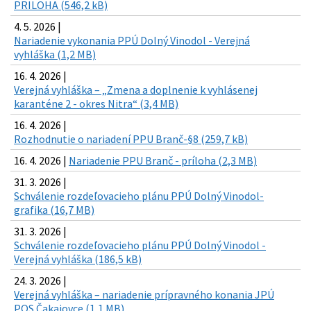
PRILOHA (546,2 kB)
4. 5. 2026 |
Nariadenie vykonania PPÚ Dolný Vinodol - Verejná
vyhláška (1,2 MB)
16. 4. 2026 |
Verejná vyhláška – „Zmena a doplnenie k vyhlásenej
karanténe 2 - okres Nitra“ (3,4 MB)
16. 4. 2026 |
Rozhodnutie o nariadení PPU Branč-§8 (259,7 kB)
16. 4. 2026 |
Nariadenie PPU Branč - príloha (2,3 MB)
31. 3. 2026 |
Schválenie rozdeľovacieho plánu PPÚ Dolný Vinodol-
grafika (16,7 MB)
31. 3. 2026 |
Schválenie rozdeľovacieho plánu PPÚ Dolný Vinodol -
Verejná vyhláška (186,5 kB)
24. 3. 2026 |
Verejná vyhláška – nariadenie prípravného konania JPÚ
POS Čakajovce (1,1 MB)