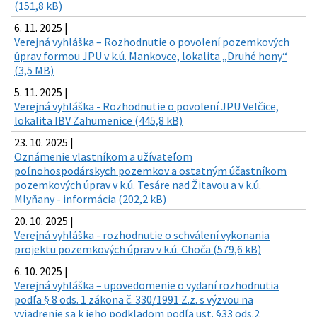
(151,8 kB)
6. 11. 2025 |
Verejná vyhláška – Rozhodnutie o povolení pozemkových
úprav formou JPU v k.ú. Mankovce, lokalita „Druhé hony“
(3,5 MB)
5. 11. 2025 |
Verejná vyhláška - Rozhodnutie o povolení JPU Velčice,
lokalita IBV Zahumenice (445,8 kB)
23. 10. 2025 |
Oznámenie vlastníkom a užívateľom
poľnohospodárskych pozemkov a ostatným účastníkom
pozemkových úprav v k.ú. Tesáre nad Žitavou a v k.ú.
Mlyňany - informácia (202,2 kB)
20. 10. 2025 |
Verejná vyhláška - rozhodnutie o schválení vykonania
projektu pozemkových úprav v k.ú. Choča (579,6 kB)
6. 10. 2025 |
Verejná vyhláška – upovedomenie o vydaní rozhodnutia
podľa § 8 ods. 1 zákona č. 330/1991 Z.z. s výzvou na
vyjadrenie sa k jeho podkladom podľa ust. §33 ods.2