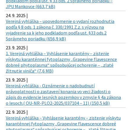
podkladom podľa ust. § 33 ods. 2 správneho poriadku –
JPU Mankovce (663,7 kB)
24. 9. 2025 |
Verejná vyhláška – upovedomenie o vydaní rozhodnutia
podľa § 8 ods. 1 zákona č. 330/1991 Z.z. s výzvou na
vyjadrenie sa k jeho podkladom podľa ust. §33 ods.2
Správneho poriadku (656,9 kB)
23. 9. 2025 |
1. Verejná vyhláška – Vyhlásenie karantény – zistenie
výskytu karanténnej fytoplazmy „Grapevine flavescence
dobreé phytoplasma“ spôsobujúcej ochorenie – „zlaté
žltnutie viniča“ (7,6 MB)
23. 9. 2025 |
Verejná vyhláška - Oznámenie o nadobudnutí
právoplatnosti o zastavení konania vo veci žiadosti o
zápis do evidencie lesných pozemkov v zmysle § 4a zákona
o lesoch.( OU-NR-PLO2-2025/037104 – 11) (150,5 kB)
22. 9. 2025 |
Verejná vyhláška – Vyhlásenie karantény – zistenie výskytu
karanténnej fytoplazmy „Grapevine flavescence dobreé
phytoplasma“ spôsobujúcej ochorenie – „zlaté žltnutie