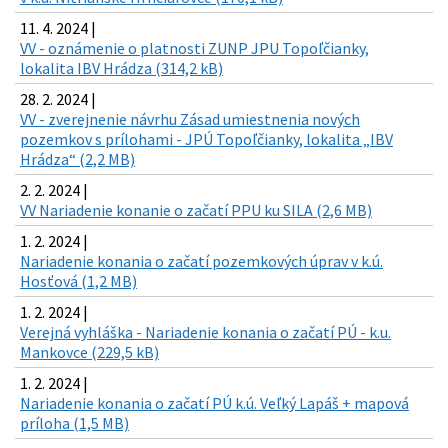
11. 4. 2024 |
VV - oznámenie o platnosti ZUNP JPU Topoľčianky,
lokalita IBV Hrádza (314,2 kB)
28. 2. 2024 |
VV - zverejnenie návrhu Zásad umiestnenia nových
pozemkov s prílohami - JPÚ Topoľčianky, lokalita „IBV
Hrádza“ (2,2 MB)
2. 2. 2024 |
VV Nariadenie konanie o začatí PPU ku SILA (2,6 MB)
1. 2. 2024 |
Nariadenie konania o začatí pozemkových úprav v k.ú.
Hosťová (1,2 MB)
1. 2. 2024 |
Verejná vyhláška - Nariadenie konania o začatí PÚ - k.u.
Mankovce (229,5 kB)
1. 2. 2024 |
Nariadenie konania o začatí PÚ k.ú. Veľký Lapáš + mapová
príloha (1,5 MB)