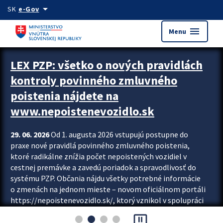
Preskocit na hlavný obsah
arrow_drop_down
SK
e-Gov
menu
Menu
Zastavit automatický posun upútavok
LEX PZP: všetko o nových pravidlách
kontroly povinného zmluvného
poistenia nájdete na
www.nepoistenevozidlo.sk
29. 06. 2026
Od 1. augusta 2026 vstupujú postupne do
praxe nové pravidlá povinného zmluvného poistenia,
ktoré radikálne znížia počet nepoistených vozidiel v
cestnej premávke a zavedú poriadok a spravodlivosť do
systému PZP. Občania nájdu všetky potrebné informácie
o zmenách na jednom mieste – novom oficiálnom portáli
https://nepoistenevozidlo.sk/, ktorý vznikol v spolupráci
Slovenskej kancelárie poisťovateľov (SKP), Slovenskej
pause_presentation
asociácie poisťovní (SLASPO) a Ministerstva vnútra SR.