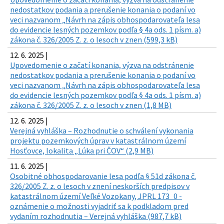
nedostatkov podania a prerušenie konania o podaní vo
veci nazvanom „Návrh na zápis obhospodarovateľa lesa
do evidencie lesných pozemkov podľa § 4a ods. 1 písm. a)
zákona č. 326/2005 Z. z. o lesoch v znen (599,3 kB)
12. 6. 2025 |
Upovedomenie o začatí konania, výzva na odstránenie
nedostatkov podania a prerušenie konania o podaní vo
veci nazvanom „Návrh na zápis obhospodarovateľa lesa
do evidencie lesných pozemkov podľa § 4a ods. 1 písm. a)
zákona č. 326/2005 Z. z. o lesoch v znen (1,8 MB)
12. 6. 2025 |
Verejná vyhláška – Rozhodnutie o schválení vykonania
projektu pozemkových úprav v katastrálnom území
Hosťovce, lokalita „Lúka pri ČOV“ (2,9 MB)
11. 6. 2025 |
Osobitné obhospodarovanie lesa podľa § 51d zákona č.
326/2005 Z. z. o lesoch v znení neskorších predpisov v
katastrálnom území Veľké Vozokany, JPRL 173_0 -
oznámenie o možnosti vyjadriť sa k podkladom pred
vydaním rozhodnutia – Verejná vyhláška (987,7 kB)