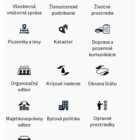
Všeobecná
Živnostenské
Životné
vnútorná správa
podnikanie
prostredie
Pozemky a lesy
Kataster
Doprava a
pozemné
komunikácie
Organizačný
Krízové riadenie
Obrana štátu
odbor
Opravné
Majetkovoprávny
Bytová politika
prostriedky
odbor