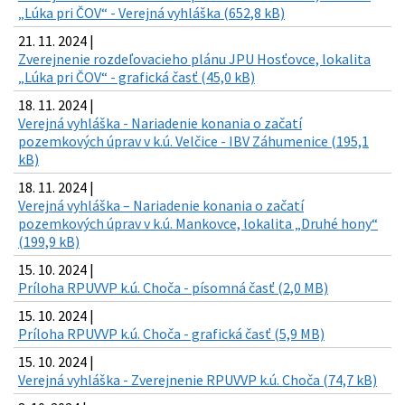
„Lúka pri ČOV“ - Verejná vyhláška (652,8 kB)
21. 11. 2024 |
Zverejnenie rozdeľovacieho plánu JPU Hosťovce, lokalita
„Lúka pri ČOV“ - grafická časť (45,0 kB)
18. 11. 2024 |
Verejná vyhláška - Nariadenie konania o začatí
pozemkových úprav v k.ú. Velčice - IBV Záhumenice (195,1
kB)
18. 11. 2024 |
Verejná vyhláška – Nariadenie konania o začatí
pozemkových úprav v k.ú. Mankovce, lokalita „Druhé hony“
(199,9 kB)
15. 10. 2024 |
Príloha RPUVVP k.ú. Choča - písomná časť (2,0 MB)
15. 10. 2024 |
Príloha RPUVVP k.ú. Choča - grafická časť (5,9 MB)
15. 10. 2024 |
Verejná vyhláška - Zverejnenie RPUVVP k.ú. Choča (74,7 kB)