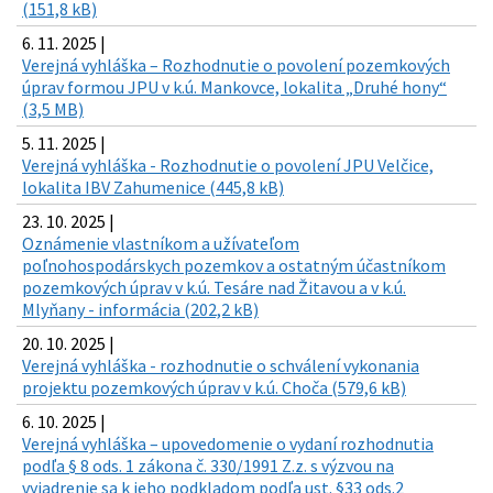
(151,8 kB)
6. 11. 2025 |
Verejná vyhláška – Rozhodnutie o povolení pozemkových
úprav formou JPU v k.ú. Mankovce, lokalita „Druhé hony“
(3,5 MB)
5. 11. 2025 |
Verejná vyhláška - Rozhodnutie o povolení JPU Velčice,
lokalita IBV Zahumenice (445,8 kB)
23. 10. 2025 |
Oznámenie vlastníkom a užívateľom
poľnohospodárskych pozemkov a ostatným účastníkom
pozemkových úprav v k.ú. Tesáre nad Žitavou a v k.ú.
Mlyňany - informácia (202,2 kB)
20. 10. 2025 |
Verejná vyhláška - rozhodnutie o schválení vykonania
projektu pozemkových úprav v k.ú. Choča (579,6 kB)
6. 10. 2025 |
Verejná vyhláška – upovedomenie o vydaní rozhodnutia
podľa § 8 ods. 1 zákona č. 330/1991 Z.z. s výzvou na
vyjadrenie sa k jeho podkladom podľa ust. §33 ods.2