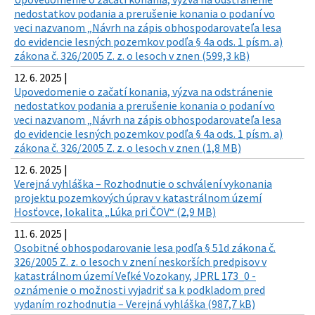
nedostatkov podania a prerušenie konania o podaní vo
veci nazvanom „Návrh na zápis obhospodarovateľa lesa
do evidencie lesných pozemkov podľa § 4a ods. 1 písm. a)
zákona č. 326/2005 Z. z. o lesoch v znen (599,3 kB)
12. 6. 2025 |
Upovedomenie o začatí konania, výzva na odstránenie
nedostatkov podania a prerušenie konania o podaní vo
veci nazvanom „Návrh na zápis obhospodarovateľa lesa
do evidencie lesných pozemkov podľa § 4a ods. 1 písm. a)
zákona č. 326/2005 Z. z. o lesoch v znen (1,8 MB)
12. 6. 2025 |
Verejná vyhláška – Rozhodnutie o schválení vykonania
projektu pozemkových úprav v katastrálnom území
Hosťovce, lokalita „Lúka pri ČOV“ (2,9 MB)
11. 6. 2025 |
Osobitné obhospodarovanie lesa podľa § 51d zákona č.
326/2005 Z. z. o lesoch v znení neskorších predpisov v
katastrálnom území Veľké Vozokany, JPRL 173_0 -
oznámenie o možnosti vyjadriť sa k podkladom pred
vydaním rozhodnutia – Verejná vyhláška (987,7 kB)