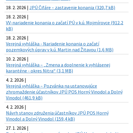
18. 2. 2026 |
JPÚ Čifáre – zastavenie konania (320,7 kB)
18. 2. 2026 |
VV-nariadenie konania o začatí PÚ v k.ú. Mojmírovce (912,2
kB)
18. 2. 2026 |
Verejná vyhláška - Nariadenie konania o začatí
pozemkových úprav v k.ú. Martin nad Žitavou (1,6 MB)
10. 2. 2026 |
Verejná vyhláška – „Zmena a doplnenie k vyhlásenej
karanténe - okres Nitra“ (3,1 MB)
4. 2. 2026 |
Verejná vyhláška – Pozvánka na ustanovujúce
zhromaždenie účastníkov JPÚ POS Horný Vinodol a Dolný
Vinodol (461,9 kB)
4. 2. 2026 |
Návrh stanov združenia účastníkov JPÚ POS Horný
Vinodol a Dolný Vinodol (159,4 kB)
27. 1. 2026 |