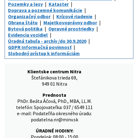
Pozemky a lesy
Kataster
Doprava a pozemné komunikácie
Organizačný odbor
Krízové riadenie
Obrana štátu
Majetkovoprávny odbor
Bytová politika
Opravné prostriedky
Evidencia vozidiel
Úradná tabuľa - archív /do 30.9.2020
GDPR Informačná povinnosť
Slobodný prístup k informáciám
Klientske centrum Nitra
Štefánikova trieda 69,
949 01 Nitra
Prednosta
PhDr. Beáta Áčová, PhD., MBA, LL.M.
telefón: Spojovateľka: 037 / 6549 111
e-mail: Podateľňa okresného úradu:
podatelna.nr@minv.sk
ÚRADNÉ HODINY:
Pondelok: 08:00 - 15:00