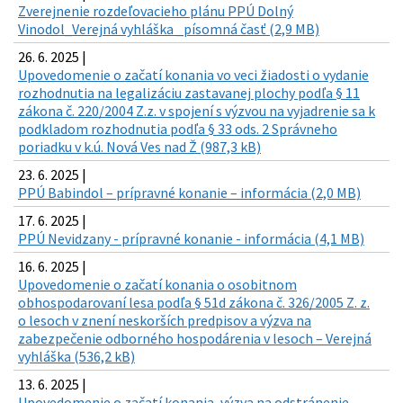
Zverejnenie rozdeľovacieho plánu PPÚ Dolný
Vinodol_Verejná vyhláška _písomná časť (2,9 MB)
26. 6. 2025 |
Upovedomenie o začatí konania vo veci žiadosti o vydanie
rozhodnutia na legalizáciu zastavanej plochy podľa § 11
zákona č. 220/2004 Z.z. v spojení s výzvou na vyjadrenie sa k
podkladom rozhodnutia podľa § 33 ods. 2 Správneho
poriadku v k.ú. Nová Ves nad Ž (987,3 kB)
23. 6. 2025 |
PPÚ Babindol – prípravné konanie – informácia (2,0 MB)
17. 6. 2025 |
PPÚ Nevidzany - prípravné konanie - informácia (4,1 MB)
16. 6. 2025 |
Upovedomenie o začatí konania o osobitnom
obhospodarovaní lesa podľa § 51d zákona č. 326/2005 Z. z.
o lesoch v znení neskorších predpisov a výzva na
zabezpečenie odborného hospodárenia v lesoch – Verejná
vyhláška (536,2 kB)
13. 6. 2025 |
Upovedomenie o začatí konania, výzva na odstránenie