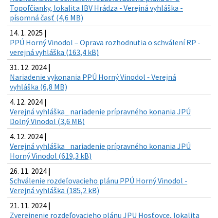
Topoľčianky, lokalita IBV Hrádza - Verejná vyhláška -
písomná časť (4,6 MB)
14. 1. 2025 |
PPÚ Horný Vinodol – Oprava rozhodnutia o schválení RP -
verejná vyhláška (163,4 kB)
31. 12. 2024 |
Nariadenie vykonania PPÚ Horný Vinodol - Verejná
vyhláška (6,8 MB)
4. 12. 2024 |
Verejná vyhláška_ nariadenie prípravného konania JPÚ
Dolný Vinodol (3,6 MB)
4. 12. 2024 |
Verejná vyhláška_ nariadenie prípravného konania JPÚ
Horný Vinodol (619,3 kB)
26. 11. 2024 |
Schválenie rozdeľovacieho plánu PPÚ Horný Vinodol -
Verejná vyhláška (185,2 kB)
21. 11. 2024 |
Zverejnenie rozdeľovacieho plánu JPU Hosťovce, lokalita