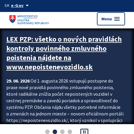
Preskocit na hlavný obsah
arrow_drop_down
SK
e-Gov
menu
Menu
Zastavit automatický posun upútavok
LEX PZP: všetko o nových pravidlách
kontroly povinného zmluvného
poistenia nájdete na
www.nepoistenevozidlo.sk
29. 06. 2026
Od 1. augusta 2026 vstupujú postupne do
praxe nové pravidlá povinného zmluvného poistenia,
ktoré radikálne znížia počet nepoistených vozidiel v
cestnej premávke a zavedú poriadok a spravodlivosť do
systému PZP. Občania nájdu všetky potrebné informácie
o zmenách na jednom mieste – novom oficiálnom portáli
https://nepoistenevozidlo.sk/, ktorý vznikol v spolupráci
Slovenskej kancelárie poisťovateľov (SKP), Slovenskej
pause_presentation
asociácie poisťovní (SLASPO) a Ministerstva vnútra SR.