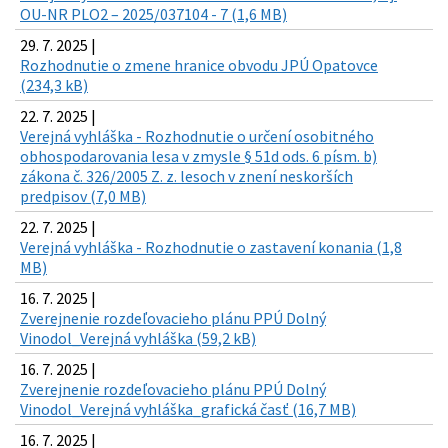
OU-NR PLO2 – 2025/037104 - 7 (1,6 MB)
29. 7. 2025 |
Rozhodnutie o zmene hranice obvodu JPÚ Opatovce
(234,3 kB)
22. 7. 2025 |
Verejná vyhláška - Rozhodnutie o určení osobitného
obhospodarovania lesa v zmysle § 51d ods. 6 písm. b)
zákona č. 326/2005 Z. z. lesoch v znení neskorších
predpisov (7,0 MB)
22. 7. 2025 |
Verejná vyhláška - Rozhodnutie o zastavení konania (1,8
MB)
16. 7. 2025 |
Zverejnenie rozdeľovacieho plánu PPÚ Dolný
Vinodol_Verejná vyhláška (59,2 kB)
16. 7. 2025 |
Zverejnenie rozdeľovacieho plánu PPÚ Dolný
Vinodol_Verejná vyhláška_grafická časť (16,7 MB)
16. 7. 2025 |