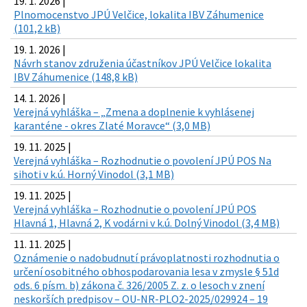
19. 1. 2026 |
Plnomocenstvo JPÚ Velčice, lokalita IBV Záhumenice
(101,2 kB)
19. 1. 2026 |
Návrh stanov združenia účastníkov JPÚ Velčice lokalita
IBV Záhumenice (148,8 kB)
14. 1. 2026 |
Verejná vyhláška – „Zmena a doplnenie k vyhlásenej
karanténe - okres Zlaté Moravce“ (3,0 MB)
19. 11. 2025 |
Verejná vyhláška – Rozhodnutie o povolení JPÚ POS Na
sihoti v k.ú. Horný Vinodol (3,1 MB)
19. 11. 2025 |
Verejná vyhláška – Rozhodnutie o povolení JPÚ POS
Hlavná 1, Hlavná 2, K vodárni v k.ú. Dolný Vinodol (3,4 MB)
11. 11. 2025 |
Oznámenie o nadobudnutí právoplatnosti rozhodnutia o
určení osobitného obhospodarovania lesa v zmysle § 51d
ods. 6 písm. b) zákona č. 326/2005 Z. z. o lesoch v znení
neskorších predpisov – OU-NR-PLO2-2025/029924 – 19