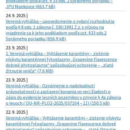
podkladom podľa ust. § 33 ods. 2 správneho poriadku –
JPU Mankovce (663,7 kB)
24. 9. 2025 |
Verejná vyhláška – upovedomenie o vydaní rozhodnutia
podľa § 8 ods. 1 zákona č. 330/1991 Z.z. s výzvou na
vyjadrenie sa k jeho podkladom podľa ust. §33 ods.2
Správneho poriadku (656,9 kB)
23. 9. 2025 |
1. Verejná vyhláška – Vyhlásenie karantény – zistenie
výskytu karanténnej fytoplazmy „Grapevine flavescence
dobreé phytoplasma“ spôsobujúcej ochorenie – „zlaté
žltnutie viniča“ (7,6 MB)
23. 9. 2025 |
Verejná vyhláška - Oznámenie o nadobudnutí
právoplatnosti o zastavení konania vo veci žiadosti o
zápis do evidencie lesných pozemkov v zmysle § 4a zákona
o lesoch.( OU-NR-PLO2-2025/037104 – 11) (150,5 kB)
22. 9. 2025 |
Verejná vyhláška – Vyhlásenie karantény – zistenie výskytu
karanténnej fytoplazmy „Grapevine flavescence dobreé
phytoplasma“ spôsobujúcej ochorenie – „zlaté žltnutie