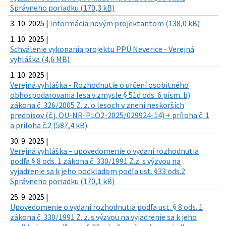
Správneho poriadku (170,3 kB)
3. 10. 2025 |
Informácia novým projektantom (138,0 kB)
1. 10. 2025 |
Schválenie vykonania projektu PPÚ Neverice - Verejná
vyhláška (4,6 MB)
1. 10. 2025 |
Verejná vyhláška - Rozhodnutie o určení osobitného
obhospodarovania lesa v zmysle § 51d ods. 6 písm. b)
zákona č. 326/2005 Z. z. o lesoch v znení neskorších
predpisov (č.j. OU-NR-PLO2-2025/029924-14) + príloha č. 1
a príloha č.2 (587,4 kB)
30. 9. 2025 |
Verejná vyhláška – upovedomenie o vydaní rozhodnutia
podľa § 8 ods. 1 zákona č. 330/1991 Z.z. s výzvou na
vyjadrenie sa k jeho podkladom podľa ust. §33 ods.2
Správneho poriadku (170,1 kB)
25. 9. 2025 |
Upovedomenie o vydaní rozhodnutia podľa ust. § 8 ods. 1
zákona č. 330/1991 Z. z. s výzvou na vyjadrenie sa k jeho