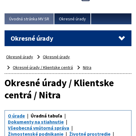
Novinky predstavili na...
Viac
Úvodná stránka MV SR
Okresné úrady
Okresné úrady
Okresné úrady
Okresné úrady
Okresné úrady / Klientske centrá
Nitra
Okresné úrady / Klientske
centrá / Nitra
O úrade
Úradná tabuľa
Dokumenty na stiahnutie
Všeobecná vnútorná správa
Živnostenské podnikanie
Životné prostredie