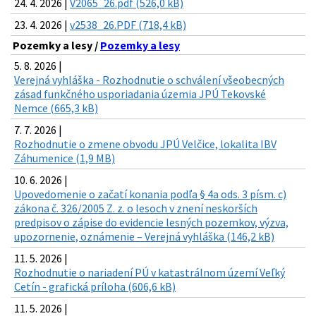
24. 4. 2026 |
V2065_26.pdf (526,0 kB)
23. 4. 2026 |
v2538_26.PDF (718,4 kB)
Pozemky a lesy /
Pozemky a lesy
5. 8. 2026 |
Verejná vyhláška - Rozhodnutie o schválení všeobecných
zásad funkčného usporiadania územia JPÚ Tekovské
Nemce (665,3 kB)
7. 7. 2026 |
Rozhodnutie o zmene obvodu JPÚ Velčice, lokalita IBV
Záhumenice (1,9 MB)
10. 6. 2026 |
Upovedomenie o začatí konania podľa § 4a ods. 3 písm. c)
zákona č. 326/2005 Z. z. o lesoch v znení neskorších
predpisov o zápise do evidencie lesných pozemkov, výzva,
upozornenie, oznámenie – Verejná vyhláška (146,2 kB)
11. 5. 2026 |
Rozhodnutie o nariadení PÚ v katastrálnom území Veľký
Cetín - grafická príloha (606,6 kB)
11. 5. 2026 |