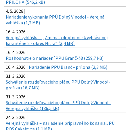
PRILOHA (546,2 kB)
4. 5. 2026 |
Nariadenie vykonania PPÚ Dolný Vinodol - Verejná
vyhláška (1,2 MB)
16. 4. 2026 |
Verejná vyhláška – „Zmena a doplnenie k vyhlásenej
karanténe 2 - okres Nitra“ (3,4 MB)
16. 4. 2026 |
Rozhodnutie o nariadení PPU Branč-§8 (259,7 kB)
16. 4. 2026 |
Nariadenie PPU Branč - príloha (2,3 MB)
31. 3. 2026 |
Schválenie rozdeľovacieho plánu PPÚ Dolný Vinodol-
grafika (16,7 MB)
31. 3. 2026 |
Schválenie rozdeľovacieho plánu PPÚ Dolný Vinodol -
Verejná vyhláška (186,5 kB)
24. 3. 2026 |
Verejná vyhláška – nariadenie prípravného konania JPÚ
POS Čakajovce (1,1 MB)