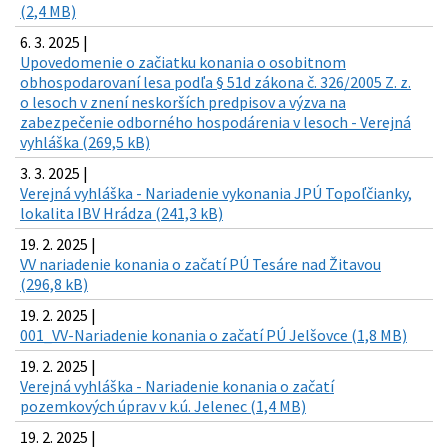
(2,4 MB)
6. 3. 2025 |
Upovedomenie o začiatku konania o osobitnom
obhospodarovaní lesa podľa § 51d zákona č. 326/2005 Z. z.
o lesoch v znení neskorších predpisov a výzva na
zabezpečenie odborného hospodárenia v lesoch - Verejná
vyhláška (269,5 kB)
3. 3. 2025 |
Verejná vyhláška - Nariadenie vykonania JPÚ Topoľčianky,
lokalita IBV Hrádza (241,3 kB)
19. 2. 2025 |
VV nariadenie konania o začatí PÚ Tesáre nad Žitavou
(296,8 kB)
19. 2. 2025 |
001_VV-Nariadenie konania o začatí PÚ Jelšovce (1,8 MB)
19. 2. 2025 |
Verejná vyhláška - Nariadenie konania o začatí
pozemkových úprav v k.ú. Jelenec (1,4 MB)
19. 2. 2025 |