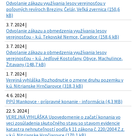
Odvolanie zákazu využívania lesov verejnosťou v
poľovných revíroch Breziny, Čelár, Veľká zvernica (150,6
kB)
3. 7. 2024 |
Odvolanie zákazu a obmedzenia využívania lesov
verejnosťou – k.ú. Tekovské Nemce, Čaradice (158,6 kB)
3. 7. 2024 |
Odvolanie zákazu a obmedzenia využívania lesov
verejnosťou – k.ú. Jedľové Kostoľany, Obyce, Machulince,
Žitavany (148,7 kB)
1. 7. 2024 |
Verejná vyhláška Rozhodnutie o zmene druhu pozemku v
k.ú. Nitrianske Hrnčiarovce (318,3 kB)
4. 6. 2024 |
PPÚ Mankovce - prípravné konanie - informácia (4,3 MB)
22. 5. 2024 |
VEREJNÁ VYHLÁŠKA Upovedomenie o začatí konania vo
veci zosúladenia skutočného stavu so stavom evidencie
katastra nehnuteľností podľa § 11 zákona č. 220/2004 Z.z.
v k.ú. Nitrianske Hrnčiarovce (170,1 kB)