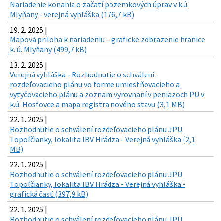
Nariadenie konania o začatí pozemkových úprav v k.ú.
Mlyňany - verejná vyhláška (176,7 kB)
19. 2. 2025 |
Mapová príloha k nariadeniu – grafické zobrazenie hranice
k. ú. Mlyňany (499,7 kB)
13. 2. 2025 |
Verejná vyhláška - Rozhodnutie o schválení
rozdeľovacieho plánu vo forme umiestňovacieho a
vytyčovacieho plánu a zoznam vyrovnaní v peniazoch PU v
k.ú. Hosťovce a mapa registra nového stavu (3,1 MB)
22. 1. 2025 |
Rozhodnutie o schválení rozdeľovacieho plánu JPU
Topoľčianky, lokalita IBV Hrádza - Verejná vyhláška (2,1
MB)
22. 1. 2025 |
Rozhodnutie o schválení rozdeľovacieho plánu JPU
Topoľčianky, lokalita IBV Hrádza - Verejná vyhláška -
grafická časť (397,9 kB)
22. 1. 2025 |
Rozhodnutie o schválení rozdeľovacieho plánu JPU