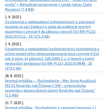
viniča“ + Metodické usmernenie + Leták (okres Zlaté
Moravce) (7,4 MB)
1. 9. 2025 |
Oznámenie o nadobudnutí právoplatnosti o zastavení
konania vo veci žiadosti o zápis do evidencie lesných
pozemkov v zmysle § 4a zákona o lesoch OU-NR-PLO2-
2025/037111 - 10 (371,9 kB)
1. 9. 2025 |
Oznámenie o nadobudnutí právoplatnosti rozhodnutia o
určení osobitného obhospodarovania lesa v zmysle § 51d
ods. 6 písm. b) zákona č. 326/2005 Z. z. o lesoch v znení
neskorších predpisov OU-NR-PLO2-2025/019840 - 20
(373,5 kB)
28. 8. 2025 |
Verejná vyhláška – „Rozhodnutie – Mgr. Anna Kováčová,
951 51 Nová Ves nad Žitavou č. 556 – zmena druhu
pozemku v katastrálnom území Nová Ves nad Žitavou“
(1,5 MB)
31. 7. 2025 |
Verejná vyhláška - Rozhodnutie o zastavení konania, č.j.