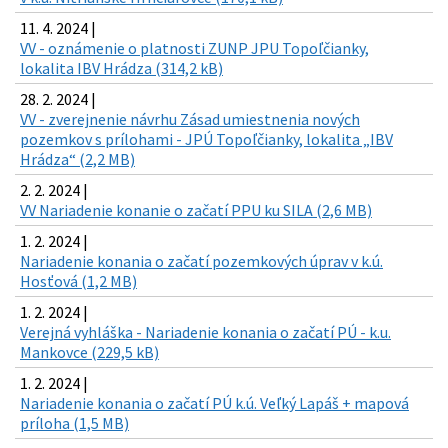
11. 4. 2024 |
VV - oznámenie o platnosti ZUNP JPU Topoľčianky,
lokalita IBV Hrádza (314,2 kB)
28. 2. 2024 |
VV - zverejnenie návrhu Zásad umiestnenia nových
pozemkov s prílohami - JPÚ Topoľčianky, lokalita „IBV
Hrádza“ (2,2 MB)
2. 2. 2024 |
VV Nariadenie konanie o začatí PPU ku SILA (2,6 MB)
1. 2. 2024 |
Nariadenie konania o začatí pozemkových úprav v k.ú.
Hosťová (1,2 MB)
1. 2. 2024 |
Verejná vyhláška - Nariadenie konania o začatí PÚ - k.u.
Mankovce (229,5 kB)
1. 2. 2024 |
Nariadenie konania o začatí PÚ k.ú. Veľký Lapáš + mapová
príloha (1,5 MB)