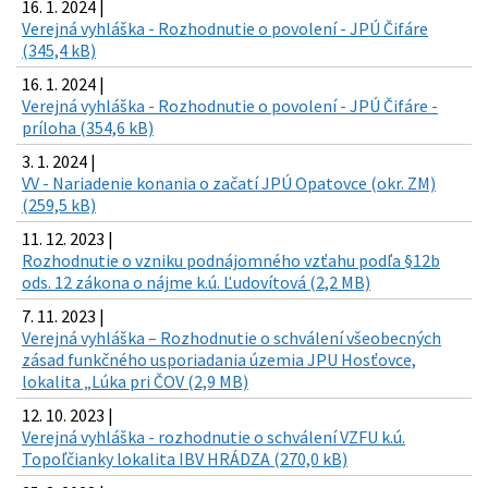
16. 1. 2024 |
Verejná vyhláška - Rozhodnutie o povolení - JPÚ Čifáre
(345,4 kB)
16. 1. 2024 |
Verejná vyhláška - Rozhodnutie o povolení - JPÚ Čifáre -
príloha (354,6 kB)
3. 1. 2024 |
VV - Nariadenie konania o začatí JPÚ Opatovce (okr. ZM)
(259,5 kB)
11. 12. 2023 |
Rozhodnutie o vzniku podnájomného vzťahu podľa §12b
ods. 12 zákona o nájme k.ú. Ľudovítová (2,2 MB)
7. 11. 2023 |
Verejná vyhláška – Rozhodnutie o schválení všeobecných
zásad funkčného usporiadania územia JPU Hosťovce,
lokalita „Lúka pri ČOV (2,9 MB)
12. 10. 2023 |
Verejná vyhláška - rozhodnutie o schválení VZFU k.ú.
Topoľčianky lokalita IBV HRÁDZA (270,0 kB)