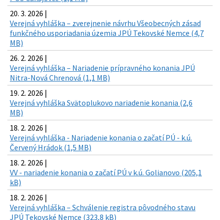
20. 3. 2026 |
Verejná vyhláška – zverejnenie návrhu Všeobecných zásad
funkčného usporiadania územia JPÚ Tekovské Nemce (4,7
MB)
26. 2. 2026 |
Verejná vyhláška – Nariadenie prípravného konania JPÚ
Nitra-Nová Chrenová (1,1 MB)
19. 2. 2026 |
Verejná vyhláška Svätoplukovo nariadenie konania (2,6
MB)
18. 2. 2026 |
Verejná vyhláška - Nariadenie konania o začatí PÚ - k.ú.
Červený Hrádok (1,5 MB)
18. 2. 2026 |
VV - nariadenie konania o začatí PÚ v k.ú. Golianovo (205,1
kB)
18. 2. 2026 |
Verejná vyhláška – Schválenie registra pôvodného stavu
JPÚ Tekovské Nemce (323,8 kB)