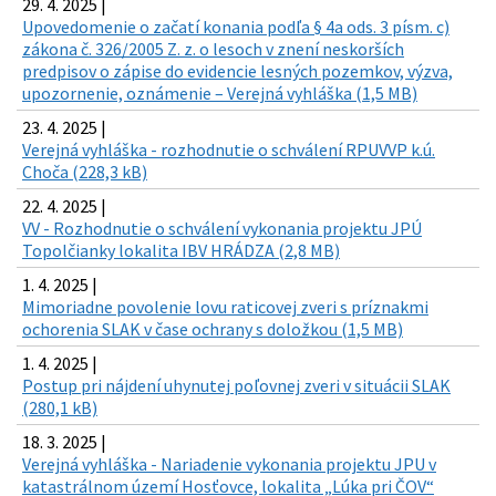
29. 4. 2025 |
Upovedomenie o začatí konania podľa § 4a ods. 3 písm. c)
zákona č. 326/2005 Z. z. o lesoch v znení neskorších
predpisov o zápise do evidencie lesných pozemkov, výzva,
upozornenie, oznámenie – Verejná vyhláška (1,5 MB)
23. 4. 2025 |
Verejná vyhláška - rozhodnutie o schválení RPUVVP k.ú.
Choča (228,3 kB)
22. 4. 2025 |
VV - Rozhodnutie o schválení vykonania projektu JPÚ
Topolčianky lokalita IBV HRÁDZA (2,8 MB)
1. 4. 2025 |
Mimoriadne povolenie lovu raticovej zveri s príznakmi
ochorenia SLAK v čase ochrany s doložkou (1,5 MB)
1. 4. 2025 |
Postup pri nájdení uhynutej poľovnej zveri v situácii SLAK
(280,1 kB)
18. 3. 2025 |
Verejná vyhláška - Nariadenie vykonania projektu JPU v
katastrálnom území Hosťovce, lokalita „Lúka pri ČOV“