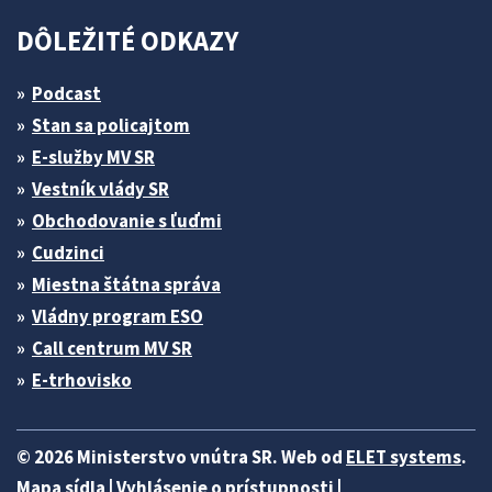
DÔLEŽITÉ ODKAZY
Podcast
Stan sa policajtom
E-služby MV SR
Vestník vlády SR
Obchodovanie s ľuďmi
Cudzinci
Miestna štátna správa
Vládny program ESO
Call centrum MV SR
E-trhovisko
© 2026 Ministerstvo vnútra SR. Web od
ELET systems
.
Mapa sídla
|
Vyhlásenie o prístupnosti
|