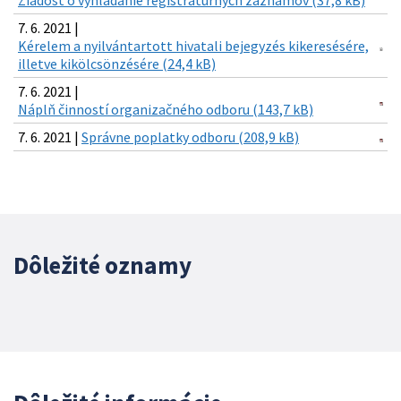
Žiadosť o vyhľadanie registratúrnych záznamov (37,8 kB)
7. 6. 2021 |
Kérelem a nyilvántartott hivatali bejegyzés kikeresésére,
illetve kikölcsönzésére (24,4 kB)
7. 6. 2021 |
Náplň činností organizačného odboru (143,7 kB)
7. 6. 2021 |
Správne poplatky odboru (208,9 kB)
Dôležité oznamy