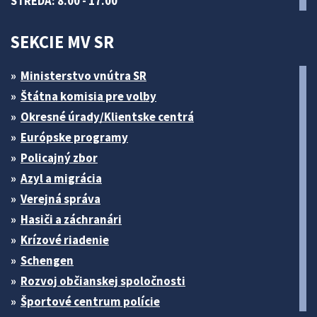
STREDA: 8.00 - 17.00
SEKCIE MV SR
Ministerstvo vnútra SR
Štátna komisia pre volby
Okresné úrady/Klientske centrá
Európske programy
Policajný zbor
Azyl a migrácia
Verejná správa
Hasiči a záchranári
Krízové riadenie
Schengen
Rozvoj občianskej spoločnosti
Športové centrum polície