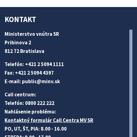
KONTAKT
Ministerstvo vnútra SR
Pribinova 2
812 72 Bratislava
Telefón: +421 2 5094 1111
Fax: +421 2 5094 4397
E-mail:
public@minv
.sk
Call centrum:
Telefón: 0800 222 222
Nahlásenie problému:
Kontaktný formulár Call Centra MV SR
PO, UT, ŠT, PIA: 8.00 - 16.00