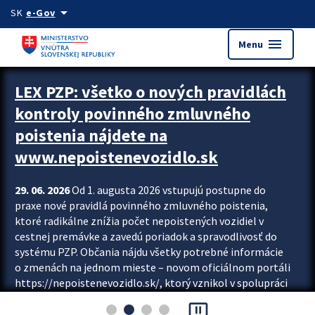
Preskocit na hlavný obsah
arrow_drop_down
SK
e-Gov
menu
Menu
Zastavit automatický posun upútavok
LEX PZP: všetko o nových pravidlách
kontroly povinného zmluvného
poistenia nájdete na
www.nepoistenevozidlo.sk
29. 06. 2026
Od 1. augusta 2026 vstupujú postupne do
praxe nové pravidlá povinného zmluvného poistenia,
ktoré radikálne znížia počet nepoistených vozidiel v
cestnej premávke a zavedú poriadok a spravodlivosť do
systému PZP. Občania nájdu všetky potrebné informácie
o zmenách na jednom mieste – novom oficiálnom portáli
https://nepoistenevozidlo.sk/, ktorý vznikol v spolupráci
Slovenskej kancelárie poisťovateľov (SKP), Slovenskej
pause_presentation
asociácie poisťovní (SLASPO) a Ministerstva vnútra SR.