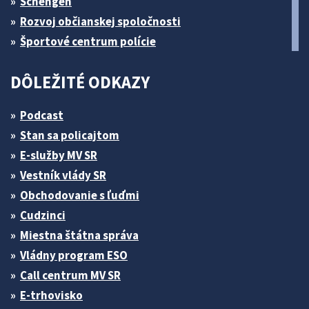
Schengen
Rozvoj občianskej spoločnosti
Športové centrum polície
DÔLEŽITÉ ODKAZY
Podcast
Stan sa policajtom
E-služby MV SR
Vestník vlády SR
Obchodovanie s ľuďmi
Cudzinci
Miestna štátna správa
Vládny program ESO
Call centrum MV SR
E-trhovisko