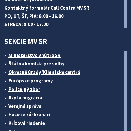
Kontaktný formulár Call Centra MV SR
PO, UT, ŠT, PIA: 8.00 - 16.00
STREDA: 8.00 - 17.00
SEKCIE MV SR
Ministerstvo vnútra SR
Štátna komisia pre volby
Okresné úrady/Klientske centrá
Európske programy
Policajný zbor
Azyl a migrácia
Verejná správa
Hasiči a záchranári
Krízové riadenie