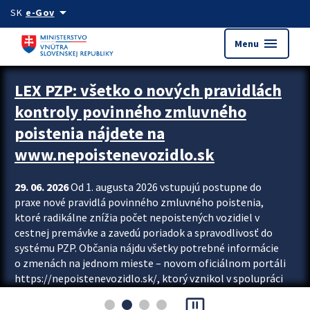
Preskocit na hlavný obsah
arrow_drop_down
SK
e-Gov
menu
Menu
Zastavit automatický posun upútavok
LEX PZP: všetko o nových pravidlách
kontroly povinného zmluvného
poistenia nájdete na
www.nepoistenevozidlo.sk
29. 06. 2026
Od 1. augusta 2026 vstupujú postupne do
praxe nové pravidlá povinného zmluvného poistenia,
ktoré radikálne znížia počet nepoistených vozidiel v
cestnej premávke a zavedú poriadok a spravodlivosť do
systému PZP. Občania nájdu všetky potrebné informácie
o zmenách na jednom mieste – novom oficiálnom portáli
https://nepoistenevozidlo.sk/, ktorý vznikol v spolupráci
Slovenskej kancelárie poisťovateľov (SKP), Slovenskej
pause_presentation
asociácie poisťovní (SLASPO) a Ministerstva vnútra SR.