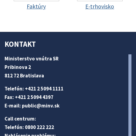
Faktúry
E-trhovisko
KONTAKT
Ministerstvo vnútra SR
Pribinova 2
812 72 Bratislava
Telefón: +421 2 5094 1111
Fax: +421 2 5094 4397
E-mail:
public@minv
.sk
Call centrum:
Telefón: 0800 222 222
Nahlásenie problému: