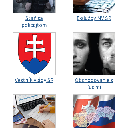
Staň sa
E-služby MV SR
policajtom
Vestník vlády SR
Obchodovanie s
ľuďmi