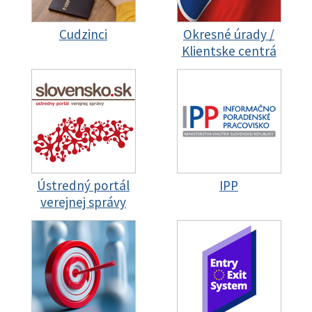
Cudzinci
Okresné úrady /
Klientske centrá
Ústredný portál
IPP
verejnej správy