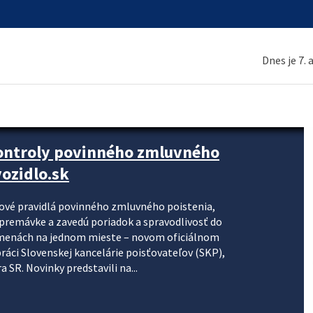
Dnes je 7.
kontroly povinného zmluvného
ozidlo.sk
nové pravidlá povinného zmluvného poistenia,
j premávke a zavedú poriadok a spravodlivosť do
zmenách na jednom mieste – novom oficiálnom
práci Slovenskej kancelárie poisťovateľov (SKP),
 SR. Novinky predstavili na...