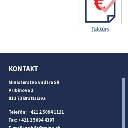
Faktúry
KONTAKT
Ministerstvo vnútra SR
Pribinova 2
812 72 Bratislava
Telefón: +421 2 5094 1111
Fax: +421 2 5094 4397
E-mail:
public@minv
.sk