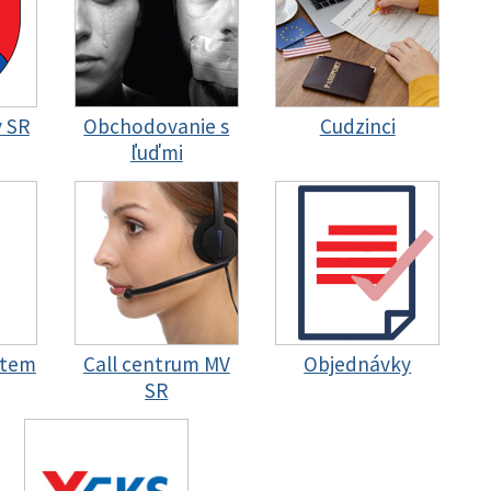
y SR
Obchodovanie s
Cudzinci
ľuďmi
stem
Call centrum MV
Objednávky
SR