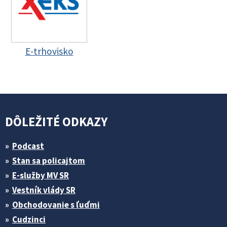
E-trhovisko
DÔLEŽITÉ ODKAZY
Podcast
Stan sa policajtom
E-služby MV SR
Vestník vlády SR
Obchodovanie s ľuďmi
Cudzinci