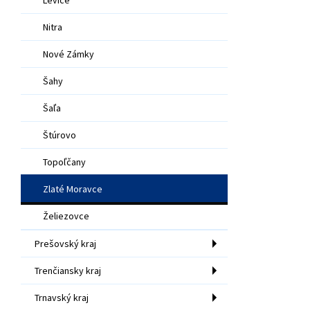
Nitra
Nové Zámky
Šahy
Šaľa
Štúrovo
Topoľčany
Zlaté Moravce
Želiezovce
Prešovský kraj
Trenčiansky kraj
Trnavský kraj