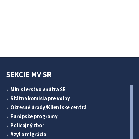
SEKCIE MV SR
Ministerstvo vnútra SR
Štátna komisia pre volby
Okresné úrady/Klientske centrá
Európske programy
Policajný zbor
Azyl a migrácia