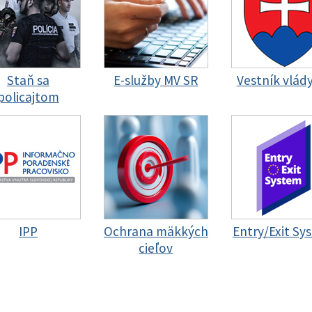
Staň sa
E-služby MV SR
Vestník vlád
policajtom
IPP
Ochrana mäkkých
Entry/Exit Sy
cieľov