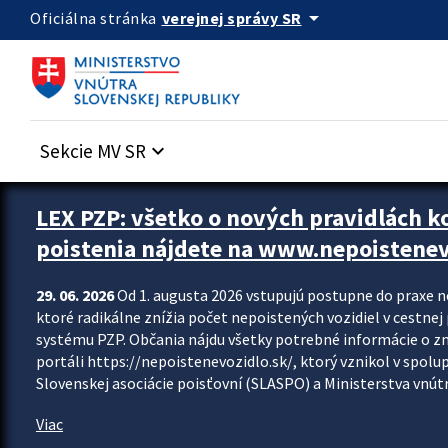
Preskocit na hlavný obsah
arrow_drop_down
verejnej správy SR
Oficiálna stránka
Sekcie MV SR
keyboard_arrow_down
Zastavit automatický posun upútavok
LEX PZP: všetko o nových pravidlách 
poistenia nájdete na www.nepoistenev
29. 06. 2026
Od 1. augusta 2026 vstupujú postupne do praxe 
ktoré radikálne znížia počet nepoistených vozidiel v cestne
systému PZP. Občania nájdu všetky potrebné informácie o 
portáli https://nepoistenevozidlo.sk/, ktorý vznikol v spolu
Slovenskej asociácie poisťovní (SLASPO) a Ministerstva vnútra
Viac