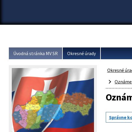
Úvodná stránka MV SR
Okresné úrady
Okresné úra
Oznámen
Oznám
Správne k