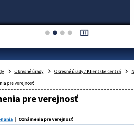
pause_presentation
dy
Okresné úrady
Okresné úrady / Klientske centrá
N
ia pre verejnosť
enia pre verejnosť
onania
Oznámenia pre verejnosť