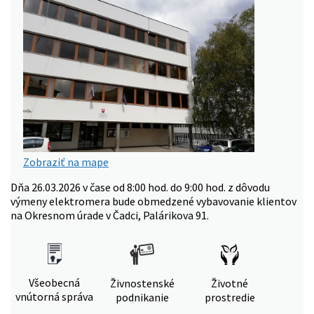
Zobraziť na mape
Dňa 26.03.2026 v čase od 8:00 hod. do 9:00 hod. z dôvodu
výmeny elektromera bude obmedzené vybavovanie klientov
na Okresnom úrade v Čadci, Palárikova 91.
Všeobecná
Živnostenské
Životné
vnútorná správa
podnikanie
prostredie