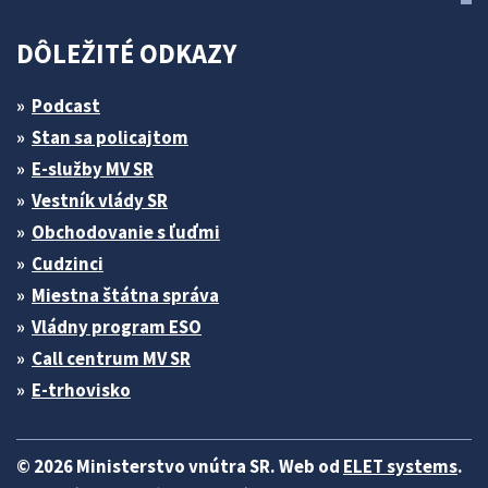
DÔLEŽITÉ ODKAZY
Podcast
Stan sa policajtom
E-služby MV SR
Vestník vlády SR
Obchodovanie s ľuďmi
Cudzinci
Miestna štátna správa
Vládny program ESO
Call centrum MV SR
E-trhovisko
© 2026 Ministerstvo vnútra SR. Web od
ELET systems
.