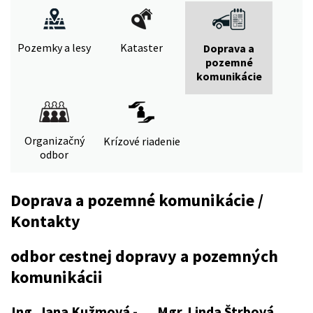
Pozemky a lesy
Kataster
Doprava a
pozemné
komunikácie
Organizačný
Krízové riadenie
odbor
Doprava a pozemné komunikácie /
Kontakty
odbor cestnej dopravy a pozemných
komunikácii
Ing. Jana Kužmová -
Mgr. Linda Štrbová