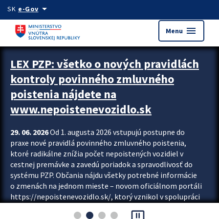
Preskocit na hlavný obsah
arrow_drop_down
SK
e-Gov
menu
Menu
Zastavit automatický posun upútavok
LEX PZP: všetko o nových pravidlách
kontroly povinného zmluvného
poistenia nájdete na
www.nepoistenevozidlo.sk
29. 06. 2026
Od 1. augusta 2026 vstupujú postupne do
praxe nové pravidlá povinného zmluvného poistenia,
ktoré radikálne znížia počet nepoistených vozidiel v
cestnej premávke a zavedú poriadok a spravodlivosť do
systému PZP. Občania nájdu všetky potrebné informácie
o zmenách na jednom mieste – novom oficiálnom portáli
https://nepoistenevozidlo.sk/, ktorý vznikol v spolupráci
Slovenskej kancelárie poisťovateľov (SKP), Slovenskej
pause_presentation
asociácie poisťovní (SLASPO) a Ministerstva vnútra SR.