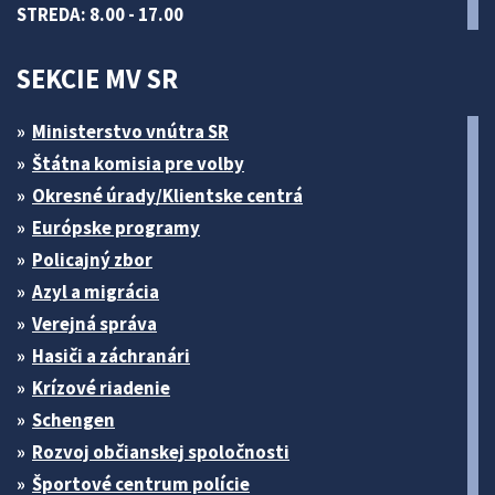
STREDA: 8.00 - 17.00
SEKCIE MV SR
Ministerstvo vnútra SR
Štátna komisia pre volby
Okresné úrady/Klientske centrá
Európske programy
Policajný zbor
Azyl a migrácia
Verejná správa
Hasiči a záchranári
Krízové riadenie
Schengen
Rozvoj občianskej spoločnosti
Športové centrum polície