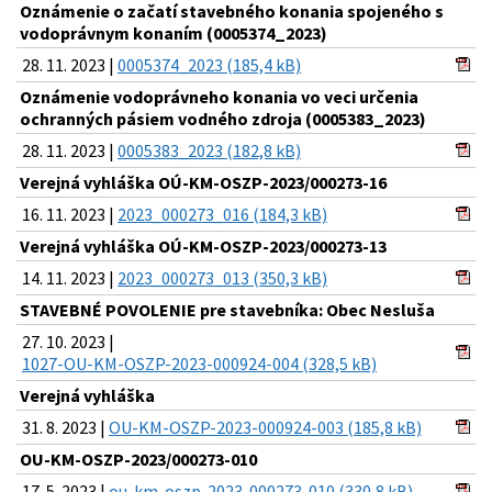
Oznámenie o začatí stavebného konania spojeného s
vodoprávnym konaním (0005374_2023)
28. 11. 2023 |
0005374_2023 (185,4 kB)
Oznámenie vodoprávneho konania vo veci určenia
ochranných pásiem vodného zdroja (0005383_2023)
28. 11. 2023 |
0005383_2023 (182,8 kB)
Verejná vyhláška OÚ-KM-OSZP-2023/000273-16
16. 11. 2023 |
2023_000273_016 (184,3 kB)
Verejná vyhláška OÚ-KM-OSZP-2023/000273-13
14. 11. 2023 |
2023_000273_013 (350,3 kB)
STAVEBNÉ POVOLENIE pre stavebníka: Obec Nesluša
27. 10. 2023 |
1027-OU-KM-OSZP-2023-000924-004 (328,5 kB)
Verejná vyhláška
31. 8. 2023 |
OU-KM-OSZP-2023-000924-003 (185,8 kB)
OU-KM-OSZP-2023/000273-010
17. 5. 2023 |
ou-km-oszp-2023-000273-010 (330,8 kB)