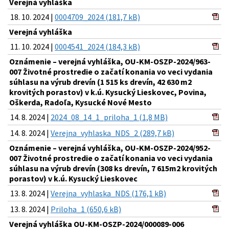
Verejná vyhláška
18. 10. 2024 |
0004709_2024 (181,7 kB)
Verejná vyhláška
11. 10. 2024 |
0004541_2024 (184,3 kB)
Oznámenie – verejná vyhláška, OU-KM-OSZP-2024/963-
007 Životné prostredie o začatí konania vo veci vydania
súhlasu na výrub drevín (1 515 ks drevín, 42 630 m2
krovitých porastov) v k.ú. Kysucký Lieskovec, Povina,
Oškerda, Radoľa, Kysucké Nové Mesto
14. 8. 2024 |
2024_08_14_1_priloha_1 (1,8 MB)
14. 8. 2024 |
Verejna_vyhlaska_NDS_2 (289,7 kB)
Oznámenie – verejná vyhláška, OU-KM-OSZP-2024/952-
007 Životné prostredie o začatí konania vo veci vydania
súhlasu na výrub drevín (308 ks drevín, 7 615m2 krovitých
porastov) v k.ú. Kysucký Lieskovec
13. 8. 2024 |
Verejna_vyhlaska_NDS (176,1 kB)
13. 8. 2024 |
Priloha_1 (650,6 kB)
Verejná vyhláška OU-KM-OSZP-2024/000089-006