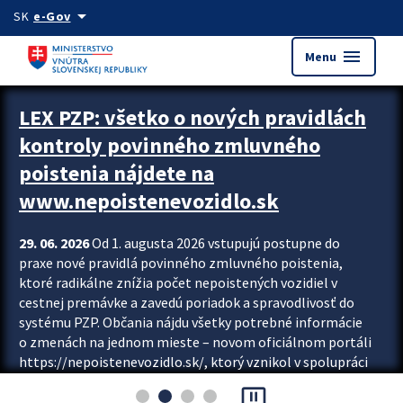
Preskocit na hlavný obsah
arrow_drop_down
SK
e-Gov
menu
Menu
Zastavit automatický posun upútavok
LEX PZP: všetko o nových pravidlách
kontroly povinného zmluvného
poistenia nájdete na
www.nepoistenevozidlo.sk
29. 06. 2026
Od 1. augusta 2026 vstupujú postupne do
praxe nové pravidlá povinného zmluvného poistenia,
ktoré radikálne znížia počet nepoistených vozidiel v
cestnej premávke a zavedú poriadok a spravodlivosť do
systému PZP. Občania nájdu všetky potrebné informácie
o zmenách na jednom mieste – novom oficiálnom portáli
https://nepoistenevozidlo.sk/, ktorý vznikol v spolupráci
Slovenskej kancelárie poisťovateľov (SKP), Slovenskej
pause_presentation
asociácie poisťovní (SLASPO) a Ministerstva vnútra SR.