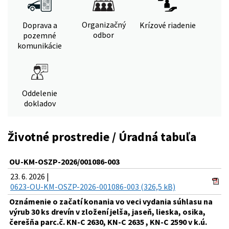
Organizačný
Doprava a
Krízové riadenie
odbor
pozemné
komunikácie
Oddelenie
dokladov
Životné prostredie / Úradná tabuľa
OU-KM-OSZP-2026/001086-003
23. 6. 2026 |
0623-OU-KM-OSZP-2026-001086-003 (326,5 kB)
Oznámenie o začatí konania vo veci vydania súhlasu na
výrub 30 ks drevín v zložení jelša, jaseň, lieska, osika,
čerešňa parc.č. KN-C 2630, KN-C 2635 , KN-C 2590 v k.ú.