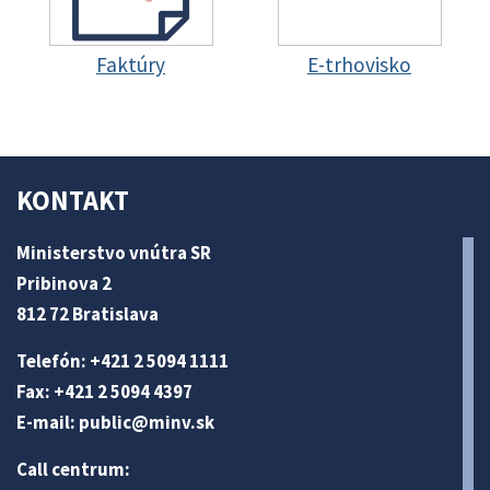
Faktúry
E-trhovisko
KONTAKT
Ministerstvo vnútra SR
Pribinova 2
812 72 Bratislava
Telefón: +421 2 5094 1111
Fax: +421 2 5094 4397
E-mail:
public@minv
.sk
Call centrum: