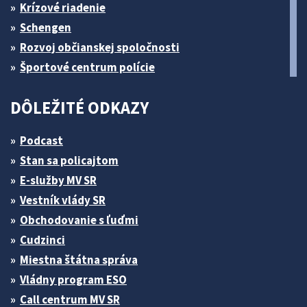
Krízové riadenie
Schengen
Rozvoj občianskej spoločnosti
Športové centrum polície
DÔLEŽITÉ ODKAZY
Podcast
Stan sa policajtom
E-služby MV SR
Vestník vlády SR
Obchodovanie s ľuďmi
Cudzinci
Miestna štátna správa
Vládny program ESO
Call centrum MV SR