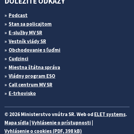
DÔLEŽITÉ ODKAZY
Podcast
Stan sa policajtom
E-služby MV SR
Vestník vlády SR
Obchodovanie s ľuďmi
Cudzinci
Miestna štátna správa
Vládny program ESO
Call centrum MV SR
E-trhovisko
© 2026 Ministerstvo vnútra SR. Web od
ELET systems
.
Mapa sídla
|
Vyhlásenie o prístupnosti
|
Vyhlásenie o cookies (PDF, 398 kB)