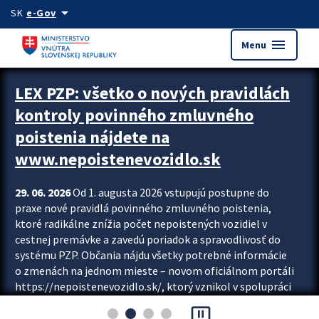
Preskocit na hlavný obsah
arrow_drop_down
SK
e-Gov
menu
Menu
Zastavit automatický posun upútavok
LEX PZP: všetko o nových pravidlách
kontroly povinného zmluvného
poistenia nájdete na
www.nepoistenevozidlo.sk
29. 06. 2026
Od 1. augusta 2026 vstupujú postupne do
praxe nové pravidlá povinného zmluvného poistenia,
ktoré radikálne znížia počet nepoistených vozidiel v
cestnej premávke a zavedú poriadok a spravodlivosť do
systému PZP. Občania nájdu všetky potrebné informácie
o zmenách na jednom mieste – novom oficiálnom portáli
https://nepoistenevozidlo.sk/, ktorý vznikol v spolupráci
Slovenskej kancelárie poisťovateľov (SKP), Slovenskej
pause_presentation
asociácie poisťovní (SLASPO) a Ministerstva vnútra SR.