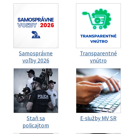
Samosprávne
Transparentné
voľby 2026
vnútro
Staň sa
E-služby MV SR
policajtom