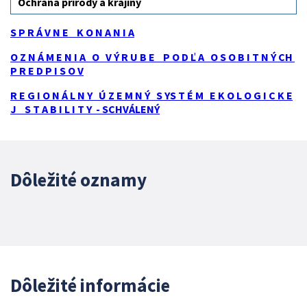
Ochrana prírody a krajiny
S P R Á V N E K O N A N I A
O Z N Á M E N I A O V Ý R U B E P O D Ľ A O S O B I T N Ý CH
P R E D P I S O V
R E G I O N Á L N Y Ú Z E M N Ý S YS T É M E K O L O G I C K E
J S T A B I L I T Y - SCHVÁLENÝ
Dôležité oznamy
Dôležité informácie