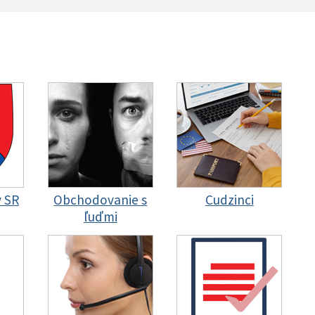
y SR
Obchodovanie s
Cudzinci
ľuďmi