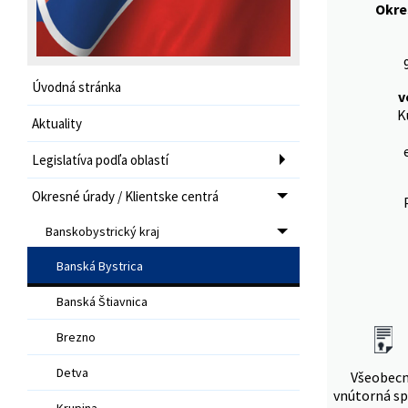
Okre
Úvodná stránka
v
K
Aktuality
Legislatíva podľa oblastí
Okresné úrady / Klientske centrá
Banskobystrický kraj
Banská Bystrica
Banská Štiavnica
Brezno
Detva
Všeobec
vnútorná sp
Krupina