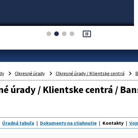
pause_presentation
dy
Okresné úrady
Okresné úrady / Klientske centrá
B
é úrady / Klientske centrá / Ban
Úradná tabuľa
Dokumenty na stiahnutie
Kontakty
Voj