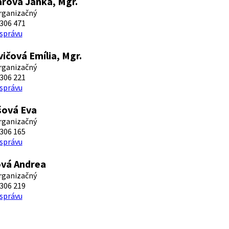
rová Janka, Mgr.
rganizačný
306 471
 správu
ičová Emília, Mgr.
rganizačný
306 221
 správu
šová Eva
rganizačný
306 165
 správu
ová Andrea
rganizačný
306 219
 správu