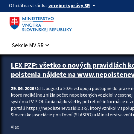
Preskocit na hlavný obsah
arrow_drop_down
verejnej správy SR
Oficiálna stránka
Sekcie MV SR
keyboard_arrow_down
Zastavit automatický posun upútavok
LEX PZP: všetko o nových pravidlách 
poistenia nájdete na www.nepoistenev
29. 06. 2026
Od 1. augusta 2026 vstupujú postupne do praxe 
ktoré radikálne znížia počet nepoistených vozidiel v cestne
systému PZP. Občania nájdu všetky potrebné informácie o 
portáli https://nepoistenevozidlo.sk/, ktorý vznikol v spolu
Slovenskej asociácie poisťovní (SLASPO) a Ministerstva vnútra
Viac