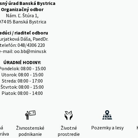
sný úrad Banská Bystrica
Organizačný odbor
Nám. Ľ. Štúra 1,
974 05 Banská Bystrica
edúci / riaditeľ odboru
urjatková Dáša, PaedDr.
telefón: 048/4306 220
e-mail: oo.bb@minv.sk
ÚRADNÉ HODINY:
Pondelok: 08:00 - 15:00
Utorok: 08:00 - 15:00
Streda: 08:00 - 17:00
Štvrtok: 08:00 - 15:00
Piatok: 08:00 - 14:00
ná
Pozemky a lesy
Živnostenské
Životné
ráva
podnikanie
prostredie