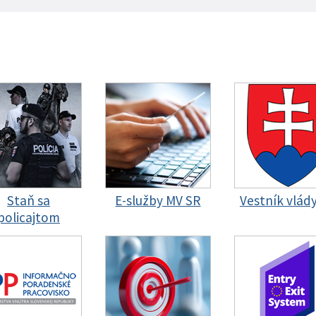
Staň sa
E-služby MV SR
Vestník vlád
policajtom