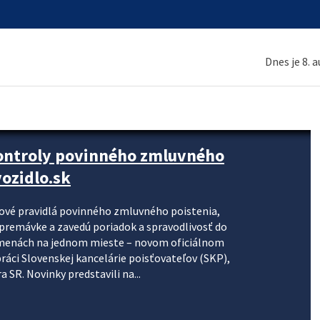
Dnes je 8. 
kontroly povinného zmluvného
ozidlo.sk
nové pravidlá povinného zmluvného poistenia,
j premávke a zavedú poriadok a spravodlivosť do
zmenách na jednom mieste – novom oficiálnom
práci Slovenskej kancelárie poisťovateľov (SKP),
 SR. Novinky predstavili na...