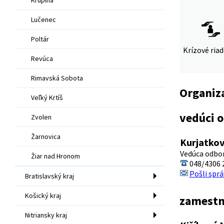
Lučenec
Poltár
Krízové ria
Revúca
Rimavská Sobota
Organiz
Veľký Krtíš
vedúci 
Zvolen
Žarnovica
Kurjatkov
Vedúca odbor
Žiar nad Hronom
048/4306 
Pošli sprá
Bratislavský kraj
Košický kraj
zamestn
Nitriansky kraj