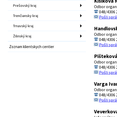
Kišíková N
Prešovský kraj
Odbor organ
048/4306 
Trenčiansky kraj
Pošli sprá
Trnavský kraj
Handlovs
Odbor organ
Žilinský kraj
048/4306 
Pošli sprá
Zoznam klientskych centier
Pišteková
Odbor organ
048/4306 
Pošli sprá
Varga Iva
Odbor organ
048/4306 
Pošli sprá
Veverkov