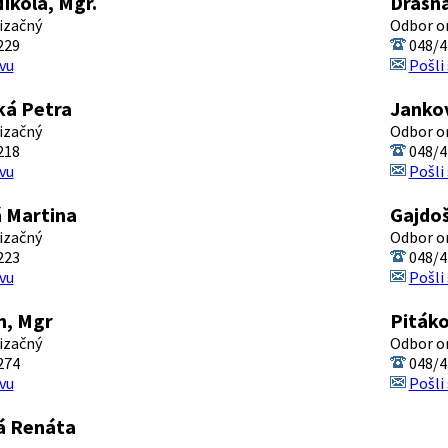
ikola, Mgr.
Drašna
izačný
Odbor o
229
048/4
vu
Pošli
ká Petra
Jankov
izačný
Odbor o
218
048/4
vu
Pošli
 Martina
Gajdo
izačný
Odbor o
223
048/4
vu
Pošli
n, Mgr
Piták
izačný
Odbor o
274
048/4
vu
Pošli
á Renáta