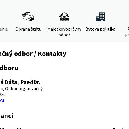
denie
Obrana štátu
Majetkovoprávny
Bytová politika
pr
odbor
ačný odbor / Kontakty
odboru
á Dáša, PaedDr.
u, Odbor organizačný
220
vu
anci