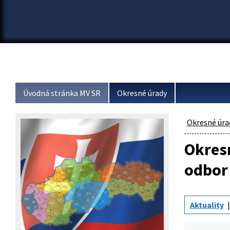
Úvodná stránka MV SR
Okresné úrady
Okresné úra
Okresn
odbor
Aktuality