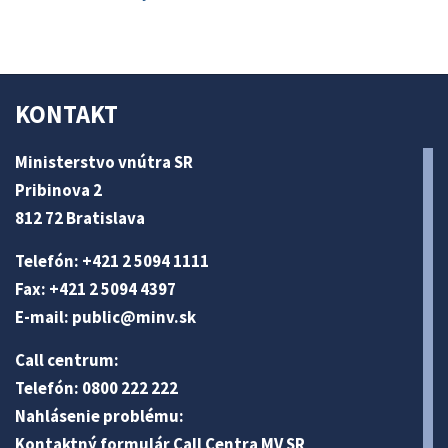
KONTAKT
Ministerstvo vnútra SR
Pribinova 2
812 72 Bratislava
Telefón: +421 2 5094 1111
Fax: +421 2 5094 4397
E-mail:
public@minv
.sk
Call centrum:
Telefón: 0800 222 222
Nahlásenie problému:
Kontaktný formulár Call Centra MV SR