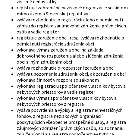
zistené nedostatky
registruje zahraničné neziskové organizácie so sídlom
mimo územia Slovenskej republiky
vydáva rozhodnutie o registrácii alebo o odmietnutí
zápisu do registra záujmového združenia právnických
osôb a vedie register
registruje združenie obcí, resp. vydáva rozhodnutie o
odmietnutí registrácie združenia obcí
vykonáva výmaz združenia obcí na základe
dobrovoľného rozpustenia alebo zlúčenia združenia
obcí s iným združením obcí
vydáva rozhodnutie o rozpustení združenia obcí
vydáva upozornenie združeniu obcí, ak združenie obcí
vykonáva činnosť v rozpore so zákonom
vykonáva registráciu spoločenstva vlastníkov bytov a
nebytových priestorov a vedie register
vykonáva výmaz spoločenstva vlastníkov bytov a
nebytových priestorov z registra
vydáva potvrdenia a výpisy z registra neinvestičných
fondov, z registra neziskových organizácií
poskytujúcich všeobecne prospešné služby, z registra
záujmových združení právnických osôb, zo zoznamu
združení obcí a z registra spoločenstiev bytov a