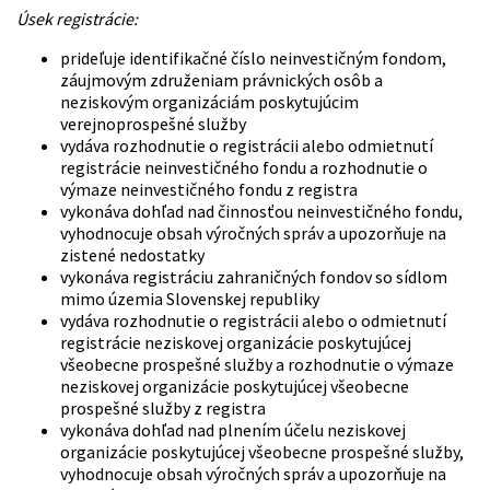
Úsek registrácie:
prideľuje identifikačné číslo neinvestičným fondom,
záujmovým združeniam právnických osôb a
neziskovým organizáciám poskytujúcim
verejnoprospešné služby
vydáva rozhodnutie o registrácii alebo odmietnutí
registrácie neinvestičného fondu a rozhodnutie o
výmaze neinvestičného fondu z registra
vykonáva dohľad nad činnosťou neinvestičného fondu,
vyhodnocuje obsah výročných správ a upozorňuje na
zistené nedostatky
vykonáva registráciu zahraničných fondov so sídlom
mimo územia Slovenskej republiky
vydáva rozhodnutie o registrácii alebo o odmietnutí
registrácie neziskovej organizácie poskytujúcej
všeobecne prospešné služby a rozhodnutie o výmaze
neziskovej organizácie poskytujúcej všeobecne
prospešné služby z registra
vykonáva dohľad nad plnením účelu neziskovej
organizácie poskytujúcej všeobecne prospešné služby,
vyhodnocuje obsah výročných správ a upozorňuje na