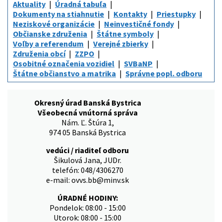
Aktuality
Úradná tabuľa
Dokumenty na stiahnutie
Kontakty
Priestupky
Neziskové organizácie
Neinvestičné fondy
Občianske združenia
Štátne symboly
Voľby a referendum
Verejné zbierky
Združenia obcí
ZZPO
Osobitné označenia vozidiel
SVBaNP
Štátne občianstvo a matrika
Správne popl. odboru
Okresný úrad Banská Bystrica
Všeobecná vnútorná správa
Nám. Ľ. Štúra 1,
974 05 Banská Bystrica
vedúci / riaditeľ odboru
Šikulová Jana, JUDr.
telefón: 048/4306270
e-mail: ovvs.bb@minv.sk
ÚRADNÉ HODINY:
Pondelok: 08:00 - 15:00
Utorok: 08:00 - 15:00