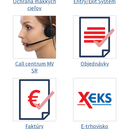
Ochrana mäkkých
Entry/Exit System
cieľov
Call centrum MV
Objednávky
SR
Faktúry
E-trhovisko