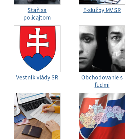
Staň sa
E-služby MV SR
policajtom
Vestník vlády SR
Obchodovanie s
ľuďmi