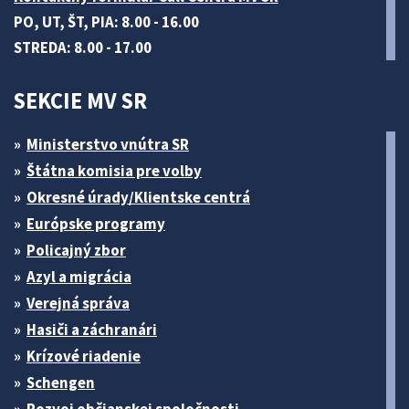
PO, UT, ŠT, PIA: 8.00 - 16.00
STREDA: 8.00 - 17.00
SEKCIE MV SR
Ministerstvo vnútra SR
Štátna komisia pre volby
Okresné úrady/Klientske centrá
Európske programy
Policajný zbor
Azyl a migrácia
Verejná správa
Hasiči a záchranári
Krízové riadenie
Schengen
Rozvoj občianskej spoločnosti