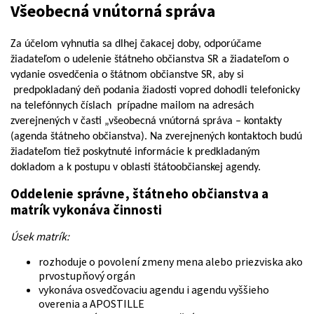
Všeobecná vnútorná správa
Za účelom vyhnutia sa dlhej čakacej doby, odporúčame
žiadateľom o
udeleni
e
štátneho občianstva SR
a žiadateľom o
vydani
e
osvedčenia o
štátnom občianstve
SR
, aby si
p
redpokladaný deň podania žiadosti vopred
dohodli telefonicky
na
telefónnych číslach
prípadne mailom na adres
ách
zverejnených v časti „všeobecná vnútorná správa – kontakty
(agenda štátneho občianstva). Na zverejnených kontaktoch budú
žiadateľom tiež poskytnuté informácie k
predkladaným
dokladom a
k
postupu v oblasti štátoobčianskej agendy
.
Oddelenie správne, štátneho občianstva a
matrík vykonáva činnosti
Úsek matrík:
rozhoduje o povolení zmeny mena alebo priezviska ako
prvostupňový orgán
vykonáva osvedčovaciu agendu i agendu vyššieho
overenia a APOSTILLE