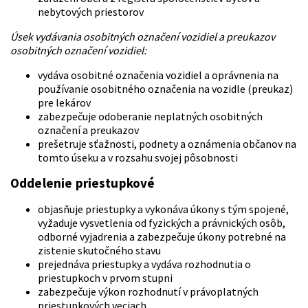
nebytových priestorov
Úsek vydávania osobitných označení vozidiel a preukazov
osobitných označení vozidiel:
vydáva osobitné označenia vozidiel a oprávnenia na
používanie osobitného označenia na vozidle (preukaz)
pre lekárov
zabezpečuje odoberanie neplatných osobitných
označení a preukazov
prešetruje sťažnosti, podnety a oznámenia občanov na
tomto úseku a v rozsahu svojej pôsobnosti
Oddelenie priestupkové
objasňuje priestupky a vykonáva úkony s tým spojené,
vyžaduje vysvetlenia od fyzických a právnických osôb,
odborné vyjadrenia a zabezpečuje úkony potrebné na
zistenie skutočného stavu
prejednáva priestupky a vydáva rozhodnutia o
priestupkoch v prvom stupni
zabezpečuje výkon rozhodnutí v právoplatných
priestupkových veciach