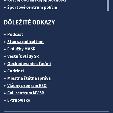
Športové centrum polície
DÔLEŽITÉ ODKAZY
Podcast
Stan sa policajtom
E-služby MV SR
Vestník vlády SR
Obchodovanie s ľuďmi
Cudzinci
Miestna štátna správa
Vládny program ESO
Call centrum MV SR
E-trhovisko