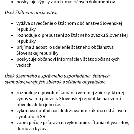
poskytuje výpisy z arch. matričných dokumentov
Úsek štátneho občianstva:
vydáva osvedčenie o štátnom občianstve Slovenskej
republiky
rozhoduje o prepustení zo štátneho zväzku Slovenskej
republiky
prijíma žiadosti o udelenie štátneho občianstva
Slovenskej republiky
poskytuje občanovi informácie v štátoobčianskych
veciach
Úsek územného a správneho usporiadania, štátnych
symbolov, verejných zbierok a sčítania obyvateľov:
rozhoduje o povolení konania verejnej zbierky, ktorej
výnos sa má použiť v Slovenskej republike na území
obvodu alebo jeho časti
vykonáva dohľad nad dodržiavaním zákona o štátnych
symboloch SR
zabezpečuje prípravu na vykonanie sčítania obyvateľov,
domov a bytov