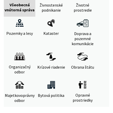
Všeobecná
Živnostenské
Životné
vnútorná správa
podnikanie
prostredie
Pozemky a lesy
Kataster
Doprava a
pozemné
komunikácie
Organizačný
Krízové riadenie
Obrana štátu
odbor
Opravné
Majetkovoprávny
Bytová politika
prostriedky
odbor