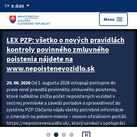
Preskocit na hlavný obsah
arrow_drop_down
SK
e-Gov
menu
Menu
Zastavit automatický posun upútavok
LEX PZP: všetko o nových pravidlách
kontroly povinného zmluvného
poistenia nájdete na
www.nepoistenevozidlo.sk
29. 06. 2026
Od 1. augusta 2026 vstupujú postupne do
praxe nové pravidlá povinného zmluvného poistenia,
ktoré radikálne znížia počet nepoistených vozidiel v
cestnej premávke a zavedú poriadok a spravodlivosť do
systému PZP. Občania nájdu všetky potrebné informácie
o zmenách na jednom mieste – novom oficiálnom portáli
https://nepoistenevozidlo.sk/, ktorý vznikol v spolupráci
Slovenskej kancelárie poisťovateľov (SKP), Slovenskej
pause_presentation
asociácie poisťovní (SLASPO) a Ministerstva vnútra SR.