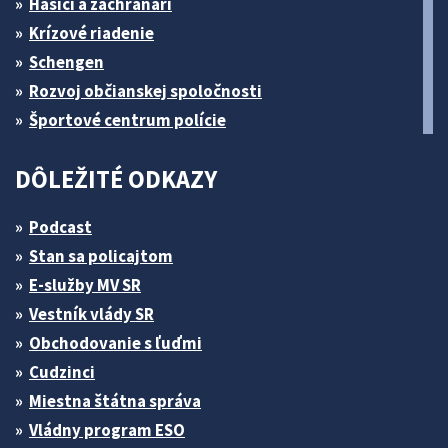
Hasiči a záchranári
Krízové riadenie
Schengen
Rozvoj občianskej spoločnosti
Športové centrum polície
DÔLEŽITÉ ODKAZY
Podcast
Stan sa policajtom
E-služby MV SR
Vestník vlády SR
Obchodovanie s ľuďmi
Cudzinci
Miestna štátna správa
Vládny program ESO