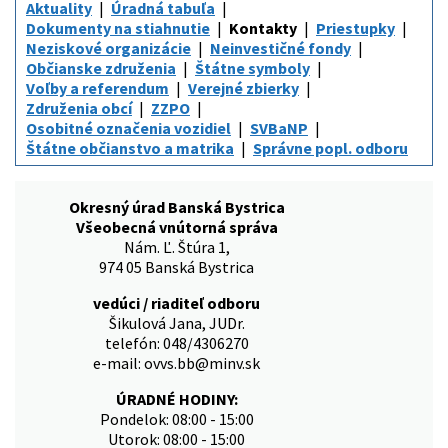
Aktuality
Úradná tabuľa
Dokumenty na stiahnutie
Kontakty
Priestupky
Neziskové organizácie
Neinvestičné fondy
Občianske združenia
Štátne symboly
Voľby a referendum
Verejné zbierky
Združenia obcí
ZZPO
Osobitné označenia vozidiel
SVBaNP
Štátne občianstvo a matrika
Správne popl. odboru
Okresný úrad Banská Bystrica
Všeobecná vnútorná správa
Nám. Ľ. Štúra 1,
974 05 Banská Bystrica
vedúci / riaditeľ odboru
Šikulová Jana, JUDr.
telefón: 048/4306270
e-mail: ovvs.bb@minv.sk
ÚRADNÉ HODINY:
Pondelok: 08:00 - 15:00
Utorok: 08:00 - 15:00