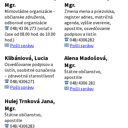
Mgr.
Mgr.
Mimovládne organizácie –
Zmena mena a priezviska,
občianske združenia,
register adries, matričná
odborové organizácie
agenda, vyššie overenie,
048/43 06 273 (volať v
apostille, osvedčovanie
čase od 08.00 hod. do 10.00
podpisov a listín
hod.)
048/4306282
Pošli správu
Pošli správu
Klibániová, Lucia
Alena Madošová,
Osvedčovanie podpisov a
Mgr.
listín, osobitné označenia
Štátne občianstvo,
– zdravotná starostlivosť
apostille
048/4306271
048/4306 281
Pošli správu
Pošli správu
Hulej Trnková Jana,
Mgr.
Štátne občianstvo,
apostille
048/4306283