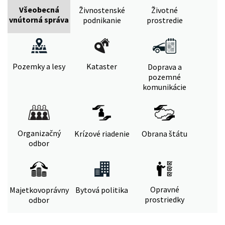
Všeobecná
Živnostenské
Životné
vnútorná správa
podnikanie
prostredie
Pozemky a lesy
Kataster
Doprava a
pozemné
komunikácie
Organizačný
Krízové riadenie
Obrana štátu
odbor
Opravné
Majetkovoprávny
Bytová politika
prostriedky
odbor