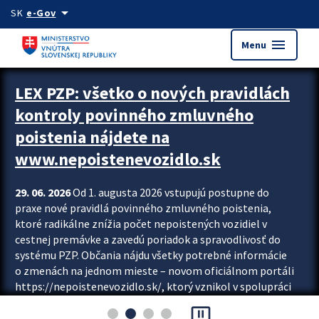
Preskocit na hlavný obsah
arrow_drop_down
SK
e-Gov
menu
Menu
Zastavit automatický posun upútavok
LEX PZP: všetko o nových pravidlách
kontroly povinného zmluvného
poistenia nájdete na
www.nepoistenevozidlo.sk
29. 06. 2026
Od 1. augusta 2026 vstupujú postupne do
praxe nové pravidlá povinného zmluvného poistenia,
ktoré radikálne znížia počet nepoistených vozidiel v
cestnej premávke a zavedú poriadok a spravodlivosť do
systému PZP. Občania nájdu všetky potrebné informácie
o zmenách na jednom mieste – novom oficiálnom portáli
https://nepoistenevozidlo.sk/, ktorý vznikol v spolupráci
Slovenskej kancelárie poisťovateľov (SKP), Slovenskej
pause_presentation
asociácie poisťovní (SLASPO) a Ministerstva vnútra SR.