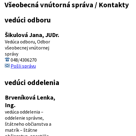
Všeobecná vnútorná správa / Kontakty
vedúci odboru
Šikulová Jana, JUDr.
Vedúca odboru, Odbor
všeobecnej vnútornej
správy
048/4306270
Pošli správu
vedúci oddelenia
Brveníková Lenka,
Ing.
vedúca oddelenia –
oddelenie správne,
štátneho občianstva a
matrík – štátne
občianstvo, apostille