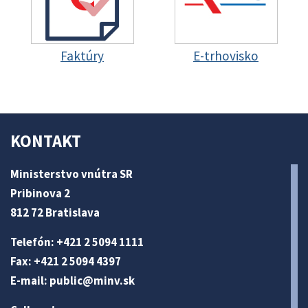
Faktúry
E-trhovisko
KONTAKT
Ministerstvo vnútra SR
Pribinova 2
812 72 Bratislava
Telefón: +421 2 5094 1111
Fax: +421 2 5094 4397
E-mail:
public@minv
.sk