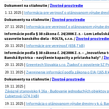
Dokument na stiahnutie /
Životné prostredie
1. 12. 2025 |
Informácia pre verjnosť o plánovanom výrube drev
Dokumenty na stiahnutie /
Životné prostredie
27. 11. 2025 |
Informácia pre verejnosť o plánovanom výrube dr
Informácie podľa § 38 zákona č. 24/2006 Z. z. - Lom Leňušsk
uzavretie banského diela - ROLTA, s.r.o. /
Životné prostredie
20. 11. 2025 |
Informácie pre verejnosť (658,7 kB)
Informácie podľa § 38 zákona č. 24/2006 Z. z. – „Inovatívn
Banská Bystrica – navýšenie kapacity a prístavba haly“ /
Ži
20. 11. 2025 |
Greentech Slovakia s.r.o. Žiadosť o povolenie SZ P
20. 11. 2025 |
Zverejnenie informácií podľa zákona o EIA (165,8 
Dokumenty na stiahnutie /
Životné prostredie
19. 11. 2025 |
Záväzné stanovisko § 16a - Budovanie jednoduchých objektov 
Ľubietová (274,3 kB)
19. 11. 2025 |
Informácia o plánovanom výrube dreviny v k. ú. Ba