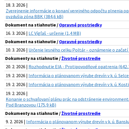
18. 3. 2026 |
Zverejnenie informácie o konaní verejného odpočtu plnenia op
ovzdušia zóna BBK (384,6 kB)
Dokument na stiahnutie /
Opravné prostriedky
16. 3. 2026 |
LC Vígľaš - určenie (1,4 MB)
Dokument na stiahnutie /
Opravné prostriedky
10. 3. 2026 |
Určenie lesného celku Poltár – oznámenie o začatí 
Dokumenty na stiahnutie /
Životné prostredie
20. 2. 2026 |
Rozhodnutie EIA - Protipovodňové opatrenia (642,
19. 2. 2026 |
Informácia o plánovanom výrube drevín v k. ú. Selce
19. 2. 2026 |
Informácia o plánovanom výrube drevín v k. ú. Kosti
19. 2. 2026 |
Konanie o schvaľovaní plánu prác na odstránenie environmentá
Pod Branzovou (175,9 kB)
Dokumenty na stiahnutie /
Životné prostredie
9. 2. 2026 |
Informácia o plánovanom výrube drevín v k. ú. Banská