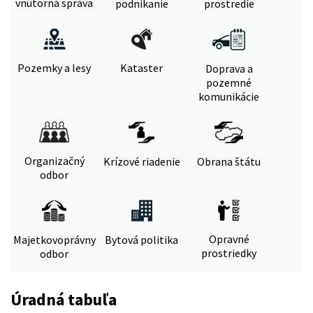
vnútorná správa
podnikanie
prostredie
Pozemky a lesy
Kataster
Doprava a
pozemné
komunikácie
Organizačný
Krízové riadenie
Obrana štátu
odbor
Opravné
Majetkovoprávny
Bytová politika
prostriedky
odbor
Úradná tabuľa