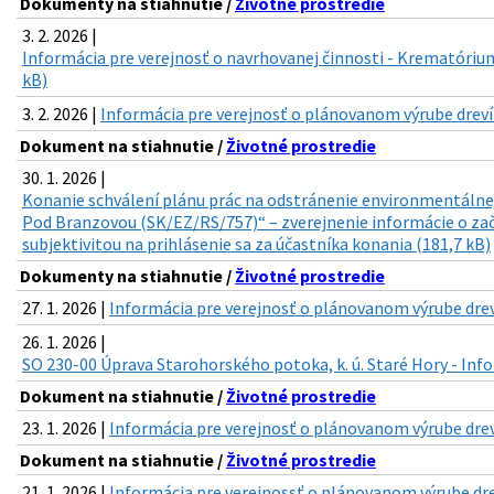
Dokumenty na stiahnutie /
Životné prostredie
3. 2. 2026 |
Informácia pre verejnosť o navrhovanej činnosti - Krematórium
kB)
3. 2. 2026 |
Informácia pre verejnosť o plánovanom výrube drevín 
Dokument na stiahnutie /
Životné prostredie
30. 1. 2026 |
Konanie schválení plánu prác na odstránenie environmentálnej
Pod Branzovou (SK/EZ/RS/757)“ – zverejnenie informácie o zač
subjektivitou na prihlásenie sa za účastníka konania (181,7 kB)
Dokumenty na stiahnutie /
Životné prostredie
27. 1. 2026 |
Informácia pre verejnosť o plánovanom výrube drevín
26. 1. 2026 |
SO 230-00 Úprava Starohorského potoka, k. ú. Staré Hory - Info
Dokument na stiahnutie /
Životné prostredie
23. 1. 2026 |
Informácia pre verejnosť o plánovanom výrube dreví
Dokument na stiahnutie /
Životné prostredie
21. 1. 2026 |
Informácia pre verejnossť o plánovanom výrube dre