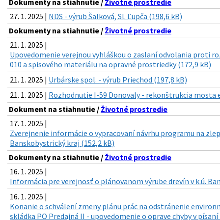
Dokumenty na stiahnutie /
Životné prostredie
27. 1. 2025 |
NDS - výrub Šalková, Sl. Ľupča (198,6 kB)
Dokumenty na stiahnutie /
Životné prostredie
21. 1. 2025 |
Upovedomenie verejnou vyhláškou o zaslaní odvolania proti
010 a spisového materiálu na opravné prostriedky (172,9 kB)
21. 1. 2025 |
Urbárske spol. - výrub Priechod (197,8 kB)
21. 1. 2025 |
Rozhodnutie I-59 Donovaly - rekonštrukcia mosta ev
Dokument na stiahnutie /
Životné prostredie
17. 1. 2025 |
Zverejnenie informácie o vypracovaní návrhu programu na zlepš
Banskobystrický kraj (152,2 kB)
Dokumenty na stiahnutie /
Životné prostredie
16. 1. 2025 |
Informácia pre verejnosť o plánovanom výrube drevín v k.ú. Ban
16. 1. 2025 |
Konanie o schválení zmeny plánu prác na odstránenie environm
skládka PO Predajná II - upovedomenie o oprave chyby v písaní 