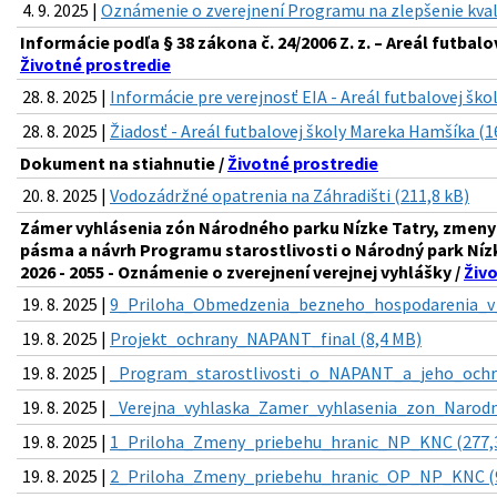
4. 9. 2025 |
Oznámenie o zverejnení Programu na zlepšenie kval
Informácie podľa § 38 zákona č. 24/2006 Z. z. – Areál futbal
Životné prostredie
28. 8. 2025 |
Informácie pre verejnosť EIA - Areál futbalovej šk
28. 8. 2025 |
Žiadosť - Areál futbalovej školy Mareka Hamšíka (1
Dokument na stiahnutie /
Životné prostredie
20. 8. 2025 |
Vodozádržné opatrenia na Záhradišti (211,8 kB)
Zámer vyhlásenia zón Národného parku Nízke Tatry, zmeny 
pásma a návrh Programu starostlivosti o Národný park Níz
2026 - 2055 - Oznámenie o zverejnení verejnej vyhlášky /
Živ
19. 8. 2025 |
9_Priloha_Obmedzenia_bezneho_hospodarenia_v_
19. 8. 2025 |
Projekt_ochrany_NAPANT_final (8,4 MB)
19. 8. 2025 |
_Program_starostlivosti_o_NAPANT_a_jeho_ochr
19. 8. 2025 |
_Verejna_vyhlaska_Zamer_vyhlasenia_zon_Narodn
19. 8. 2025 |
1_Priloha_Zmeny_priebehu_hranic_NP_KNC (277,3
19. 8. 2025 |
2_Priloha_Zmeny_priebehu_hranic_OP_NP_KNC (