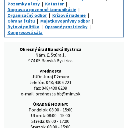
Pozemky a lesy
Kataster
Doprava a pozemné komunikácie
Organizačný odbor
Krízové riadenie
Obrana štátu
Majetkovoprávny odbor
Bytová politika
Opravné prostriedky
Kongresová sála
Okresný úrad Banská Bystrica
Nám. Ľ. Štúra 1,
974 05 Banská Bystrica
Prednosta
JUDr. Juraj Džmura
telefón: 048/430 6221
fax: 048/430 6209
e-mail: prednosta.bb@minv.sk
ÚRADNÉ HODINY:
Pondelok: 08:00 - 15:00
Utorok: 08:00 - 15:00
Streda: 08:00 - 17:00
Štvrtok: 08:00 - 15:00