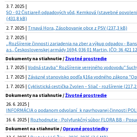
3. 7. 2025 |
SO - 02 Čistiareň odpadových vôd, Kemková (stavebné povoleni
(431,8 kB)
2. 7. 2025 |
Trnavá Hora, Zásobovanie obce z PSV (237,3 kB)
2. 7. 2025 |
,,Rozšírenie činnosti zariadenia na zber a výkup odpadov - Ban
a.s., Československej armády 1694, 036 01 Martin, IČO: 36 421 1
Dokumenty na stiahnutie /
Životné prostredie
1. 7. 2025 |
Vodná stavba" Rozšírenie verejného vodovodu" Such
1. 7. 2025 |
Záväzné stanovisko podľa §16a vodného zákona "Op
1. 7. 2025 |
Cyklistická cestička Zvolen – Sliač - rozšírenie (217,2
Dokumenty na stiahnutie /
Životné prostredie
26. 6. 2025 |
INFORMÁCIA o podanom odvolaní_k navrhovanej činnosti POL
16. 6. 2025 |
Rozhodnutie - Polyfunkčný súbor FLORA BB - Posud
Dokument na stiahnutie /
Opravné prostriedky