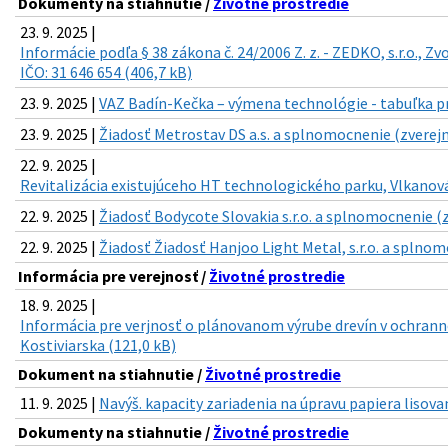
Dokumenty na stiahnutie /
Životné prostredie
23. 9. 2025 |
Informácie podľa § 38 zákona č. 24/2006 Z. z. - ZEDKO, s.r.o., Z
IČO: 31 646 654 (406,7 kB)
23. 9. 2025 |
VAZ Badín-Kečka – výmena technológie - tabuľka pr
23. 9. 2025 |
Žiadosť Metrostav DS a.s. a splnomocnenie (zverejn
22. 9. 2025 |
Revitalizácia existujúceho HT technologického parku, Vlkanová 
22. 9. 2025 |
Žiadosť Bodycote Slovakia s.r.o. a splnomocnenie (z
22. 9. 2025 |
Žiadosť Žiadosť Hanjoo Light Metal, s.r.o. a splnom
Informácia pre verejnosť /
Životné prostredie
18. 9. 2025 |
Informácia pre verjnosť o plánovanom výrube drevín v ochranno
Kostiviarska (121,0 kB)
Dokument na stiahnutie /
Životné prostredie
11. 9. 2025 |
Navýš. kapacity zariadenia na úpravu papiera lisova
Dokumenty na stiahnutie /
Životné prostredie