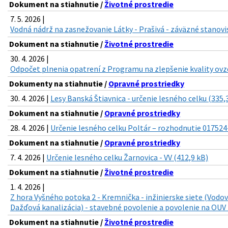
Dokument na stiahnutie /
Životné prostredie
7. 5. 2026 |
Vodná nádrž na zasnežovanie Látky - Prašivá - záväzné stanovi
Dokument na stiahnutie /
Životné prostredie
30. 4. 2026 |
Odpočet plnenia opatrení z Programu na zlepšenie kvality ovzd
Dokumenty na stiahnutie /
Opravné prostriedky
30. 4. 2026 |
Lesy Banská Štiavnica - určenie lesného celku (335,
Dokument na stiahnutie /
Opravné prostriedky
28. 4. 2026 |
Určenie lesného celku Poltár – rozhodnutie 017524
Dokument na stiahnutie /
Opravné prostriedky
7. 4. 2026 |
Určenie lesného celku Žarnovica - VV (412,9 kB)
Dokument na stiahnutie /
Životné prostredie
1. 4. 2026 |
Z hora Vyšného potoka 2 - Kremnička - inžinierske siete (Vodo
Dažďová kanalizácia) - stavebné povolenie a povolenie na OUV 
Dokument na stiahnutie /
Životné prostredie