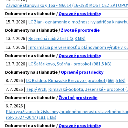
Záväzné stanovisko § 16a - M6014 (16-193) MOST CEZ ZÁTOP
Dokument na stiahnutie /
Opravné prostriedky
15. 7. 2026 |
LC Žiar - oznámenie o možnosti vyjadriť sa k návrhu
Dokumenty na stiahnutie /
Životné prostredie
13. 7. 2026 |
Retenčná nádrž Lešť (3,3 MB)
13. 7. 2026 |
Informácia pre verejnosť o plánovanom výrube v k.ú
Dokument na stiahnutie /
Opravné prostriedky
13. 7. 2026 |
LC Šafárikovo, Stárňa - protokol (981,5 kB)
Dokumenty na stiahnutie /
Opravné prostriedky
8. 7. 2026 |
LC Brádno, Rimavské Brezovo - protokol (666,5 kB)
7. 7. 2026 |
Teplý Vrch, Rimavská-Sobota, Jesenské - protokol (
Dokument na stiahnutie /
Životné prostredie
6. 7. 2026 |
Plán využívania ložiska nevyhradeného nerastu stavebného ka
roky 2027 -2047 (181,1 kB)
Dokument na stiahnutie /
Opravné prostriedky