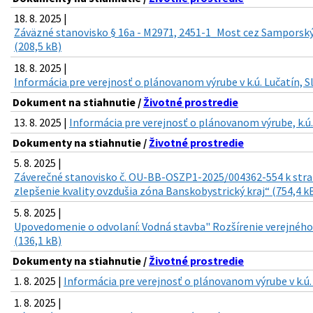
18. 8. 2025 |
Záväzné stanovisko § 16a - M2971, 2451-1_Most cez Samporsk
(208,5 kB)
18. 8. 2025 |
Informácia pre verejnosť o plánovanom výrube v k.ú. Lučatín, S
Dokument na stiahnutie /
Životné prostredie
13. 8. 2025 |
Informácia pre verejnosť o plánovanom výrube, k.ú
Dokumenty na stiahnutie /
Životné prostredie
5. 8. 2025 |
Záverečné stanovisko č. OU-BB-OSZP1-2025/004362-554 k st
zlepšenie kvality ovzdušia zóna Banskobystrický kraj“ (754,4 k
5. 8. 2025 |
Upovedomenie o odvolaní: Vodná stavba" Rozšírenie verejnéh
(136,1 kB)
Dokumenty na stiahnutie /
Životné prostredie
1. 8. 2025 |
Informácia pre verejnosť o plánovanom výrube v k.ú.
1. 8. 2025 |