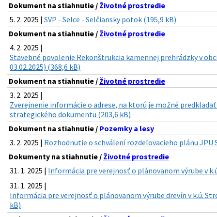
Dokument na stiahnutie /
Životné prostredie
5. 2. 2025 |
SVP - Selce - Selčiansky potok (195,9 kB)
Dokument na stiahnutie /
Životné prostredie
4. 2. 2025 |
Stavebné povolenie Rekonštrukcia kamennej prehrádzky v ob
03.02.2025) (368,6 kB)
Dokument na stiahnutie /
Životné prostredie
3. 2. 2025 |
Zverejnenie informácie o adrese, na ktorú je možné predkladať
strategického dokumentu (203,6 kB)
Dokument na stiahnutie /
Pozemky a lesy
3. 2. 2025 |
Rozhodnutie o schválení rozdeľovacieho plánu JPU St
Dokumenty na stiahnutie /
Životné prostredie
31. 1. 2025 |
Informácia pre verejnosť o plánovanom výrube v k.ú.
31. 1. 2025 |
Informácia pre verejnosť o plánovanom výrube drevín v k.ú. Stre
kB)