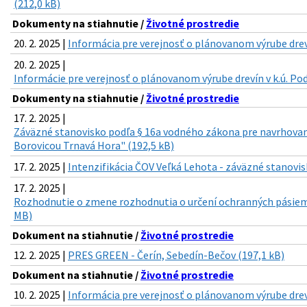
(212,0 kB)
Dokumenty na stiahnutie /
Životné prostredie
20. 2. 2025 |
Informácia pre verejnosť o plánovanom výrube drevín
20. 2. 2025 |
Informácie pre verejnosť o plánovanom výrube drevín v k.ú. Pod
Dokumenty na stiahnutie /
Životné prostredie
17. 2. 2025 |
Záväzné stanovisko podľa § 16a vodného zákona pre navrhovan
Borovicou Trnavá Hora" (192,5 kB)
17. 2. 2025 |
Intenzifikácia ČOV Veľká Lehota - záväzné stanovis
17. 2. 2025 |
Rozhodnutie o zmene rozhodnutia o určení ochranných pásiem 
MB)
Dokument na stiahnutie /
Životné prostredie
12. 2. 2025 |
PRES GREEN - Čerín, Sebedín-Bečov (197,1 kB)
Dokument na stiahnutie /
Životné prostredie
10. 2. 2025 |
Informácia pre verejnosť o plánovanom výrube drevín