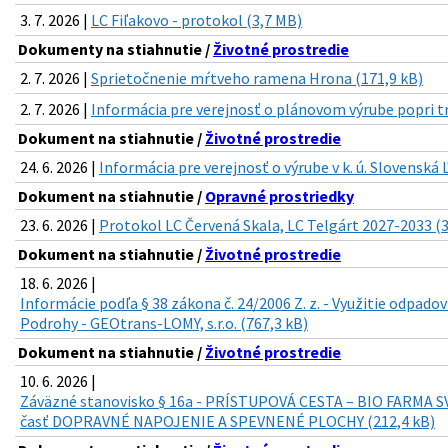
3. 7. 2026 |
LC Fiľakovo - protokol (3,7 MB)
Dokumenty na stiahnutie /
Životné prostredie
2. 7. 2026 |
Sprietočnenie mŕtveho ramena Hrona (171,9 kB)
2. 7. 2026 |
Informácia pre verejnosť o plánovom výrube popri t
Dokument na stiahnutie /
Životné prostredie
24. 6. 2026 |
Informácia pre verejnosť o výrube v k. ú. Slovenská 
Dokument na stiahnutie /
Opravné prostriedky
23. 6. 2026 |
Protokol LC Červená Skala, LC Telgárt 2027-2033 (
Dokument na stiahnutie /
Životné prostredie
18. 6. 2026 |
Informácie podľa § 38 zákona č. 24/2006 Z. z. - Využitie odpado
Podrohy - GEOtrans-LOMY, s.r.o. (767,3 kB)
Dokument na stiahnutie /
Životné prostredie
10. 6. 2026 |
Záväzné stanovisko § 16a - PRÍSTUPOVÁ CESTA – BIO FARMA 
časť DOPRAVNÉ NAPOJENIE A SPEVNENÉ PLOCHY (212,4 kB)