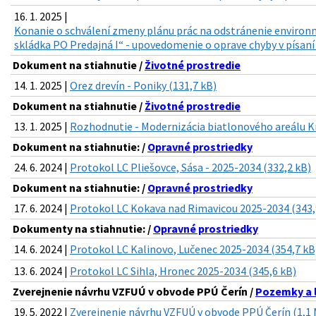
16. 1. 2025 |
Konanie o schválení zmeny plánu prác na odstránenie environm
skládka PO Predajná I“ - upovedomenie o oprave chyby v písaní 
Dokument na stiahnutie /
Životné prostredie
14. 1. 2025 |
Orez drevín - Poniky (131,7 kB)
Dokument na stiahnutie /
Životné prostredie
13. 1. 2025 |
Rozhodnutie - Modernizácia biatlonového areálu Kr
Dokument na stiahnutie: /
Opravné prostriedky
24. 6. 2024 |
Protokol LC Pliešovce, Sása - 2025-2034 (332,2 kB)
Dokument na stiahnutie: /
Opravné prostriedky
17. 6. 2024 |
Protokol LC Kokava nad Rimavicou 2025-2034 (343,
Dokumenty na stiahnutie: /
Opravné prostriedky
14. 6. 2024 |
Protokol LC Kalinovo, Lučenec 2025-2034 (354,7 kB
13. 6. 2024 |
Protokol LC Sihla, Hronec 2025-2034 (345,6 kB)
Zverejnenie návrhu VZFUÚ v obvode PPÚ Čerín /
Pozemky a 
19. 5. 2022 |
Zverejnenie návrhu VZFUÚ v obvode PPÚ Čerín (1,1