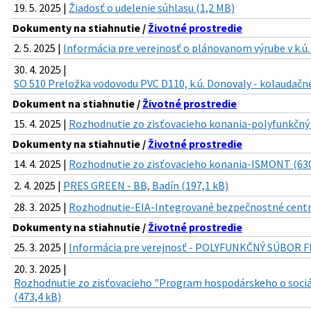
19. 5. 2025 |
Žiadosť o udelenie súhlasu (1,2 MB)
Dokumenty na stiahnutie /
Životné prostredie
2. 5. 2025 |
Informácia pre verejnosť o plánovanom výrube v k.ú.
30. 4. 2025 |
SO 510 Preložka vodovodu PVC D110, k.ú. Donovaly - kolaudačné
Dokument na stiahnutie /
Životné prostredie
15. 4. 2025 |
Rozhodnutie zo zisťovacieho konania-polyfunkčný 
Dokumenty na stiahnutie /
Životné prostredie
14. 4. 2025 |
Rozhodnutie zo zisťovacieho konania-ISMONT (630
2. 4. 2025 |
PRES GREEN - BB, Badín (197,1 kB)
28. 3. 2025 |
Rozhodnutie-EIA-Integrované bezpečnostné centr
Dokumenty na stiahnutie /
Životné prostredie
25. 3. 2025 |
Informácia pre verejnosť - POLYFUNKČNÝ SÚBOR F
20. 3. 2025 |
Rozhodnutie zo zisťovacieho "Program hospodárskeho o sociá
(473,4 kB)