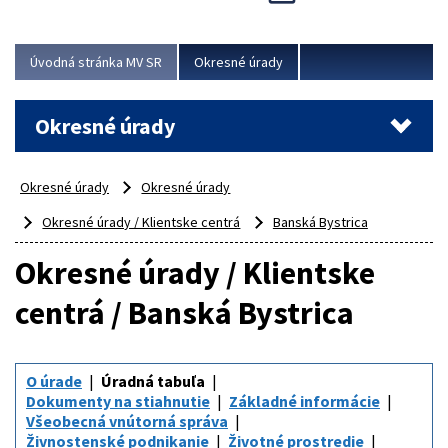
Novinky predstavili na...
Viac
Úvodná stránka MV SR
Okresné úrady
Okresné úrady
Okresné úrady
Okresné úrady
Okresné úrady / Klientske centrá
Banská Bystrica
Okresné úrady / Klientske
centrá / Banská Bystrica
O úrade
Úradná tabuľa
Dokumenty na stiahnutie
Základné informácie
Všeobecná vnútorná správa
Živnostenské podnikanie
Životné prostredie