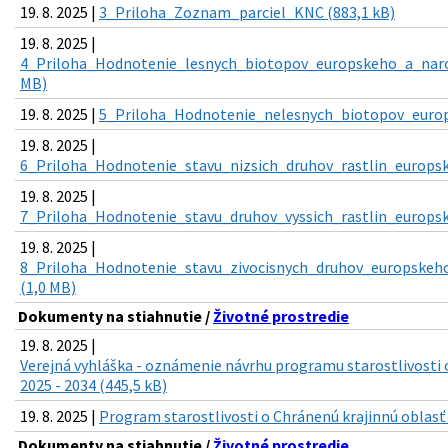
19. 8. 2025 |
3_Priloha_Zoznam_parciel_KNC (883,1 kB)
19. 8. 2025 |
4_Priloha_Hodnotenie_lesnych_biotopov_europskeho_a_nar
MB)
19. 8. 2025 |
5_Priloha_Hodnotenie_nelesnych_biotopov_europ
19. 8. 2025 |
6_Priloha_Hodnotenie_stavu_nizsich_druhov_rastlin_europs
19. 8. 2025 |
7_Priloha_Hodnotenie_stavu_druhov_vyssich_rastlin_europs
19. 8. 2025 |
8_Priloha_Hodnotenie_stavu_zivocisnych_druhov_europske
(1,0 MB)
Dokumenty na stiahnutie /
Životné prostredie
19. 8. 2025 |
Verejná vyhláška - oznámenie návrhu programu starostlivosti 
2025 - 2034 (445,5 kB)
19. 8. 2025 |
Program starostlivosti o Chránenú krajinnú oblasť 
Dokumenty na stiahnutie /
Životné prostredie