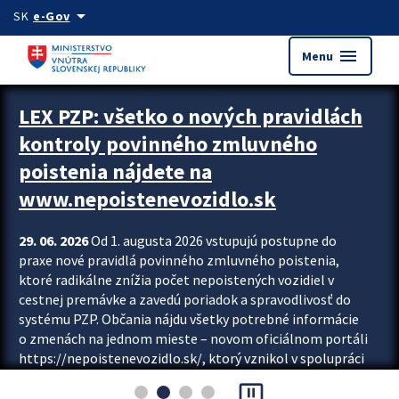
Preskocit na hlavný obsah
arrow_drop_down
SK
e-Gov
menu
Menu
Zastavit automatický posun upútavok
LEX PZP: všetko o nových pravidlách
kontroly povinného zmluvného
poistenia nájdete na
www.nepoistenevozidlo.sk
29. 06. 2026
Od 1. augusta 2026 vstupujú postupne do
praxe nové pravidlá povinného zmluvného poistenia,
ktoré radikálne znížia počet nepoistených vozidiel v
cestnej premávke a zavedú poriadok a spravodlivosť do
systému PZP. Občania nájdu všetky potrebné informácie
o zmenách na jednom mieste – novom oficiálnom portáli
https://nepoistenevozidlo.sk/, ktorý vznikol v spolupráci
Slovenskej kancelárie poisťovateľov (SKP), Slovenskej
pause_presentation
asociácie poisťovní (SLASPO) a Ministerstva vnútra SR.