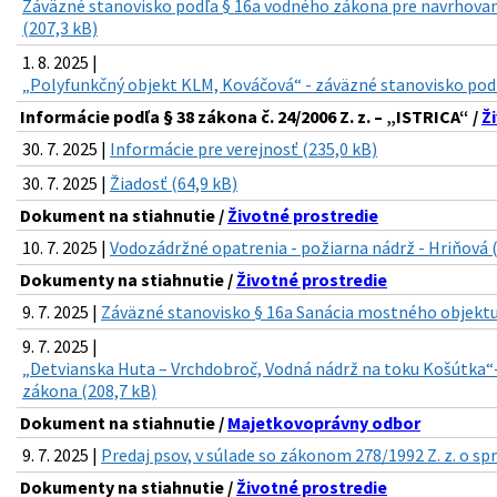
Záväzné stanovisko podľa § 16a vodného zákona pre navrhova
(207,3 kB)
1. 8. 2025 |
„Polyfunkčný objekt KLM, Kováčová“ - záväzné stanovisko pod
Informácie podľa § 38 zákona č. 24/2006 Z. z. – „ISTRICA“ /
Ž
30. 7. 2025 |
Informácie pre verejnosť (235,0 kB)
30. 7. 2025 |
Žiadosť (64,9 kB)
Dokument na stiahnutie /
Životné prostredie
10. 7. 2025 |
Vodozádržné opatrenia - požiarna nádrž - Hriňová 
Dokumenty na stiahnutie /
Životné prostredie
9. 7. 2025 |
Záväzné stanovisko § 16a Sanácia mostného objektu 
9. 7. 2025 |
„Detvianska Huta – Vrchdobroč, Vodná nádrž na toku Košútka“
zákona (208,7 kB)
Dokument na stiahnutie /
Majetkovoprávny odbor
9. 7. 2025 |
Predaj psov, v súlade so zákonom 278/1992 Z. z. o sp
Dokumenty na stiahnutie /
Životné prostredie