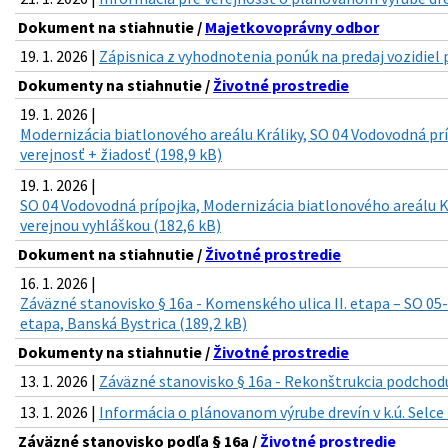
Dokument na stiahnutie /
Majetkovoprávny odbor
19. 1. 2026 |
Zápisnica z vyhodnotenia ponúk na predaj vozidiel p
Dokumenty na stiahnutie /
Životné prostredie
19. 1. 2026 |
Modernizácia biatlonového areálu Králiky, SO 04 Vodovodná prí
verejnosť + žiadosť (198,9 kB)
19. 1. 2026 |
SO 04 Vodovodná prípojka, Modernizácia biatlonového areálu K
verejnou vyhláškou (182,6 kB)
Dokument na stiahnutie /
Životné prostredie
16. 1. 2026 |
Záväzné stanovisko § 16a - Komenského ulica II. etapa – SO 05
etapa, Banská Bystrica (189,2 kB)
Dokumenty na stiahnutie /
Životné prostredie
13. 1. 2026 |
Záväzné stanovisko § 16a - Rekonštrukcia podchodu
13. 1. 2026 |
Informácia o plánovanom výrube drevín v k.ú. Selce 
Záväzné stanovisko podľa § 16a /
Životné prostredie