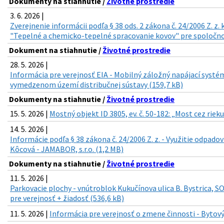
Dokumenty na stiahnutie /
Životné prostredie
3. 6. 2026 |
Zverejnenie informácii podľa § 38 ods. 2 zákona č. 24/2006 Z. z
"Tepelné a chemicko-tepelné spracovanie kovov" pre spoločnosť
Dokument na stiahnutie /
Životné prostredie
28. 5. 2026 |
Informácia pre verejnosť EIA - Mobilný záložný napájací syst
vymedzenom území distribučnej sústavy (159,7 kB)
Dokumenty na stiahnutie /
Životné prostredie
15. 5. 2026 |
Mostný objekt ID 3805, ev. č. 50-182: „Most cez riek
14. 5. 2026 |
Informácie podľa § 38 zákona č. 24/2006 Z. z. - Využitie odpado
Kôcová - JAMABOR, s.r.o. (1,2 MB)
Dokumenty na stiahnutie /
Životné prostredie
11. 5. 2026 |
Parkovacie plochy - vnútroblok Kukučínova ulica B. Bystrica, S
pre verejnosť + žiadosť (536,6 kB)
11. 5. 2026 |
Informácia pre verejnosť o zmene činnosti - Bytový