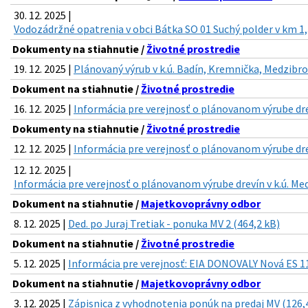
30. 12. 2025 |
Vodozádržné opatrenia v obci Bátka SO 01 Suchý polder v km 1,
Dokumenty na stiahnutie /
Životné prostredie
19. 12. 2025 |
Plánovaný výrub v k.ú. Badín, Kremnička, Medzibro
Dokument na stiahnutie /
Životné prostredie
16. 12. 2025 |
Informácia pre verejnosť o plánovanom výrube drev
Dokumenty na stiahnutie /
Životné prostredie
12. 12. 2025 |
Informácia pre verejnosť o plánovanom výrube drev
12. 12. 2025 |
Informácia pre verejnosť o plánovanom výrube drevín v k.ú. Med
Dokument na stiahnutie /
Majetkovoprávny odbor
8. 12. 2025 |
Ded. po Juraj Tretiak - ponuka MV 2 (464,2 kB)
Dokument na stiahnutie /
Životné prostredie
5. 12. 2025 |
Informácia pre verejnosť: EIA DONOVALY Nová ES 11
Dokument na stiahnutie /
Majetkovoprávny odbor
3. 12. 2025 |
Zápisnica z vyhodnotenia ponúk na predaj MV (126,