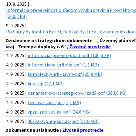
10. 9. 2025 |
Informácia pre verejnosť ohľadom výrubu drevín a krovitého por
(200,2 kB)
9. 9. 2025 |
Požiarny hydrant na Kačici, Banská Bystrica - oznámenie o kon
Oznámenie o strategickom dokumente – „Územný plán ve
kraj – Zmeny a doplnky č. 6“ /
Životné prostredie
4. 9. 2025 |
informacia-pre-verejnost-pdf (100,5 kB)
4. 9. 2025 |
informativna-priloha-pdf (1,1 MB)
4. 9. 2025 |
komplexny-urb-navrh-pdf (25,9 MB)
4. 9. 2025 |
kun-zip (27,1 MB)
4. 9. 2025 |
oznamenie-o-strateg-dok-_zad6-pdf (263,0 kB)
4. 9. 2025 |
textova-cast-pdf (1,1 MB)
4. 9. 2025 |
vpzp-zad-sutlac-pdf (24,6 MB)
4. 9. 2025 |
36-32-zvolen-sutlac-pdf (21,8 MB)
Dokument na stiahnutie /
Životné prostredie