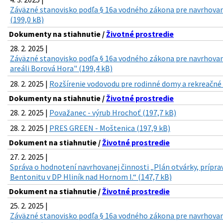
Záväzné stanovisko podľa § 16a vodného zákona pre navrhovan
(199,0 kB)
Dokumenty na stiahnutie /
Životné prostredie
28. 2. 2025 |
Záväzné stanovisko podľa § 16a vodného zákona pre navrhovan
areáli Borová Hora" (199,4 kB)
28. 2. 2025 |
Rozšírenie vodovodu pre rodinné domy a rekreačné c
Dokumenty na stiahnutie /
Životné prostredie
28. 2. 2025 |
Považanec - výrub Hrochoť (197,7 kB)
28. 2. 2025 |
PRES GREEN - Moštenica (197,9 kB)
Dokument na stiahnutie /
Životné prostredie
27. 2. 2025 |
Správa o hodnotení navrhovanej činnosti „Plán otvárky, prípra
Bentonitu v DP Hliník nad Hornom I.“ (147,7 kB)
Dokument na stiahnutie /
Životné prostredie
25. 2. 2025 |
Záväzné stanovisko podľa § 16a vodného zákona pre navrhovan