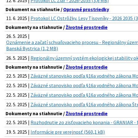
12. 6. 2025 |
Protokol LC Žiar - 2026-2035 (3,6 MB)
Dokument na stiahnutie /
Opravné prostriedky
11. 6. 2025 |
Protokol LC Ostrôžky, Lesy Tisovníky - 2026 2035 (
Dokumenty na stiahnutie /
Životné prostredie
26. 5. 2025 |
Oznámenie a začatí schvaľovacieho procesu - Regionálny územn
Banská Bystrica (1,2 MB)
26. 5. 2025 |
Regionálny územný systém ekologickej stability ok
Dokumenty na stiahnutie /
Životné prostredie
22. 5. 2025 |
Záväzné stanovisko podľa §16a vodného zákona Mos
22. 5. 2025 |
Záväzné stanovisko podľa §16a vodného zákona Mos
22. 5. 2025 |
Záväzné stanovisko podľa §16a vodného zákona Mos
22. 5. 2025 |
Záväzné stanovisko podľa §16a vodného zákona Štr
Dokumenty na stiahnutie /
Životné prostredie
22. 5. 2025 |
Rozhodnutie zo zisťovacieho konania - GRANIAR 
19. 5. 2025 |
Informácie pre verejnosť (560,1 kB)