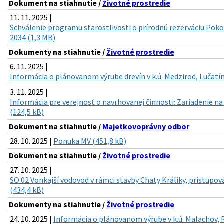
Dokument na stiahnutie /
Životné prostredie
11. 11. 2025 |
Schválenie programu starostlivosti o prírodnú rezerváciu Poko
2034 (1,3 MB)
Dokumenty na stiahnutie /
Životné prostredie
6. 11. 2025 |
Informácia o plánovanom výrube drevín v k.ú. Medzirod, Lučatín
3. 11. 2025 |
Informácia pre verejnosť o navrhovanej činnosti: Zariadenie n
(124,5 kB)
Dokument na stiahnutie /
Majetkovoprávny odbor
28. 10. 2025 |
Ponuka MV (451,8 kB)
Dokument na stiahnutie /
Životné prostredie
27. 10. 2025 |
SO 02 Vonkajší vodovod v rámci stavby Chaty Králiky, prístupov
(434,4 kB)
Dokumenty na stiahnutie /
Životné prostredie
24. 10. 2025 |
Informácia o plánovanom výrube v k.ú. Malachov, 