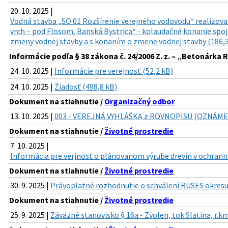
20. 10. 2025 |
Vodná stavba „SO 01 Rozšírenie verejného vodovodu“ realizova
vrch – pod Flosom, Banská Bystrica“ - kolaudačné konanie sp
zmeny vodnej stavby a s konaním o zmene vodnej stavby (186,3
Informácie podľa § 38 zákona č. 24/2006 Z. z. – „Betonárka R
24. 10. 2025 |
Informácie pre verejnosť (52,2 kB)
24. 10. 2025 |
Žiadosť (498,8 kB)
Dokument na stiahnutie /
Organizačný odbor
13. 10. 2025 |
003 - VEREJNÁ VYHLÁŠKA z ROVNOPISU (OZNÁMENIE
Dokument na stiahnutie /
Životné prostredie
7. 10. 2025 |
Informácia pre verjnosť o plánovanom výrube drevín v ochran
Dokument na stiahnutie /
Životné prostredie
30. 9. 2025 |
Právoplatné rozhodnutie o schválení RUSES okresu
Dokument na stiahnutie /
Životné prostredie
25. 9. 2025 |
Záväzné stanovisko § 16a - Zvolen, tok Slatina, r.k