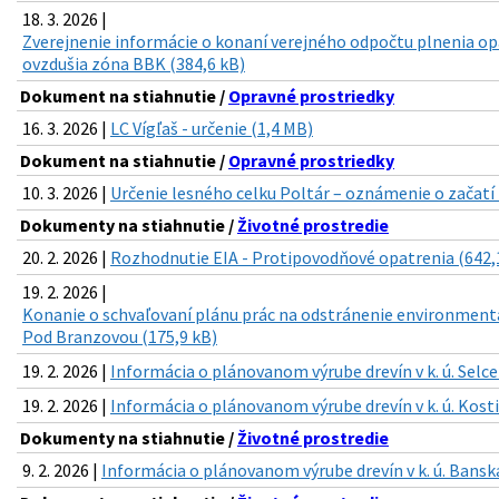
18. 3. 2026 |
Zverejnenie informácie o konaní verejného odpočtu plnenia op
ovzdušia zóna BBK (384,6 kB)
Dokument na stiahnutie /
Opravné prostriedky
16. 3. 2026 |
LC Vígľaš - určenie (1,4 MB)
Dokument na stiahnutie /
Opravné prostriedky
10. 3. 2026 |
Určenie lesného celku Poltár – oznámenie o začatí 
Dokumenty na stiahnutie /
Životné prostredie
20. 2. 2026 |
Rozhodnutie EIA - Protipovodňové opatrenia (642,
19. 2. 2026 |
Konanie o schvaľovaní plánu prác na odstránenie environmentá
Pod Branzovou (175,9 kB)
19. 2. 2026 |
Informácia o plánovanom výrube drevín v k. ú. Selce
19. 2. 2026 |
Informácia o plánovanom výrube drevín v k. ú. Kosti
Dokumenty na stiahnutie /
Životné prostredie
9. 2. 2026 |
Informácia o plánovanom výrube drevín v k. ú. Banská