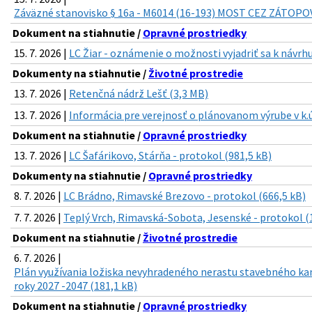
Záväzné stanovisko § 16a - M6014 (16-193) MOST CEZ ZÁTOP
Dokument na stiahnutie /
Opravné prostriedky
15. 7. 2026 |
LC Žiar - oznámenie o možnosti vyjadriť sa k návrhu
Dokumenty na stiahnutie /
Životné prostredie
13. 7. 2026 |
Retenčná nádrž Lešť (3,3 MB)
13. 7. 2026 |
Informácia pre verejnosť o plánovanom výrube v k.ú
Dokument na stiahnutie /
Opravné prostriedky
13. 7. 2026 |
LC Šafárikovo, Stárňa - protokol (981,5 kB)
Dokumenty na stiahnutie /
Opravné prostriedky
8. 7. 2026 |
LC Brádno, Rimavské Brezovo - protokol (666,5 kB)
7. 7. 2026 |
Teplý Vrch, Rimavská-Sobota, Jesenské - protokol (
Dokument na stiahnutie /
Životné prostredie
6. 7. 2026 |
Plán využívania ložiska nevyhradeného nerastu stavebného ka
roky 2027 -2047 (181,1 kB)
Dokument na stiahnutie /
Opravné prostriedky