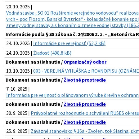
20. 10. 2025 |
Vodná stavba „SO 01 Rozšírenie verejného vodovodu“ realizova
vrch – pod Flosom, Banská Bystrica“ - kolaudačné konanie sp
zmeny vodnej stavby a s konaním o zmene vodnej stavby (186,3
Informácie podľa § 38 zákona č. 24/2006 Z. z. – „Betonárka R
24. 10. 2025 |
Informácie pre verejnosť (52,2 kB)
24. 10. 2025 |
Žiadosť (498,8 kB)
Dokument na stiahnutie /
Organizačný odbor
13. 10. 2025 |
003 - VEREJNÁ VYHLÁŠKA z ROVNOPISU (OZNÁMENIE
Dokument na stiahnutie /
Životné prostredie
7. 10. 2025 |
Informácia pre verjnosť o plánovanom výrube drevín v ochran
Dokument na stiahnutie /
Životné prostredie
30. 9. 2025 |
Právoplatné rozhodnutie o schválení RUSES okresu
Dokument na stiahnutie /
Životné prostredie
25. 9. 2025 |
Záväzné stanovisko § 16a - Zvolen, tok Slatina, r.k