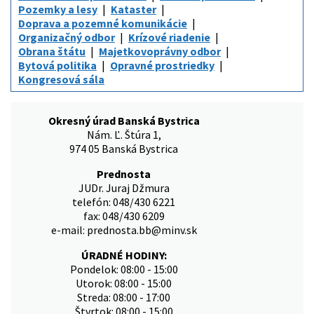
Pozemky a lesy
Kataster
Doprava a pozemné komunikácie
Organizačný odbor
Krízové riadenie
Obrana štátu
Majetkovoprávny odbor
Bytová politika
Opravné prostriedky
Kongresová sála
Okresný úrad Banská Bystrica
Nám. Ľ. Štúra 1,
974 05 Banská Bystrica
Prednosta
JUDr. Juraj Džmura
telefón: 048/430 6221
fax: 048/430 6209
e-mail: prednosta.bb@minv.sk
ÚRADNÉ HODINY:
Pondelok: 08:00 - 15:00
Utorok: 08:00 - 15:00
Streda: 08:00 - 17:00
Štvrtok: 08:00 - 15:00