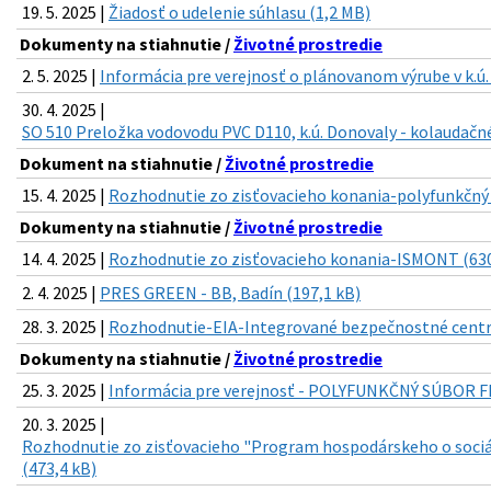
19. 5. 2025 |
Žiadosť o udelenie súhlasu (1,2 MB)
Dokumenty na stiahnutie /
Životné prostredie
2. 5. 2025 |
Informácia pre verejnosť o plánovanom výrube v k.ú.
30. 4. 2025 |
SO 510 Preložka vodovodu PVC D110, k.ú. Donovaly - kolaudačné
Dokument na stiahnutie /
Životné prostredie
15. 4. 2025 |
Rozhodnutie zo zisťovacieho konania-polyfunkčný 
Dokumenty na stiahnutie /
Životné prostredie
14. 4. 2025 |
Rozhodnutie zo zisťovacieho konania-ISMONT (630
2. 4. 2025 |
PRES GREEN - BB, Badín (197,1 kB)
28. 3. 2025 |
Rozhodnutie-EIA-Integrované bezpečnostné centr
Dokumenty na stiahnutie /
Životné prostredie
25. 3. 2025 |
Informácia pre verejnosť - POLYFUNKČNÝ SÚBOR F
20. 3. 2025 |
Rozhodnutie zo zisťovacieho "Program hospodárskeho o sociá
(473,4 kB)