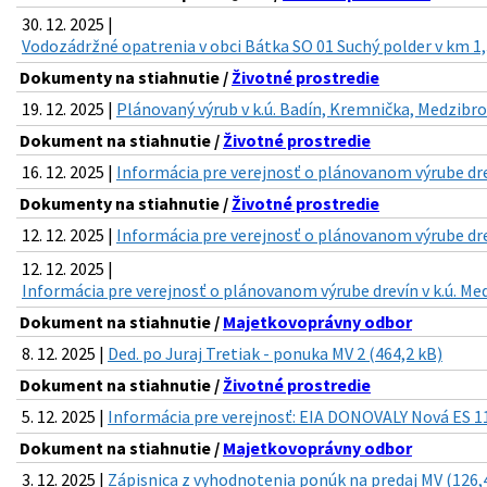
30. 12. 2025 |
Vodozádržné opatrenia v obci Bátka SO 01 Suchý polder v km 1,
Dokumenty na stiahnutie /
Životné prostredie
19. 12. 2025 |
Plánovaný výrub v k.ú. Badín, Kremnička, Medzibro
Dokument na stiahnutie /
Životné prostredie
16. 12. 2025 |
Informácia pre verejnosť o plánovanom výrube drev
Dokumenty na stiahnutie /
Životné prostredie
12. 12. 2025 |
Informácia pre verejnosť o plánovanom výrube drev
12. 12. 2025 |
Informácia pre verejnosť o plánovanom výrube drevín v k.ú. Med
Dokument na stiahnutie /
Majetkovoprávny odbor
8. 12. 2025 |
Ded. po Juraj Tretiak - ponuka MV 2 (464,2 kB)
Dokument na stiahnutie /
Životné prostredie
5. 12. 2025 |
Informácia pre verejnosť: EIA DONOVALY Nová ES 11
Dokument na stiahnutie /
Majetkovoprávny odbor
3. 12. 2025 |
Zápisnica z vyhodnotenia ponúk na predaj MV (126,