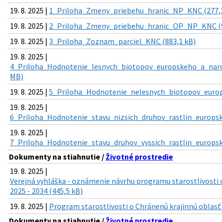
19. 8. 2025 |
1_Priloha_Zmeny_priebehu_hranic_NP_KNC (277,3
19. 8. 2025 |
2_Priloha_Zmeny_priebehu_hranic_OP_NP_KNC (
19. 8. 2025 |
3_Priloha_Zoznam_parciel_KNC (883,1 kB)
19. 8. 2025 |
4_Priloha_Hodnotenie_lesnych_biotopov_europskeho_a_nar
MB)
19. 8. 2025 |
5_Priloha_Hodnotenie_nelesnych_biotopov_europ
19. 8. 2025 |
6_Priloha_Hodnotenie_stavu_nizsich_druhov_rastlin_europs
19. 8. 2025 |
7_Priloha_Hodnotenie_stavu_druhov_vyssich_rastlin_europs
Dokumenty na stiahnutie /
Životné prostredie
19. 8. 2025 |
Verejná vyhláška - oznámenie návrhu programu starostlivosti 
2025 - 2034 (445,5 kB)
19. 8. 2025 |
Program starostlivosti o Chránenú krajinnú oblasť 
Dokumenty na stiahnutie /
Životné prostredie