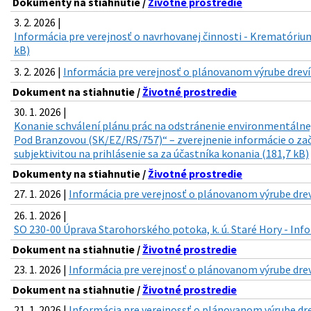
Dokumenty na stiahnutie /
Životné prostredie
3. 2. 2026 |
Informácia pre verejnosť o navrhovanej činnosti - Krematórium
kB)
3. 2. 2026 |
Informácia pre verejnosť o plánovanom výrube drevín 
Dokument na stiahnutie /
Životné prostredie
30. 1. 2026 |
Konanie schválení plánu prác na odstránenie environmentálnej
Pod Branzovou (SK/EZ/RS/757)“ – zverejnenie informácie o zač
subjektivitou na prihlásenie sa za účastníka konania (181,7 kB)
Dokumenty na stiahnutie /
Životné prostredie
27. 1. 2026 |
Informácia pre verejnosť o plánovanom výrube drevín
26. 1. 2026 |
SO 230-00 Úprava Starohorského potoka, k. ú. Staré Hory - Info
Dokument na stiahnutie /
Životné prostredie
23. 1. 2026 |
Informácia pre verejnosť o plánovanom výrube dreví
Dokument na stiahnutie /
Životné prostredie
21. 1. 2026 |
Informácia pre verejnossť o plánovanom výrube dre