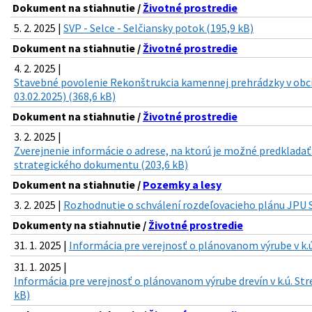
Dokument na stiahnutie /
Životné prostredie
5. 2. 2025 |
SVP - Selce - Selčiansky potok (195,9 kB)
Dokument na stiahnutie /
Životné prostredie
4. 2. 2025 |
Stavebné povolenie Rekonštrukcia kamennej prehrádzky v ob
03.02.2025) (368,6 kB)
Dokument na stiahnutie /
Životné prostredie
3. 2. 2025 |
Zverejnenie informácie o adrese, na ktorú je možné predkladať
strategického dokumentu (203,6 kB)
Dokument na stiahnutie /
Pozemky a lesy
3. 2. 2025 |
Rozhodnutie o schválení rozdeľovacieho plánu JPU St
Dokumenty na stiahnutie /
Životné prostredie
31. 1. 2025 |
Informácia pre verejnosť o plánovanom výrube v k.ú.
31. 1. 2025 |
Informácia pre verejnosť o plánovanom výrube drevín v k.ú. Stre
kB)