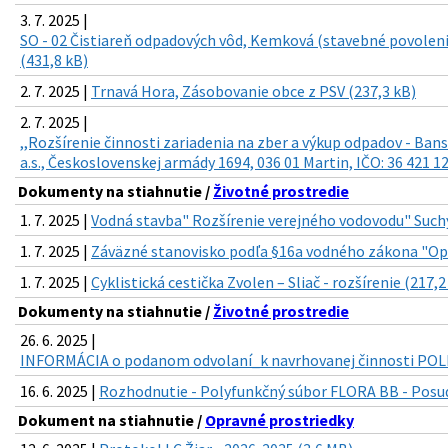
3. 7. 2025 |
SO - 02 Čistiareň odpadových vôd, Kemková (stavebné povoleni
(431,8 kB)
2. 7. 2025 |
Trnavá Hora, Zásobovanie obce z PSV (237,3 kB)
2. 7. 2025 |
,,Rozšírenie činnosti zariadenia na zber a výkup odpadov - Ban
a.s., Československej armády 1694, 036 01 Martin, IČO: 36 421 1
Dokumenty na stiahnutie /
Životné prostredie
1. 7. 2025 |
Vodná stavba" Rozšírenie verejného vodovodu" Such
1. 7. 2025 |
Záväzné stanovisko podľa §16a vodného zákona "Op
1. 7. 2025 |
Cyklistická cestička Zvolen – Sliač - rozšírenie (217,2
Dokumenty na stiahnutie /
Životné prostredie
26. 6. 2025 |
INFORMÁCIA o podanom odvolaní_k navrhovanej činnosti POL
16. 6. 2025 |
Rozhodnutie - Polyfunkčný súbor FLORA BB - Posud
Dokument na stiahnutie /
Opravné prostriedky