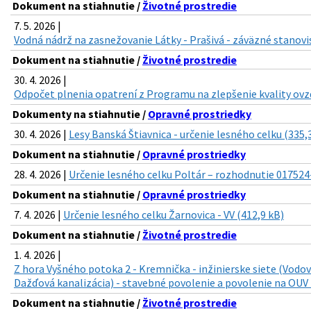
Dokument na stiahnutie /
Životné prostredie
7. 5. 2026 |
Vodná nádrž na zasnežovanie Látky - Prašivá - záväzné stanovi
Dokument na stiahnutie /
Životné prostredie
30. 4. 2026 |
Odpočet plnenia opatrení z Programu na zlepšenie kvality ovzd
Dokumenty na stiahnutie /
Opravné prostriedky
30. 4. 2026 |
Lesy Banská Štiavnica - určenie lesného celku (335,
Dokument na stiahnutie /
Opravné prostriedky
28. 4. 2026 |
Určenie lesného celku Poltár – rozhodnutie 017524
Dokument na stiahnutie /
Opravné prostriedky
7. 4. 2026 |
Určenie lesného celku Žarnovica - VV (412,9 kB)
Dokument na stiahnutie /
Životné prostredie
1. 4. 2026 |
Z hora Vyšného potoka 2 - Kremnička - inžinierske siete (Vodo
Dažďová kanalizácia) - stavebné povolenie a povolenie na OUV 
Dokument na stiahnutie /
Životné prostredie