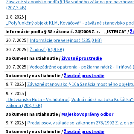
Záväzné stanovisko podľa § 16a vodného zákona pre navrhova
(207,3 kB)
1. 8. 2025 |
„Polyfunkčný objekt KLM, Kováčová“ - záväzné stanovisko pod
Informácie podľa § 38 zákona č. 24/2006 Z. z. – „ISTRICA“ /
Ž
30. 7. 2025 |
Informácie pre verejnosť (235,0 kB)
30. 7. 2025 |
Žiadosť (64,9 kB)
Dokument na stiahnutie /
Životné prostredie
10. 7. 2025 |
Vodozádržné opatrenia - požiarna nádrž - Hriňová 
Dokumenty na stiahnutie /
Životné prostredie
9. 7. 2025 |
Záväzné stanovisko § 16a Sanácia mostného objektu 
9. 7. 2025 |
„Detvianska Huta – Vrchdobroč, Vodná nádrž na toku Košútka“
zákona (208,7 kB)
Dokument na stiahnutie /
Majetkovoprávny odbor
9. 7. 2025 |
Predaj psov, v súlade so zákonom 278/1992 Z. z. o sp
Dokumenty na stiahnutie /
Životné prostredie