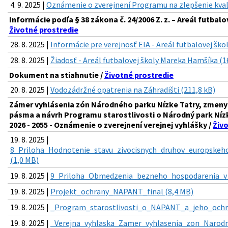
4. 9. 2025 |
Oznámenie o zverejnení Programu na zlepšenie kval
Informácie podľa § 38 zákona č. 24/2006 Z. z. – Areál futbal
Životné prostredie
28. 8. 2025 |
Informácie pre verejnosť EIA - Areál futbalovej šk
28. 8. 2025 |
Žiadosť - Areál futbalovej školy Mareka Hamšíka (1
Dokument na stiahnutie /
Životné prostredie
20. 8. 2025 |
Vodozádržné opatrenia na Záhradišti (211,8 kB)
Zámer vyhlásenia zón Národného parku Nízke Tatry, zmeny 
pásma a návrh Programu starostlivosti o Národný park Níz
2026 - 2055 - Oznámenie o zverejnení verejnej vyhlášky /
Živ
19. 8. 2025 |
8_Priloha_Hodnotenie_stavu_zivocisnych_druhov_europske
(1,0 MB)
19. 8. 2025 |
9_Priloha_Obmedzenia_bezneho_hospodarenia_v_
19. 8. 2025 |
Projekt_ochrany_NAPANT_final (8,4 MB)
19. 8. 2025 |
_Program_starostlivosti_o_NAPANT_a_jeho_ochr
19. 8. 2025 |
_Verejna_vyhlaska_Zamer_vyhlasenia_zon_Narodn