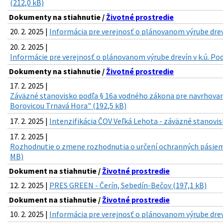
(212,0 kB)
Dokumenty na stiahnutie /
Životné prostredie
20. 2. 2025 |
Informácia pre verejnosť o plánovanom výrube drevín
20. 2. 2025 |
Informácie pre verejnosť o plánovanom výrube drevín v k.ú. Pod
Dokumenty na stiahnutie /
Životné prostredie
17. 2. 2025 |
Záväzné stanovisko podľa § 16a vodného zákona pre navrhovan
Borovicou Trnavá Hora" (192,5 kB)
17. 2. 2025 |
Intenzifikácia ČOV Veľká Lehota - záväzné stanovis
17. 2. 2025 |
Rozhodnutie o zmene rozhodnutia o určení ochranných pásiem 
MB)
Dokument na stiahnutie /
Životné prostredie
12. 2. 2025 |
PRES GREEN - Čerín, Sebedín-Bečov (197,1 kB)
Dokument na stiahnutie /
Životné prostredie
10. 2. 2025 |
Informácia pre verejnosť o plánovanom výrube drevín