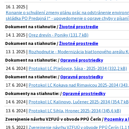
16. 1. 2025 |
Konanie o schválení zmeny plánu prác na odstránenie environm
skládka PO Predajná I“ - upovedomenie o oprave chyby v písaní 
Dokument na stiahnutie /
Životné prostredie
14. 1. 2025 |
Orez drevín - Poniky (131,7 kB)
Dokument na stiahnutie /
Životné prostredie
13. 1. 2025 |
Rozhodnutie - Modernizácia biatlonového areálu Kr
Dokument na stiahnutie: /
Opravné prostriedky
24. 6. 2024 |
Protokol LC Pliešovce, Sása - 2025-2034 (332,2 kB)
Dokument na stiahnutie: /
Opravné prostriedky
17. 6. 2024 |
Protokol LC Kokava nad Rimavicou 2025-2034 (343,
Dokumenty na stiahnutie: /
Opravné prostriedky
14. 6. 2024 |
Protokol LC Kalinovo, Lučenec 2025-2034 (354,7 kB
13. 6. 2024 |
Protokol LC Sihla, Hronec 2025-2034 (345,6 kB)
Zverejnenie návrhu VZFUÚ v obvode PPÚ Čerín /
Pozemky a 
19. 5. 2022 |
Zverejnenie návrhu VZFUÚ v obvode PPÚ Čerín (1,1