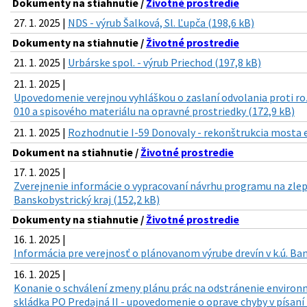
Dokumenty na stiahnutie /
Životné prostredie
27. 1. 2025 |
NDS - výrub Šalková, Sl. Ľupča (198,6 kB)
Dokumenty na stiahnutie /
Životné prostredie
21. 1. 2025 |
Urbárske spol. - výrub Priechod (197,8 kB)
21. 1. 2025 |
Upovedomenie verejnou vyhláškou o zaslaní odvolania proti
010 a spisového materiálu na opravné prostriedky (172,9 kB)
21. 1. 2025 |
Rozhodnutie I-59 Donovaly - rekonštrukcia mosta ev
Dokument na stiahnutie /
Životné prostredie
17. 1. 2025 |
Zverejnenie informácie o vypracovaní návrhu programu na zlepš
Banskobystrický kraj (152,2 kB)
Dokumenty na stiahnutie /
Životné prostredie
16. 1. 2025 |
Informácia pre verejnosť o plánovanom výrube drevín v k.ú. Ban
16. 1. 2025 |
Konanie o schválení zmeny plánu prác na odstránenie environm
skládka PO Predajná II - upovedomenie o oprave chyby v písaní 