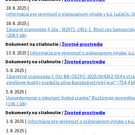
18. 8. 2025 |
Informácia pre verejnosť o plánovanom výrube v k.ú. Lučatín, S
18. 8. 2025 |
Záväzné stanovisko § 16a - M2971, 2451-1_Most cez Samporsk
(208,5 kB)
Dokument na stiahnutie /
Životné prostredie
13. 8. 2025 |
Informácia pre verejnosť o plánovanom výrube, k.ú
Dokumenty na stiahnutie /
Životné prostredie
5. 8. 2025 |
Záverečné stanovisko č. OU-BB-OSZP1-2025/004362-554 k st
zlepšenie kvality ovzdušia zóna Banskobystrický kraj“ (754,4 k
5. 8. 2025 |
Upovedomenie o odvolaní: Vodná stavba" Rozšírenie verejnéh
(136,1 kB)
Dokumenty na stiahnutie /
Životné prostredie
1. 8. 2025 |
Informácia pre verejnosť o plánovanom výrube v k.ú.
1. 8. 2025 |