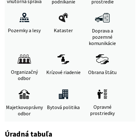
vnútorná správa
podnikanie
prostredie
Pozemky a lesy
Kataster
Doprava a
pozemné
komunikácie
Organizačný
Krízové riadenie
Obrana štátu
odbor
Opravné
Majetkovoprávny
Bytová politika
prostriedky
odbor
Úradná tabuľa