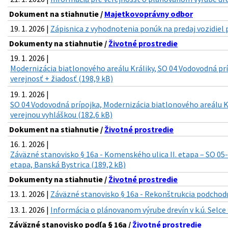
Dokument na stiahnutie /
Majetkovoprávny odbor
19. 1. 2026 |
Zápisnica z vyhodnotenia ponúk na predaj vozidiel p
Dokumenty na stiahnutie /
Životné prostredie
19. 1. 2026 |
Modernizácia biatlonového areálu Králiky, SO 04 Vodovodná prí
verejnosť + žiadosť (198,9 kB)
19. 1. 2026 |
SO 04 Vodovodná prípojka, Modernizácia biatlonového areálu K
verejnou vyhláškou (182,6 kB)
Dokument na stiahnutie /
Životné prostredie
16. 1. 2026 |
Záväzné stanovisko § 16a - Komenského ulica II. etapa – SO 05
etapa, Banská Bystrica (189,2 kB)
Dokumenty na stiahnutie /
Životné prostredie
13. 1. 2026 |
Záväzné stanovisko § 16a - Rekonštrukcia podchodu
13. 1. 2026 |
Informácia o plánovanom výrube drevín v k.ú. Selce 
Záväzné stanovisko podľa § 16a /
Životné prostredie