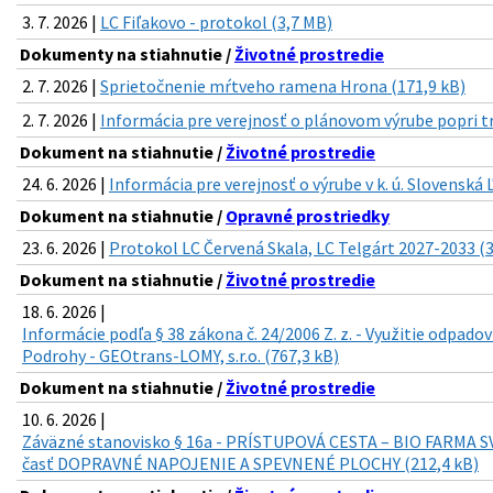
3. 7. 2026 |
LC Fiľakovo - protokol (3,7 MB)
Dokumenty na stiahnutie /
Životné prostredie
2. 7. 2026 |
Sprietočnenie mŕtveho ramena Hrona (171,9 kB)
2. 7. 2026 |
Informácia pre verejnosť o plánovom výrube popri t
Dokument na stiahnutie /
Životné prostredie
24. 6. 2026 |
Informácia pre verejnosť o výrube v k. ú. Slovenská 
Dokument na stiahnutie /
Opravné prostriedky
23. 6. 2026 |
Protokol LC Červená Skala, LC Telgárt 2027-2033 (
Dokument na stiahnutie /
Životné prostredie
18. 6. 2026 |
Informácie podľa § 38 zákona č. 24/2006 Z. z. - Využitie odpado
Podrohy - GEOtrans-LOMY, s.r.o. (767,3 kB)
Dokument na stiahnutie /
Životné prostredie
10. 6. 2026 |
Záväzné stanovisko § 16a - PRÍSTUPOVÁ CESTA – BIO FARMA 
časť DOPRAVNÉ NAPOJENIE A SPEVNENÉ PLOCHY (212,4 kB)