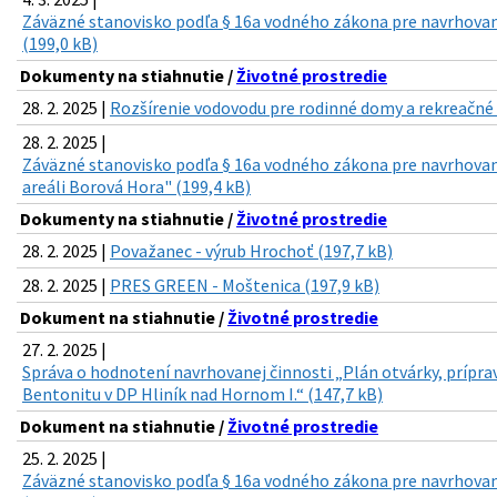
Záväzné stanovisko podľa § 16a vodného zákona pre navrhovan
(199,0 kB)
Dokumenty na stiahnutie /
Životné prostredie
28. 2. 2025 |
Rozšírenie vodovodu pre rodinné domy a rekreačné c
28. 2. 2025 |
Záväzné stanovisko podľa § 16a vodného zákona pre navrhovan
areáli Borová Hora" (199,4 kB)
Dokumenty na stiahnutie /
Životné prostredie
28. 2. 2025 |
Považanec - výrub Hrochoť (197,7 kB)
28. 2. 2025 |
PRES GREEN - Moštenica (197,9 kB)
Dokument na stiahnutie /
Životné prostredie
27. 2. 2025 |
Správa o hodnotení navrhovanej činnosti „Plán otvárky, prípra
Bentonitu v DP Hliník nad Hornom I.“ (147,7 kB)
Dokument na stiahnutie /
Životné prostredie
25. 2. 2025 |
Záväzné stanovisko podľa § 16a vodného zákona pre navrhovan