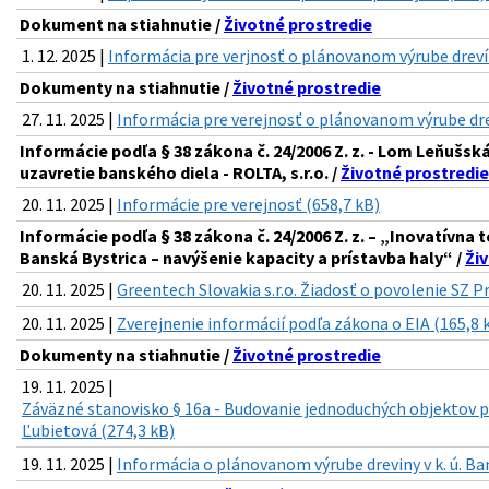
Dokument na stiahnutie /
Životné prostredie
1. 12. 2025 |
Informácia pre verjnosť o plánovanom výrube drev
Dokumenty na stiahnutie /
Životné prostredie
27. 11. 2025 |
Informácia pre verejnosť o plánovanom výrube dr
Informácie podľa § 38 zákona č. 24/2006 Z. z. - Lom Leňušsk
uzavretie banského diela - ROLTA, s.r.o. /
Životné prostredie
20. 11. 2025 |
Informácie pre verejnosť (658,7 kB)
Informácie podľa § 38 zákona č. 24/2006 Z. z. – „Inovatívn
Banská Bystrica – navýšenie kapacity a prístavba haly“ /
Ži
20. 11. 2025 |
Greentech Slovakia s.r.o. Žiadosť o povolenie SZ P
20. 11. 2025 |
Zverejnenie informácií podľa zákona o EIA (165,8 
Dokumenty na stiahnutie /
Životné prostredie
19. 11. 2025 |
Záväzné stanovisko § 16a - Budovanie jednoduchých objektov 
Ľubietová (274,3 kB)
19. 11. 2025 |
Informácia o plánovanom výrube dreviny v k. ú. Ba