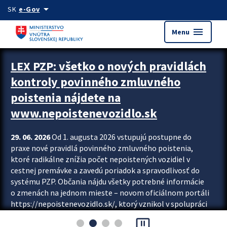
Preskocit na hlavný obsah
arrow_drop_down
SK
e-Gov
menu
Menu
Zastavit automatický posun upútavok
LEX PZP: všetko o nových pravidlách
kontroly povinného zmluvného
poistenia nájdete na
www.nepoistenevozidlo.sk
29. 06. 2026
Od 1. augusta 2026 vstupujú postupne do
praxe nové pravidlá povinného zmluvného poistenia,
ktoré radikálne znížia počet nepoistených vozidiel v
cestnej premávke a zavedú poriadok a spravodlivosť do
systému PZP. Občania nájdu všetky potrebné informácie
o zmenách na jednom mieste – novom oficiálnom portáli
https://nepoistenevozidlo.sk/, ktorý vznikol v spolupráci
Slovenskej kancelárie poisťovateľov (SKP), Slovenskej
pause_presentation
asociácie poisťovní (SLASPO) a Ministerstva vnútra SR.