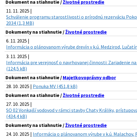
Dokument na stiahnutie /
Životné prostredie
11. 11. 2025 |
Schválenie programu starostlivosti o prírodnú rezerváciu Poko
2034 (1,3 MB)
Dokumenty na stiahnutie /
Životné prostredie
6. 11. 2025 |
Informácia o plánovanom výrube drevín v k.ú. Medzirod, Lučatín
3. 11. 2025 |
Informácia pre verejnosť o navrhovanej činnosti: Zariadenie n
(124,5 kB)
Dokument na stiahnutie /
Majetkovoprávny odbor
28. 10. 2025 |
Ponuka MV (451,8 kB)
Dokument na stiahnutie /
Životné prostredie
27. 10. 2025 |
SO 02 Vonkajší vodovod v rámci stavby Chaty Králiky, prístupov
(434,4 kB)
Dokumenty na stiahnutie /
Životné prostredie
24. 10. 2025 |
Informácia o plánovanom výrube v k.ú. Malachov, 