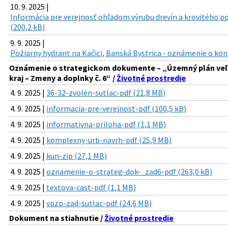
10. 9. 2025 |
Informácia pre verejnosť ohľadom výrubu drevín a krovitého por
(200,2 kB)
9. 9. 2025 |
Požiarny hydrant na Kačici, Banská Bystrica - oznámenie o kon
Oznámenie o strategickom dokumente – „Územný plán ve
kraj – Zmeny a doplnky č. 6“ /
Životné prostredie
4. 9. 2025 |
36-32-zvolen-sutlac-pdf (21,8 MB)
4. 9. 2025 |
informacia-pre-verejnost-pdf (100,5 kB)
4. 9. 2025 |
informativna-priloha-pdf (1,1 MB)
4. 9. 2025 |
komplexny-urb-navrh-pdf (25,9 MB)
4. 9. 2025 |
kun-zip (27,1 MB)
4. 9. 2025 |
oznamenie-o-strateg-dok-_zad6-pdf (263,0 kB)
4. 9. 2025 |
textova-cast-pdf (1,1 MB)
4. 9. 2025 |
vpzp-zad-sutlac-pdf (24,6 MB)
Dokument na stiahnutie /
Životné prostredie