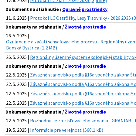
12. 6. 2025 |
Protokol LC Žiar - 2026-2035 (3,6 MB)
Dokument na stiahnutie /
Opravné prostriedky
11. 6. 2025 |
Protokol LC Ostrôžky, Lesy Tisovníky - 2026 2035 (
Dokumenty na stiahnutie /
Životné prostredie
26. 5. 2025 |
Oznámenie a začatí schvaľovacieho procesu - Regionálny územn
Banská Bystrica (1,2 MB)
26. 5. 2025 |
Regionálny územný systém ekologickej stability ok
Dokumenty na stiahnutie /
Životné prostredie
22. 5. 2025 |
Záväzné stanovisko podľa §16a vodného zákona Štr
22. 5. 2025 |
Záväzné stanovisko podľa §16a vodného zákona Mos
22. 5. 2025 |
Záväzné stanovisko podľa §16a vodného zákona Mos
22. 5. 2025 |
Záväzné stanovisko podľa §16a vodného zákona Mos
Dokumenty na stiahnutie /
Životné prostredie
22. 5. 2025 |
Rozhodnutie zo zisťovacieho konania - GRANIAR 
19. 5. 2025 |
Informácie pre verejnosť (560,1 kB)