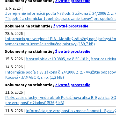
Dokumenty na stiahnutie /
Životné prostredie
3. 6. 2026 |
Zverejnenie informácii podľa § 38 ods. 2 zákona č. 24/2006 Z. z
"Tepelné a chemicko-tepelné spracovanie kovov" pre spoločnosť
Dokument na stiahnutie /
Životné prostredie
28. 5. 2026 |
Informácia pre verejnosť EIA - Mobilný záložný napájací syst
vymedzenom území distribučnej sústavy (159,7 kB)
Dokumenty na stiahnutie /
Životné prostredie
15. 5. 2026 |
Mostný objekt ID 3805, ev. č. 50-182: „Most cez riek
14. 5. 2026 |
Informácie podľa § 38 zákona č. 24/2006 Z. z. - Využitie odpado
Kôcová - JAMABOR, s.r.o. (1,2 MB)
Dokumenty na stiahnutie /
Životné prostredie
11. 5. 2026 |
Parkovacie plochy - vnútroblok Kukučínova ulica B. Bystrica, S
pre verejnosť + žiadosť (536,6 kB)
11. 5. 2026 |
Informácia pre verejnosť o zmene činnosti - Bytový