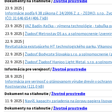
Dokumenty na stiahnutie /
Životné prostredie
23. 9. 2025 |
Informácie podľa § 38 zákona č. 24/2006 Z. z. - ZEDKO, s.r.o., Z
IČO: 31 646 654 (406,7 kB)
23. 9. 2025 |
VAZ Badín-Kečka – výmena technológie - tabuľka pr
23. 9. 2025 |
Žiadosť Metrostav DS a.s. a splnomocnenie (zverejn
22. 9. 2025 |
Revitalizácia existujúceho HT technologického parku, Vlkanová 
22. 9. 2025 |
Žiadosť Bodycote Slovakia s.r.o. a splnomocnenie (z
22. 9. 2025 |
Žiadosť Žiadosť Hanjoo Light Metal, s.r.o. a splnom
Informácia pre verejnosť /
Životné prostredie
18. 9. 2025 |
Informácia pre verjnosť o plánovanom výrube drevín v ochranno
Kostiviarska (121,0 kB)
Dokument na stiahnutie /
Životné prostredie
11. 9. 2025 |
Navýš. kapacity zariadenia na úpravu papiera lisova
Dokumenty na stiahnutie /
Životné prostredie