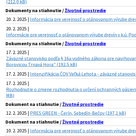
(212,0 kB)
Dokumenty na stiahnutie /
Životné prostredie
20. 2. 2025 |
Informácia pre verejnosť o plánovanom výrube drevín
20. 2. 2025 |
Informácie pre verejnosť o plánovanom výrube drevín v k.ú. Pod
Dokumenty na stiahnutie /
Životné prostredie
17. 2. 2025 |
Záväzné stanovisko podľa § 16a vodného zákona pre navrhovan
Borovicou Trnavá Hora" (192,5 kB)
17. 2. 2025 |
Intenzifikácia ČOV Veľká Lehota - záväzné stanovis
17. 2. 2025 |
Rozhodnutie o zmene rozhodnutia o určení ochranných pásiem 
MB)
Dokument na stiahnutie /
Životné prostredie
12. 2. 2025 |
PRES GREEN - Čerín, Sebedín-Bečov (197,1 kB)
Dokument na stiahnutie /
Životné prostredie
10. 2. 2025 |
Informácia pre verejnosť o plánovanom výrube drevín