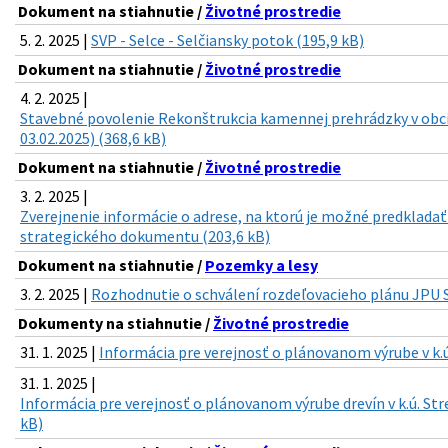
Dokument na stiahnutie /
Životné prostredie
5. 2. 2025 |
SVP - Selce - Selčiansky potok (195,9 kB)
Dokument na stiahnutie /
Životné prostredie
4. 2. 2025 |
Stavebné povolenie Rekonštrukcia kamennej prehrádzky v ob
03.02.2025) (368,6 kB)
Dokument na stiahnutie /
Životné prostredie
3. 2. 2025 |
Zverejnenie informácie o adrese, na ktorú je možné predkladať
strategického dokumentu (203,6 kB)
Dokument na stiahnutie /
Pozemky a lesy
3. 2. 2025 |
Rozhodnutie o schválení rozdeľovacieho plánu JPU St
Dokumenty na stiahnutie /
Životné prostredie
31. 1. 2025 |
Informácia pre verejnosť o plánovanom výrube v k.ú.
31. 1. 2025 |
Informácia pre verejnosť o plánovanom výrube drevín v k.ú. Stre
kB)