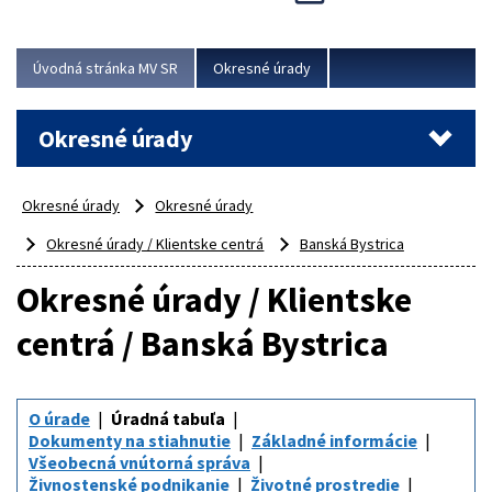
Novinky predstavili na...
Viac
Úvodná stránka MV SR
Okresné úrady
Okresné úrady
Okresné úrady
Okresné úrady
Okresné úrady / Klientske centrá
Banská Bystrica
Okresné úrady / Klientske
centrá / Banská Bystrica
O úrade
Úradná tabuľa
Dokumenty na stiahnutie
Základné informácie
Všeobecná vnútorná správa
Živnostenské podnikanie
Životné prostredie