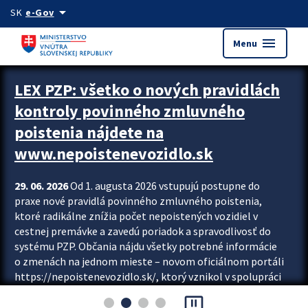
Preskocit na hlavný obsah
arrow_drop_down
SK
e-Gov
menu
Menu
Zastavit automatický posun upútavok
LEX PZP: všetko o nových pravidlách
kontroly povinného zmluvného
poistenia nájdete na
www.nepoistenevozidlo.sk
29. 06. 2026
Od 1. augusta 2026 vstupujú postupne do
praxe nové pravidlá povinného zmluvného poistenia,
ktoré radikálne znížia počet nepoistených vozidiel v
cestnej premávke a zavedú poriadok a spravodlivosť do
systému PZP. Občania nájdu všetky potrebné informácie
o zmenách na jednom mieste – novom oficiálnom portáli
https://nepoistenevozidlo.sk/, ktorý vznikol v spolupráci
Slovenskej kancelárie poisťovateľov (SKP), Slovenskej
pause_presentation
asociácie poisťovní (SLASPO) a Ministerstva vnútra SR.