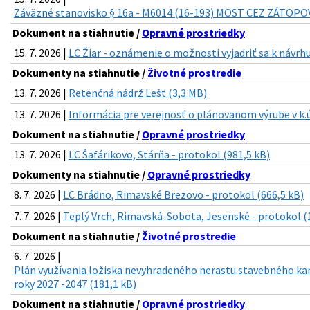
Záväzné stanovisko § 16a - M6014 (16-193) MOST CEZ ZÁTOP
Dokument na stiahnutie /
Opravné prostriedky
15. 7. 2026 |
LC Žiar - oznámenie o možnosti vyjadriť sa k návrhu
Dokumenty na stiahnutie /
Životné prostredie
13. 7. 2026 |
Retenčná nádrž Lešť (3,3 MB)
13. 7. 2026 |
Informácia pre verejnosť o plánovanom výrube v k.ú
Dokument na stiahnutie /
Opravné prostriedky
13. 7. 2026 |
LC Šafárikovo, Stárňa - protokol (981,5 kB)
Dokumenty na stiahnutie /
Opravné prostriedky
8. 7. 2026 |
LC Brádno, Rimavské Brezovo - protokol (666,5 kB)
7. 7. 2026 |
Teplý Vrch, Rimavská-Sobota, Jesenské - protokol (
Dokument na stiahnutie /
Životné prostredie
6. 7. 2026 |
Plán využívania ložiska nevyhradeného nerastu stavebného ka
roky 2027 -2047 (181,1 kB)
Dokument na stiahnutie /
Opravné prostriedky