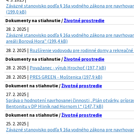
Záväzné stanovisko podľa § 16a vodného zákona pre navrhovan
(199,0 kB)
Dokumenty na stiahnutie /
Životné prostredie
28. 2. 2025 |
Záväzné stanovisko podľa § 16a vodného zákona pre navrhovan
areáli Borová Hora" (199,4 kB)
28. 2. 2025 |
Rozšírenie vodovodu pre rodinné domy a rekreačné c
Dokumenty na stiahnutie /
Životné prostredie
28. 2. 2025 |
Považanec - výrub Hrochoť (197,7 kB)
28. 2. 2025 |
PRES GREEN - Moštenica (197,9 kB)
Dokument na stiahnutie /
Životné prostredie
27. 2. 2025 |
Správa o hodnotení navrhovanej činnosti „Plán otvárky, prípra
Bentonitu v DP Hliník nad Hornom I.“ (147,7 kB)
Dokument na stiahnutie /
Životné prostredie
25. 2. 2025 |
Záväzné stanovisko podľa § 16a vodného zákona pre navrhovan