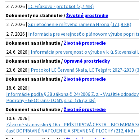
3. 7. 2026 |
LC Fiľakovo - protokol (3,7 MB)
Dokumenty na stiahnutie /
Životné prostredie
2. 7. 2026 |
Sprietočnenie mŕtveho ramena Hrona (171,9 kB)
2. 7. 2026 |
Informácia pre verejnosť o plánovom výrube popri t
Dokument na stiahnutie /
Životné prostredie
24. 6. 2026 |
Informácia pre verejnosť o výrube v k. ú. Slovenská 
Dokument na stiahnutie /
Opravné prostriedky
23. 6. 2026 |
Protokol LC Červená Skala, LC Telgárt 2027-2033 (
Dokument na stiahnutie /
Životné prostredie
18. 6. 2026 |
Informácie podľa § 38 zákona č. 24/2006 Z. z. - Využitie odpado
Podrohy - GEOtrans-LOMY, s.r.o. (767,3 kB)
Dokument na stiahnutie /
Životné prostredie
10. 6. 2026 |
Záväzné stanovisko § 16a - PRÍSTUPOVÁ CESTA – BIO FARMA 
časť DOPRAVNÉ NAPOJENIE A SPEVNENÉ PLOCHY (212,4 kB)