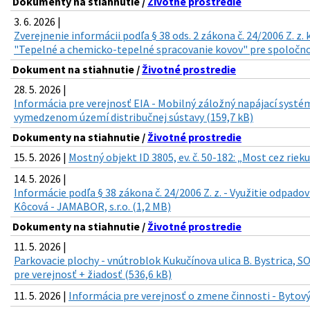
Dokumenty na stiahnutie /
Životné prostredie
3. 6. 2026 |
Zverejnenie informácii podľa § 38 ods. 2 zákona č. 24/2006 Z. z
"Tepelné a chemicko-tepelné spracovanie kovov" pre spoločnosť
Dokument na stiahnutie /
Životné prostredie
28. 5. 2026 |
Informácia pre verejnosť EIA - Mobilný záložný napájací syst
vymedzenom území distribučnej sústavy (159,7 kB)
Dokumenty na stiahnutie /
Životné prostredie
15. 5. 2026 |
Mostný objekt ID 3805, ev. č. 50-182: „Most cez riek
14. 5. 2026 |
Informácie podľa § 38 zákona č. 24/2006 Z. z. - Využitie odpado
Kôcová - JAMABOR, s.r.o. (1,2 MB)
Dokumenty na stiahnutie /
Životné prostredie
11. 5. 2026 |
Parkovacie plochy - vnútroblok Kukučínova ulica B. Bystrica, S
pre verejnosť + žiadosť (536,6 kB)
11. 5. 2026 |
Informácia pre verejnosť o zmene činnosti - Bytový