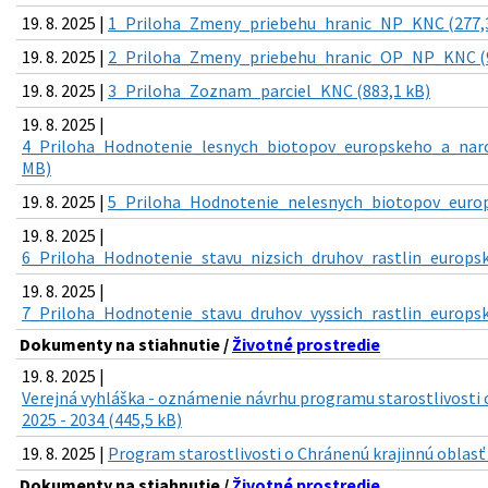
19. 8. 2025 |
1_Priloha_Zmeny_priebehu_hranic_NP_KNC (277,3
19. 8. 2025 |
2_Priloha_Zmeny_priebehu_hranic_OP_NP_KNC (
19. 8. 2025 |
3_Priloha_Zoznam_parciel_KNC (883,1 kB)
19. 8. 2025 |
4_Priloha_Hodnotenie_lesnych_biotopov_europskeho_a_nar
MB)
19. 8. 2025 |
5_Priloha_Hodnotenie_nelesnych_biotopov_europ
19. 8. 2025 |
6_Priloha_Hodnotenie_stavu_nizsich_druhov_rastlin_europs
19. 8. 2025 |
7_Priloha_Hodnotenie_stavu_druhov_vyssich_rastlin_europs
Dokumenty na stiahnutie /
Životné prostredie
19. 8. 2025 |
Verejná vyhláška - oznámenie návrhu programu starostlivosti 
2025 - 2034 (445,5 kB)
19. 8. 2025 |
Program starostlivosti o Chránenú krajinnú oblasť 
Dokumenty na stiahnutie /
Životné prostredie