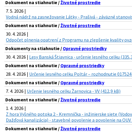
Dokument na stiahnutie /
Životné prostredie
7. 5. 2026 |
Vodná nádrž na zasnežovanie Látky - Prašivá - záväzné stanovi
Dokument na stiahnutie /
Životné prostredie
30. 4. 2026 |
Odpočet plnenia opatrení z Programu na zlepšenie kvality ovzd
Dokumenty na stiahnutie /
Opravné prostriedky
30. 4. 2026 |
Lesy Banská Štiavnica - určenie lesného celku (335,
Dokument na stiahnutie /
Opravné prostriedky
28. 4. 2026 |
Určenie lesného celku Poltár – rozhodnutie 017524
Dokument na stiahnutie /
Opravné prostriedky
7. 4. 2026 |
Určenie lesného celku Žarnovica - VV (412,9 kB)
Dokument na stiahnutie /
Životné prostredie
1. 4. 2026 |
Z hora Vyšného potoka 2 - Kremnička - inžinierske siete (Vodo
Dažďová kanalizácia) - stavebné povolenie a povolenie na OUV 
Dokument na stiahnutie /
Životné prostredie