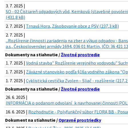
3. 7. 2025 |
SO - 02 Čistiareň odpadových vôd, Kemková (stavebné povoleni
(431,8 kB)
2. 7. 2025 |
Trnavá Hora, Zásobovanie obce z PSV (237,3 kB)
2. 7. 2025 |
,,Rozšírenie činnosti zariadenia na zber a výkup odpadov - Ban
a.s., Československej armády 1694, 036 01 Martin, IČO: 36 421 1
Dokumenty na stiahnutie /
Životné prostredie
1. 7. 2025 |
Vodná stavba" Rozšírenie verejného vodovodu" Such
1. 7. 2025 |
Záväzné stanovisko podľa §16a vodného zákona "Op
1. 7. 2025 |
Cyklistická cestička Zvolen – Sliač - rozšírenie (217,2
Dokumenty na stiahnutie /
Životné prostredie
26. 6. 2025 |
INFORMÁCIA o podanom odvolaní_k navrhovanej činnosti POL
16. 6. 2025 |
Rozhodnutie - Polyfunkčný súbor FLORA BB - Posud
Dokument na stiahnutie /
Opravné prostriedky