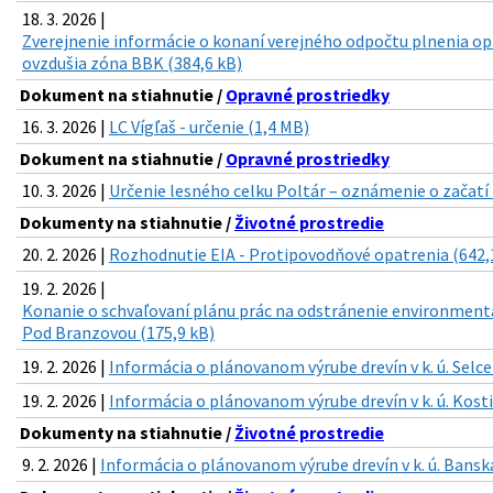
18. 3. 2026 |
Zverejnenie informácie o konaní verejného odpočtu plnenia op
ovzdušia zóna BBK (384,6 kB)
Dokument na stiahnutie /
Opravné prostriedky
16. 3. 2026 |
LC Vígľaš - určenie (1,4 MB)
Dokument na stiahnutie /
Opravné prostriedky
10. 3. 2026 |
Určenie lesného celku Poltár – oznámenie o začatí 
Dokumenty na stiahnutie /
Životné prostredie
20. 2. 2026 |
Rozhodnutie EIA - Protipovodňové opatrenia (642,
19. 2. 2026 |
Konanie o schvaľovaní plánu prác na odstránenie environmentá
Pod Branzovou (175,9 kB)
19. 2. 2026 |
Informácia o plánovanom výrube drevín v k. ú. Selce
19. 2. 2026 |
Informácia o plánovanom výrube drevín v k. ú. Kosti
Dokumenty na stiahnutie /
Životné prostredie
9. 2. 2026 |
Informácia o plánovanom výrube drevín v k. ú. Banská