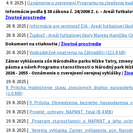
4. 9. 2025 |
Oznámenie o zverejnení Programu na zlepšenie kval
Informácie podľa § 38 zákona č. 24/2006 Z. z. – Areál futbal
Životné prostredie
28. 8. 2025 |
Informácie pre verejnosť EIA - Areál futbalovej šk
28. 8. 2025 |
Žiadosť - Areál futbalovej školy Mareka Hamšíka (1
Dokument na stiahnutie /
Životné prostredie
20. 8. 2025 |
Vodozádržné opatrenia na Záhradišti (211,8 kB)
Zámer vyhlásenia zón Národného parku Nízke Tatry, zmeny 
pásma a návrh Programu starostlivosti o Národný park Níz
2026 - 2055 - Oznámenie o zverejnení verejnej vyhlášky /
Živ
19. 8. 2025 |
8_Priloha_Hodnotenie_stavu_zivocisnych_druhov_europske
(1,0 MB)
19. 8. 2025 |
9_Priloha_Obmedzenia_bezneho_hospodarenia_v_
19. 8. 2025 |
Projekt_ochrany_NAPANT_final (8,4 MB)
19. 8. 2025 |
_Program_starostlivosti_o_NAPANT_a_jeho_ochr
19. 8. 2025 |
_Verejna_vyhlaska_Zamer_vyhlasenia_zon_Narodn