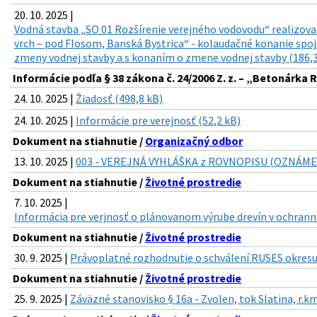
20. 10. 2025 |
Vodná stavba „SO 01 Rozšírenie verejného vodovodu“ realizova
vrch – pod Flosom, Banská Bystrica“ - kolaudačné konanie sp
zmeny vodnej stavby a s konaním o zmene vodnej stavby (186,3
Informácie podľa § 38 zákona č. 24/2006 Z. z. – „Betonárka R
24. 10. 2025 |
Žiadosť (498,8 kB)
24. 10. 2025 |
Informácie pre verejnosť (52,2 kB)
Dokument na stiahnutie /
Organizačný odbor
13. 10. 2025 |
003 - VEREJNÁ VYHLÁŠKA z ROVNOPISU (OZNÁMENIE
Dokument na stiahnutie /
Životné prostredie
7. 10. 2025 |
Informácia pre verjnosť o plánovanom výrube drevín v ochran
Dokument na stiahnutie /
Životné prostredie
30. 9. 2025 |
Právoplatné rozhodnutie o schválení RUSES okresu
Dokument na stiahnutie /
Životné prostredie
25. 9. 2025 |
Záväzné stanovisko § 16a - Zvolen, tok Slatina, r.k