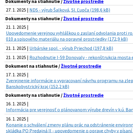
Dokumenty na stiahnutie /
Životné prostredie
27. 1. 2025 |
NDS - výrub Šalková, Sl. Ľupča (198,6 kB)
Dokumenty na stiahnutie /
Životné prostredie
21. 1. 2025 |
Upovedomenie verejnou vyhláškou o zaslaní odvolania proti
010 a spisového materiálu na opravné prostriedky (172,9 kB)
21. 1. 2025 |
Urbárske spol. - výrub Priechod (197,8 kB)
21. 1. 2025 |
Rozhodnutie I-59 Donovaly - rekonštrukcia mosta ev
Dokument na stiahnutie /
Životné prostredie
17. 1. 2025 |
Zverejnenie informácie o vypracovaní návrhu programu na zlepš
Banskobystrický kraj (152,2 kB)
Dokumenty na stiahnutie /
Životné prostredie
16. 1. 2025 |
Informácia pre verejnosť o plánovanom výrube drevín v k.ú. Ban
16. 1. 2025 |
Konanie o schválení zmeny plánu prác na odstránenie environm
skládka PO Predajná II - upovedomenie o oprave chyby v písaní 