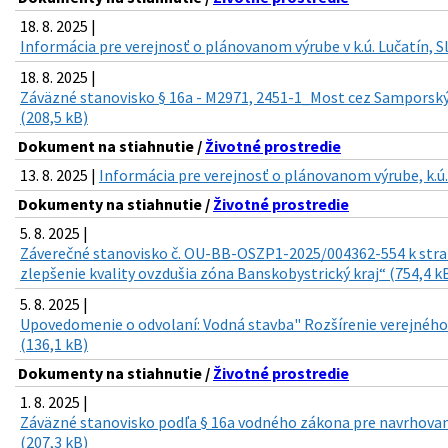
18. 8. 2025 |
Informácia pre verejnosť o plánovanom výrube v k.ú. Lučatín, S
18. 8. 2025 |
Záväzné stanovisko § 16a - M2971, 2451-1_Most cez Samporsk
(208,5 kB)
Dokument na stiahnutie /
Životné prostredie
13. 8. 2025 |
Informácia pre verejnosť o plánovanom výrube, k.ú
Dokumenty na stiahnutie /
Životné prostredie
5. 8. 2025 |
Záverečné stanovisko č. OU-BB-OSZP1-2025/004362-554 k st
zlepšenie kvality ovzdušia zóna Banskobystrický kraj“ (754,4 k
5. 8. 2025 |
Upovedomenie o odvolaní: Vodná stavba" Rozšírenie verejnéh
(136,1 kB)
Dokumenty na stiahnutie /
Životné prostredie
1. 8. 2025 |
Záväzné stanovisko podľa § 16a vodného zákona pre navrhova
(207,3 kB)