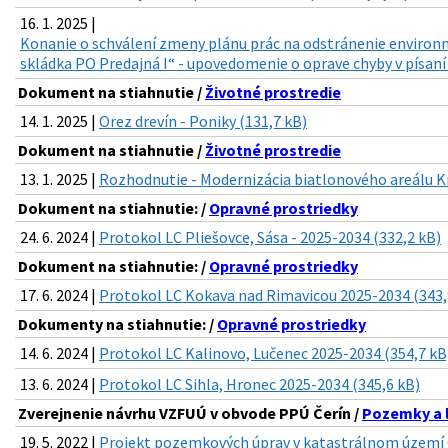
16. 1. 2025 |
Konanie o schválení zmeny plánu prác na odstránenie environm
skládka PO Predajná I“ - upovedomenie o oprave chyby v písaní 
Dokument na stiahnutie /
Životné prostredie
14. 1. 2025 |
Orez drevín - Poniky (131,7 kB)
Dokument na stiahnutie /
Životné prostredie
13. 1. 2025 |
Rozhodnutie - Modernizácia biatlonového areálu Kr
Dokument na stiahnutie: /
Opravné prostriedky
24. 6. 2024 |
Protokol LC Pliešovce, Sása - 2025-2034 (332,2 kB)
Dokument na stiahnutie: /
Opravné prostriedky
17. 6. 2024 |
Protokol LC Kokava nad Rimavicou 2025-2034 (343,
Dokumenty na stiahnutie: /
Opravné prostriedky
14. 6. 2024 |
Protokol LC Kalinovo, Lučenec 2025-2034 (354,7 kB
13. 6. 2024 |
Protokol LC Sihla, Hronec 2025-2034 (345,6 kB)
Zverejnenie návrhu VZFUÚ v obvode PPÚ Čerín /
Pozemky a 
19. 5. 2022 |
Projekt pozemkových úprav v katastrálnom území Če