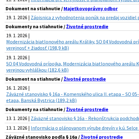
Dokument na stiahnutie /
Majetkovoprávny odbor
19. 1. 2026 |
Zápisnica z vyhodnotenia ponúk na predaj vozidiel p
Dokumenty na stiahnutie /
Životné prostredie
19. 1. 2026 |
Modernizácia biatlonového areálu Králiky, SO 04 Vodovodná prí
verejnosť + žiadosť (198,9 kB)
19. 1. 2026 |
SO 04 Vodovodná prípojka, Modernizácia biatlonového areálu K
verejnou vyhláškou (182,6 kB)
Dokument na stiahnutie /
Životné prostredie
16. 1. 2026 |
Záväzné stanovisko § 16a - Komenského ulica II. etapa – SO 05
etapa, Banská Bystrica (189,2 kB)
Dokumenty na stiahnutie /
Životné prostredie
13. 1. 2026 |
Záväzné stanovisko § 16a - Rekonštrukcia podchodu
13. 1. 2026 |
Informácia o plánovanom výrube drevín v k.ú. Selce 
Záväzné stanovisko podľa § 16a /
Životné prostredie