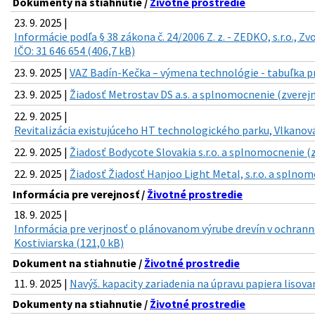
Dokumenty na stiahnutie /
Životné prostredie
23. 9. 2025 |
Informácie podľa § 38 zákona č. 24/2006 Z. z. - ZEDKO, s.r.o., Z
IČO: 31 646 654 (406,7 kB)
23. 9. 2025 |
VAZ Badín-Kečka – výmena technológie - tabuľka pr
23. 9. 2025 |
Žiadosť Metrostav DS a.s. a splnomocnenie (zverejn
22. 9. 2025 |
Revitalizácia existujúceho HT technologického parku, Vlkanová 
22. 9. 2025 |
Žiadosť Bodycote Slovakia s.r.o. a splnomocnenie (z
22. 9. 2025 |
Žiadosť Žiadosť Hanjoo Light Metal, s.r.o. a splnom
Informácia pre verejnosť /
Životné prostredie
18. 9. 2025 |
Informácia pre verjnosť o plánovanom výrube drevín v ochranno
Kostiviarska (121,0 kB)
Dokument na stiahnutie /
Životné prostredie
11. 9. 2025 |
Navýš. kapacity zariadenia na úpravu papiera lisova
Dokumenty na stiahnutie /
Životné prostredie