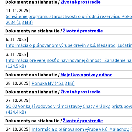
Dokument na stiahnutie /
Životné prostredie
11. 11. 2025 |
Schválenie programu starostlivosti o prírodnú rezerváciu Poko
2034 (1,3 MB)
Dokumenty na stiahnutie /
Životné prostredie
6. 11. 2025 |
Informácia o plánovanom výrube drevín v k.ú. Medzirod, Lučatín
3. 11. 2025 |
Informácia pre verejnosť o navrhovanej činnosti: Zariadenie n
(124,5 kB)
Dokument na stiahnutie /
Majetkovoprávny odbor
28. 10. 2025 |
Ponuka MV (451,8 kB)
Dokument na stiahnutie /
Životné prostredie
27. 10. 2025 |
SO 02 Vonkajší vodovod v rámci stavby Chaty Králiky, prístupov
(434,4 kB)
Dokumenty na stiahnutie /
Životné prostredie
24. 10. 2025 |
Informácia o plánovanom výrube v k.ú. Malachov, 