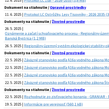
12. 6. 2025 |
Protokol LC Žiar - 2026-2035 (3,6 MB)
Dokument na stiahnutie /
Opravné prostriedky
11. 6. 2025 |
Protokol LC Ostrôžky, Lesy Tisovníky - 2026 2035 (
Dokumenty na stiahnutie /
Životné prostredie
26. 5. 2025 |
Oznámenie a začatí schvaľovacieho procesu - Regionálny územn
Banská Bystrica (1,2 MB)
26. 5. 2025 |
Regionálny územný systém ekologickej stability ok
Dokumenty na stiahnutie /
Životné prostredie
22. 5. 2025 |
Záväzné stanovisko podľa §16a vodného zákona Mos
22. 5. 2025 |
Záväzné stanovisko podľa §16a vodného zákona Mos
22. 5. 2025 |
Záväzné stanovisko podľa §16a vodného zákona Mos
22. 5. 2025 |
Záväzné stanovisko podľa §16a vodného zákona Štr
Dokumenty na stiahnutie /
Životné prostredie
22. 5. 2025 |
Rozhodnutie zo zisťovacieho konania - GRANIAR 
19. 5. 2025 |
Informácie pre verejnosť (560,1 kB)