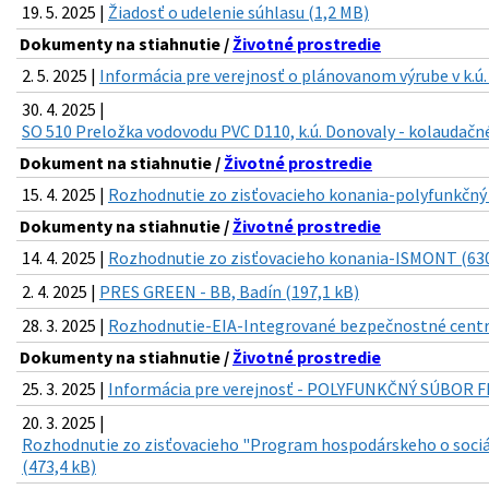
19. 5. 2025 |
Žiadosť o udelenie súhlasu (1,2 MB)
Dokumenty na stiahnutie /
Životné prostredie
2. 5. 2025 |
Informácia pre verejnosť o plánovanom výrube v k.ú.
30. 4. 2025 |
SO 510 Preložka vodovodu PVC D110, k.ú. Donovaly - kolaudačné
Dokument na stiahnutie /
Životné prostredie
15. 4. 2025 |
Rozhodnutie zo zisťovacieho konania-polyfunkčný 
Dokumenty na stiahnutie /
Životné prostredie
14. 4. 2025 |
Rozhodnutie zo zisťovacieho konania-ISMONT (630
2. 4. 2025 |
PRES GREEN - BB, Badín (197,1 kB)
28. 3. 2025 |
Rozhodnutie-EIA-Integrované bezpečnostné centr
Dokumenty na stiahnutie /
Životné prostredie
25. 3. 2025 |
Informácia pre verejnosť - POLYFUNKČNÝ SÚBOR F
20. 3. 2025 |
Rozhodnutie zo zisťovacieho "Program hospodárskeho o sociá
(473,4 kB)