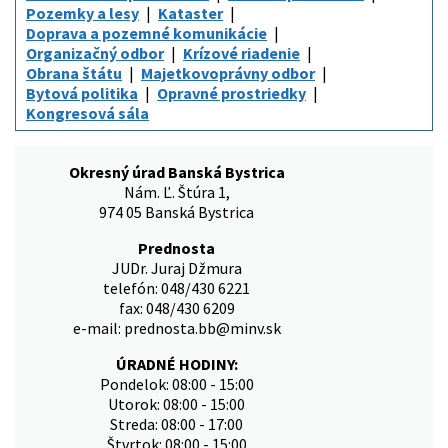
Pozemky a lesy
Kataster
Doprava a pozemné komunikácie
Organizačný odbor
Krízové riadenie
Obrana štátu
Majetkovoprávny odbor
Bytová politika
Opravné prostriedky
Kongresová sála
Okresný úrad Banská Bystrica
Nám. Ľ. Štúra 1,
974 05 Banská Bystrica
Prednosta
JUDr. Juraj Džmura
telefón: 048/430 6221
fax: 048/430 6209
e-mail: prednosta.bb@minv.sk
ÚRADNÉ HODINY:
Pondelok: 08:00 - 15:00
Utorok: 08:00 - 15:00
Streda: 08:00 - 17:00
Štvrtok: 08:00 - 15:00