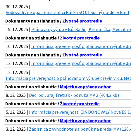
30. 12. 2025 |
Vodozádržné opatrenia v obci Bátka SO 01 Suchý polder v km 1,
Dokumenty na stiahnutie /
Životné prostredie
19. 12. 2025 |
Plánovaný výrub v k.ú. Badín, Kremnička, Medzibro
Dokument na stiahnutie /
Životné prostredie
16. 12. 2025 |
Informácia pre verejnosť o plánovanom výrube drev
Dokumenty na stiahnutie /
Životné prostredie
12. 12. 2025 |
Informácia pre verejnosť o plánovanom výrube drev
12. 12. 2025 |
Informácia pre verejnosť o plánovanom výrube drevín v k.ú. Med
Dokument na stiahnutie /
Majetkovoprávny odbor
8. 12. 2025 |
Ded. po Juraj Tretiak - ponuka MV 2 (464,2 kB)
Dokument na stiahnutie /
Životné prostredie
5. 12. 2025 |
Informácia pre verejnosť: EIA DONOVALY Nová ES 11
Dokument na stiahnutie /
Majetkovoprávny odbor
3. 12. 2025 |
Zápisnica z vyhodnotenia ponúk na predaj MV (126,