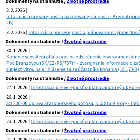
Dokumenty na stiahnutie /
Životné prostredie
3. 2. 2026 |
Informácia pre verejnosť o navrhovanej činnosti - Krematórium
kB)
3. 2. 2026 |
Informácia pre verejnosť o plánovanom výrube drevín 
Dokument na stiahnutie /
Životné prostredie
30. 1. 2026 |
Konanie schválení plánu prác na odstránenie environmentálnej
Pod Branzovou (SK/EZ/RS/757)“ – zverejnenie informácie o zač
subjektivitou na prihlásenie sa za účastníka konania (181,7 kB)
Dokumenty na stiahnutie /
Životné prostredie
27. 1. 2026 |
Informácia pre verejnosť o plánovanom výrube drevín
26. 1. 2026 |
SO 230-00 Úprava Starohorského potoka, k. ú. Staré Hory - Info
Dokument na stiahnutie /
Životné prostredie
23. 1. 2026 |
Informácia pre verejnosť o plánovanom výrube dreví
Dokument na stiahnutie /
Životné prostredie
21. 1. 2026 |
Informácia pre verejnossť o plánovanom výrube dre