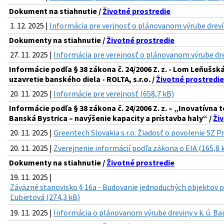
Dokument na stiahnutie /
Životné prostredie
1. 12. 2025 |
Informácia pre verjnosť o plánovanom výrube drev
Dokumenty na stiahnutie /
Životné prostredie
27. 11. 2025 |
Informácia pre verejnosť o plánovanom výrube dr
Informácie podľa § 38 zákona č. 24/2006 Z. z. - Lom Leňušsk
uzavretie banského diela - ROLTA, s.r.o. /
Životné prostredie
20. 11. 2025 |
Informácie pre verejnosť (658,7 kB)
Informácie podľa § 38 zákona č. 24/2006 Z. z. – „Inovatívn
Banská Bystrica – navýšenie kapacity a prístavba haly“ /
Ži
20. 11. 2025 |
Greentech Slovakia s.r.o. Žiadosť o povolenie SZ P
20. 11. 2025 |
Zverejnenie informácií podľa zákona o EIA (165,8 
Dokumenty na stiahnutie /
Životné prostredie
19. 11. 2025 |
Záväzné stanovisko § 16a - Budovanie jednoduchých objektov 
Ľubietová (274,3 kB)
19. 11. 2025 |
Informácia o plánovanom výrube dreviny v k. ú. Ba