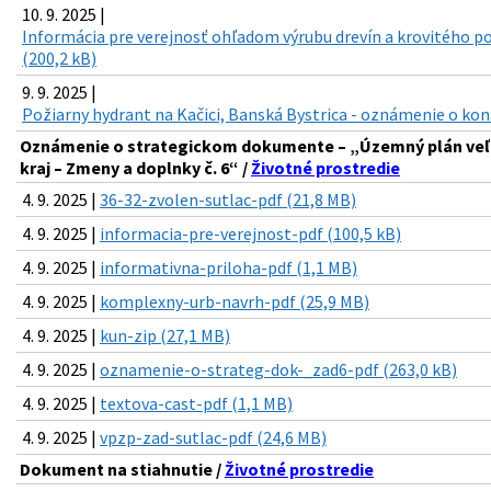
10. 9. 2025 |
Informácia pre verejnosť ohľadom výrubu drevín a krovitého por
(200,2 kB)
9. 9. 2025 |
Požiarny hydrant na Kačici, Banská Bystrica - oznámenie o kon
Oznámenie o strategickom dokumente – „Územný plán ve
kraj – Zmeny a doplnky č. 6“ /
Životné prostredie
4. 9. 2025 |
36-32-zvolen-sutlac-pdf (21,8 MB)
4. 9. 2025 |
informacia-pre-verejnost-pdf (100,5 kB)
4. 9. 2025 |
informativna-priloha-pdf (1,1 MB)
4. 9. 2025 |
komplexny-urb-navrh-pdf (25,9 MB)
4. 9. 2025 |
kun-zip (27,1 MB)
4. 9. 2025 |
oznamenie-o-strateg-dok-_zad6-pdf (263,0 kB)
4. 9. 2025 |
textova-cast-pdf (1,1 MB)
4. 9. 2025 |
vpzp-zad-sutlac-pdf (24,6 MB)
Dokument na stiahnutie /
Životné prostredie