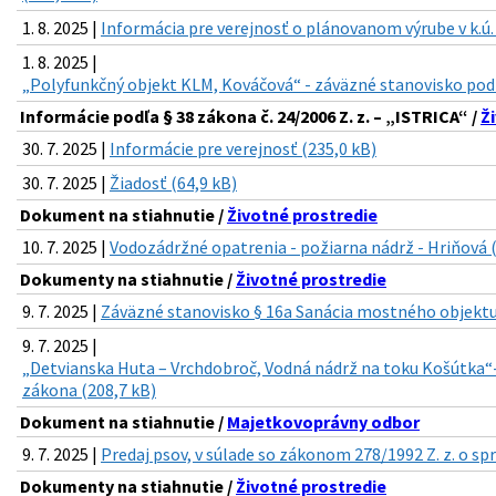
1. 8. 2025 |
Informácia pre verejnosť o plánovanom výrube v k.ú.
1. 8. 2025 |
„Polyfunkčný objekt KLM, Kováčová“ - záväzné stanovisko pod
Informácie podľa § 38 zákona č. 24/2006 Z. z. – „ISTRICA“ /
Ž
30. 7. 2025 |
Informácie pre verejnosť (235,0 kB)
30. 7. 2025 |
Žiadosť (64,9 kB)
Dokument na stiahnutie /
Životné prostredie
10. 7. 2025 |
Vodozádržné opatrenia - požiarna nádrž - Hriňová 
Dokumenty na stiahnutie /
Životné prostredie
9. 7. 2025 |
Záväzné stanovisko § 16a Sanácia mostného objektu 
9. 7. 2025 |
„Detvianska Huta – Vrchdobroč, Vodná nádrž na toku Košútka“
zákona (208,7 kB)
Dokument na stiahnutie /
Majetkovoprávny odbor
9. 7. 2025 |
Predaj psov, v súlade so zákonom 278/1992 Z. z. o sp
Dokumenty na stiahnutie /
Životné prostredie