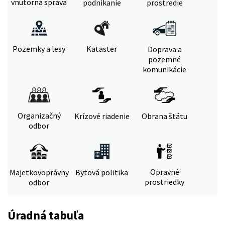
vnútorná správa
podnikanie
prostredie
Pozemky a lesy
Kataster
Doprava a
pozemné
komunikácie
Organizačný
Krízové riadenie
Obrana štátu
odbor
Opravné
Majetkovoprávny
Bytová politika
prostriedky
odbor
Úradná tabuľa