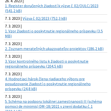
26. 4. 2023 |
1. Register doručených žiadostí k výzve č. 02/OULC/2023
(541,2 kB)
7. 3. 2023 |
Výzva č. 02/2023 (752,3 kB)
7. 3. 2023 |
1. Vzor žiadosti o poskytnutie regionálneho príspevku (3,5
MB)
7. 3. 2023 |
2. Zoznam merateľných ukazovateľov projektov (186,2 kB)
7. 3. 2023 |
3. Vzor kontrolného listu k žiadosti o poskytnutie
regionálneho príspevku (204,5 kB)
7. 3. 2023 |
4. Hodnotiaci hárok člena riadiaceho výboru pre
posudzovanie žiadostí o poskytnutie regionálneho
príspevku (24,8 kB)
7. 3. 2023 |
5. Schéma na podporu lokálnej zamestnanosti II (schéma
pomoci de minimis) DM-18/2021 v znení dodatku č. 1