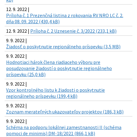
12. 9. 2022 |
Príloha č. 1 Prezenčná listina z rokovania RV NRO LC č. 2.
dňa 08. 09. 2022 (430,4 kB)
12. 9. 2022 |
Príloha č. 2 Uznesenie č. 3/2022 (233,1 kB)
9. 9. 2022 |
Žiadosť o poskytnutie regionálneho príspevku (3,5 MB)
9. 9. 2022 |
Hodnotiaci hárok člena riadiaceho výboru pre
posudzovanie žiadostí o poskytnutie regionálneho
príspevku (25,0 kB)
9. 9. 2022 |
Vzor kontrolného listu k žiadosti o poskytnutie
regionálneho príspevku (199,4 kB)
9. 9. 2022 |
Zoznam merateľných ukazovateľov projektov (186,3 kB)
9. 9. 2022 |
Schéma na podporu lokálnej zamestnanosti II (schéma
pomoci de minimis) DM-18/2021 (866,1 kB)