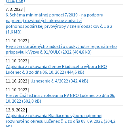
(910,1 kB)
7. 3. 2023 |
6. Schéma minimálnej pomoci 7/2019 - na podporu
najmenej rozvinutých okresov v odvetví
poľnohospodárskej prvovýroby v znení dodatkov č. 1 a 2
(1,6 MB)
11. 10. 2022 |
Register doručených žiadostí o poskytnutie regionálneho
príspevku k Výzve č. 01/OULC/2022 (464,6 kB)
11. 10. 2022 |
Zápisnica z rokovania členov Riadiaceho výboru NRO
Lučenec č. 3 zo dňa 06. 10. 2022 (444,6 kB)
11. 10. 2022 |
Uznesenie č. 4/2022 (342,4 kB)
11. 10. 2022 |
Prezenčná listina z rokovania RV NRO Lučenec zo dňa 06.
10. 2022 (502,0 kB)
12. 9. 2022 |
Zápisnica z rokovania Riadiaceho výboru najmenej
rozvinutého okresu Lučenec č. 2 zo dňa 08. 09. 2022 (304,2
kB)