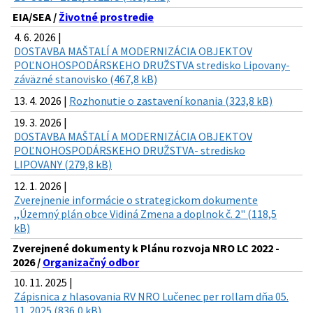
EIA/SEA /
Životné prostredie
4. 6. 2026 |
DOSTAVBA MAŠTALÍ A MODERNIZÁCIA OBJEKTOV
POĽNOHOSPODÁRSKEHO DRUŽSTVA stredisko Lipovany-
záväzné stanovisko (467,8 kB)
13. 4. 2026 |
Rozhonutie o zastavení konania (323,8 kB)
19. 3. 2026 |
DOSTAVBA MAŠTALÍ A MODERNIZÁCIA OBJEKTOV
POĽNOHOSPODÁRSKEHO DRUŽSTVA- stredisko
LIPOVANY (279,8 kB)
12. 1. 2026 |
Zverejnenie informácie o strategickom dokumente
,,Územný plán obce Vidiná Zmena a doplnok č. 2" (118,5
kB)
Zverejnené dokumenty k Plánu rozvoja NRO LC 2022 -
2026 /
Organizačný odbor
10. 11. 2025 |
Zápisnica z hlasovania RV NRO Lučenec per rollam dňa 05.
11. 2025 (836,0 kB)