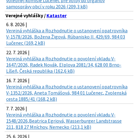
volebnej komisie Lučenec pre voľby do orgánov
samosprávy obcí v roku 2026 (209,3 kB)
Verejné vyhlášky /
Kataster
6. 8. 2026 |
Verejná vyhláška a Rozhodnutie o ustanovení opatrovníka
V-1578/2026, Božena Žigová, Rúbanisko II. 429/69, 984 03
Lučenec (169,2 kB)
22. 7. 2026 |
Verejná vyhláška a Rozhodnutie o povolení vkladu V-
1647/2026, Radek Novák, Elplova 2081/34, 628 00 Brno-
Líšeň, Česká republika (162,6 kB)
16. 7. 2026 |
Verejná vyhláška a Rozhodnutie o ustanovení opatrovníka
V-1352/2026, Aneta Tomášová, 984 01 Lučenec, Zvolenská
cesta 1885/41 (168,2 kB)
7. 7. 2026 |
Verejná vyhláška a Rozhodnutie o povolení vkladu V-
1548/2026,Beatrica Egriová, Wasserburger Landstrasse
211, 818 27 Mníchov, Nemecko (213,1 kB)
25. 6. 2026 |