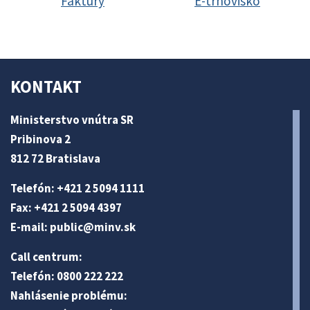
Faktúry
E-trhovisko
KONTAKT
Ministerstvo vnútra SR
Pribinova 2
812 72 Bratislava
Telefón: +421 2 5094 1111
Fax: +421 2 5094 4397
E-mail:
public@minv
.sk
Call centrum:
Telefón: 0800 222 222
Nahlásenie problému: