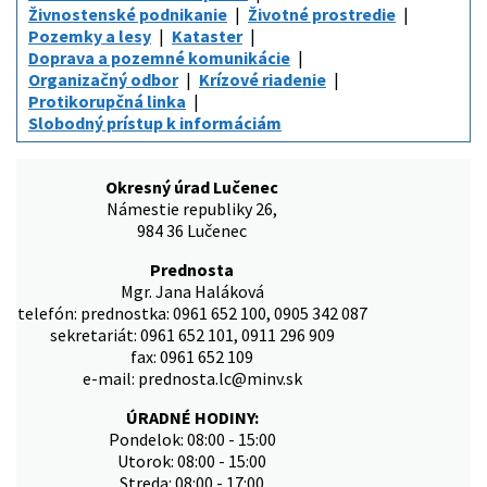
Živnostenské podnikanie
Životné prostredie
Pozemky a lesy
Kataster
Doprava a pozemné komunikácie
Organizačný odbor
Krízové riadenie
Protikorupčná linka
Slobodný prístup k informáciám
Okresný úrad Lučenec
Námestie republiky 26,
984 36 Lučenec
Prednosta
Mgr. Jana Haláková
telefón: prednostka: 0961 652 100, 0905 342 087
sekretariát: 0961 652 101, 0911 296 909
fax: 0961 652 109
e-mail: prednosta.lc@minv.sk
ÚRADNÉ HODINY:
Pondelok: 08:00 - 15:00
Utorok: 08:00 - 15:00
Streda: 08:00 - 17:00