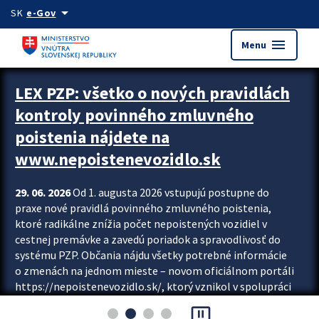
Preskocit na hlavný obsah
arrow_drop_down
SK
e-Gov
menu
Menu
Zastavit automatický posun upútavok
LEX PZP: všetko o nových pravidlách
kontroly povinného zmluvného
poistenia nájdete na
www.nepoistenevozidlo.sk
29. 06. 2026
Od 1. augusta 2026 vstupujú postupne do
praxe nové pravidlá povinného zmluvného poistenia,
ktoré radikálne znížia počet nepoistených vozidiel v
cestnej premávke a zavedú poriadok a spravodlivosť do
systému PZP. Občania nájdu všetky potrebné informácie
o zmenách na jednom mieste – novom oficiálnom portáli
https://nepoistenevozidlo.sk/, ktorý vznikol v spolupráci
Slovenskej kancelárie poisťovateľov (SKP), Slovenskej
pause_presentation
asociácie poisťovní (SLASPO) a Ministerstva vnútra SR.