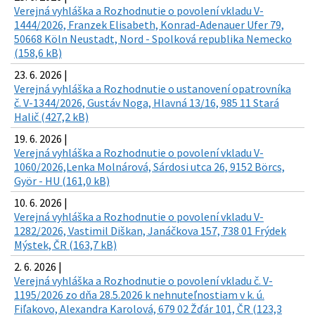
Verejná vyhláška a Rozhodnutie o povolení vkladu V-
1444/2026, Franzek Elisabeth, Konrad-Adenauer Ufer 79,
50668 Köln Neustadt, Nord - Spolková republika Nemecko
(158,6 kB)
23. 6. 2026 |
Verejná vyhláška a Rozhodnutie o ustanovení opatrovníka
č. V-1344/2026, Gustáv Noga, Hlavná 13/16, 985 11 Stará
Halič (427,2 kB)
19. 6. 2026 |
Verejná vyhláška a Rozhodnutie o povolení vkladu V-
1060/2026,Lenka Molnárová, Sárdosi utca 26, 9152 Börcs,
Györ - HU (161,0 kB)
10. 6. 2026 |
Verejná vyhláška a Rozhodnutie o povolení vkladu V-
1282/2026, Vastimil Diškan, Janáčkova 157, 738 01 Frýdek
Mýstek, ČR (163,7 kB)
2. 6. 2026 |
Verejná vyhláška a Rozhodnutie o povolení vkladu č. V-
1195/2026 zo dňa 28.5.2026 k nehnuteľnostiam v k. ú.
Fiľakovo, Alexandra Karolová, 679 02 Žďár 101, ČR (123,3