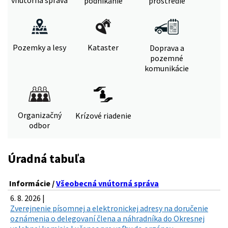
vnútorná správa
podnikanie
prostredie
Pozemky a lesy
Kataster
Doprava a
pozemné
komunikácie
Organizačný
Krízové riadenie
odbor
Úradná tabuľa
Informácie /
Všeobecná vnútorná správa
6. 8. 2026 |
Zverejnenie písomnej a elektronickej adresy na doručenie
oznámenia o delegovaní člena a náhradníka do Okresnej