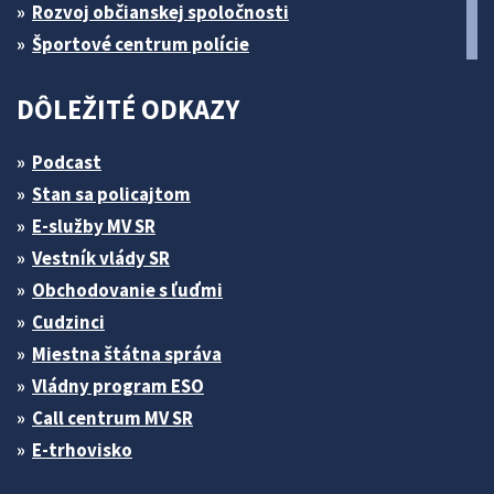
Rozvoj občianskej spoločnosti
Športové centrum polície
DÔLEŽITÉ ODKAZY
Podcast
Stan sa policajtom
E-služby MV SR
Vestník vlády SR
Obchodovanie s ľuďmi
Cudzinci
Miestna štátna správa
Vládny program ESO
Call centrum MV SR
E-trhovisko