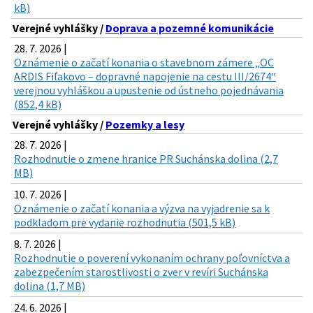
kB)
Verejné vyhlášky /
Doprava a pozemné komunikácie
28. 7. 2026 |
Oznámenie o začatí konania o stavebnom zámere „OC
ARDIS Fiľakovo – dopravné napojenie na cestu III/2674“
verejnou vyhláškou a upustenie od ústneho pojednávania
(852,4 kB)
Verejné vyhlášky /
Pozemky a lesy
28. 7. 2026 |
Rozhodnutie o zmene hranice PR Suchánska dolina (2,7
MB)
10. 7. 2026 |
Oznámenie o začatí konania a výzva na vyjadrenie sa k
podkladom pre vydanie rozhodnutia (501,5 kB)
8. 7. 2026 |
Rozhodnutie o poverení vykonaním ochrany poľovníctva a
zabezpečením starostlivosti o zver v revíri Suchánska
dolina (1,7 MB)
24. 6. 2026 |