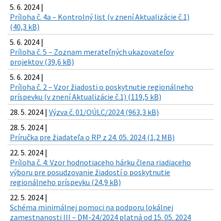
5. 6. 2024 |
Príloha č. 4a – Kontrolný list (v znení Aktualizácie č.1)
(40,3 kB)
5. 6. 2024 |
Príloha č. 5 – Zoznam merateľných ukazovateľov
projektov (39,6 kB)
5. 6. 2024 |
Príloha č. 2 – Vzor žiadosti o poskytnutie regionálneho
príspevku (v znení Aktualizácie č.1) (119,5 kB)
28. 5. 2024 |
Výzva č. 01/OÚLC/2024 (963,3 kB)
28. 5. 2024 |
Príručka pre žiadateľa o RP z 24. 05. 2024 (1,2 MB)
22. 5. 2024 |
Príloha č. 4: Vzor hodnotiaceho hárku člena riadiaceho
výboru pre posudzovanie žiadostí o poskytnutie
regionálneho príspevku (24,9 kB)
22. 5. 2024 |
Schéma minimálnej pomoci na podporu lokálnej
zamestnanosti III – DM-24/2024 platná od 15. 05. 2024