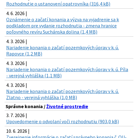
Rozhodnutie o ustanovení opatrovníka (316,4 kB)
4. 6. 2026 |
Oznámenie o začatí konania a výzva na vyjadrenie sa k
podkladom pre vydanie rozhodnutia - zmena hranice
poľovného revíru Suchánska dolina (1,4 MB)
4. 3. 2026 |
Nariadenie konania o začatí pozemkových úprav v k. ú.
Rapovce (1,2 MB)
4. 3. 2026 |
Nariadenie konania o začatí pozemkových úprav v k. ú. Píla
- verejná vyhláška (1,1 MB)
4. 3. 2026 |
Nariadenie konania o začatí pozemkových úprav v k. ú.
Zlatno - verejná vyhláška (1,0 MB)
Správne konania /
Životné prostredie
3. 7. 2026 |
Upovedomenie o odvolaní voči rozhodnutiu (903,0 kB)
10. 6. 2026 |
Zverejnenie informácie o začatí správneho konania č. OU-