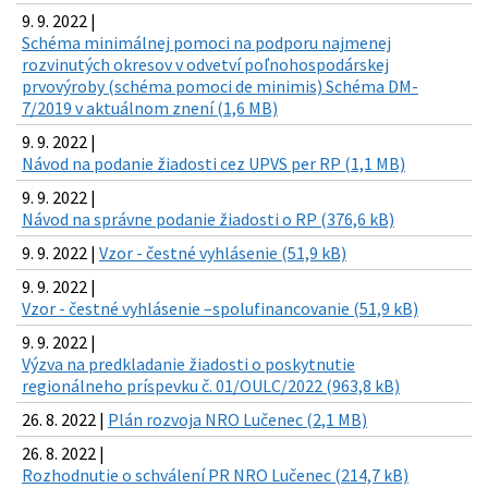
9. 9. 2022 |
Schéma minimálnej pomoci na podporu najmenej
rozvinutých okresov v odvetví poľnohospodárskej
prvovýroby (schéma pomoci de minimis) Schéma DM-
7/2019 v aktuálnom znení (1,6 MB)
9. 9. 2022 |
Návod na podanie žiadosti cez UPVS per RP (1,1 MB)
9. 9. 2022 |
Návod na správne podanie žiadosti o RP (376,6 kB)
9. 9. 2022 |
Vzor - čestné vyhlásenie (51,9 kB)
9. 9. 2022 |
Vzor - čestné vyhlásenie –spolufinancovanie (51,9 kB)
9. 9. 2022 |
Výzva na predkladanie žiadosti o poskytnutie
regionálneho príspevku č. 01/OULC/2022 (963,8 kB)
26. 8. 2022 |
Plán rozvoja NRO Lučenec (2,1 MB)
26. 8. 2022 |
Rozhodnutie o schválení PR NRO Lučenec (214,7 kB)