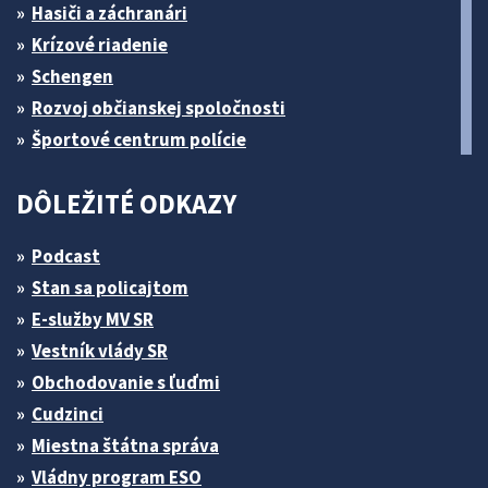
Hasiči a záchranári
Krízové riadenie
Schengen
Rozvoj občianskej spoločnosti
Športové centrum polície
DÔLEŽITÉ ODKAZY
Podcast
Stan sa policajtom
E-služby MV SR
Vestník vlády SR
Obchodovanie s ľuďmi
Cudzinci
Miestna štátna správa
Vládny program ESO