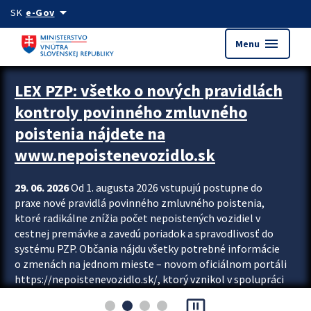
Preskocit na hlavný obsah
arrow_drop_down
SK
e-Gov
menu
Menu
Zastavit automatický posun upútavok
LEX PZP: všetko o nových pravidlách
kontroly povinného zmluvného
poistenia nájdete na
www.nepoistenevozidlo.sk
29. 06. 2026
Od 1. augusta 2026 vstupujú postupne do
praxe nové pravidlá povinného zmluvného poistenia,
ktoré radikálne znížia počet nepoistených vozidiel v
cestnej premávke a zavedú poriadok a spravodlivosť do
systému PZP. Občania nájdu všetky potrebné informácie
o zmenách na jednom mieste – novom oficiálnom portáli
https://nepoistenevozidlo.sk/, ktorý vznikol v spolupráci
Slovenskej kancelárie poisťovateľov (SKP), Slovenskej
pause_presentation
asociácie poisťovní (SLASPO) a Ministerstva vnútra SR.