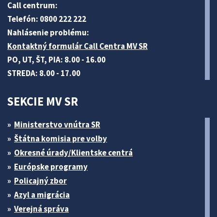
Call centrum:
Telefón: 0800 222 222
Nahlásenie problému:
Kontaktný formulár Call Centra MV SR
PO, UT, ŠT, PIA: 8.00 - 16.00
STREDA: 8.00 - 17.00
SEKCIE MV SR
Ministerstvo vnútra SR
Štátna komisia pre volby
Okresné úrady/Klientske centrá
Európske programy
Policajný zbor
Azyl a migrácia
Verejná správa