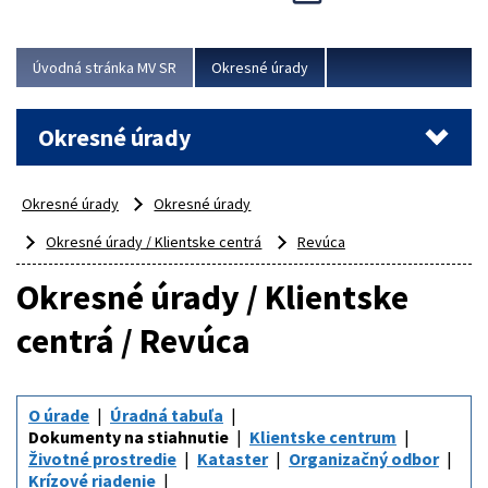
Novinky predstavili na...
Viac
Úvodná stránka MV SR
Okresné úrady
Okresné úrady
Okresné úrady
Okresné úrady
Okresné úrady / Klientske centrá
Revúca
Okresné úrady / Klientske
centrá / Revúca
O úrade
Úradná tabuľa
Dokumenty na stiahnutie
Klientske centrum
Životné prostredie
Kataster
Organizačný odbor
Krízové riadenie