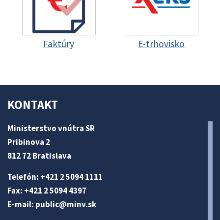
Faktúry
E-trhovisko
KONTAKT
Ministerstvo vnútra SR
Pribinova 2
812 72 Bratislava
Telefón: +421 2 5094 1111
Fax: +421 2 5094 4397
E-mail:
public@minv
.sk