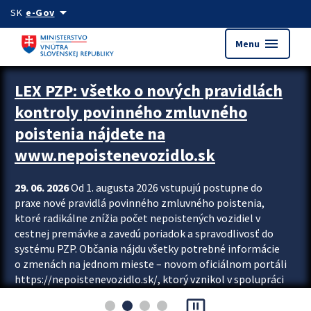
Preskocit na hlavný obsah
arrow_drop_down
SK
e-Gov
menu
Menu
Zastavit automatický posun upútavok
LEX PZP: všetko o nových pravidlách
kontroly povinného zmluvného
poistenia nájdete na
www.nepoistenevozidlo.sk
29. 06. 2026
Od 1. augusta 2026 vstupujú postupne do
praxe nové pravidlá povinného zmluvného poistenia,
ktoré radikálne znížia počet nepoistených vozidiel v
cestnej premávke a zavedú poriadok a spravodlivosť do
systému PZP. Občania nájdu všetky potrebné informácie
o zmenách na jednom mieste – novom oficiálnom portáli
https://nepoistenevozidlo.sk/, ktorý vznikol v spolupráci
Slovenskej kancelárie poisťovateľov (SKP), Slovenskej
pause_presentation
asociácie poisťovní (SLASPO) a Ministerstva vnútra SR.