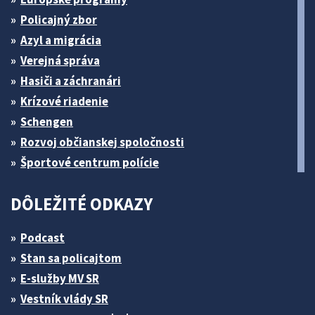
Policajný zbor
Azyl a migrácia
Verejná správa
Hasiči a záchranári
Krízové riadenie
Schengen
Rozvoj občianskej spoločnosti
Športové centrum polície
DÔLEŽITÉ ODKAZY
Podcast
Stan sa policajtom
E-služby MV SR
Vestník vlády SR