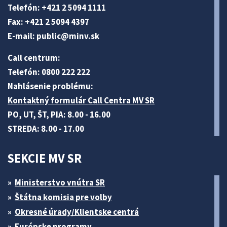
Telefón: +421 2 5094 1111
Fax: +421 2 5094 4397
E-mail:
public@minv
.sk
Call centrum:
Telefón: 0800 222 222
Nahlásenie problému:
Kontaktný formulár Call Centra MV SR
PO, UT, ŠT, PIA: 8.00 - 16.00
STREDA: 8.00 - 17.00
SEKCIE MV SR
Ministerstvo vnútra SR
Štátna komisia pre volby
Okresné úrady/Klientske centrá
Európske programy