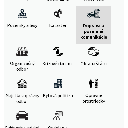
Pozemky a lesy
Kataster
Doprava a
pozemné
komunikácie
Organizačný
Krízové riadenie
Obrana štátu
odbor
Opravné
Majetkovoprávny
Bytová politika
prostriedky
odbor
Evidencia vozidiel
Oddelenie