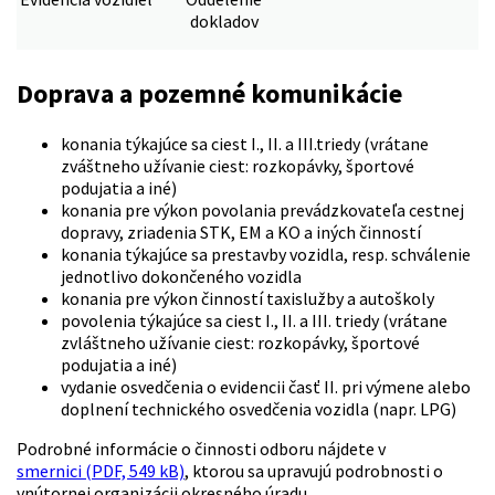
dokladov
Doprava a pozemné komunikácie
konania týkajúce sa ciest I., II. a III.triedy (vrátane
zváštneho užívanie ciest: rozkopávky, športové
podujatia a iné)
konania pre výkon povolania prevádzkovateľa cestnej
dopravy, zriadenia STK, EM a KO a iných činností
konania týkajúce sa prestavby vozidla, resp. schválenie
jednotlivo dokončeného vozidla
konania pre výkon činností taxislužby a autoškoly
povolenia týkajúce sa ciest I., II. a III. triedy (vrátane
zvláštneho užívanie ciest: rozkopávky, športové
podujatia a iné)
vydanie osvedčenia o evidencii časť II. pri výmene alebo
doplnení technického osvedčenia vozidla (napr. LPG)
Podrobné informácie o činnosti odboru nájdete v
smernici (PDF, 549 kB)
, ktorou sa upravujú podrobnosti o
vnútornej organizácii okresného úradu.