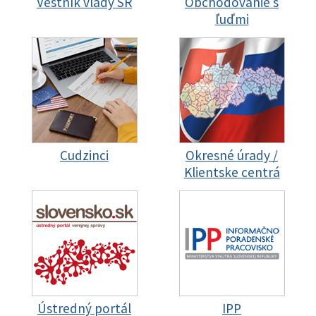
Vestník vlády SR
Obchodovanie s
ľuďmi
Cudzinci
Okresné úrady /
Klientske centrá
Ústredný portál
IPP