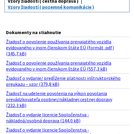
Vzory žiadostí ( cestná doprava )
Vzory žiadostí ( pozemné komunikácie )
Dokumenty na stiahnutie
Žiadosť o povolenie používania prenajatého vozidla
evidovaného v inom členskom štáte EÚ (formát .pdf)
(345,7 kB)
Žiadosť o povolenie používania prenajatého vozidla
evidovaného v inom členskom štáte EÚ (557,3 kB)
Žiadosť o vydanie/ predĺženie platnosti inštruktorského
preukazu – vzor (379,8 kB)
Žiadosť na udelenie povolenia na výkon povolania
prevádzkovateľa osobnej/nákladnej cestnej dopravy
(232,3 kB)
Žiadosť o vydanie licencie Spoločenstva -
nákladná/osobná doprava (144,0 kB)
Žiadosť o vydanie licencie Spoločenstva -