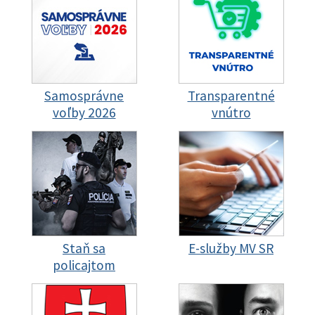
Samosprávne
Transparentné
voľby 2026
vnútro
Staň sa
E-služby MV SR
policajtom