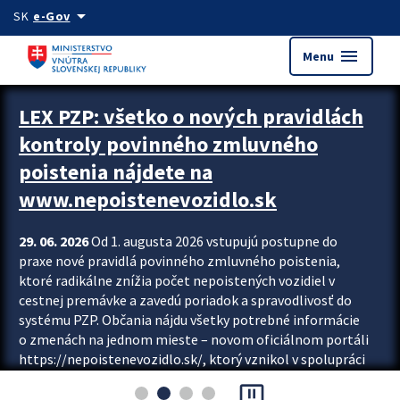
Preskocit na hlavný obsah
arrow_drop_down
SK
e-Gov
menu
Menu
Zastavit automatický posun upútavok
LEX PZP: všetko o nových pravidlách
kontroly povinného zmluvného
poistenia nájdete na
www.nepoistenevozidlo.sk
29. 06. 2026
Od 1. augusta 2026 vstupujú postupne do
praxe nové pravidlá povinného zmluvného poistenia,
ktoré radikálne znížia počet nepoistených vozidiel v
cestnej premávke a zavedú poriadok a spravodlivosť do
systému PZP. Občania nájdu všetky potrebné informácie
o zmenách na jednom mieste – novom oficiálnom portáli
https://nepoistenevozidlo.sk/, ktorý vznikol v spolupráci
Slovenskej kancelárie poisťovateľov (SKP), Slovenskej
pause_presentation
asociácie poisťovní (SLASPO) a Ministerstva vnútra SR.