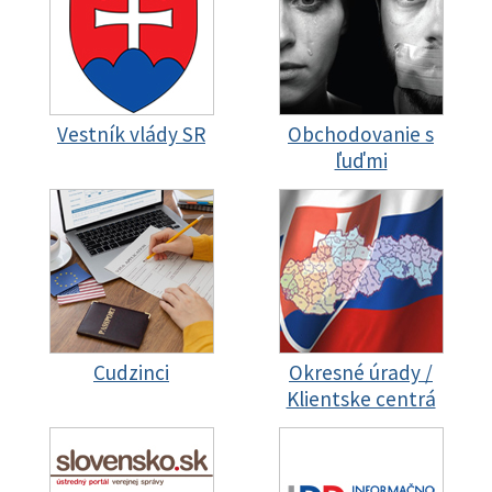
Vestník vlády SR
Obchodovanie s
ľuďmi
Cudzinci
Okresné úrady /
Klientske centrá