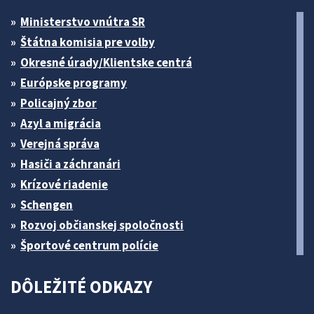
Ministerstvo vnútra SR
Štátna komisia pre volby
Okresné úrady/Klientske centrá
Európske programy
Policajný zbor
Azyl a migrácia
Verejná správa
Hasiči a záchranári
Krízové riadenie
Schengen
Rozvoj občianskej spoločnosti
Športové centrum polície
DÔLEŽITÉ ODKAZY