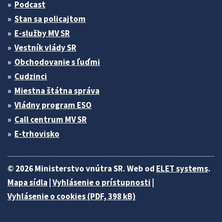
Podcast
Stan sa policajtom
E-služby MV SR
Vestník vlády SR
Obchodovanie s ľuďmi
Cudzinci
Miestna štátna správa
Vládny program ESO
Call centrum MV SR
E-trhovisko
© 2026 Ministerstvo vnútra SR. Web od
ELET systems
.
Mapa sídla
|
Vyhlásenie o prístupnosti
|
Vyhlásenie o cookies (PDF, 398 kB)