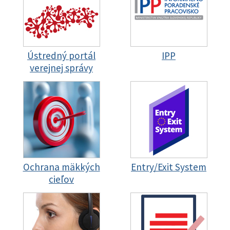
Ústredný portál
IPP
verejnej správy
Ochrana mäkkých
Entry/Exit System
cieľov