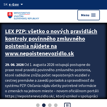
Preskocit na hlavný obsah
arrow_drop_down
SK
e-Gov
menu
Menu
Zastavit automatický posun upútavok
LEX PZP: všetko o nových pravidlách
kontroly povinného zmluvného
poistenia nájdete na
www.nepoistenevozidlo.sk
29. 06. 2026
Od 1. augusta 2026 vstupujú postupne do
praxe nové pravidlá povinného zmluvného poistenia,
ktoré radikálne znížia počet nepoistených vozidiel v
cestnej premávke a zavedú poriadok a spravodlivosť do
systému PZP. Občania nájdu všetky potrebné informácie
o zmenách na jednom mieste – novom oficiálnom portáli
https://nepoistenevozidlo.sk/, ktorý vznikol v spolupráci
Slovenskej kancelárie poisťovateľov (SKP), Slovenskej
pause_presentation
asociácie poisťovní (SLASPO) a Ministerstva vnútra SR.