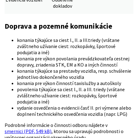
dokladov
Doprava a pozemné komunikácie
konania týkajúce sa ciest I., II. a III.triedy (vrátane
zváštneho užívanie ciest: rozkopávky, športové
podujatia a iné)
konania pre výkon povolania prevádzkovateľa cestnej
dopravy, zriadenia STK, EM a KO a iných činností
konania týkajúce sa prestavby vozidla, resp. schválenie
jednotlivo dokončeného vozidla
konania pre výkon činností taxislužby a autoškoly
povolenia týkajúce sa ciest I., II. a III. triedy (vrátane
zvláštneho užívanie ciest: rozkopávky, športové
podujatia a iné)
vydanie osvedčenia o evidencii časť II. pri výmene alebo
doplnení technického osvedčenia vozidla (napr. LPG)
Podrobné informácie o činnosti odboru nájdete v
smernici (PDF, 549 kB)
, ktorou sa upravujú podrobnosti o
vnútornej organizácii okresného úradu.