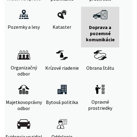
Pozemky a lesy
Kataster
Doprava a
pozemné
komunikácie
Organizačný
Krízové riadenie
Obrana štátu
odbor
Opravné
Majetkovoprávny
Bytová politika
prostriedky
odbor
Evidencia vozidiel
Oddelenie