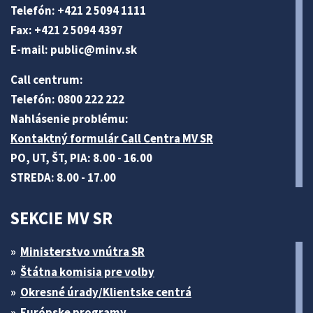
Telefón: +421 2 5094 1111
Fax: +421 2 5094 4397
E-mail:
public@minv
.sk
Call centrum:
Telefón: 0800 222 222
Nahlásenie problému:
Kontaktný formulár Call Centra MV SR
PO, UT, ŠT, PIA: 8.00 - 16.00
STREDA: 8.00 - 17.00
SEKCIE MV SR
Ministerstvo vnútra SR
Štátna komisia pre volby
Okresné úrady/Klientske centrá
Európske programy