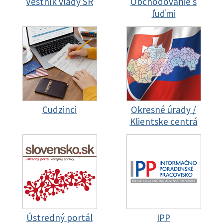
Vestník vlády SR
Obchodovanie s
ľuďmi
Cudzinci
Okresné úrady /
Klientske centrá
Ústredný portál
IPP