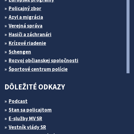
Policajný zbor
Azyl a migrácia
Verejná správa
Hasiči a záchranári
Krízové riadenie
Schengen
Rozvoj občianskej spoločnosti
Športové centrum polície
DÔLEŽITÉ ODKAZY
Podcast
Stan sa policajtom
E-služby MV SR
Vestník vlády SR