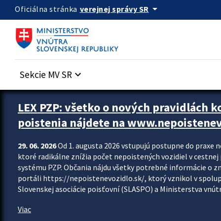
Preskocit na hlavný obsah
arrow_drop_down
verejnej správy SR
Oficiálna stránka
Sekcie MV SR
keyboard_arrow_down
Zastavit automatický posun upútavok
LEX PZP: všetko o nových pravidlách 
poistenia nájdete na www.nepoistenev
29. 06. 2026
Od 1. augusta 2026 vstupujú postupne do praxe 
ktoré radikálne znížia počet nepoistených vozidiel v cestne
systému PZP. Občania nájdu všetky potrebné informácie o 
portáli https://nepoistenevozidlo.sk/, ktorý vznikol v spolu
Slovenskej asociácie poisťovní (SLASPO) a Ministerstva vnútra
Viac