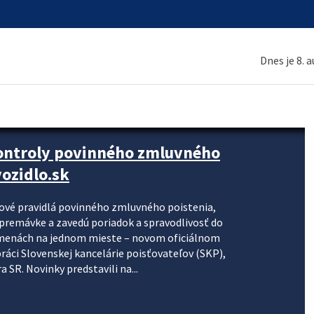
Dnes je 8. 
kontroly povinného zmluvného
ozidlo.sk
nové pravidlá povinného zmluvného poistenia,
j premávke a zavedú poriadok a spravodlivosť do
zmenách na jednom mieste – novom oficiálnom
práci Slovenskej kancelárie poisťovateľov (SKP),
 SR. Novinky predstavili na...