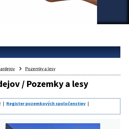
ardejov
Pozemky a lesy
dejov / Pozemky a lesy
Ú
Register pozemkových spoločenstiev