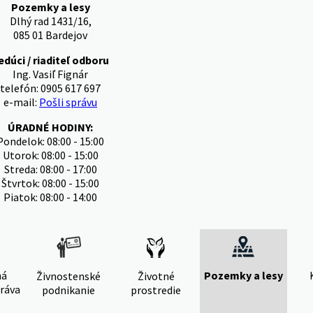
Pozemky a lesy
Dlhý rad 1431/16,
085 01 Bardejov
edúci / riaditeľ odboru
Ing. Vasiľ Fignár
telefón: 0905 617 697
e-mail:
Pošli správu
ÚRADNÉ HODINY:
Pondelok: 08:00 - 15:00
Utorok: 08:00 - 15:00
Streda: 08:00 - 17:00
Štvrtok: 08:00 - 15:00
Piatok: 08:00 - 14:00
ná
Pozemky a lesy
Živnostenské
Životné
ráva
podnikanie
prostredie