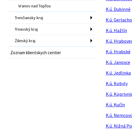
Vranov nad Topľou
K.ú. Dubinné
Trenčiansky kraj
K.ú. Gerlacho
Trnavský kraj
K.ú. Hažlín
Žilinský kraj
K.ú. Hrabove
K.ú. Hrabské
Zoznam klientskych centier
K.ú. Janovce
K.ú. Jedlinka
K.ú. Kobyly
K.ú. Koprivni
K.ú. Kučín
K.ú. Nemcov
K.ú. Nižná P