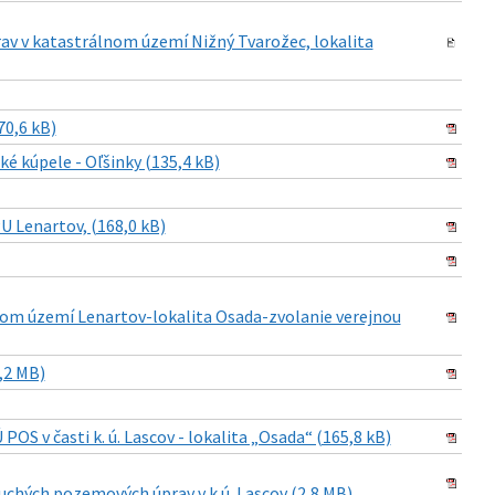
v v katastrálnom území Nižný Tvarožec, lokalita
70,6 kB)
 kúpele - Oľšinky (135,4 kB)
 Lenartov, (168,0 kB)
om území Lenartov-lokalita Osada-zvolanie verejnou
,2 MB)
S v časti k. ú. Lascov - lokalita „Osada“ (165,8 kB)
chých pozemových úprav v k.ú. Lascov (2,8 MB)