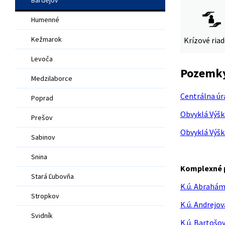
Humenné
Kežmarok
Krízové ria
Levoča
Pozemky 
Medzilaborce
Centrálna úr
Poprad
Obvyklá Výšk
Prešov
Obvyklá Výšk
Sabinov
Snina
Komplexné 
Stará Ľubovňa
K.ú. Abrahá
Stropkov
K.ú. Andrejov
Svidník
K.ú. Bartošo