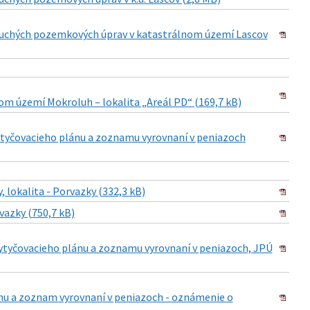
duchých pozemkových úprav v katastrálnom území Lascov
m území Mokroluh – lokalita „Areál PD“ (169,7 kB)
ytyčovacieho plánu a zoznamu vyrovnaní v peniazoch
, lokalita - Porvazky (332,3 kB)
rvazky (750,7 kB)
ytyčovacieho plánu a zoznamu vyrovnaní v peniazoch, JPÚ
nu a zoznam vyrovnaní v peniazoch - oznámenie o