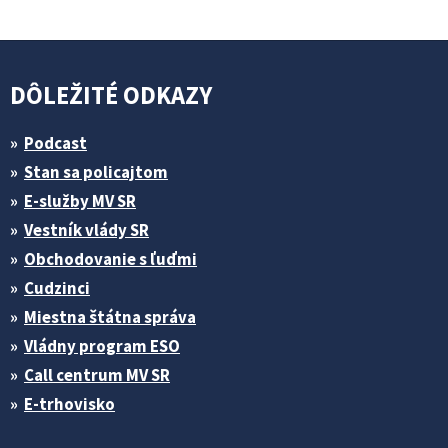
DÔLEŽITÉ ODKAZY
Podcast
Stan sa policajtom
E-služby MV SR
Vestník vlády SR
Obchodovanie s ľuďmi
Cudzinci
Miestna štátna správa
Vládny program ESO
Call centrum MV SR
E-trhovisko