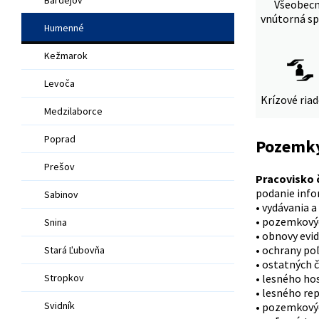
Všeobec
vnútorná sp
Humenné
Kežmarok
Levoča
Krízové ria
Medzilaborce
Poprad
Pozemky
Prešov
Pracovisko č
podanie info
Sabinov
• vydávania 
• pozemkový
Snina
• obnovy evi
• ochrany po
Stará Ľubovňa
• ostatných 
Stropkov
• lesného ho
• lesného re
Svidník
• pozemkový