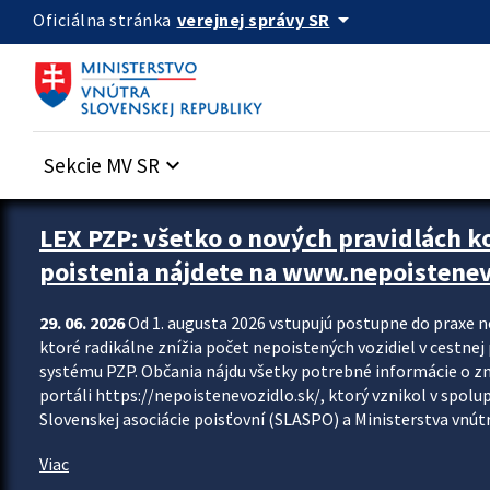
Preskocit na hlavný obsah
arrow_drop_down
verejnej správy SR
Oficiálna stránka
Sekcie MV SR
keyboard_arrow_down
Zastavit automatický posun upútavok
LEX PZP: všetko o nových pravidlách 
poistenia nájdete na www.nepoistenev
29. 06. 2026
Od 1. augusta 2026 vstupujú postupne do praxe 
ktoré radikálne znížia počet nepoistených vozidiel v cestne
systému PZP. Občania nájdu všetky potrebné informácie o 
portáli https://nepoistenevozidlo.sk/, ktorý vznikol v spolu
Slovenskej asociácie poisťovní (SLASPO) a Ministerstva vnútra
Viac