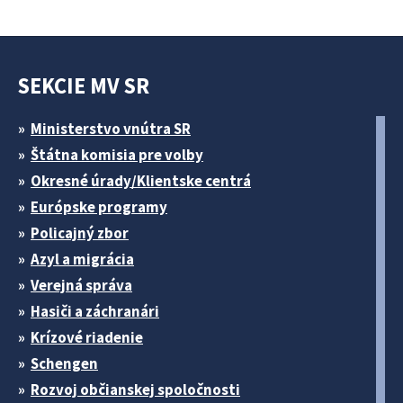
SEKCIE MV SR
Ministerstvo vnútra SR
Štátna komisia pre volby
Okresné úrady/Klientske centrá
Európske programy
Policajný zbor
Azyl a migrácia
Verejná správa
Hasiči a záchranári
Krízové riadenie
Schengen
Rozvoj občianskej spoločnosti