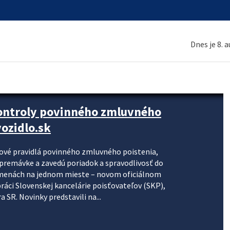
Dnes je 8. 
kontroly povinného zmluvného
ozidlo.sk
nové pravidlá povinného zmluvného poistenia,
j premávke a zavedú poriadok a spravodlivosť do
zmenách na jednom mieste – novom oficiálnom
práci Slovenskej kancelárie poisťovateľov (SKP),
 SR. Novinky predstavili na...