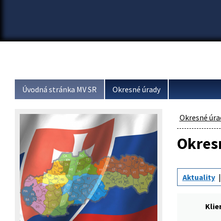
Úvodná stránka MV SR
Okresné úrady
Okresné úra
Okresn
Aktuality
Kli