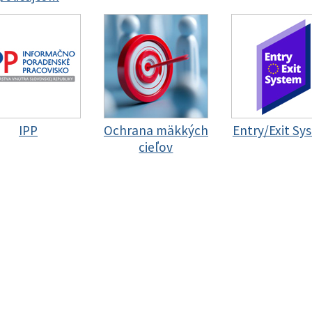
IPP
Ochrana mäkkých
Entry/Exit Sy
cieľov