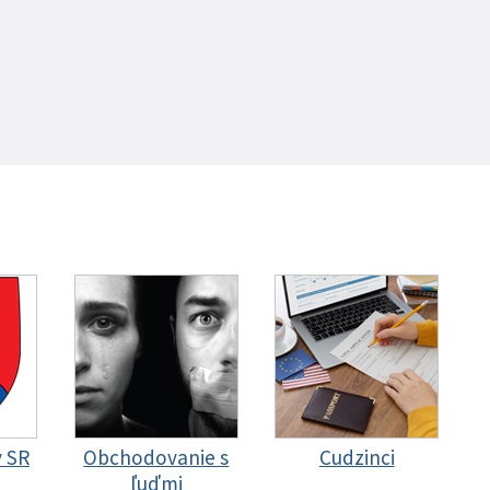
y SR
Obchodovanie s
Cudzinci
ľuďmi