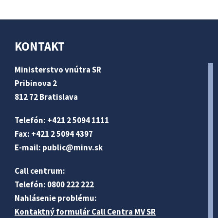
KONTAKT
Ministerstvo vnútra SR
Pribinova 2
812 72 Bratislava
Telefón: +421 2 5094 1111
Fax: +421 2 5094 4397
E-mail:
public@minv
.sk
Call centrum:
Telefón: 0800 222 222
Nahlásenie problému:
Kontaktný formulár Call Centra MV SR