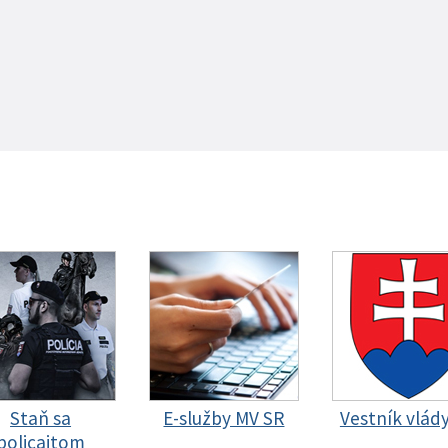
Staň sa
E-služby MV SR
Vestník vlád
policajtom