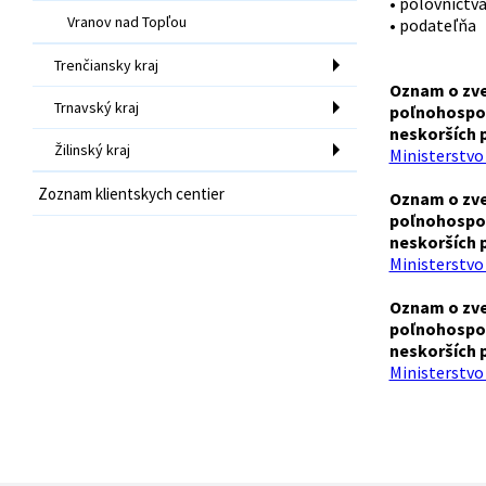
• poľovníctv
Vranov nad Topľou
• podateľňa
Trenčiansky kraj
Oznam o zver
Trnavský kraj
poľnohospod
neskorších 
Žilinský kraj
Ministerstvo
Zoznam klientskych centier
Oznam o zver
poľnohospod
neskorších 
Ministerstvo
Oznam o zver
poľnohospod
neskorších 
Ministerstvo