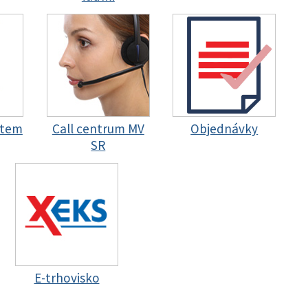
stem
Call centrum MV
Objednávky
SR
E-trhovisko