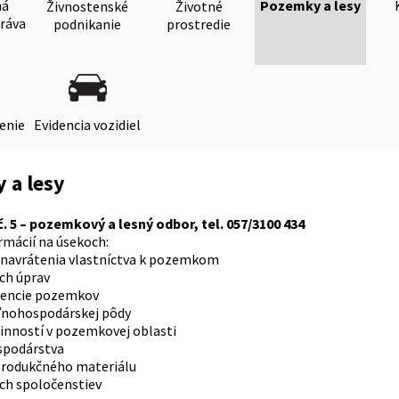
ná
Pozemky a lesy
Živnostenské
Životné
ráva
podnikanie
prostredie
denie
Evidencia vozidiel
 a lesy
. 5 – pozemkový a lesný odbor, tel. 057/3100 434
rmácií na úsekoch:
a navrátenia vlastníctva k pozemkom
ch úprav
dencie pozemkov
ľnohospodárskej pôdy
činností v pozemkovej oblasti
spodárstva
produkčného materiálu
ch spoločenstiev