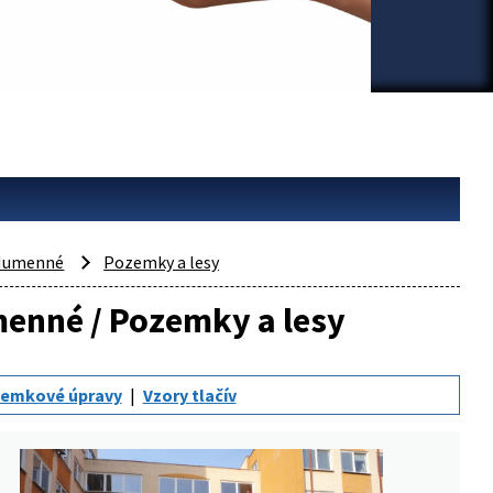
Humenné
Pozemky a lesy
menné / Pozemky a lesy
emkové úpravy
Vzory tlačív