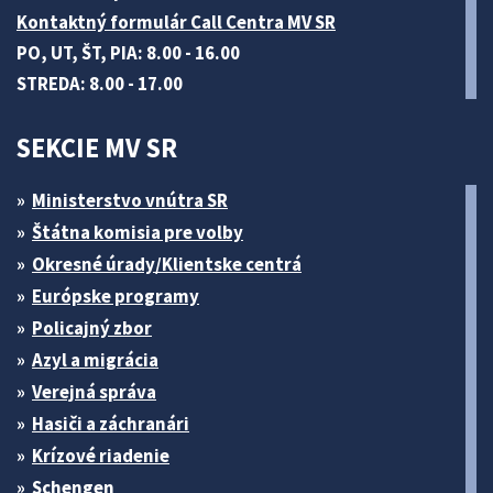
Kontaktný formulár Call Centra MV SR
PO, UT, ŠT, PIA: 8.00 - 16.00
STREDA: 8.00 - 17.00
SEKCIE MV SR
Ministerstvo vnútra SR
Štátna komisia pre volby
Okresné úrady/Klientske centrá
Európske programy
Policajný zbor
Azyl a migrácia
Verejná správa
Hasiči a záchranári
Krízové riadenie
Schengen