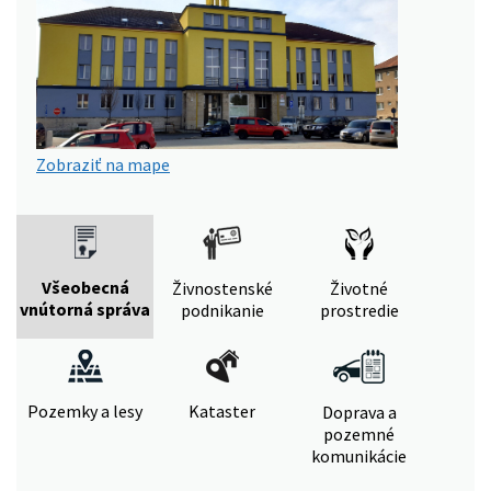
Zobraziť na mape
Všeobecná
Živnostenské
Životné
vnútorná správa
podnikanie
prostredie
Pozemky a lesy
Kataster
Doprava a
pozemné
komunikácie