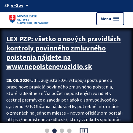
Preskocit na hlavný obsah
arrow_drop_down
SK
e-Gov
menu
Menu
Zastavit automatický posun upútavok
LEX PZP: všetko o nových pravidlách
kontroly povinného zmluvného
poistenia nájdete na
www.nepoistenevozidlo.sk
29. 06. 2026
Od 1. augusta 2026 vstupujú postupne do
praxe nové pravidlá povinného zmluvného poistenia,
ktoré radikálne znížia počet nepoistených vozidiel v
cestnej premávke a zavedú poriadok a spravodlivosť do
systému PZP. Občania nájdu všetky potrebné informácie
o zmenách na jednom mieste – novom oficiálnom portáli
https://nepoistenevozidlo.sk/, ktorý vznikol v spolupráci
Slovenskej kancelárie poisťovateľov (SKP), Slovenskej
pause_presentation
asociácie poisťovní (SLASPO) a Ministerstva vnútra SR.