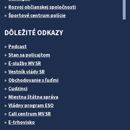
Rozvoj občianskej spoločnosti
Športové centrum polície
DÔLEŽITÉ ODKAZY
Podcast
Stan sa policajtom
E-služby MV SR
Vestník vlády SR
Obchodovanie s ľuďmi
Cudzinci
Miestna štátna správa
Vládny program ESO
Call centrum MV SR
E-trhovisko