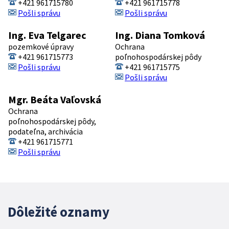
+421 961715780
+421 961715778
Pošli správu
Pošli správu
Ing. Eva Telgarec
Ing. Diana Tomková
pozemkové úpravy
Ochrana
+421 961715773
poľnohospodárskej pôdy
Pošli správu
+421 961715775
Pošli správu
Mgr. Beáta Vaľovská
Ochrana
poľnohospodárskej pôdy,
podateľna, archivácia
+421 961715771
Pošli správu
Dôležité oznamy