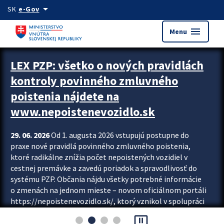
Preskocit na hlavný obsah
arrow_drop_down
SK
e-Gov
menu
Menu
Zastavit automatický posun upútavok
LEX PZP: všetko o nových pravidlách
kontroly povinného zmluvného
poistenia nájdete na
www.nepoistenevozidlo.sk
29. 06. 2026
Od 1. augusta 2026 vstupujú postupne do
praxe nové pravidlá povinného zmluvného poistenia,
ktoré radikálne znížia počet nepoistených vozidiel v
cestnej premávke a zavedú poriadok a spravodlivosť do
systému PZP. Občania nájdu všetky potrebné informácie
o zmenách na jednom mieste – novom oficiálnom portáli
https://nepoistenevozidlo.sk/, ktorý vznikol v spolupráci
Slovenskej kancelárie poisťovateľov (SKP), Slovenskej
pause_presentation
asociácie poisťovní (SLASPO) a Ministerstva vnútra SR.