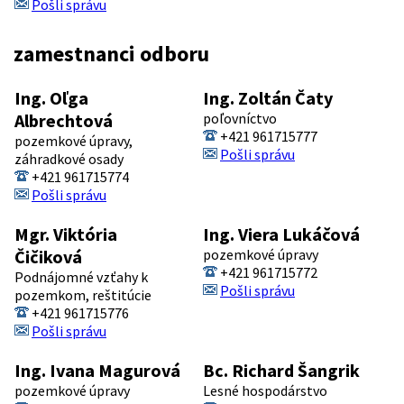
Pošli správu
zamestnanci odboru
Ing. Oľga
Ing. Zoltán Čaty
Albrechtová
poľovníctvo
+421 961715777
pozemkové úpravy,
Pošli správu
záhradkové osady
+421 961715774
Pošli správu
Mgr. Viktória
Ing. Viera Lukáčová
Čičiková
pozemkové úpravy
+421 961715772
Podnájomné vzťahy k
Pošli správu
pozemkom, reštitúcie
+421 961715776
Pošli správu
Ing. Ivana Magurová
Bc. Richard Šangrik
pozemkové úpravy
Lesné hospodárstvo