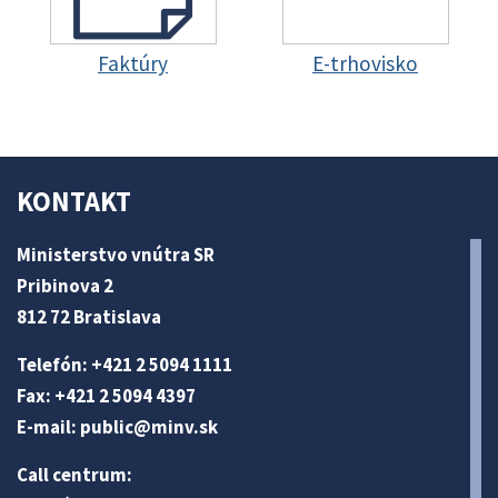
Faktúry
E-trhovisko
KONTAKT
Ministerstvo vnútra SR
Pribinova 2
812 72 Bratislava
Telefón: +421 2 5094 1111
Fax: +421 2 5094 4397
E-mail:
public@minv
.sk
Call centrum: