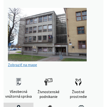
Zobraziť na mape
Všeobecná
Živnostenské
Životné
vnútorná správa
podnikanie
prostredie