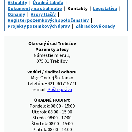
Aktuality
Úradná tabuľa
Dokumenty na stiahnutie
Kontakty
Legislatíva
Oznamy
Vzory tlačív
Register pozemkových spoločenstiev
Projekty pozemkových úprav
Záhradkové osady
Okresný úrad Trebišov
Pozemky a lesy
Námestie mieru 1,
075 01 Trebišov
vedúci / riaditeľ odboru
Mgr. Ondrej Štefanko
telefón: +421 961715771
e-mail:
Pošli správu
ÚRADNÉ HODINY:
Pondelok: 08:00 - 15:00
Utorok: 08:00 - 15:00
Streda: 08:00 - 17:00
Štvrtok: 08:00 - 15:00
Piatok: 08:00 - 14:00