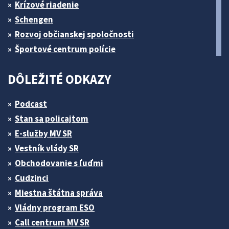
Krízové riadenie
Schengen
Rozvoj občianskej spoločnosti
Športové centrum polície
DÔLEŽITÉ ODKAZY
Podcast
Stan sa policajtom
E-služby MV SR
Vestník vlády SR
Obchodovanie s ľuďmi
Cudzinci
Miestna štátna správa
Vládny program ESO
Call centrum MV SR