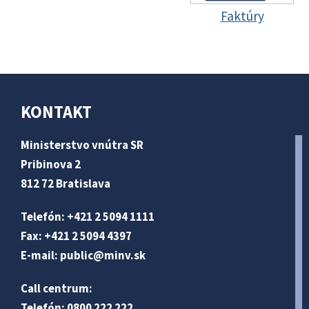
Faktúry
KONTAKT
Ministerstvo vnútra SR
Pribinova 2
812 72 Bratislava
Telefón: +421 2 5094 1111
Fax: +421 2 5094 4397
E-mail:
public@minv
.sk
Call centrum:
Telefón: 0800 222 222