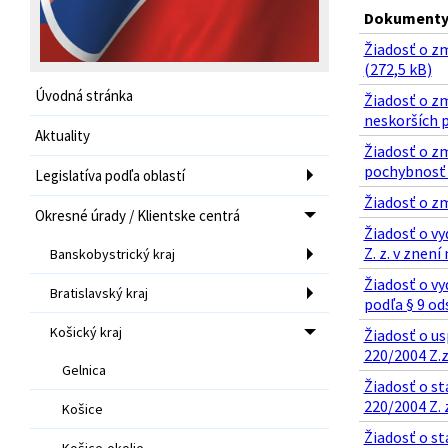
Dokumenty 
Žiadosť o zm
(272,5 kB)
Úvodná stránka
Žiadosť o z
neskorších p
Aktuality
Žiadosť o zm
pochybnosť 
Legislatíva podľa oblastí
Žiadosť o zm
Okresné úrady / Klientske centrá
Žiadosť o v
Z. z. v znení
Banskobystrický kraj
Žiadosť o v
Bratislavský kraj
podľa § 9 ods
Košický kraj
Žiadosť o u
220/2004 Z.z
Gelnica
Žiadosť o st
220/2004 Z. z
Košice
Žiadosť o st
Košice-okolie