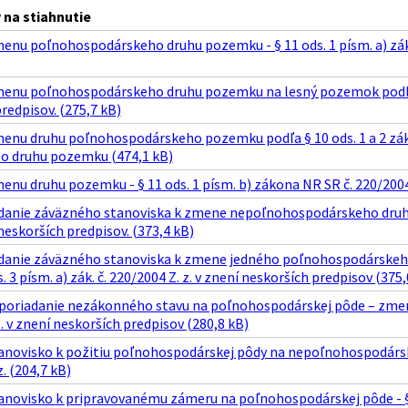
na stiahnutie
enu poľnohospodárskeho druhu pozemku - § 11 ods. 1 písm. a) záko
menu poľnohospodárskeho druhu pozemku na lesný pozemok podľa § 
redpisov. (275,7 kB)
enu druhu poľnohospodárskeho pozemku podľa § 10 ods. 1 a 2 zákon
o druhu pozemku (474,1 kB)
enu druhu pozemku - § 11 ods. 1 písm. b) zákona NR SR č. 220/2004 
ydanie záväzného stanoviska k zmene nepoľnohospodárskeho druhu p
 neskorších predpisov. (373,4 kB)
ydanie záväzného stanoviska k zmene jedného poľnohospodárske
. 3 písm. a) zák. č. 220/2004 Z. z. v znení neskorších predpisov (375,
sporiadanie nezákonného stavu na poľnohospodárskej pôde – zmena
. v znení neskorších predpisov (280,8 kB)
anovisko k požitiu poľnohospodárskej pôdy na nepoľnohospodársky 
. (204,7 kB)
anovisko k pripravovanému zámeru na poľnohospodárskej pôde - § 1