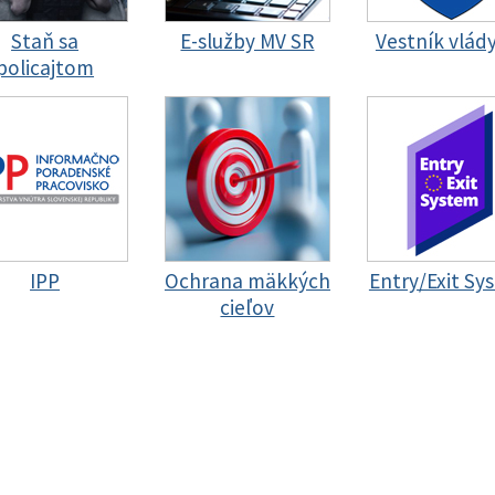
Staň sa
E-služby MV SR
Vestník vlád
policajtom
IPP
Ochrana mäkkých
Entry/Exit Sy
cieľov