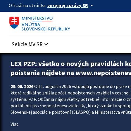
Preskocit na hlavný obsah
arrow_drop_down
verejnej správy SR
Oficiálna stránka
Sekcie MV SR
keyboard_arrow_down
Zastavit automatický posun upútavok
LEX PZP: všetko o nových pravidlách 
poistenia nájdete na www.nepoistenev
29. 06. 2026
Od 1. augusta 2026 vstupujú postupne do praxe 
ktoré radikálne znížia počet nepoistených vozidiel v cestne
systému PZP. Občania nájdu všetky potrebné informácie o 
portáli https://nepoistenevozidlo.sk/, ktorý vznikol v spolu
Slovenskej asociácie poisťovní (SLASPO) a Ministerstva vnútra
Viac