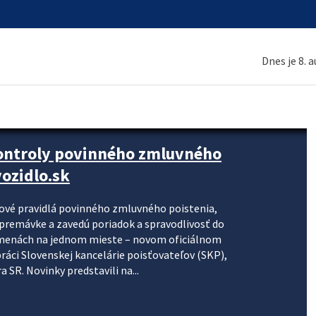
Dnes je 8. 
kontroly povinného zmluvného
ozidlo.sk
nové pravidlá povinného zmluvného poistenia,
j premávke a zavedú poriadok a spravodlivosť do
zmenách na jednom mieste – novom oficiálnom
práci Slovenskej kancelárie poisťovateľov (SKP),
 SR. Novinky predstavili na...