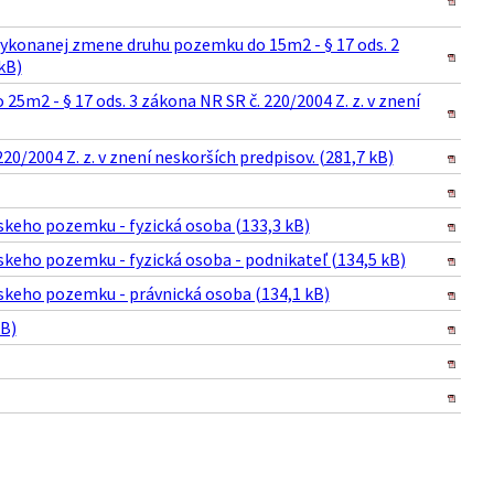
ykonanej zmene druhu pozemku do 15m2 - § 17 ods. 2
kB)
m2 - § 17 ods. 3 zákona NR SR č. 220/2004 Z. z. v znení
0/2004 Z. z. v znení neskorších predpisov. (281,7 kB)
keho pozemku - fyzická osoba (133,3 kB)
keho pozemku - fyzická osoba - podnikateľ (134,5 kB)
keho pozemku - právnická osoba (134,1 kB)
kB)