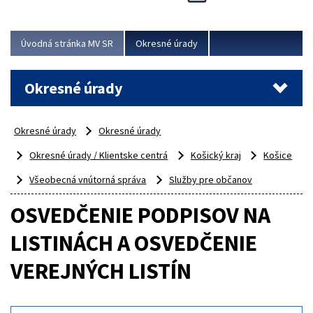
Novinky predstavili na...
Viac
Úvodná stránka MV SR
Okresné úrady
Okresné úrady
Okresné úrady
Okresné úrady
Okresné úrady / Klientske centrá
Košický kraj
Košice
Všeobecná vnútorná správa
Služby pre občanov
OSVEDČENIE PODPISOV NA
LISTINÁCH A OSVEDČENIE
VEREJNÝCH LISTÍN