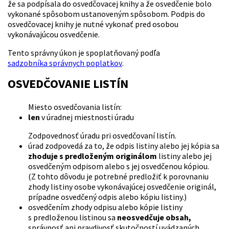
že sa podpísala do osvedčovacej knihy a že osvedčenie bolo
vykonané spôsobom ustanoveným spôsobom. Podpis do
osvedčovacej knihy je nutné vykonať pred osobou
vykonávajúcou osvedčenie.
Tento správny úkon je spoplatňovaný podľa
sadzobníka správnych poplatkov
.
OSVEDČOVANIE LISTÍN
Miesto osvedčovania listín:
len
v úradnej miestnosti úradu
Zodpovednosť úradu pri osvedčovaní listín.
úrad zodpovedá za to, že odpis listiny alebo jej kópia sa
zhoduje s predloženým originálom
listiny alebo jej
osvedčeným odpisom alebo s jej osvedčenou kópiou.
(Z tohto dôvodu je potrebné predložiť k porovnaniu
zhody listiny osobe vykonávajúcej osvedčenie originál,
prípadne osvedčený odpis alebo kópiu listiny.)
osvedčením zhody odpisu alebo kópie listiny
s predloženou listinou sa
neosvedčuje obsah,
správnosť ani pravdivosť skutočností uvádzaných