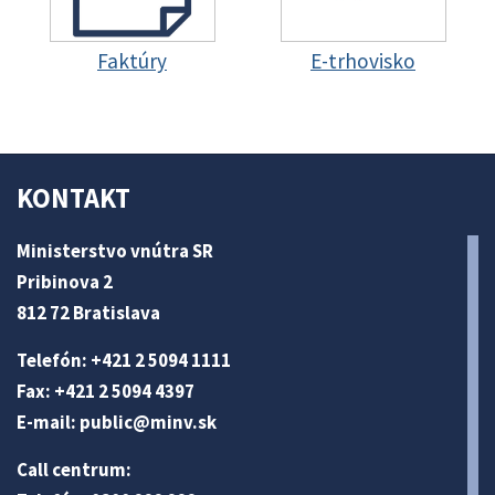
Faktúry
E-trhovisko
KONTAKT
Ministerstvo vnútra SR
Pribinova 2
812 72 Bratislava
Telefón: +421 2 5094 1111
Fax: +421 2 5094 4397
E-mail:
public@minv
.sk
Call centrum: