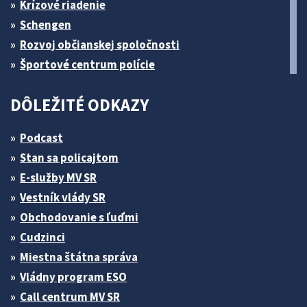
Krízové riadenie
Schengen
Rozvoj občianskej spoločnosti
Športové centrum polície
DÔLEŽITÉ ODKAZY
Podcast
Stan sa policajtom
E-služby MV SR
Vestník vlády SR
Obchodovanie s ľuďmi
Cudzinci
Miestna štátna správa
Vládny program ESO
Call centrum MV SR