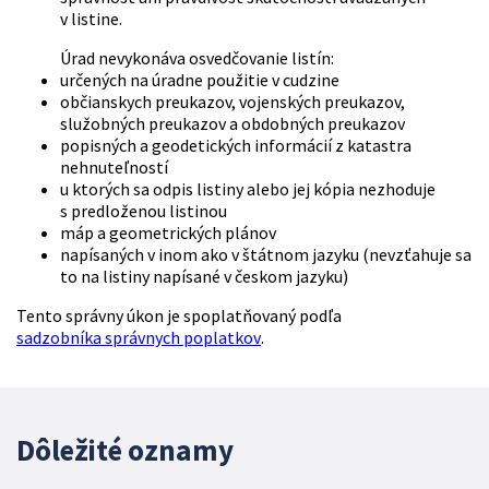
v listine.
Úrad nevykonáva osvedčovanie listín:
určených na úradne použitie v cudzine
občianskych preukazov, vojenských preukazov,
služobných preukazov a obdobných preukazov
popisných a geodetických informácií z katastra
nehnuteľností
u ktorých sa odpis listiny alebo jej kópia nezhoduje
s predloženou listinou
máp a geometrických plánov
napísaných v inom ako v štátnom jazyku (nevzťahuje sa
to na listiny napísané v českom jazyku)
Tento správny úkon je spoplatňovaný podľa
sadzobníka správnych poplatkov
.
Dôležité oznamy