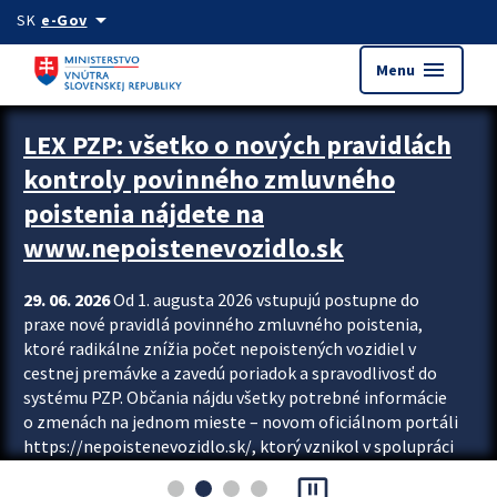
Preskocit na hlavný obsah
arrow_drop_down
SK
e-Gov
menu
Menu
Zastavit automatický posun upútavok
LEX PZP: všetko o nových pravidlách
kontroly povinného zmluvného
poistenia nájdete na
www.nepoistenevozidlo.sk
29. 06. 2026
Od 1. augusta 2026 vstupujú postupne do
praxe nové pravidlá povinného zmluvného poistenia,
ktoré radikálne znížia počet nepoistených vozidiel v
cestnej premávke a zavedú poriadok a spravodlivosť do
systému PZP. Občania nájdu všetky potrebné informácie
o zmenách na jednom mieste – novom oficiálnom portáli
https://nepoistenevozidlo.sk/, ktorý vznikol v spolupráci
Slovenskej kancelárie poisťovateľov (SKP), Slovenskej
pause_presentation
asociácie poisťovní (SLASPO) a Ministerstva vnútra SR.