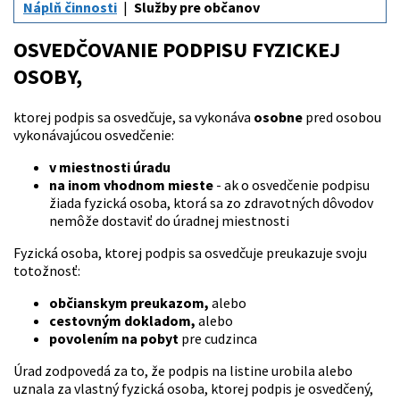
Náplň činnosti
Služby pre občanov
OSVEDČOVANIE PODPISU FYZICKEJ
OSOBY
,
ktorej podpis sa osvedčuje, sa vykonáva
osobne
pred osobou
vykonávajúcou osvedčenie:
v miestnosti úradu
na inom vhodnom mieste
- ak o osvedčenie podpisu
žiada fyzická osoba, ktorá sa zo zdravotných dôvodov
nemôže dostaviť do úradnej miestnosti
Fyzická osoba, ktorej podpis sa osvedčuje preukazuje svoju
totožnosť:
občianskym preukazom,
alebo
cestovným dokladom,
alebo
povolením na pobyt
pre cudzinca
Úrad zodpovedá za to, že podpis na listine urobila alebo
uznala za vlastný fyzická osoba, ktorej podpis je osvedčený,